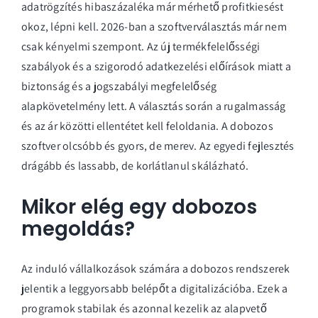
adatrögzítés hibaszázaléka már mérhető profitkiesést
okoz, lépni kell. 2026-ban a szoftverválasztás már nem
csak kényelmi szempont. Az új termékfelelősségi
szabályok és a szigorodó adatkezelési előírások miatt a
biztonság és a jogszabályi megfelelőség
alapkövetelmény lett. A választás során a rugalmasság
és az ár közötti ellentétet kell feloldania. A dobozos
szoftver olcsóbb és gyors, de merev. Az egyedi fejlesztés
drágább és lassabb, de korlátlanul skálázható.
Mikor elég egy dobozos
megoldás?
Az induló vállalkozások számára a dobozos rendszerek
jelentik a leggyorsabb belépőt a digitalizációba. Ezek a
programok stabilak és azonnal kezelik az alapvető