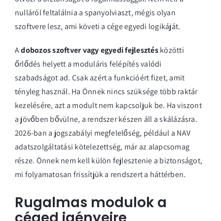
nulláról feltalálnia a spanyolviaszt, mégis olyan
szoftvere lesz, ami követi a cége egyedi logikáját.
A
dobozos szoftver vagy egyedi fejlesztés
közötti
őrlődés helyett a moduláris felépítés valódi
szabadságot ad. Csak azért a funkcióért fizet, amit
tényleg használ. Ha Önnek nincs szüksége több raktár
kezelésére, azt a modult nem kapcsoljuk be. Ha viszont
a jövőben bővülne, a rendszer készen áll a skálázásra.
2026-ban a jogszabályi megfelelőség, például a NAV
adatszolgáltatási kötelezettség, már az alapcsomag
része. Önnek nem kell külön fejlesztenie a biztonságot,
mi folyamatosan frissítjük a rendszert a háttérben.
Rugalmas modulok a
céged igényeire