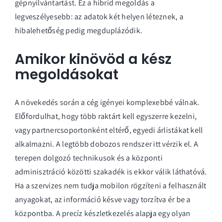
gépnyilvántartást. Ez a hibrid megoldás a
legveszélyesebb: az adatok két helyen léteznek, a
hibalehetőség pedig megduplázódik.
Amikor kinövöd a kész
megoldásokat
A növekedés során a cég igényei komplexebbé válnak.
Előfordulhat, hogy több raktárt kell egyszerre kezelni,
vagy partnercsoportonként eltérő, egyedi árlistákat kell
alkalmazni. A legtöbb dobozos rendszer itt vérzik el. A
terepen dolgozó technikusok és a központi
adminisztráció közötti szakadék is ekkor válik láthatóvá.
Ha a szervizes nem tudja mobilon rögzíteni a felhasznált
anyagokat, az információ késve vagy torzítva ér be a
központba. A precíz
készletkezelés
alapja egy olyan