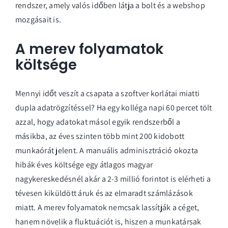
rendszer, amely valós időben látja a bolt és a webshop
mozgásait is.
A merev folyamatok
költsége
Mennyi időt veszít a csapata a szoftver korlátai miatti
dupla adatrögzítéssel? Ha egy kolléga napi 60 percet tölt
azzal, hogy adatokat másol egyik rendszerből a
másikba, az éves szinten több mint 200 kidobott
munkaórát jelent. A manuális adminisztráció okozta
hibák éves költsége egy átlagos magyar
nagykereskedésnél akár a 2-3 millió forintot is elérheti a
tévesen kiküldött áruk és az elmaradt számlázások
miatt. A merev folyamatok nemcsak lassítják a céget,
hanem növelik a fluktuációt is, hiszen a munkatársak