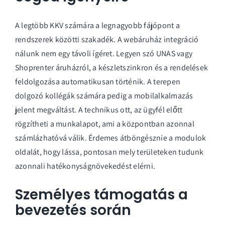
A legtöbb KKV számára a legnagyobb fájópont a
rendszerek közötti szakadék. A webáruház integráció
nálunk nem egy távoli ígéret. Legyen szó UNAS vagy
Shoprenter áruházról, a készletszinkron és a rendelések
feldolgozása automatikusan történik. A terepen
dolgozó kollégák számára pedig a mobilalkalmazás
jelent megváltást. A technikus ott, az ügyfél előtt
rögzítheti a munkalapot, ami a központban azonnal
számlázhatóvá válik. Érdemes átböngésznie a
modulok
oldalát
, hogy lássa, pontosan mely területeken tudunk
azonnali hatékonyságnövekedést elérni.
Személyes támogatás a
bevezetés során