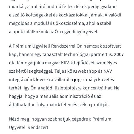
munkát, a nulláról induló fejlesztések pedig gyakran
elszálló költségekkel és kockázatokkal járnak. A valódi
megoldás a moduláris ökoszisztéma, ahol a stabil
alapok találkoznak az Ön egyedi igényeivel.
A Prémium Ügyviteli Rendszerrel Ön nemcsak szoftvert
kap, hanem egy tapasztalt technológiai partnert is. 2007
óta támogatjuk a magyar KKV-k fejlődését személyes
szakértői segítséggel. Teljes körű webshop és NAV
integrációnk leveszi a válláról a jogszabályi követés
terhét, így Ön a valódi üzletépítésre koncentrálhat. Ne
hagyja, hogy a manuális adminisztráció és az
átláthatatlan folyamatok felemésszék a profitját.
Nézd meg, hogyan szabhatjuk cégedre a Prémium
Ügyviteli Rendszert!