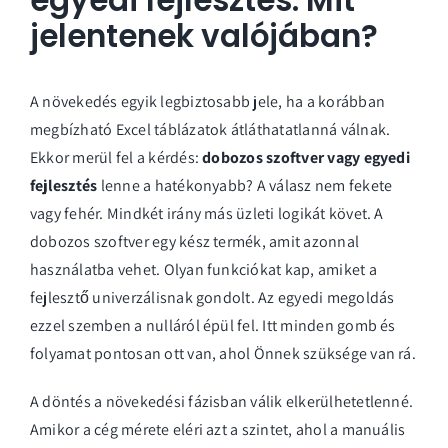
egyedi fejlesztés: Mit
jelentenek valójában?
A növekedés egyik legbiztosabb jele, ha a korábban
megbízható Excel táblázatok átláthatatlanná válnak.
Ekkor merül fel a kérdés:
dobozos szoftver vagy egyedi
fejlesztés
lenne a hatékonyabb? A válasz nem fekete
vagy fehér. Mindkét irány más üzleti logikát követ. A
dobozos szoftver egy kész termék, amit azonnal
használatba vehet. Olyan funkciókat kap, amiket a
fejlesztő univerzálisnak gondolt. Az egyedi megoldás
ezzel szemben a nulláról épül fel. Itt minden gomb és
folyamat pontosan ott van, ahol Önnek szüksége van rá.
A döntés a növekedési fázisban válik elkerülhetetlenné.
Amikor a cég mérete eléri azt a szintet, ahol a manuális