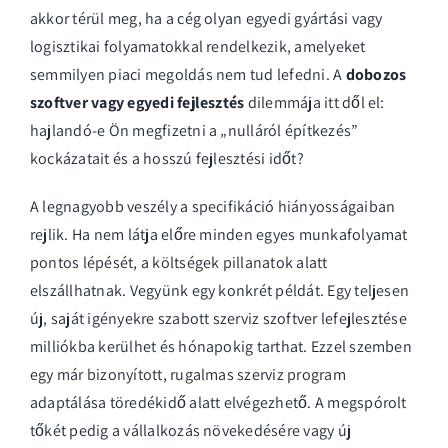
akkor térül meg, ha a cég olyan egyedi gyártási vagy
logisztikai folyamatokkal rendelkezik, amelyeket
semmilyen piaci megoldás nem tud lefedni. A
dobozos
szoftver vagy egyedi fejlesztés
dilemmája itt dől el:
hajlandó-e Ön megfizetni a „nulláról építkezés”
kockázatait és a hosszú fejlesztési időt?
A legnagyobb veszély a specifikáció hiányosságaiban
rejlik. Ha nem látja előre minden egyes munkafolyamat
pontos lépését, a költségek pillanatok alatt
elszállhatnak. Vegyünk egy konkrét példát. Egy teljesen
új, saját igényekre szabott szerviz szoftver lefejlesztése
milliókba kerülhet és hónapokig tarthat. Ezzel szemben
egy már bizonyított, rugalmas
szerviz program
adaptálása töredékidő alatt elvégezhető. A megspórolt
tőkét pedig a vállalkozás növekedésére vagy új