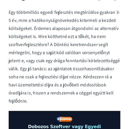
Egy többmilliós egyedi fejlesztés megtérülése gyakran 3-
5 év, mire a hatékonyságnövekedés kitermeli a kezdeti
költségeket. Érdemes alaposan átgondolni az alternatív
költségeket is. Mire költhetné ezt a tőkét, ha nem
szoftverfejlesztésre? A
Döntési keretrendszer
segít
mérlegelni, hogy a saját kód valóban versenyelőnyt
jelent-e, vagy csak egy drága fenntartási kötelezettséggé
válik. Egy jó tanács: az ajánlatok összehasonlításakor
soha ne csak a fejlesztési díjat nézze. Kérdezzen rá a
havi üzemeltetési díjra és a jövőbeli módosítások
óradíjára is, hiszen a rendszernek a céggel együtt kell
fejlődnie.