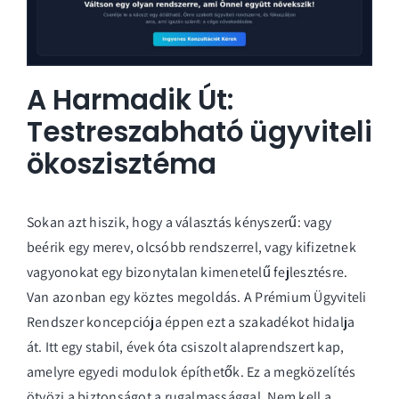
A Harmadik Út:
Testreszabható ügyviteli
ökoszisztéma
Sokan azt hiszik, hogy a választás kényszerű: vagy
beérik egy merev, olcsóbb rendszerrel, vagy kifizetnek
vagyonokat egy bizonytalan kimenetelű fejlesztésre.
Van azonban egy köztes megoldás. A Prémium Ügyviteli
Rendszer koncepciója éppen ezt a szakadékot hidalja
át. Itt egy stabil, évek óta csiszolt alaprendszert kap,
amelyre egyedi modulok építhetők. Ez a megközelítés
ötvözi a biztonságot a rugalmassággal. Nem kell a