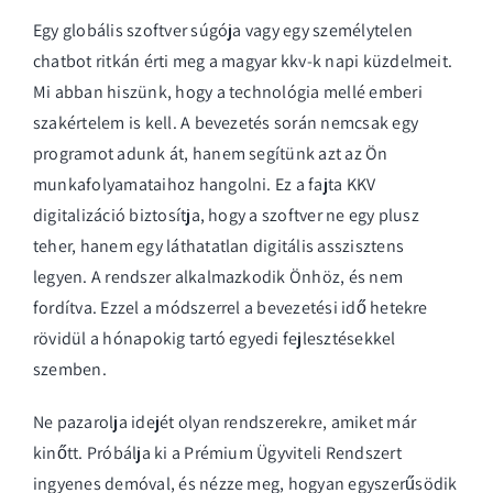
Egy globális szoftver súgója vagy egy személytelen
chatbot ritkán érti meg a magyar kkv-k napi küzdelmeit.
Mi abban hiszünk, hogy a technológia mellé emberi
szakértelem is kell. A bevezetés során nemcsak egy
programot adunk át, hanem segítünk azt az Ön
munkafolyamataihoz hangolni. Ez a fajta
KKV
digitalizáció
biztosítja, hogy a szoftver ne egy plusz
teher, hanem egy láthatatlan digitális asszisztens
legyen. A rendszer alkalmazkodik Önhöz, és nem
fordítva. Ezzel a módszerrel a bevezetési idő hetekre
rövidül a hónapokig tartó egyedi fejlesztésekkel
szemben.
Ne pazarolja idejét olyan rendszerekre, amiket már
kinőtt.
Próbálja ki a Prémium Ügyviteli Rendszert
ingyenes demóval
, és nézze meg, hogyan egyszerűsödik