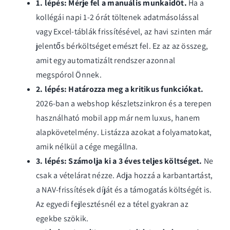
1. lépés: Mérje fel a manuális munkaidőt.
Ha a
kollégái napi 1-2 órát töltenek adatmásolással
vagy Excel-táblák frissítésével, az havi szinten már
jelentős bérköltséget emészt fel. Ez az az összeg,
amit egy automatizált rendszer azonnal
megspórol Önnek.
2. lépés: Határozza meg a kritikus funkciókat.
2026-ban a webshop készletszinkron és a terepen
használható mobil app már nem luxus, hanem
alapkövetelmény. Listázza azokat a folyamatokat,
amik nélkül a cége megállna.
3. lépés: Számolja ki a 3 éves teljes költséget.
Ne
csak a vételárat nézze. Adja hozzá a karbantartást,
a NAV-frissítések díját és a támogatás költségét is.
Az egyedi fejlesztésnél ez a tétel gyakran az
egekbe szökik.