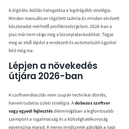
A digitális átállás halogatása a legdrágább stratégia.
Minden manuálisan rögzített számla és minden elnézett
készletadat mérhető profitkiesést jelent. 2026-ban a
piac már nem várja meg a bizonytalankodókat. Tegye
meg az első lépést a rendezett és automatizált ügyvitel
felé még ma.
Lépjen a növekedés
útjára 2026-ban
A szoftverválasztás nem csupán technikai döntés,
hanem tudatos üzleti stratégia. A
dobozos szoftver
vagy egyedi fejlesztés
dilemmájában a legfontosabb
szempont a rugalmasság és a költséghatékonyság
egyensúlya marad. A merev rendszerek gátolják a napi