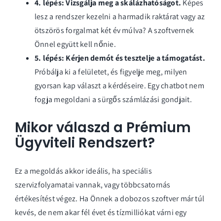
4. lépés: Vizsgálja meg a skálázhatóságot.
Képes
lesz a rendszer kezelni a harmadik raktárat vagy az
ötszörös forgalmat két év múlva? A szoftvernek
Önnel együtt kell nőnie.
5. lépés: Kérjen demót és tesztelje a támogatást.
Próbálja ki a felületet, és figyelje meg, milyen
gyorsan kap választ a kérdéseire. Egy chatbot nem
fogja megoldani a sürgős számlázási gondjait.
Mikor válaszd a Prémium
Ügyviteli Rendszert?
Ez a megoldás akkor ideális, ha speciális
szervizfolyamatai vannak, vagy többcsatornás
értékesítést végez. Ha Önnek a dobozos szoftver már túl
kevés, de nem akar fél évet és tízmilliókat várni egy