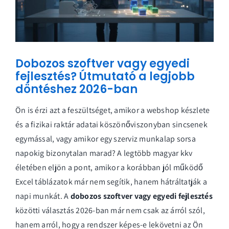
Dobozos szoftver vagy egyedi
fejlesztés? Útmutató a legjobb
döntéshez 2026-ban
Ön is érzi azt a feszültséget, amikor a webshop készlete
és a fizikai raktár adatai köszönőviszonyban sincsenek
egymással, vagy amikor egy szerviz munkalap sorsa
napokig bizonytalan marad? A legtöbb magyar kkv
életében eljön a pont, amikor a korábban jól működő
Excel táblázatok már nem segítik, hanem hátráltatják a
napi munkát. A
dobozos szoftver vagy egyedi fejlesztés
közötti választás 2026-ban már nem csak az árról szól,
hanem arról, hogy a rendszer képes-e lekövetni az Ön