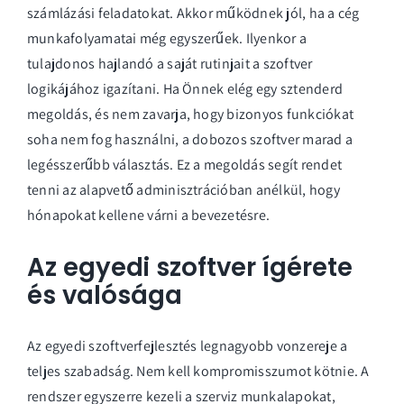
számlázási feladatokat. Akkor működnek jól, ha a cég
munkafolyamatai még egyszerűek. Ilyenkor a
tulajdonos hajlandó a saját rutinjait a szoftver
logikájához igazítani. Ha Önnek elég egy sztenderd
megoldás, és nem zavarja, hogy bizonyos funkciókat
soha nem fog használni, a dobozos szoftver marad a
legésszerűbb választás. Ez a megoldás segít rendet
tenni az alapvető adminisztrációban anélkül, hogy
hónapokat kellene várni a bevezetésre.
Az egyedi szoftver ígérete
és valósága
Az
egyedi szoftverfejlesztés
legnagyobb vonzereje a
teljes szabadság. Nem kell kompromisszumot kötnie. A
rendszer egyszerre kezeli a szerviz munkalapokat,