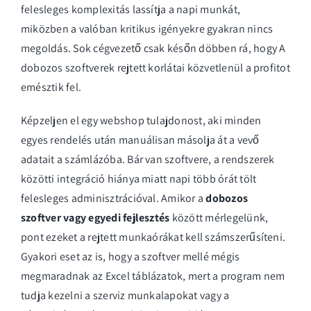
felesleges komplexitás lassítja a napi munkát,
miközben a valóban kritikus igényekre gyakran nincs
megoldás. Sok cégvezető csak későn döbben rá, hogy
A
dobozos szoftverek rejtett korlátai
közvetlenül a profitot
emésztik fel.
Képzeljen el egy webshop tulajdonost, aki minden
egyes rendelés után manuálisan másolja át a vevő
adatait a számlázóba. Bár van szoftvere, a rendszerek
közötti integráció hiánya miatt napi több órát tölt
felesleges adminisztrációval. Amikor a
dobozos
szoftver vagy egyedi fejlesztés
között mérlegelünk,
pont ezeket a rejtett munkaórákat kell számszerűsíteni.
Gyakori eset az is, hogy a szoftver mellé mégis
megmaradnak az Excel táblázatok, mert a program nem
tudja kezelni a szerviz munkalapokat vagy a