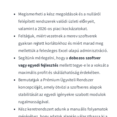
Megismerheti a kész megoldások és a nulláról
felépített rendszerek valódi üzleti előnyeit,
valamint a 2026-os piaci kockázatokat.
Feltárjuk, miért vezetnek a merev szoftverek
gyakran rejtett korlátokhoz és miért marad meg
mellettük a felesleges Excel-alapú adminisztráció.
Segítünk mérlegelni, hogy a
dobozos szoftver
vagy egyedi fejlesztés
mellett tegye-e le a voksát a
maximális profit és skálázhatóság érdekében.
Bemutatjuk a Prémium Ügyviteli Rendszer
koncepcióját, amely ötvözi a szoftveres alapok
stabilitását az egyedi igényekre szabott modulok
rugalmasságával.
Kész keretrendszert adunk a manuális folyamatok
méréséhez, hogy adatok alapján választhassa ki a