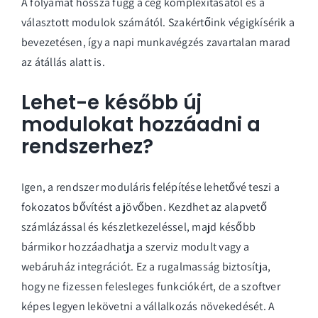
A folyamat hossza függ a cég komplexitásától és a
választott modulok számától. Szakértőink végigkísérik a
bevezetésen, így a napi munkavégzés zavartalan marad
az átállás alatt is.
Lehet-e később új
modulokat hozzáadni a
rendszerhez?
Igen, a rendszer moduláris felépítése lehetővé teszi a
fokozatos bővítést a jövőben. Kezdhet az alapvető
számlázással és készletkezeléssel, majd később
bármikor hozzáadhatja a szerviz modult vagy a
webáruház integrációt. Ez a rugalmasság biztosítja,
hogy ne fizessen felesleges funkciókért, de a szoftver
képes legyen lekövetni a vállalkozás növekedését. A