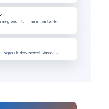
k
ató megrendelés — minimum készlet
rmékcsoport kedvezmények támogatva.