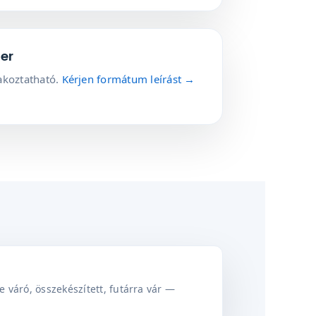
er
lakoztatható.
Kérjen formátum leírást →
 váró, összekészített, futárra vár —