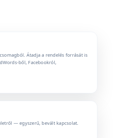
somagból. Átadja a rendelés forrását is
AdWords-ből, Facebookról,
letről — egyszerű, bevált kapcsolat.