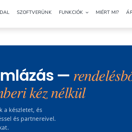
DAL
SZOFTVERÜNK
FUNKCIÓK
MIÉRT MI?
Á
rendelésbő
ámlázás —
beri kéz nélkül
 a készletet, és
sel és partnereivel.
kat.