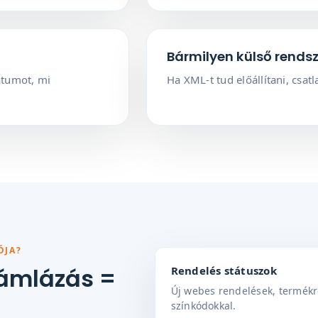
Bármilyen külső rendsz
átumot, mi
Ha XML-t tud előállítani, csat
ÓJA?
zámlázás =
Rendelés státuszok
Új webes rendelések, termékre
színkódokkal.