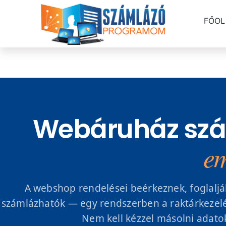
Kihagyás
FŐOL
Webáruház sz
em
A webshop rendelései beérkeznek, foglalják
számlázhatók — egy rendszerben a raktárkezelés
Nem kell kézzel másolni adato