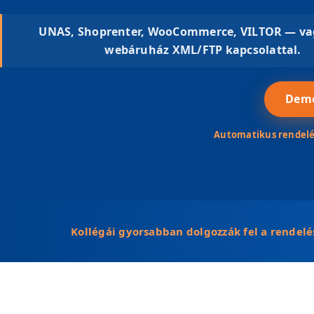
UNAS, Shoprenter, WooCommerce, VILTOR — va
webáruház XML/FTP kapcsolattal.
Demó
Automatikus rendelésf
Kollégái gyorsabban dolgozzák fel a rendel