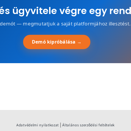
s ügyvitele végre egy rend
demót — megmutatjuk a saját platformjához illesztést.
Demó kipróbálása →
|
Adatvédelmi nyilatkozat
Általános szerződési feltételek