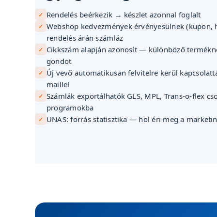
Rendelés beérkezik → készlet azonnal foglalt
Webshop kedvezmények érvényesülnek (kupon, h
rendelés árán számláz
Cikkszám alapján azonosít — különböző termék
gondot
Új vevő automatikusan felvitelre kerül kapcsolatt
maillel
Számlák exportálhatók GLS, MPL, Trans-o-flex c
programokba
UNAS: forrás statisztika — hol éri meg a marketin