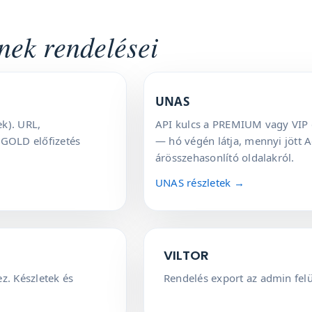
nek rendelései
UNAS
ek). URL,
API kulcs a PREMIUM vagy VIP c
 GOLD előfizetés
— hó végén látja, mennyi jött 
árösszehasonlító oldalakról.
UNAS részletek →
VILTOR
z. Készletek és
Rendelés export az admin felü