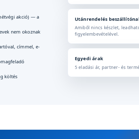
étvégi akció) — a
Utánrendelés beszállítóna
Amiből nincs készlet, leadh
nevek nem okoznak
figyelembevételével.
artóval, címmel, e-
Egyedi árak
somagfeladó
5 eladási ár, partner- és te
g költés