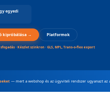
gy egyedi
 kipróbálása →
Platformok
ogadás · Készlet szinkron · GLS, MPL, Trans-o-flex export
éseket
— mert a webshop és az ügyviteli rendszer ugyanazt az a