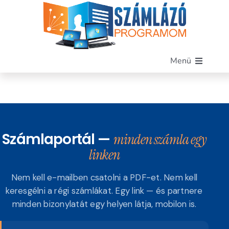
Kihagyás
Menü
Főoldal
Szoftverünk
Funkciók
Számlaportál —
minden számla egy
Miért mi?
linken
Árak
Blog
Nem kell e-mailben csatolni a PDF-et. Nem kell
keresgélni a régi számlákat. Egy link — és partnere
Kapcsolat
minden bizonylatát egy helyen látja, mobilon is.
Demó letöltése