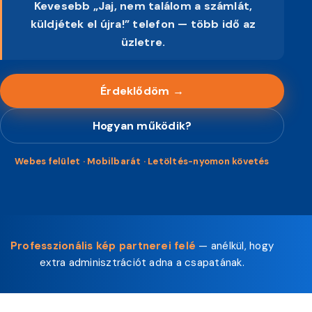
Kevesebb „Jaj, nem találom a számlát,
küldjétek el újra!” telefon — több idő az
üzletre.
Érdeklődöm →
Hogyan működik?
Webes felület · Mobilbarát · Letöltés-nyomon követés
Professzionális kép partnerei felé
— anélkül, hogy
extra adminisztrációt adna a csapatának.