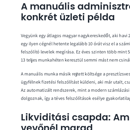
A manuális adminisztr
konkrét üzleti példa
Vegyünk egy átlagos magyar nagykereskedőt, aki havi 20
egy ilyen cégnél hetente legalább 10 órát visz el a szám
felszólító levelek megírása. Ez éves szinten több mint 5
13 teljes munkahéten keresztül semmi mást nem csinál
A manuális munka másik rejtett költsége a presztízsve
ügyfélnek fizetési felszólítást küldeni, aki már utalt, c
Az automatizált rendszerek, mint a modern
számlázás
dolgoznak, így a téves felszólítások esélye gyakorlatil
Likviditási csapda: Ami
vevőnél marad