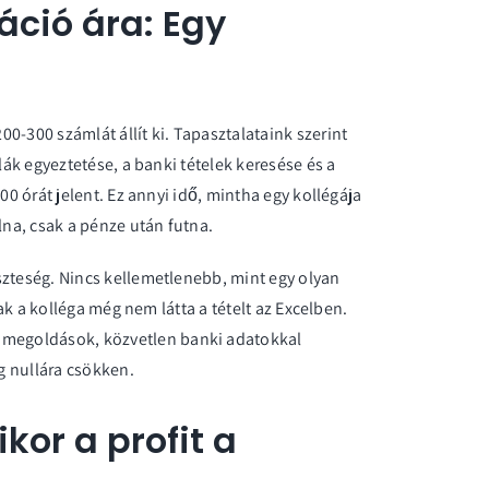
áció ára: Egy
0-300 számlát állít ki. Tapasztalataink szerint
lák egyeztetése, a banki tételek keresése és a
00 órát jelent. Ez annyi idő, mintha egy kollégája
na, csak a pénze után futna.
szteség. Nincs kellemetlenebb, mint egy olyan
sak a kolléga még nem látta a tételt az Excelben.
i megoldások
, közvetlen banki adatokkal
ag nullára csökken.
kor a profit a