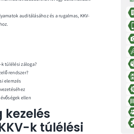
olyamatok auditálásához és a rugalmas, KKV-
ához.
k túlélési záloga?
zelő rendszer?
si elemzés
evezetéséhez
évőségek ellen
g kezelés
KKV-k túlélési