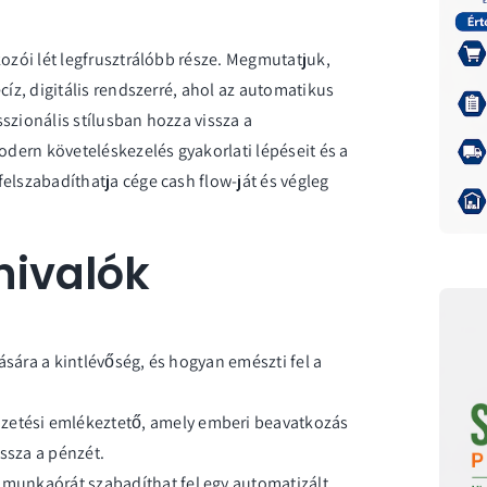
kozói lét legfrusztrálóbb része. Megmutatjuk,
cíz, digitális rendszerré, ahol az automatikus
szionális stílusban hozza vissza a
dern követeléskezelés gyakorlati lépéseit és a
elszabadíthatja cége cash flow-ját és végleg
nivalók
itására a kintlévőség, és hogyan emészti fel a
zetési emlékeztető, amely emberi beavatkozás
issza a pénzét.
s munkaórát szabadíthat fel egy automatizált