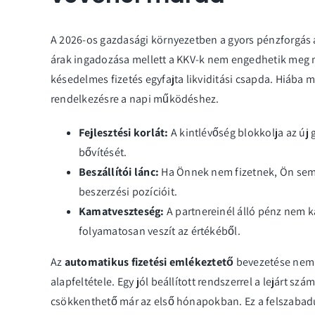
A 2026-os gazdasági környezetben a gyors pénzforgás a
árak ingadozása mellett a KKV-k nem engedhetik meg m
késedelmes fizetés egyfajta likviditási csapda. Hiába m
rendelkezésre a napi működéshez.
Fejlesztési korlát:
A kintlévőség blokkolja az új
bővítését.
Beszállítói lánc:
Ha Önnek nem fizetnek, Ön sem t
beszerzési pozícióit.
Kamatveszteség:
A partnereinél álló pénz nem k
folyamatosan veszít az értékéből.
Az
automatikus fizetési emlékeztető
bevezetése nem
alapfeltétele. Egy jól beállított rendszerrel a lejárt sz
csökkenthető már az első hónapokban. Ez a felszabad