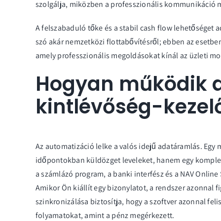
szolgálja, miközben a professzionális kommunikáció még
A felszabaduló tőke és a stabil cash flow lehetőséget ad 
szó akár nemzetközi flottabővítésről; ebben az esetb
amely professzionális megoldásokat kínál az üzleti mob
Hogyan működik a
kintlévőség-kezel
Az automatizáció lelke a valós idejű adatáramlás. Egy 
időpontokban küldözget leveleket, hanem egy komplex
a számlázó program, a banki interfész és a NAV Online
Amikor Ön kiállít egy bizonylatot, a rendszer azonnal 
szinkronizálása biztosítja, hogy a szoftver azonnal feli
folyamatokat, amint a pénz megérkezett.