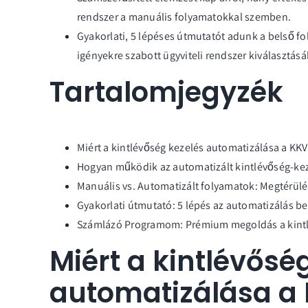
rendszer a manuális folyamatokkal szemben.
Gyakorlati, 5 lépéses útmutatót adunk a belső f
igényekre szabott ügyviteli rendszer kiválasztás
Tartalomjegyzék
Miért a kintlévőség kezelés automatizálása a KKV-
Hogyan működik az automatizált kintlévőség-ke
Manuális vs. Automatizált folyamatok: Megtérülé
Gyakorlati útmutató: 5 lépés az automatizálás b
Számlázó Programom: Prémium megoldás a kintl
Miért a kintlévősé
automatizálása a 