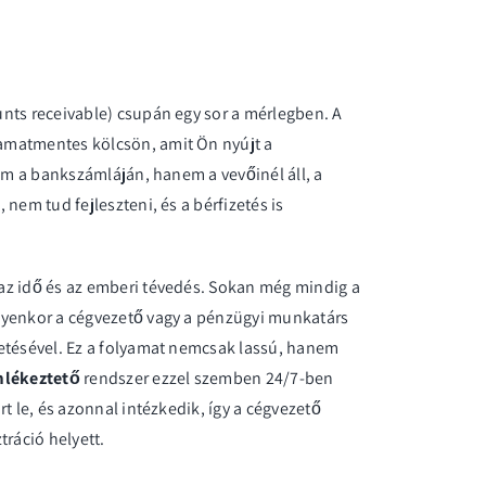
nts receivable)
csupán egy sor a mérlegben. A
amatmentes kölcsön, amit Ön nyújt a
nem a bankszámláján, hanem a vevőinél áll, a
nem tud fejleszteni, és a bérfizetés is
az idő és az emberi tévedés. Sokan még mindig a
lyenkor a cégvezető vagy a pénzügyi munkatárs
vetésével. Ez a folyamat nemcsak lassú, hanem
mlékeztető
rendszer ezzel szemben 24/7-ben
t le, és azonnal intézkedik, így a cégvezető
tráció helyett.