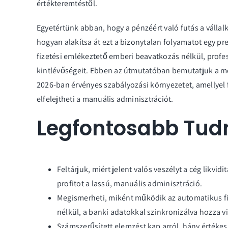
értékteremtéstől.
Egyetértünk abban, hogy a pénzéért való futás a vállal
hogyan alakítsa át ezt a bizonytalan folyamatot egy pre
fizetési emlékeztető emberi beavatkozás nélkül, profes
kintlévőségeit. Ebben az útmutatóban bemutatjuk a mo
2026-ban érvényes szabályozási környezetet, amellyel f
elfelejtheti a manuális adminisztrációt.
Legfontosabb Tud
Feltárjuk, miért jelent valós veszélyt a cég likvid
profitot a lassú, manuális adminisztráció.
Megismerheti, miként működik az automatikus fi
nélkül, a banki adatokkal szinkronizálva hozza v
Számszerűsített elemzést kap arról, hány értéke