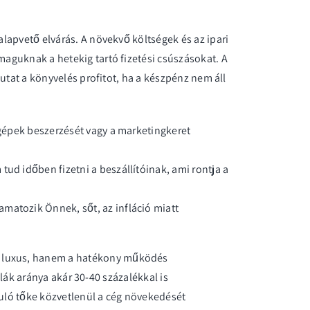
lapvető elvárás. A növekvő költségek és az ipari
aguknak a hetekig tartó fizetési csúszásokat. A
utat a könyvelés profitot, ha a készpénz nem áll
 gépek beszerzését vagy a marketingkeret
ud időben fizetni a beszállítóinak, ami rontja a
amatozik Önnek, sőt, az infláció miatt
 luxus, hanem a hatékony működés
ámlák aránya akár 30-40 százalékkal is
uló tőke közvetlenül a cég növekedését