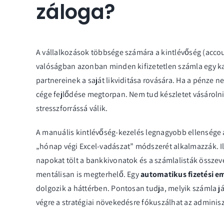
záloga?
A vállalkozások többsége számára a
kintlévőség (accou
valóságban azonban minden kifizetetlen számla egy k
partnereinek a saját likviditása rovására. Ha a pénze 
cége fejlődése megtorpan. Nem tud készletet vásárolni, 
stresszforrássá válik.
A manuális kintlévőség-kezelés legnagyobb ellensége 
„hónap végi Excel-vadászat” módszerét alkalmazzák. I
napokat tölt a bankkivonatok és a számlalisták össze
mentálisan is megterhelő. Egy
automatikus fizetési e
dolgozik a háttérben. Pontosan tudja, melyik számla jár
végre a stratégiai növekedésre fókuszálhat az adminisz