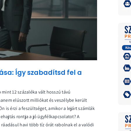
sa: Így szabadítsd fel a
 mint 12 százaléka vált hosszú távú
anem elúszott milliókat és veszélybe került
n is érzi a feszültséget, amikor a lejárt számlák
behajtás rontja a jó ügyfélkapcsolatot? A
, ráadásul havi több tíz órát rabolnak el a valódi