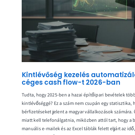
Kintlévőség kezelés automatizálá
céges cash flow-t 2026-ban
Tudta, hogy 2025-ben a hazai építőipari bevételek több
kintlévőséggé? Ez a szám nem csupán egy statisztika, h
bérfizetéseket jelent a magyar vállalkozások számára. Ö
miatt kell telefonálgatnia, miközben attól tart, hogy a 
manuális e-mailek és az Excel táblák felett eljárt az idő