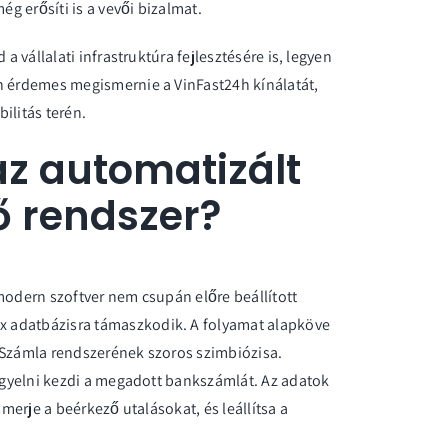
 erősíti is a vevői bizalmat.
a vállalati infrastruktúra fejlesztésére is, legyen
en érdemes
megismernie a VinFast24h kínálatát
,
ilitás terén.
z automatizált
ő rendszer?
modern szoftver nem csupán előre beállított
 adatbázisra támaszkodik. A folyamat alapköve
 Számla rendszerének szoros szimbiózisa.
figyelni kezdi a megadott bankszámlát. Az adatok
smerje a beérkező utalásokat, és leállítsa a