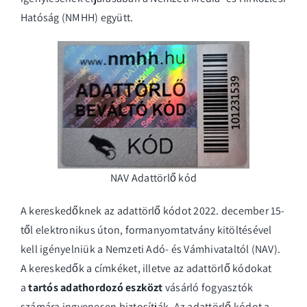
Hatóság (NMHH) együtt.
NAV Adattörlő kód
A kereskedőknek az adattörlő kódot 2022. december 15-
től elektronikus úton, formanyomtatvány kitöltésével
kell igényelniük a Nemzeti Adó- és Vámhivataltól (NAV).
A kereskedők a címkéket, illetve az adattörlő kódokat
a
tartós adathordozó eszközt
vásárló fogyasztók
számára ingyenesen biztosítják. Az adattörlő kódot a