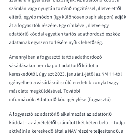
számlán vagy nyugtán történő rögzítéssel, illetve ettől
eltérő, egyéb módon (így különösen papír alapon) adják
át a fogyasztók részére. Egy címkével, illetve egy
adattörlő kóddal egyetlen tartós adathordozó eszköz
adatainak egyszeri törlésére nyílik lehetőség.
Amennyiben a fogyasztó tartós adathordozó
vásárlásakor nem kapott adattörlő kódot a
kereskedőtől, úgy azt 2023. január 1-jétől az NMHH-tól
igényelheti a vásárlásról szóló eredeti bizonylat vagy
másolata megküldésével. További
információk:
Adattörlő kód igénylése (fogyasztó)
A fogyasztó az adattörlő alkalmazást az adattörlő
kóddal – az átvételétől számított két héten belül – tudja
aktiválni a kereskedő által a NAV részére teljesítendő, a