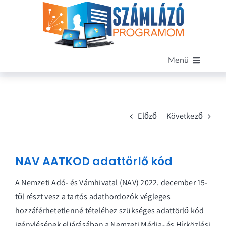
Kihagyás
Menü
Főoldal
Szoftverünk
Előző
Következő
Funkciók
Miért mi?
Árak
NAV AATKOD adattörlő kód
Blog
A Nemzeti Adó- és Vámhivatal (NAV) 2022. december 15-
Kapcsolat
től részt vesz a tartós adathordozók végleges
Demó letöltése
hozzáférhetetlenné tételéhez szükséges adattörlő kód
igénylésének eljárásában a Nemzeti Média- és Hírközlési