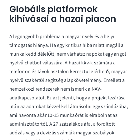
Globális platformok
kihívásai a hazai piacon
A legnagyobb probléma a magyar nyelv és a helyi
támogatás hiánya. Ha egy kritikus hiba miatt megáll a
munka kedd délelőtt, nem várhatsz napokat egy angol
nyelvű chatbot válaszára. A hazai kkv-k számára a
telefonon és távoli asztalon keresztül elérhető, magyar
nyelvű szakértői segítség alapkövetelmény. Emellett a
nemzetközi rendszerek nem ismerik a NAV-
adatkapcsolatot. Ez azt jelenti, hogy a projekt lezárása
után az adatokat kézzel kell átmásolni egy számlázóba,
ami havonta akár 10-15 munkaórát is elrabolhat az
adminisztrátortól. A 27 százalékos áfa, a fordított
adózás vagy a devizás számlák magyar szabályok