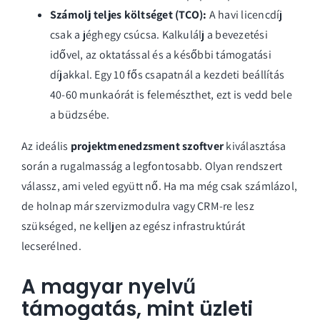
Számolj teljes költséget (TCO):
A havi licencdíj
csak a jéghegy csúcsa. Kalkulálj a bevezetési
idővel, az oktatással és a későbbi támogatási
díjakkal. Egy 10 fős csapatnál a kezdeti beállítás
40-60 munkaórát is felemészthet, ezt is vedd bele
a büdzsébe.
Az ideális
projektmenedzsment szoftver
kiválasztása
során a rugalmasság a legfontosabb. Olyan rendszert
válassz, ami veled együtt nő. Ha ma még csak számlázol,
de holnap már szervizmodulra vagy CRM-re lesz
szükséged, ne kelljen az egész infrastruktúrát
lecserélned.
A magyar nyelvű
támogatás, mint üzleti