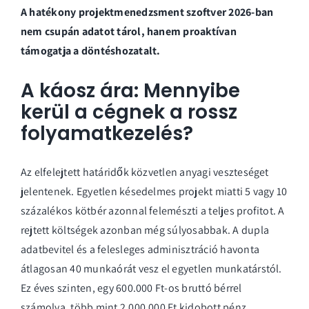
A hatékony projektmenedzsment szoftver 2026-ban
nem csupán adatot tárol, hanem proaktívan
támogatja a döntéshozatalt.
A káosz ára: Mennyibe
kerül a cégnek a rossz
folyamatkezelés?
Az elfelejtett határidők közvetlen anyagi veszteséget
jelentenek. Egyetlen késedelmes projekt miatti 5 vagy 10
százalékos kötbér azonnal felemészti a teljes profitot. A
rejtett költségek azonban még súlyosabbak. A dupla
adatbevitel és a felesleges adminisztráció havonta
átlagosan 40 munkaórát vesz el egyetlen munkatárstól.
Ez éves szinten, egy 600.000 Ft-os bruttó bérrel
számolva, több mint 2.000.000 Ft kidobott pénz