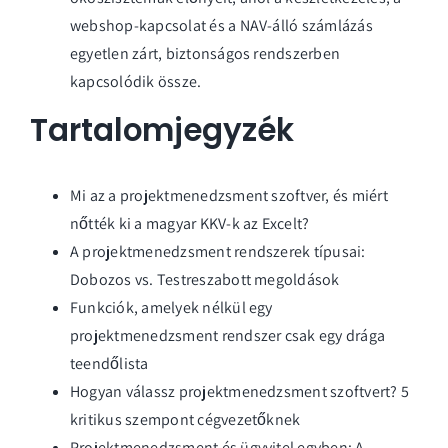
webshop-kapcsolat és a NAV-álló számlázás
egyetlen zárt, biztonságos rendszerben
kapcsolódik össze.
Tartalomjegyzék
Mi az a projektmenedzsment szoftver, és miért
nőtték ki a magyar KKV-k az Excelt?
A projektmenedzsment rendszerek típusai:
Dobozos vs. Testreszabott megoldások
Funkciók, amelyek nélkül egy
projektmenedzsment rendszer csak egy drága
teendőlista
Hogyan válassz projektmenedzsment szoftvert? 5
kritikus szempont cégvezetőknek
Projektmenedzsment és ügyvitel egyben: A