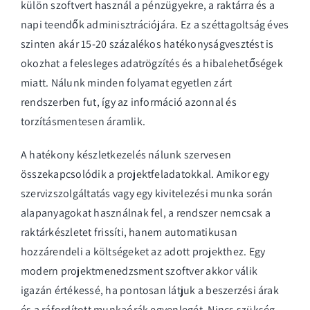
külön szoftvert használ a pénzügyekre, a raktárra és a
napi teendők adminisztrációjára. Ez a széttagoltság éves
szinten akár 15-20 százalékos hatékonyságvesztést is
okozhat a felesleges adatrögzítés és a hibalehetőségek
miatt. Nálunk minden folyamat egyetlen zárt
rendszerben fut, így az információ azonnal és
torzításmentesen áramlik.
A hatékony
készletkezelés
nálunk szervesen
összekapcsolódik a projektfeladatokkal. Amikor egy
szervizszolgáltatás vagy egy kivitelezési munka során
alapanyagokat használnak fel, a rendszer nemcsak a
raktárkészletet frissíti, hanem automatikusan
hozzárendeli a költségeket az adott projekthez. Egy
modern projektmenedzsment szoftver akkor válik
igazán értékessé, ha pontosan látjuk a beszerzési árak
és a ráfordított munkaórák egyenlegét. Nincs szükség