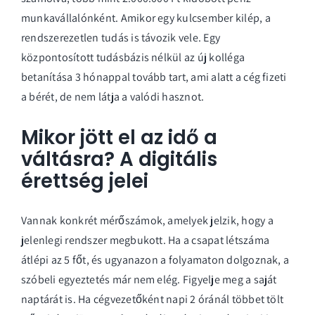
munkavállalónként. Amikor egy kulcsember kilép, a
rendszerezetlen tudás is távozik vele. Egy
központosított tudásbázis nélkül az új kolléga
betanítása 3 hónappal tovább tart, ami alatt a cég fizeti
a bérét, de nem látja a valódi hasznot.
Mikor jött el az idő a
váltásra? A digitális
érettség jelei
Vannak konkrét mérőszámok, amelyek jelzik, hogy a
jelenlegi rendszer megbukott. Ha a csapat létszáma
átlépi az 5 főt, és ugyanazon a folyamaton dolgoznak, a
szóbeli egyeztetés már nem elég. Figyelje meg a saját
naptárát is. Ha cégvezetőként napi 2 óránál többet tölt