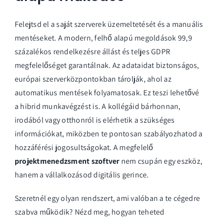
Felejtsd el a saját szerverek üzemeltetését és a manuális
mentéseket. A modern, felhő alapú megoldások 99,9
százalékos rendelkezésre állást és teljes GDPR
megfelelőséget garantálnak. Az adataidat biztonságos,
európai szerverközpontokban tárolják, ahol az
automatikus mentések folyamatosak. Ez teszi lehetővé
a hibrid munkavégzést is. A kollégáid bárhonnan,
irodából vagy otthonról is elérhetik a szükséges
információkat, miközben te pontosan szabályozhatod a
hozzáférési jogosultságokat. A megfelelő
projektmenedzsment szoftver
nem csupán egy eszköz,
hanem a vállalkozásod digitális gerince.
Szeretnél egy olyan rendszert, ami valóban a te cégedre
szabva működik? Nézd meg, hogyan teheted