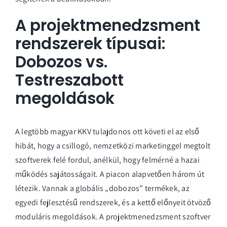
A projektmenedzsment
rendszerek típusai:
Dobozos vs.
Testreszabott
megoldások
A legtöbb magyar KKV tulajdonos ott követi el az első
hibát, hogy a csillogó, nemzetközi marketinggel megtolt
szoftverek felé fordul, anélkül, hogy felmérné a hazai
működés sajátosságait. A piacon alapvetően három út
létezik. Vannak a globális „dobozos” termékek, az
egyedi fejlesztésű rendszerek, és a kettő előnyeit ötvöző
moduláris megoldások. A
projektmenedzsment szoftver