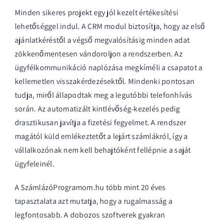
Minden sikeres projekt egy jól kezelt értékesítési
lehetőséggel indul. A CRM modul biztosítja, hogy az első
ajánlatkéréstől a végső megvalósításig minden adat
zökkenőmentesen vándoroljon a rendszerben. Az
ügyfélkommunikáció naplózása megkíméli a csapatot a
kellemetlen visszakérdezésektől. Mindenki pontosan
tudja, miről állapodtak meg a legutóbbi telefonhívás
során. Az automatizált kintlévőség-kezelés pedig
drasztikusan javítja a fizetési fegyelmet. A rendszer
magától küld emlékeztetőt a lejárt számlákról, így a
vállalkozónak nem kell behajtóként fellépnie a saját
ügyfeleinél.
A SzámlázóProgramom.hu több mint 20 éves
tapasztalata azt mutatja, hogy a rugalmasság a
legfontosabb. A dobozos szoftverek gyakran