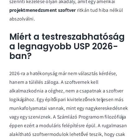
szerinti kezelése olyan akadály, amit egy amerikai
projektmenedzsment szoftver
ritkán tud hiba nélkül
abszolválni.
Miért a testreszabhatóság
a legnagyobb USP 2026-
ban?
2026-ra a hatékonyság már nem választás kérdése,
hanem a túlélés záloga. A szoftvernek kell
alkalmazkodnia a céghez, nem a csapatnak a szoftver
logikájához. Egy építőipari kivitelezőnek teljesen más
munkafolyamatai vannak, mint egy nagykereskedésnek
vagy egy szerviznek. A Számlázó Programom filozófiája
éppen ezért a moduláris felépítésre épül.
A rugalmasan
alakítható szoftvermodulok
lehetővé teszik, hogy csak