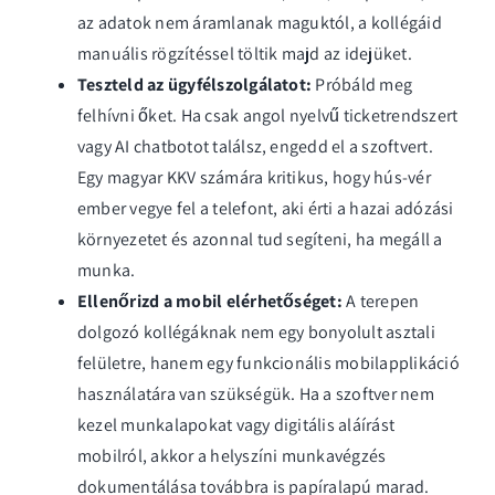
az adatok nem áramlanak maguktól, a kollégáid
manuális rögzítéssel töltik majd az idejüket.
Teszteld az ügyfélszolgálatot:
Próbáld meg
felhívni őket. Ha csak angol nyelvű ticketrendszert
vagy AI chatbotot találsz, engedd el a szoftvert.
Egy magyar KKV számára kritikus, hogy hús-vér
ember vegye fel a telefont, aki érti a hazai adózási
környezetet és azonnal tud segíteni, ha megáll a
munka.
Ellenőrizd a mobil elérhetőséget:
A terepen
dolgozó kollégáknak nem egy bonyolult asztali
felületre, hanem egy
funkcionális mobilapplikáció
használatára van szükségük. Ha a szoftver nem
kezel munkalapokat vagy digitális aláírást
mobilról, akkor a helyszíni munkavégzés
dokumentálása továbbra is papíralapú marad.