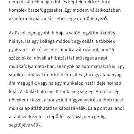
nem frissülnek maguktól, és képtelenek kezelni a
komplex összefüggéseket. Egy modern vállalkozásban
az információáramlás sebessége döntő tényező.
Az Excel legnagyobb hibája a valódi együttműködés
hiánya. Ha egy kolléga módosít egy cellát, a többiek
gyakran csak késve értesülnek a változásról, ami 25
százalékkal növeli a hibázási lehetőséget a napi
munkafolyamatokban. Hiányzik az automatizáció is. Egy
statikus táblázat nem küld értesítést, ha egy alapanyag
ára megugrik, vagy ha egy munkalap határideje holnap
lejár. A skálázhatóság itt törik meg végleg. Amint a cég
növekedni kezd, a bonyolult függvények és a több tucat
munkalap átláthatatlan káosszá válik. Ez a pont az, ahol
a táblázatkezelés a fejlődés gátjává, nem pedig
segítőjévé válik.