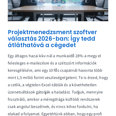
Projektmenedzsment szoftver
választás 2026-ban: Így tedd
átláthatóvá a cégedet
Egy átlagos hazai kkv-nál a munkaidő 28%-a megy el
felesleges e-mailezésre és a szétszórt információk
keresgélésére, ami egy 10 fős csapatnál havonta több
mint 1,5 millió forint veszteséget jelent. Te is érzed, hogy
a cetlik, a végtelen Excel-táblák és a követhetetlen
üzenetváltások gátolják a haladást. Tudjuk, mennyire
frusztráló, amikor a méregdrága külföldi rendszerek
csak angolul beszélnek, és nincs kihez fordulni, ha
elakad a folyamat. Egyetértünk abban, hogy egy profi