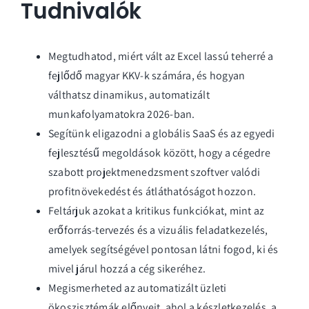
Tudnivalók
Megtudhatod, miért vált az Excel lassú teherré a
fejlődő magyar KKV-k számára, és hogyan
válthatsz dinamikus, automatizált
munkafolyamatokra 2026-ban.
Segítünk eligazodni a globális SaaS és az egyedi
fejlesztésű megoldások között, hogy a cégedre
szabott projektmenedzsment szoftver valódi
profitnövekedést és átláthatóságot hozzon.
Feltárjuk azokat a kritikus funkciókat, mint az
erőforrás-tervezés és a vizuális feladatkezelés,
amelyek segítségével pontosan látni fogod, ki és
mivel járul hozzá a cég sikeréhez.
Megismerheted az automatizált üzleti
ökoszisztémák előnyeit, ahol a készletkezelés, a