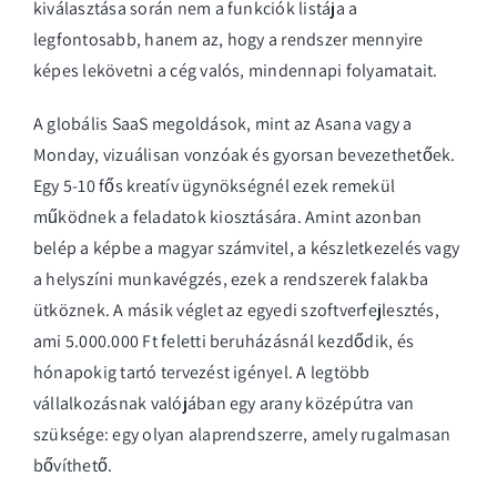
kiválasztása
során nem a funkciók listája a
legfontosabb, hanem az, hogy a rendszer mennyire
képes lekövetni a cég valós, mindennapi folyamatait.
A globális SaaS megoldások, mint az Asana vagy a
Monday, vizuálisan vonzóak és gyorsan bevezethetőek.
Egy 5-10 fős kreatív ügynökségnél ezek remekül
működnek a feladatok kiosztására. Amint azonban
belép a képbe a magyar számvitel, a készletkezelés vagy
a helyszíni munkavégzés, ezek a rendszerek falakba
ütköznek. A másik véglet az egyedi szoftverfejlesztés,
ami 5.000.000 Ft feletti beruházásnál kezdődik, és
hónapokig tartó tervezést igényel. A legtöbb
vállalkozásnak valójában egy arany középútra van
szüksége: egy olyan alaprendszerre, amely rugalmasan
bővíthető.