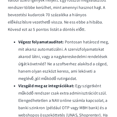
valódi üzleti igények helyett. Egy rosszul megválasztott
rendszer többe kerülhet, mint amennyi hasznot hajt. A
bevezetési kudarcok 70 százaléka a hiányos
előkészítésre vezethető vissza. Ne ess ebbe a hibába.
Kövesd ezt az 5 pontos listát a döntés előtt.
Végezz folyamatauditot:
Pontosan határozd meg,
mit akarsz automatizálni. A szervizfolyamatokat
akarod látni, vagy a nagykereskedelmi rendelések
útját követnéd? Ne a szoftverhez alakítsd a céged,
hanem olyan eszközt keress, ami leköveti a
meglévő, jól működő rutinjaidat.
Vizsgáld meg az integrációkat:
Egy szigetként
működő rendszer csak extra adminisztrációt szül.
Elengedhetetlen a NAV online számla kapcsolat, a
banki szinkron (például OTP vagy MBH bank) és a
webshopos összeköttetés (UNAS, Shoprenter). Ha