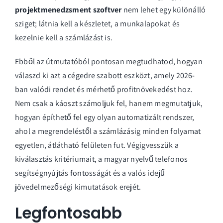
projektmenedzsment szoftver
nem lehet egy különálló
sziget; látnia kell a készletet, a munkalapokat és
kezelnie kell a számlázást is.
Ebből az útmutatóból pontosan megtudhatod, hogyan
válaszd ki azt a cégedre szabott eszközt, amely 2026-
ban valódi rendet és mérhető profitnövekedést hoz.
Nem csak a káoszt számoljuk fel, hanem megmutatjuk,
hogyan építhető fel egy olyan automatizált rendszer,
ahol a megrendeléstől a számlázásig minden folyamat
egyetlen, átlátható felületen fut. Végigvesszük a
kiválasztás kritériumait, a magyar nyelvű telefonos
segítségnyújtás fontosságát és a valós idejű
jövedelmezőségi kimutatások erejét.
Legfontosabb