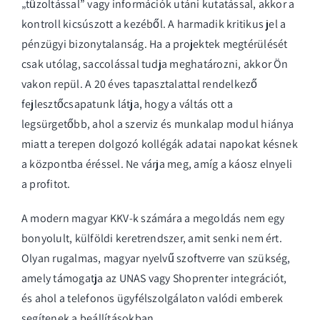
„tűzoltással” vagy információk utáni kutatással, akkor a
kontroll kicsúszott a kezéből. A harmadik kritikus jel a
pénzügyi bizonytalanság. Ha a projektek megtérülését
csak utólag, saccolással tudja meghatározni, akkor Ön
vakon repül. A 20 éves tapasztalattal rendelkező
fejlesztőcsapatunk látja, hogy a váltás ott a
legsürgetőbb, ahol a szerviz és munkalap modul hiánya
miatt a terepen dolgozó kollégák adatai napokat késnek
a központba éréssel. Ne várja meg, amíg a káosz elnyeli
a profitot.
A modern magyar KKV-k számára a megoldás nem egy
bonyolult, külföldi keretrendszer, amit senki nem ért.
Olyan rugalmas, magyar nyelvű szoftverre van szükség,
amely támogatja az UNAS vagy Shoprenter integrációt,
és ahol a telefonos ügyfélszolgálaton valódi emberek
segítenek a beállításokban.