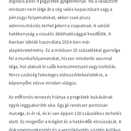
digitális post-it jegyzetek gyűjteménye. Ha a választott
rendszer nem látja át a cég valós kapacitásait vagy a
pénzügyi folyamatokat, akkor csak plusz
adminisztrációs terhet jelent a csapatnak. A valódi
hatékonyság a vizuális átláthatósággal kezdődik. A
Kanban táblák használata 2024-ben már
alapkövetelmény. Ez a módszer 35 százalékkal gyorsítja
fel a munkafolyamatokat, hiszen mindenki azonnal
látja, hol alakult ki szűk keresztmetszet vagy torlódás.
Nincs szükség felesleges státuszértekezletekre, a
képernyőre nézve minden világos.
Az erőforrás-tervezés hiánya a projektek bukásának
egyik leggyakoribb oka. Egy jó rendszer pontosan
mutatja, ki ér rá, és ki van éppen 120 százalékos terhelés
alatt. Ez megelőzi a kiégést és a határidők elcsúszását. A
dokumentumkezelés és a verziókövetés szintén kritikus