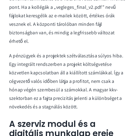
pont. Ha a kollégák a „vegleges_final_v2.pdf” nevű
fájlokat keresgélik az e-mailek között, értékes órák
vesznek el. A központi tárolóban minden fájl
biztonságban van, és mindig a legfrissebb változat
érhető el.
A pénzügyek és a projektek szétválasztása súlyos hiba.
Egy integrált rendszerben a projekt költségvetése
közvetlen kapcsolatban áll a kiállított számlákkal. Így a
cégvezető valós időben látja a profitot, nem csak a
hónap végén szembesül a számokkal. A magyar kkv-
szektorban ez a fajta precizitás jelenti a különbséget a
növekedés és a stagnálás között.
A szerviz modul és a
digitális munkalap ereje