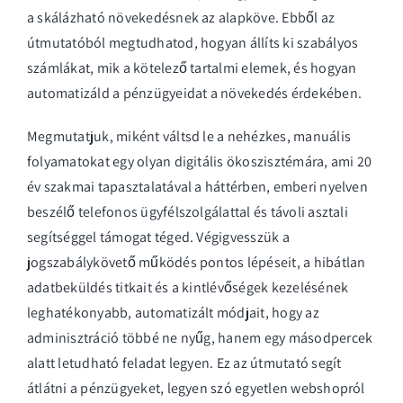
a skálázható növekedésnek az alapköve. Ebből az
útmutatóból megtudhatod, hogyan állíts ki szabályos
számlákat, mik a kötelező tartalmi elemek, és hogyan
automatizáld a pénzügyeidat a növekedés érdekében.
Megmutatjuk, miként váltsd le a nehézkes, manuális
folyamatokat egy olyan digitális ökoszisztémára, ami 20
év szakmai tapasztalatával a háttérben, emberi nyelven
beszélő telefonos ügyfélszolgálattal és távoli asztali
segítséggel támogat téged. Végigvesszük a
jogszabálykövető működés pontos lépéseit, a hibátlan
adatbeküldés titkait és a kintlévőségek kezelésének
leghatékonyabb, automatizált módjait, hogy az
adminisztráció többé ne nyűg, hanem egy másodpercek
alatt letudható feladat legyen. Ez az útmutató segít
átlátni a pénzügyeket, legyen szó egyetlen webshopról