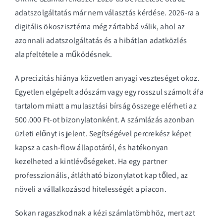
adatszolgáltatás már nem választás kérdése. 2026-ra a
digitális ökoszisztéma még zártabbá válik, ahol az
azonnali adatszolgáltatás és a hibátlan adatközlés
alapfeltétele a működésnek.
A precizitás hiánya közvetlen anyagi veszteséget okoz.
Egyetlen elgépelt adószám vagy egy rosszul számolt áfa
tartalom miatt a mulasztási bírság összege elérheti az
500.000 Ft-ot bizonylatonként. A számlázás azonban
üzleti előnyt is jelent. Segítségével percrekész képet
kapsz a cash-flow állapotáról, és hatékonyan
kezelheted a kintlévőségeket. Ha egy partner
professzionális, átlátható bizonylatot kap tőled, az
növeli a vállalkozásod hitelességét a piacon.
Sokan ragaszkodnak a kézi számlatömbhöz, mert azt