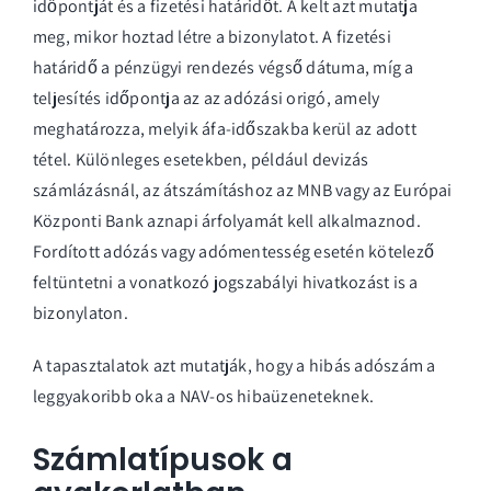
időpontját és a fizetési határidőt. A kelt azt mutatja
meg, mikor hoztad létre a bizonylatot. A fizetési
határidő a pénzügyi rendezés végső dátuma, míg a
teljesítés időpontja az az adózási origó, amely
meghatározza, melyik áfa-időszakba kerül az adott
tétel. Különleges esetekben, például devizás
számlázásnál, az átszámításhoz az MNB vagy az Európai
Központi Bank aznapi árfolyamát kell alkalmaznod.
Fordított adózás vagy adómentesség esetén kötelező
feltüntetni a vonatkozó jogszabályi hivatkozást is a
bizonylaton.
A tapasztalatok azt mutatják, hogy a hibás adószám a
leggyakoribb oka a NAV-os hibaüzeneteknek.
Számlatípusok a