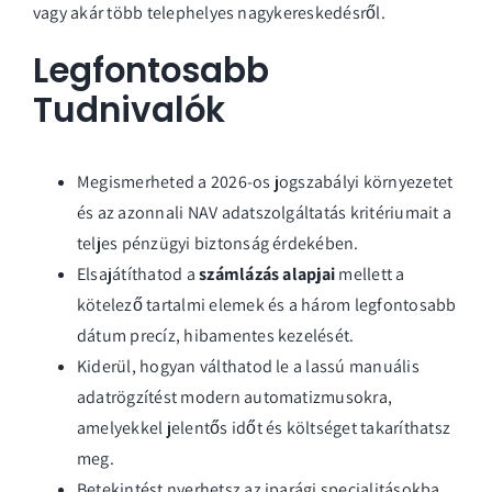
vagy akár több telephelyes nagykereskedésről.
Legfontosabb
Tudnivalók
Megismerheted a 2026-os jogszabályi környezetet
és az azonnali NAV adatszolgáltatás kritériumait a
teljes pénzügyi biztonság érdekében.
Elsajátíthatod a
számlázás alapjai
mellett a
kötelező tartalmi elemek és a három legfontosabb
dátum precíz, hibamentes kezelését.
Kiderül, hogyan válthatod le a lassú manuális
adatrögzítést modern automatizmusokra,
amelyekkel jelentős időt és költséget takaríthatsz
meg.
Betekintést nyerhetsz az iparági specialitásokba,