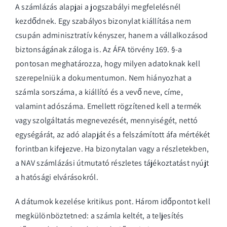
A számlázás alapjai a jogszabályi megfelelésnél
kezdődnek. Egy szabályos bizonylat kiállítása nem
csupán adminisztratív kényszer, hanem a vállalkozásod
biztonságának záloga is. Az ÁFA törvény 169. §-a
pontosan meghatározza, hogy milyen adatoknak kell
szerepelniük a dokumentumon. Nem hiányozhat a
számla sorszáma, a kiállító és a vevő neve, címe,
valamint adószáma. Emellett rögzítened kell a termék
vagy szolgáltatás megnevezését, mennyiségét, nettó
egységárát, az adó alapját és a felszámított áfa mértékét
forintban kifejezve. Ha bizonytalan vagy a részletekben,
a
NAV számlázási útmutató
részletes tájékoztatást nyújt
a hatósági elvárásokról.
A dátumok kezelése kritikus pont. Három időpontot kell
megkülönböztetned: a számla keltét, a teljesítés