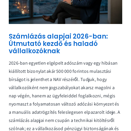
Számlázás alapjai 2026-ban:
Útmutató kezdő és haladó
vállalkozóknak
2026-ban egyetlen elgépelt adószám vagy egy hibásan
kiállított bizonylat akár 500 000 forintos mulasztási
bírságot is jelenthet a NAV részéről. Tudjuk, hogy
vállalkozóként nem jogszabályokat akarsz magolni a
nap végén, hanem az ügyfeleiddel foglalkozni, mégis
nyomaszt a folyamatosan változó adózási környezet és
a manuális adatrögzítés feleslegesen elpazarolt ideje. A
számlázás alapjai nem csupán a technikai kitöltésről
szólnak; ez a vállalkozásod pénzügyi biztonságának és