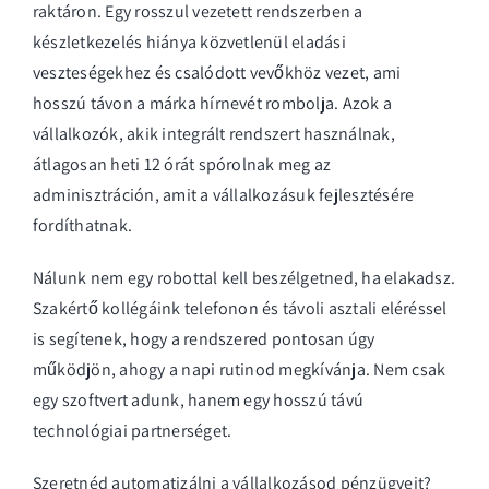
raktáron. Egy rosszul vezetett rendszerben a
készletkezelés
hiánya közvetlenül eladási
veszteségekhez és csalódott vevőkhöz vezet, ami
hosszú távon a márka hírnevét rombolja. Azok a
vállalkozók, akik integrált rendszert használnak,
átlagosan heti 12 órát spórolnak meg az
adminisztráción, amit a vállalkozásuk fejlesztésére
fordíthatnak.
Nálunk nem egy robottal kell beszélgetned, ha elakadsz.
Szakértő kollégáink telefonon és távoli asztali eléréssel
is segítenek, hogy a rendszered pontosan úgy
működjön, ahogy a napi rutinod megkívánja. Nem csak
egy szoftvert adunk, hanem egy hosszú távú
technológiai partnerséget.
Szeretnéd automatizálni a vállalkozásod pénzügyeit?