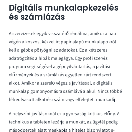
Digitális munkalapkezelés
és számlázás
A szervizesek egyik visszatérő rémálma, amikor a nap
végén a koszos, kézzel írt papír alapú munkalapokról
kell a gépbe pötyögni az adatokat. Ez a kétszeres
adatrögzítés a hibák melegágya. Egy profi
szerviz
program
segítségével a gépnyilvántartás, a javítási
előzmények és a számlázás egyetlen zárt rendszert
alkot. Amikor a szerelő végez a javítással, a digitális
munkalap gombnyomásra számlává alakul. Nincs többé
félreolvasott alkatrészszám vagy elfelejtett munkadíj.
A helyszíni javításoknál ez a gyorsaság kritikus előny. A
technikus a tableten lezárja a munkát, az ügyfél pedig
másodpercek alatt megkapja a hiteles bizonylatot e-