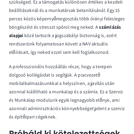
szükséged. Ez a támogatás különösen értékes a kezdeti
beállításoknál és a munkatársak betanításánál. Egy 15
perces közös képernyőmegosztás több órányi felesleges
böngészést és stresszt spórol meg neked. A
számlázás
alapjai
közé tartozik a jogszabályi biztonság is, ezért
rendszerünk folyamatosan követi a NAV aktuális
előírásait, így neked ezzel sem kell foglalkoznod.
A professzionális hozzáállás része, hogy a terepen
dolgozó kollégáidat is segítjük. A piacvezető
mobilalkalmazásunkkal a helyszínen, a javítás után
azonnal kiállítható a munkalap és a számla. Ez a Szerviz
és Munkalap modulunk egyik legnagyobb előnye, ami
azonnali adminisztrációs könnyebbséget jelent a szerviz
és építőipari cégeknek.
Próbáld ki kötelezettségek