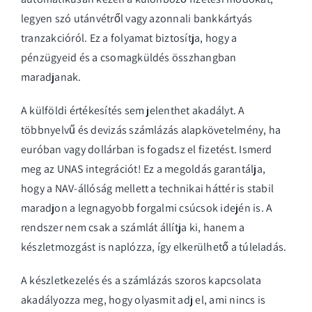
legyen szó utánvétről vagy azonnali bankkártyás
tranzakcióról. Ez a folyamat biztosítja, hogy a
pénzügyeid és a csomagküldés összhangban
maradjanak.
A külföldi értékesítés sem jelenthet akadályt. A
többnyelvű és devizás számlázás alapkövetelmény, ha
euróban vagy dollárban is fogadsz el fizetést.
Ismerd
meg az UNAS integrációt!
Ez a megoldás garantálja,
hogy a NAV-állóság mellett a technikai háttér is stabil
maradjon a legnagyobb forgalmi csúcsok idején is. A
rendszer nem csak a számlát állítja ki, hanem a
készletmozgást is naplózza, így elkerülhető a túleladás.
A készletkezelés és a számlázás szoros kapcsolata
akadályozza meg, hogy olyasmit adj el, ami nincs is