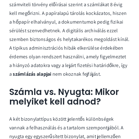
számviteli törvény előírásai szerint a számlákat 8 évig
kell megőrizni. A papíralapú tárolás kockázatos, hiszen
a hőpapír elhalványul, a dokumentumok pedig fizikai
sérülést szenvedhetnek. A digitális archiválás ezzel
szemben biztonságos és helytakarékos megoldást kínál.
A tipikus adminisztrációs hibák elkerülése érdekében
érdemes olyan rendszert használni, amely figyelmeztet
a hiányzó adatokra vagy a lejárt fizetési határidőkre, így
a
számlázás alapjai
nem okoznak fejfájást.
Számla vs. Nyugta: Mikor
melyiket kell adnod?
A két bizonylattípus között jelentős különbségek
vannak a felhasználás és a tartalom szempontjából. A
nyugta egy egyszerűsített bizonylat, amit jellemzően