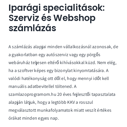
Iparági specialitások:
Szerviz és Webshop
számlázás
A számlázás alapjai minden vállalkozásnál azonosak, de
a gyakorlatban egy autószerviz vagy egy pörgős
webáruház teljesen eltérő kihívásokkal küzd. Nem elég,
ha a szoftver képes egy bizonylat kinyomtatására. A
valódi hatékonyság ott dől el, hogy mennyi időt kell
manuális adatbevitellel töltened. A
szamlazoprogramom.hu 20 éves fejlesztői tapasztalata
alapján látjuk, hogy a legtöbb KKV a rosszul
megválasztott munkafolyamatok miatt veszít értékes
órákat minden egyes nap.