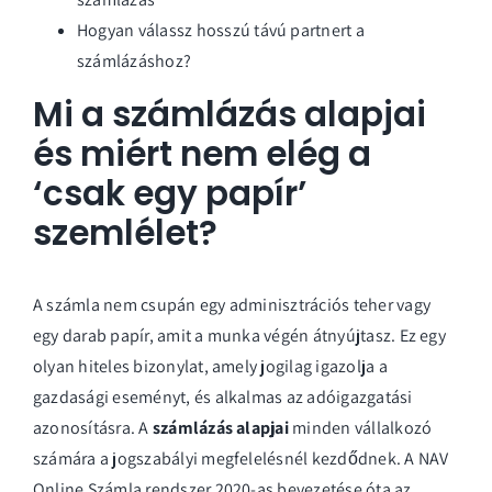
Hogyan válassz hosszú távú partnert a
számlázáshoz?
Mi a számlázás alapjai
és miért nem elég a
‘csak egy papír’
szemlélet?
A számla nem csupán egy adminisztrációs teher vagy
egy darab papír, amit a munka végén átnyújtasz. Ez egy
olyan hiteles bizonylat, amely jogilag igazolja a
gazdasági eseményt, és alkalmas az adóigazgatási
azonosításra. A
számlázás alapjai
minden vállalkozó
számára a jogszabályi megfelelésnél kezdődnek. A NAV
Online Számla rendszer 2020-as bevezetése óta az