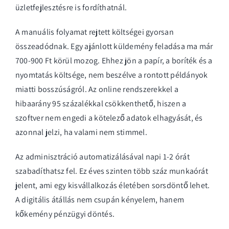
üzletfejlesztésre is fordíthatnál.
A manuális folyamat rejtett költségei gyorsan
összeadódnak. Egy ajánlott küldemény feladása ma már
700-900 Ft körül mozog. Ehhez jön a papír, a boríték és a
nyomtatás költsége, nem beszélve a rontott példányok
miatti bosszúságról. Az online rendszerekkel a
hibaarány 95 százalékkal csökkenthető, hiszen a
szoftver nem engedi a kötelező adatok elhagyását, és
azonnal jelzi, ha valami nem stimmel.
Az adminisztráció automatizálásával napi 1-2 órát
szabadíthatsz fel. Ez éves szinten több száz munkaórát
jelent, ami egy kisvállalkozás életében sorsdöntő lehet.
A digitális átállás nem csupán kényelem, hanem
kőkemény pénzügyi döntés.