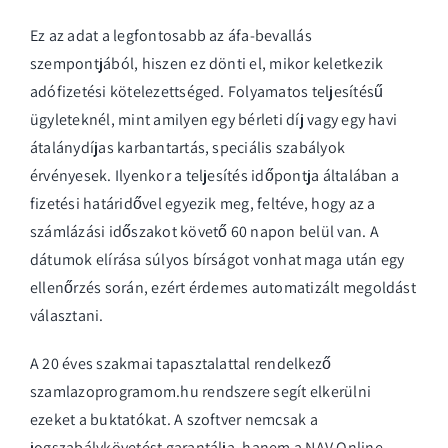
Ez az adat a legfontosabb az áfa-bevallás
szempontjából, hiszen ez dönti el, mikor keletkezik
adófizetési kötelezettséged. Folyamatos teljesítésű
ügyleteknél, mint amilyen egy bérleti díj vagy egy havi
átalánydíjas karbantartás, speciális szabályok
érvényesek. Ilyenkor a teljesítés időpontja általában a
fizetési határidővel egyezik meg, feltéve, hogy az a
számlázási időszakot követő 60 napon belül van. A
dátumok elírása súlyos bírságot vonhat maga után egy
ellenőrzés során, ezért érdemes automatizált megoldást
választani.
A 20 éves szakmai tapasztalattal rendelkező
szamlazoprogramom.hu
rendszere segít elkerülni
ezeket a buktatókat. A szoftver nemcsak a
jogszabálykövetést garantálja, hanem a NAV Online