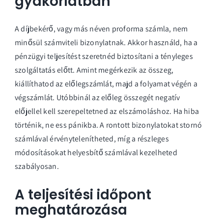
gyakorlatban
A díjbekérő, vagy más néven proforma számla, nem
minősül számviteli bizonylatnak. Akkor használd, ha a
pénzügyi teljesítést szeretnéd biztosítani a tényleges
szolgáltatás előtt. Amint megérkezik az összeg,
kiállíthatod az előlegszámlát, majd a folyamat végén a
végszámlát. Utóbbinál az előleg összegét negatív
előjellel kell szerepeltetned az elszámoláshoz. Ha hiba
történik, ne ess pánikba. A rontott bizonylatokat stornó
számlával érvénytelenítheted, míg a részleges
módosításokat helyesbítő számlával kezelheted
szabályosan.
A teljesítési időpont
meghatározása