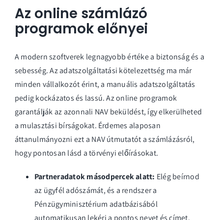
Az online számlázó
programok előnyei
A modern szoftverek legnagyobb értéke a biztonság és a
sebesség. Az adatszolgáltatási kötelezettség ma már
minden vállalkozót érint, a manuális adatszolgáltatás
pedig kockázatos és lassú. Az online programok
garantálják az azonnali NAV beküldést, így elkerülheted
a mulasztási bírságokat. Érdemes alaposan
áttanulmányozni ezt a
NAV útmutatót a számlázásról
,
hogy pontosan lásd a törvényi előírásokat.
Partneradatok másodpercek alatt:
Elég beírnod
az ügyfél adószámát, és a rendszer a
Pénzügyminisztérium adatbázisából
automatikusan lekéri a pontos nevet és címet.