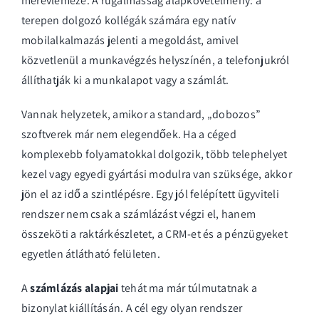
merevlemeze. A rugalmasság alapkövetelmény: a
terepen dolgozó kollégák számára egy natív
mobilalkalmazás
jelenti a megoldást, amivel
közvetlenül a munkavégzés helyszínén, a telefonjukról
állíthatják ki a munkalapot vagy a számlát.
Vannak helyzetek, amikor a standard, „dobozos”
szoftverek már nem elegendőek. Ha a céged
komplexebb folyamatokkal dolgozik, több telephelyet
kezel vagy egyedi gyártási modulra van szüksége, akkor
jön el az idő a szintlépésre. Egy jól felépített
ügyviteli
rendszer
nem csak a számlázást végzi el, hanem
összeköti a raktárkészletet, a CRM-et és a pénzügyeket
egyetlen átlátható felületen.
A
számlázás alapjai
tehát ma már túlmutatnak a
bizonylat kiállításán. A cél egy olyan rendszer