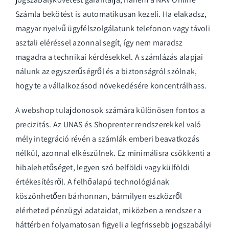
Számla bekötést is automatikusan kezeli. Ha elakadsz,
magyar nyelvű ügyfélszolgálatunk telefonon vagy távoli
asztali eléréssel azonnal segít, így nem maradsz
magadra a technikai kérdésekkel. A számlázás alapjai
nálunk az egyszerűségről és a biztonságról szólnak,
hogy te a vállalkozásod növekedésére koncentrálhass.
A webshop tulajdonosok számára különösen fontos a
precizitás. Az UNAS és Shoprenter rendszerekkel való
mély integráció révén a számlák emberi beavatkozás
nélkül, azonnal elkészülnek. Ez minimálisra csökkenti a
hibalehetőséget, legyen szó belföldi vagy külföldi
értékesítésről. A felhőalapú technológiának
köszönhetően bárhonnan, bármilyen eszközről
elérheted pénzügyi adataidat, miközben a rendszer a
háttérben folyamatosan figyeli a legfrissebb jogszabályi