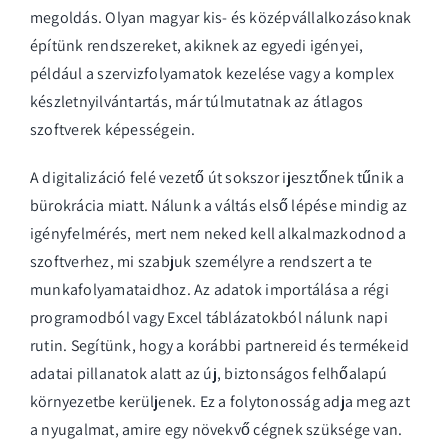
megoldás. Olyan magyar kis- és középvállalkozásoknak
építünk rendszereket, akiknek az egyedi igényei,
például a szervizfolyamatok kezelése vagy a komplex
készletnyilvántartás, már túlmutatnak az átlagos
szoftverek képességein.
A digitalizáció felé vezető út sokszor ijesztőnek tűnik a
bürokrácia miatt. Nálunk a váltás első lépése mindig az
igényfelmérés, mert nem neked kell alkalmazkodnod a
szoftverhez, mi szabjuk személyre a rendszert a te
munkafolyamataidhoz. Az adatok importálása a régi
programodból vagy Excel táblázatokból nálunk napi
rutin. Segítünk, hogy a korábbi partnereid és termékeid
adatai pillanatok alatt az új, biztonságos felhőalapú
környezetbe kerüljenek. Ez a folytonosság adja meg azt
a nyugalmat, amire egy növekvő cégnek szüksége van.