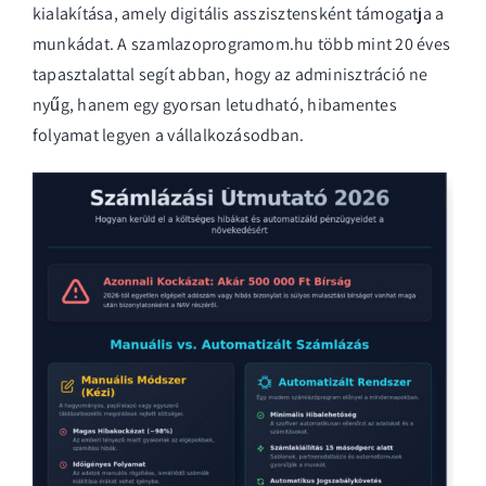
kialakítása, amely digitális asszisztensként támogatja a
munkádat. A szamlazoprogramom.hu több mint 20 éves
tapasztalattal segít abban, hogy az adminisztráció ne
nyűg, hanem egy gyorsan letudható, hibamentes
folyamat legyen a vállalkozásodban.