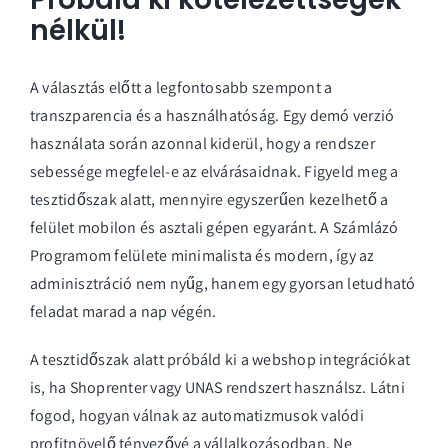
nélkül!
A választás előtt a legfontosabb szempont a
transzparencia és a használhatóság. Egy demó verzió
használata során azonnal kiderül, hogy a rendszer
sebessége megfelel-e az elvárásaidnak. Figyeld meg a
tesztidőszak alatt, mennyire egyszerűen kezelhető a
felület mobilon és asztali gépen egyaránt. A Számlázó
Programom felülete minimalista és modern, így az
adminisztráció nem nyűg, hanem egy gyorsan letudható
feladat marad a nap végén.
A tesztidőszak alatt próbáld ki a webshop integrációkat
is, ha Shoprenter vagy UNAS rendszert használsz. Látni
fogod, hogyan válnak az automatizmusok valódi
profitnövelő tényezővé a vállalkozásodban. Ne