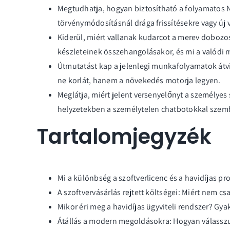
Megtudhatja, hogyan biztosítható a folyamatos
törvénymódosításnál drága frissítésekre vagy új v
Kiderül, miért vallanak kudarcot a merev dobozos
készleteinek összehangolásakor, és mi a valódi 
Útmutatást kap a jelenlegi munkafolyamatok átvil
ne korlát, hanem a növekedés motorja legyen.
Meglátja, miért jelent versenyelőnyt a személyes
helyzetekben a személytelen chatbotokkal szem
Tartalomjegyzék
Mi a különbség a szoftverlicenc és a havidíjas p
A szoftvervásárlás rejtett költségei: Miért nem cs
Mikor éri meg a havidíjas ügyviteli rendszer? Gya
Átállás a modern megoldásokra: Hogyan válasszu