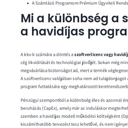
A Számlázó Programom Prémium Ügyviteli Rends
Mi a különbség a s
a havidíjas progr
A kkv-k számára a döntés a
szoftverlicenc vagy havid
cég likviditását és technológiai jövőjét. Sokan még mi
megvásárlása biztonságot ad, mert a termék véglegesen 
A
szoftverlicenc
valójában soha nem ad tulajdonjogot a
program futtatására egy meghatározott keretrendszer
Pénzügyi szempontból a különbség éles és azonnal ére
beruházás (CapEx), amely már az induláskor megterhel
szemben a havidíjas modell működési költségként (OpE
kiszámíthatóbb tervezést tesz lehetővé, és nem igény