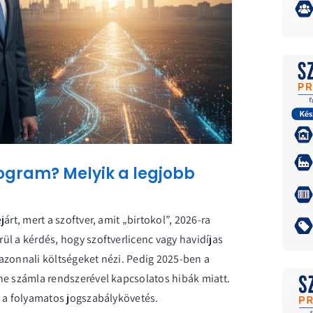
rogram? Melyik a legjobb
rt, mert a szoftver, amit „birtokol”, 2026-ra
l a kérdés, hogy szoftverlicenc vagy havidíjas
azonnali költségeket nézi. Pedig 2025-ben a
ne számla rendszerével kapcsolatos hibák miatt.
s a folyamatos jogszabálykövetés.