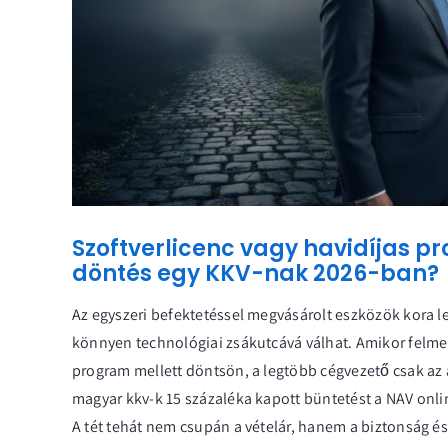
Szoftverlicenc vagy havidíjas p
döntés egy KKV-nak 2026-ban?
Az egyszeri befektetéssel megvásárolt eszközök kora lejá
könnyen technológiai zsákutcává válhat. Amikor felmerü
program mellett döntsön, a legtöbb cégvezető csak az 
magyar kkv-k 15 százaléka kapott büntetést a NAV onli
A tét tehát nem csupán a vételár, hanem a biztonság é