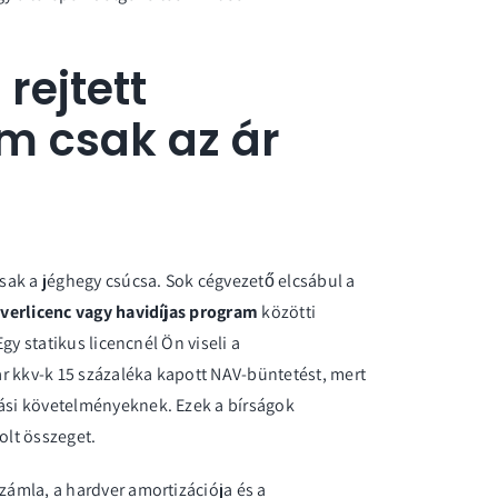
rejtett
em csak az ár
csak a jéghegy csúcsa. Sok cégvezető elcsábul a
tverlicenc vagy havidíjas program
közötti
Egy statikus licencnél Ön viseli a
r kkv-k 15 százaléka kapott NAV-büntetést, mert
tási követelményeknek. Ezek a bírságok
olt összeget.
számla, a hardver amortizációja és a