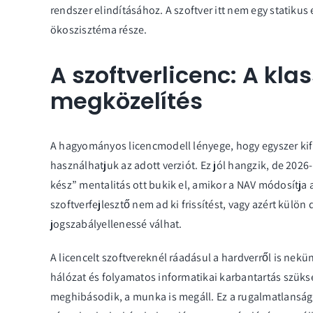
rendszer elindításához. A szoftver itt nem egy statiku
ökoszisztéma része.
A szoftverlicenc: A kla
megközelítés
A hagyományos licencmodell lényege, hogy egyszer kifiz
használhatjuk az adott verziót. Ez jól hangzik, de 202
kész” mentalitás ott bukik el, amikor a NAV módosítja 
szoftverfejlesztő nem ad ki frissítést, vagy azért külön 
jogszabályellenessé válhat.
A licencelt szoftvereknél ráadásul a hardverről is nekü
hálózat és folyamatos informatikai karbantartás szüks
meghibásodik, a munka is megáll. Ez a rugalmatlansá