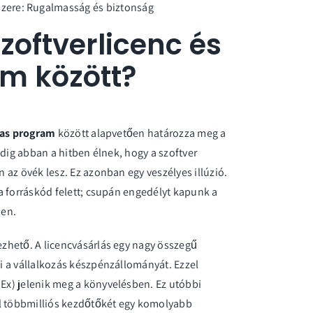
zere: Rugalmasság és biztonság
zoftverlicenc és
am között?
íjas program
között alapvetően határozza meg a
ndig abban a hitben élnek, hogy a szoftver
az övék lesz. Ez azonban egy veszélyes illúzió.
 forráskód felett; csupán engedélyt kapunk a
ben.
zhető. A licencvásárlás egy nagy összegű
i a vállalkozás készpénzállományát. Ezzel
x) jelenik meg a könyvelésben. Ez utóbbi
el többmilliós kezdőtőkét egy komolyabb