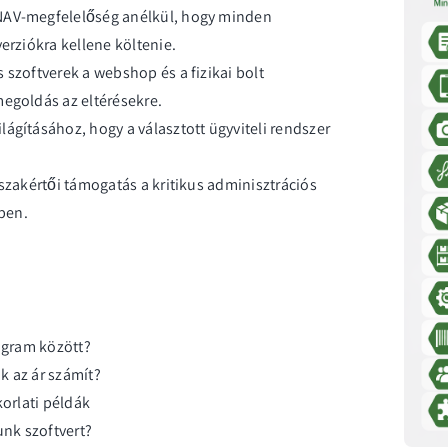
 NAV-megfelelőség anélkül, hogy minden
erziókra kellene költenie.
 szoftverek a webshop és a fizikai bolt
megoldás az eltérésekre.
ágításához, hogy a választott ügyviteli rendszer
 szakértői támogatás a kritikus adminisztrációs
ben.
rogram között?
ak az ár számít?
korlati példák
nk szoftvert?