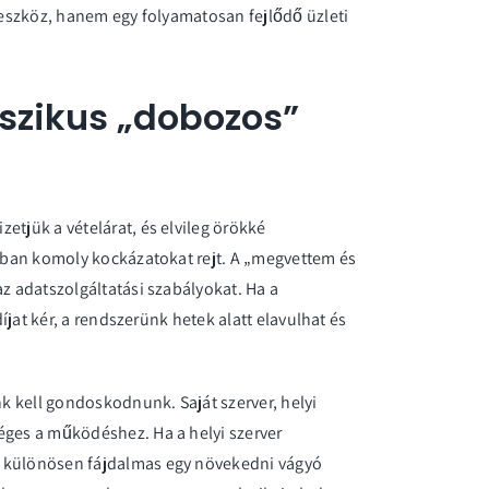
s eszköz, hanem egy folyamatosan fejlődő üzleti
sszikus „dobozos”
etjük a vételárat, és elvileg örökké
6-ban komoly kockázatokat rejt. A „megvettem és
az adatszolgáltatási szabályokat. Ha a
díjat kér, a rendszerünk hetek alatt elavulhat és
nk kell gondoskodnunk. Saját szerver, helyi
éges a működéshez. Ha a helyi szerver
g különösen fájdalmas egy növekedni vágyó