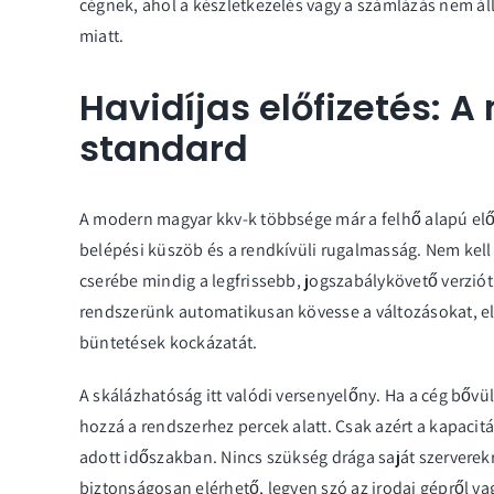
cégnek, ahol a
készletkezelés
vagy a számlázás nem ál
miatt.
Havidíjas előfizetés: A
standard
A modern magyar kkv-k többsége már a felhő alapú előf
belépési küszöb és a rendkívüli rugalmasság. Nem kell s
cserébe mindig a legfrissebb, jogszabálykövető verziót
rendszerünk automatikusan kövesse a változásokat, el
büntetések kockázatát.
A skálázhatóság itt valódi versenyelőny. Ha a cég bővü
hozzá a rendszerhez percek alatt. Csak azért a kapacit
adott időszakban. Nincs szükség drága saját szerverek
biztonságosan elérhető, legyen szó az irodai gépről v