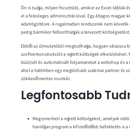
Ön is tudja, milyen frusztráló, amikor az Excel-táblák
el a felesleges adminisztrációval. Egy átlagos magyar k
adatrögzítésre. A rugalmatlan rendszerek nem követik a 
pedig bármikor felboríthatják a tervezett költségvetést
Ebből az útmutatóból megtudhatja, hogyan válassza k
szoftverkonstrukciót a rejtett költségek elkerülésével
büdzsét és automatizált folyamatokat a webshop és a r
ahol a háttérben egy megbízható szakmai partner és s
zökkenőmentes munkát.
Legfontosabb Tud
Megismerheti a rejtett költségeket, amelyek eldö
havidíjas program a kifizetődőbb befektetés-e a