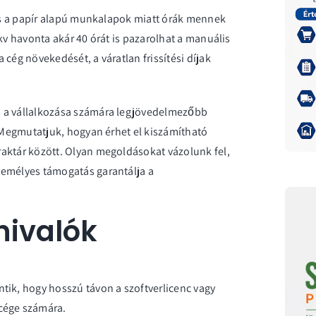
 és a papír alapú munkalapok miatt órák mennek
kv havonta akár 40 órát is pazarolhat a manuális
cég növekedését, a váratlan frissítési díjak
.
i a vállalkozása számára legjövedelmezőbb
. Megmutatjuk, hogyan érhet el kiszámítható
aktár között. Olyan megoldásokat vázolunk fel,
zemélyes támogatás garantálja a
nivalók
ntik, hogy hosszú távon a szoftverlicenc vagy
 cége számára.