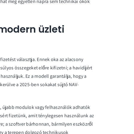
lhat meg egyetlen napra sem technikai okok
 modern üzleti
izetést választja. Ennek oka az alacsony
úlyos összegeket előre kifizetni; a havidíjért
 használjuk. Ez a modell garantálja, hogy a
kerülve a 2025-ben sokakat sújtó NAV-
l, újabb
modulok
vagy felhasználók adhatók
ásért fizetünk, amit ténylegesen használunk az
re; a szoftver bárhonnan, bármilyen eszközről
agy a terepen dolgozó technikusok