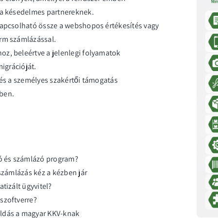
 a késedelmes partnereknek.
kapcsolható össze a webshopos értékesítés vagy
orm számlázással.
z, beleértve a jelenlegi folyamatok
migrációját.
 és a személyes szakértői támogatás
ben.
tó és számlázó program?
 számlázás kéz a kézben jár
tizált ügyvitel?
szoftverre?
oldás a magyar KKV-knak