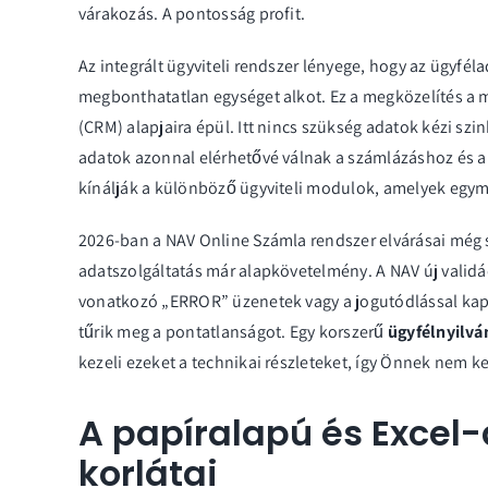
várakozás. A pontosság profit.
Az integrált ügyviteli rendszer lényege, hogy az ügyfél
megbonthatatlan egységet alkot. Ez a megközelítés a
(CRM)
alapjaira épül. Itt nincs szükség adatok kézi szin
adatok azonnal elérhetővé válnak a számlázáshoz és a 
kínálják a különböző
ügyviteli modulok
, amelyek egym
2026-ban a NAV Online Számla rendszer elvárásai még s
adatszolgáltatás már alapkövetelmény. A NAV új validác
vonatkozó „ERROR” üzenetek vagy a jogutódlással kapc
tűrik meg a pontatlanságot. Egy korszerű
ügyfélnyilvá
kezeli ezeket a technikai részleteket, így Önnek nem ke
A papíralapú és Excel-
korlátai