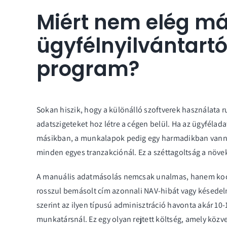
Miért nem elég má
ügyfélnyilvántart
program?
Sokan hiszik, hogy a különálló szoftverek használata 
adatszigeteket hoz létre a cégen belül. Ha az ügyfélad
másikban, a munkalapok pedig egy harmadikban vannak,
minden egyes tranzakciónál. Ez a széttagoltság a növ
A manuális adatmásolás nemcsak unalmas, hanem kock
rosszul bemásolt cím azonnali NAV-hibát vagy késedelm
szerint az ilyen típusú adminisztráció havonta akár 10
munkatársnál. Ez egy olyan rejtett költség, amely közve