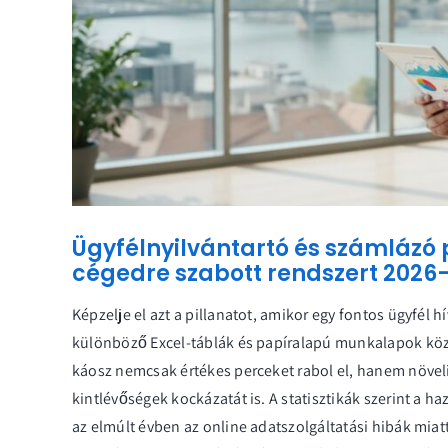
Ügyfélnyilvántartó és számlázó 
cégedre szabott rendszert 2026
Képzelje el azt a pillanatot, amikor egy fontos ügyfél h
különböző Excel-táblák és papíralapú munkalapok közö
káosz nemcsak értékes perceket rabol el, hanem növeli 
kintlévőségek kockázatát is. A statisztikák szerint a 
az elmúlt évben az online adatszolgáltatási hibák miatt.