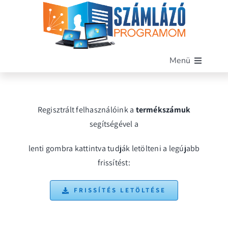
Kihagyás
Menü
Főoldal
Szoftverünk
Regisztrált felhasználóink a
termékszámuk
Funkciók
segítségével a
Miért mi?
lenti gombra kattintva tudják letölteni a legújabb
Árak
frissítést:
Blog
Kapcsolat
FRISSÍTÉS LETÖLTÉSE
Demó letöltése