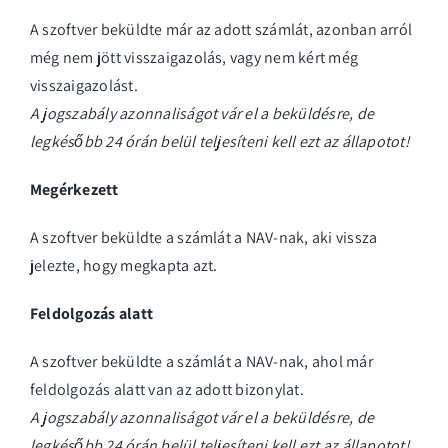
A szoftver beküldte már az adott számlát, azonban arról
még nem jött visszaigazolás, vagy nem kért még
visszaigazolást.
A jogszabály azonnaliságot vár el a beküldésre, de
legkésőbb 24 órán belül teljesíteni kell ezt az állapotot!
Megérkezett
A szoftver beküldte a számlát a NAV-nak, aki vissza
jelezte, hogy megkapta azt.
Feldolgozás alatt
A szoftver beküldte a számlát a NAV-nak, ahol már
feldolgozás alatt van az adott bizonylat.
A jogszabály azonnaliságot vár el a beküldésre, de
legkésőbb 24 órán belül teljesíteni kell ezt az állapotot!