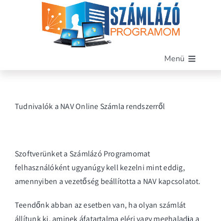
Kihagyás
Menü
Főoldal
Szoftverünk
Tudnivalók a NAV Online Számla rendszerről
Funkciók
Miért mi?
Árak
Szoftverünket a Számlázó Programomat
Blog
felhasználóként ugyanúgy kell kezelni mint eddig,
amennyiben a vezetőség beállította a NAV kapcsolatot.
Kapcsolat
Demó letöltése
Teendőnk abban az esetben van, ha olyan számlát
állítunk ki, aminek áfatartalma eléri vagy meghaladja a