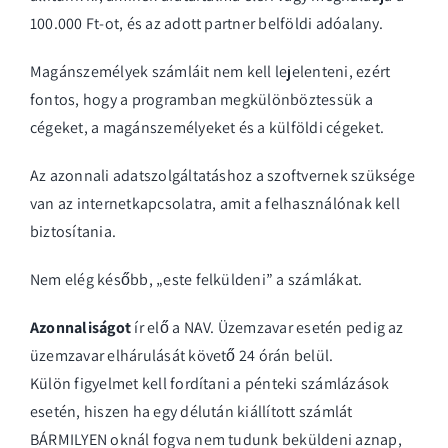
100.000 Ft-ot, és az adott partner belföldi adóalany.
Magánszemélyek számláit nem kell lejelenteni, ezért
fontos, hogy a programban megkülönböztessük a
cégeket, a magánszemélyeket és a külföldi cégeket.
Az azonnali adatszolgáltatáshoz a szoftvernek szüksége
van az internetkapcsolatra, amit a felhasználónak kell
biztosítania.
Nem elég később, „este felküldeni” a számlákat.
Azonnaliságot
ír elő a NAV. Üzemzavar esetén pedig az
üzemzavar elhárulását követő 24 órán belül.
Külön figyelmet kell fordítani a pénteki számlázások
esetén, hiszen ha egy délután kiállított számlát
BÁRMILYEN oknál fogva nem tudunk beküldeni aznap,