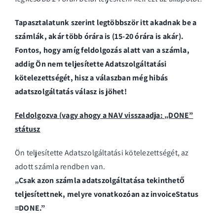
Tapasztalatunk szerint legtöbbször itt akadnak be a
számlák, akár több órára is (15-20 órára is akár).
Fontos, hogy amíg feldolgozás alatt van a számla,
addig Ön nem teljesítette Adatszolgáltatási
kötelezettségét, hisz a válaszban még hibás
adatszolgáltatás válasz is jöhet!
Feldolgozva (vagy ahogy a NAV visszaadja: „DONE”
státusz
Ön teljesítette Adatszolgáltatási kötelezettségét, az
adott számla rendben van.
„Csak azon számla adatszolgáltatása tekinthető
teljesítettnek, melyre vonatkozóan az invoiceStatus
=DONE.”