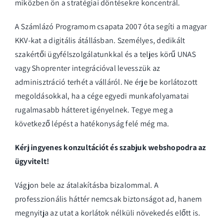
miközben ön a stratégiai döntésekre koncentrál.
A Számlázó Programom csapata 2007 óta segíti a magyar
KKV-kat a digitális átállásban. Személyes, dedikált
szakértői ügyfélszolgálatunkkal és a teljes körű UNAS
vagy Shoprenter integrációval levesszük az
adminisztráció terhét a válláról. Ne érje be korlátozott
megoldásokkal, ha a cége egyedi munkafolyamatai
rugalmasabb hátteret igényelnek. Tegye meg a
következő lépést a hatékonyság felé még ma.
Kérj ingyenes konzultációt és szabjuk webshopodra az
ügyvitelt!
Vágjon bele az átalakításba bizalommal. A
professzionális háttér nemcsak biztonságot ad, hanem
megnyitja az utat a korlátok nélküli növekedés előtt is.