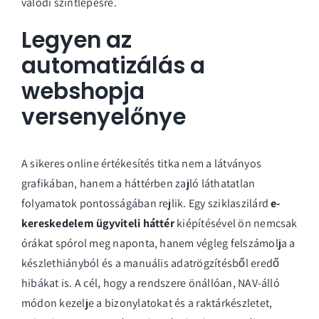
valódi szintlépésre.
Legyen az
automatizálás a
webshopja
versenyelőnye
A sikeres online értékesítés titka nem a látványos
grafikában, hanem a háttérben zajló láthatatlan
folyamatok pontosságában rejlik. Egy sziklaszilárd
e-
kereskedelem ügyviteli háttér
kiépítésével ön nemcsak
órákat spórol meg naponta, hanem végleg felszámolja a
készlethiányból és a manuális adatrögzítésből eredő
hibákat is. A cél, hogy a rendszere önállóan, NAV-álló
módon kezelje a bizonylatokat és a raktárkészletet,