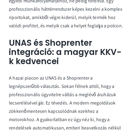
egyedi munkafolyamataihoz, ne pedig fordítva. Egy
professzionális háttérrendszer képes kezelni a komplex
riportokat, amikből végre kiderül, melyik termék hoz
valódi profitot, és melyik csak a helyet foglalja a polcon.
UNAS és Shoprenter
integráció: a magyar KKV-
k kedvencei
A hazai piacon az UNAS és a Shoprenter a
legnépszerűbb választás. Sokan félnek attól, hogy a
professzionális ügyvitelre váltás a meglévő áruházuk
lecserélésével jár. Ez tévedés. A modern megoldások
zökkenőmentesen kapcsolódnak ezekhez a
motorokhoz. A gyakorlatban ez úgy néz ki, hogy a
rendelések automatikusan, emberi beavatkozás nélkül