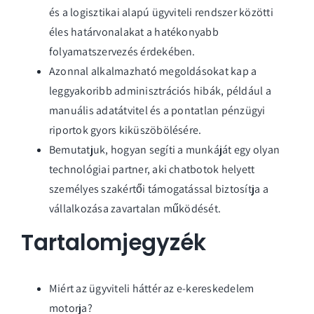
és a logisztikai alapú ügyviteli rendszer közötti
éles határvonalakat a hatékonyabb
folyamatszervezés érdekében.
Azonnal alkalmazható megoldásokat kap a
leggyakoribb adminisztrációs hibák, például a
manuális adatátvitel és a pontatlan pénzügyi
riportok gyors kiküszöbölésére.
Bemutatjuk, hogyan segíti a munkáját egy olyan
technológiai partner, aki chatbotok helyett
személyes szakértői támogatással biztosítja a
vállalkozása zavartalan működését.
Tartalomjegyzék
Miért az ügyviteli háttér az e-kereskedelem
motorja?