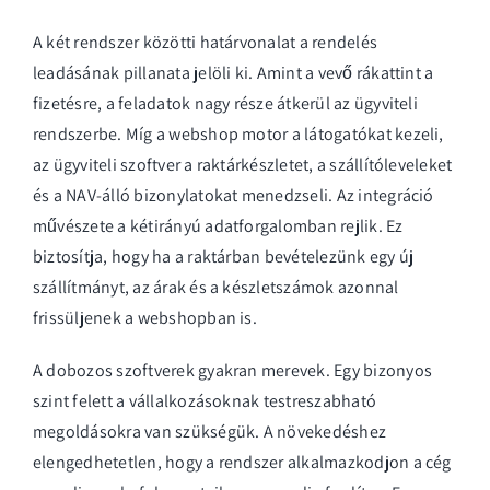
A két rendszer közötti határvonalat a rendelés
leadásának pillanata jelöli ki. Amint a vevő rákattint a
fizetésre, a feladatok nagy része átkerül az ügyviteli
rendszerbe. Míg a webshop motor a látogatókat kezeli,
az ügyviteli szoftver a raktárkészletet, a szállítóleveleket
és a NAV-álló bizonylatokat menedzseli. Az integráció
művészete a kétirányú adatforgalomban rejlik. Ez
biztosítja, hogy ha a raktárban bevételezünk egy új
szállítmányt, az árak és a készletszámok azonnal
frissüljenek a webshopban is.
A dobozos szoftverek gyakran merevek. Egy bizonyos
szint felett a vállalkozásoknak testreszabható
megoldásokra van szükségük. A növekedéshez
elengedhetetlen, hogy a rendszer alkalmazkodjon a cég