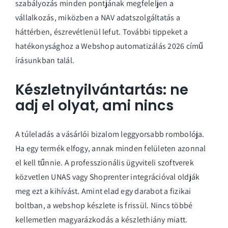
szabályozás
minden pontjának megfeleljen a
vállalkozás, miközben a NAV adatszolgáltatás a
háttérben, észrevétlenül lefut. További tippeket a
hatékonysághoz a
Webshop automatizálás 2026
című
írásunkban talál.
Készletnyilvántartás: ne
adj el olyat, ami nincs
A túleladás a vásárlói bizalom leggyorsabb rombolója.
Ha egy termék elfogy, annak minden felületen azonnal
el kell tűnnie. A professzionális ügyviteli szoftverek
közvetlen UNAS vagy Shoprenter integrációval oldják
meg ezt a kihívást. Amint elad egy darabot a fizikai
boltban, a webshop készlete is frissül. Nincs többé
kellemetlen magyarázkodás a készlethiány miatt.