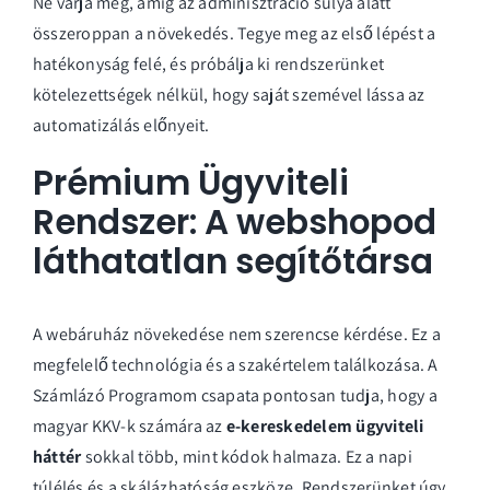
Ne várja meg, amíg az adminisztráció súlya alatt
összeroppan a növekedés. Tegye meg az első lépést a
hatékonyság felé, és
próbálja ki rendszerünket
kötelezettségek nélkül
, hogy saját szemével lássa az
automatizálás előnyeit.
Prémium Ügyviteli
Rendszer: A webshopod
láthatatlan segítőtársa
A webáruház növekedése nem szerencse kérdése. Ez a
megfelelő technológia és a szakértelem találkozása. A
Számlázó Programom csapata pontosan tudja, hogy a
magyar KKV-k számára az
e-kereskedelem ügyviteli
háttér
sokkal több, mint kódok halmaza. Ez a napi
túlélés és a skálázhatóság eszköze. Rendszerünket úgy