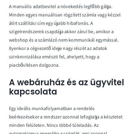
A manuális adatbevitel a növekedés legfőbb gátja.
Minden egyes manuálisan rögzített számla vagy kézzel
átírt szállítási cím egy újabb hibaforrás. A
szigetrendszerek csapdája akkor zárul be, amikor a
webshop és a számlázó nem kommunikál egymással.
Ilyenkor a cégvezető ideje nagy részét az adatok
szinkronizálása emészti fel, ahelyett, hogy a
piacbővítésen dolgozna.
A webáruház és az ügyvitel
kapcsolata
Egy ideális munkafolyamatban a rendelés
beérkezésekor a rendszer azonnal lefoglalja a készletet
minden felületen. Nincs többé túleladás. Az
automatizmus generálja a számlát, ami azonnal