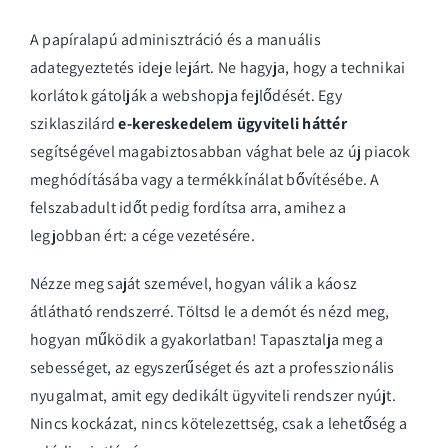
A papíralapú adminisztráció és a manuális
adategyeztetés ideje lejárt. Ne hagyja, hogy a technikai
korlátok gátolják a webshopja fejlődését. Egy
sziklaszilárd
e-kereskedelem ügyviteli háttér
segítségével magabiztosabban vághat bele az új piacok
meghódításába vagy a termékkínálat bővítésébe. A
felszabadult időt pedig fordítsa arra, amihez a
legjobban ért: a cége vezetésére.
Nézze meg saját szemével, hogyan válik a káosz
átlátható rendszerré.
Töltsd le a demót és nézd meg,
hogyan működik a gyakorlatban!
Tapasztalja meg a
sebességet, az egyszerűséget és azt a professzionális
nyugalmat, amit egy dedikált ügyviteli rendszer nyújt.
Nincs kockázat, nincs kötelezettség, csak a lehetőség a