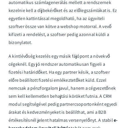
automatikus számlagenerálás mellett a rendszernek
kezelnie kell a díjbekérőket és az előlegszámlákat is. Ez
egyetlen kattintással megoldható, ha az ügyviteli
szoftver össze van kötve a webshop motorral. A vevő
kifizeti a rendelést, a szoftver pedig azonnal küldi a
bizonylatot.
A kintlévőség kezelés egy másik fájópont a növekvő
cégeknél. Egy jó rendszer automatikusan figyeli a
fizetési határidőket. Ha egy partner késik, a szoftver
előre beállított fizetési emlékeztetőket küld. Ezzel
nemcsak a pénzforgalom javul, hanem a cégvezetőnek
sem kell kellemetlen behajtási köröket futnia. A CRM
modul segítségével pedig partnercsoportonként egyedi
árakat és kedvezményeket is beállíthat, ami a B2B
értékesítésnél jelent hatalmas versenyelőnyt. A stabil
e-