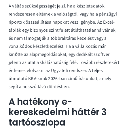
A váltás szükségességét jelzi, ha a készletadatok
rendszeresen eltérnek a valóságtól, vagy ha a pénzügyi
riportok összeállítása napokat vesz igénybe. Az Excel-
táblák egy bizonyos szint felett átláthatatlanná válnak,
és nem támogatják a többraktáras kezelést vagy a
vonalkódos készletkezelést. Ha a vállalkozás már
kinőtte az alapmegoldásokat, egy dedikált szoftver
jelenti az utat a skálázhatóság felé. További részletekért
érdemes elolvasni az
Ügyviteli rendszer: A teljes
útmutató KKV-knak 2026-ban
című írásunkat, amely
segít a hosszú távú döntésben.
A hatékony e-
kereskedelmi háttér 3
tartóoszlopa