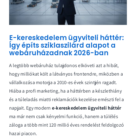
E-kereskedelem ügyviteli háttér:
Így építs sziklaszilárd alapot a
webáruházadnak 2026-ban
A legtöbb webáruház tulajdonos elköveti azt a hibát,
hogy milliókat költ a látványos frontendre, miközben a
vállalkozása motorja a 2010-es évek szintjén ragadt.
Hiába a profi marketing, ha a háttérben a készlethiány
és a túleladás miatti reklamációk kezelése emészti fel a
napjait. Egy modern
e-kereskedelem ügyviteli háttér
ma már nem csak kényelmi funkció, hanem a túlélés
záloga a több mint 120 millió éves rendelést feldolgozó
hazai piacon.