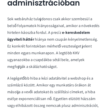
adminisztrációban
Sok webáruház tulajdonos csak akkor szembesül a
belső folyamatok hiányosságaival, amikor a növekedés
hirtelen káoszba fordul. A precíz
e-kereskedelem
ügyviteli háttér
hiánya nem csupán kényelmetlenség.
Ez konkrét forintokban mérhető veszteséget jelent
minden egyes munkanapon. A legtöbb KKV
ugyanazokba a csapdákba sétál bele, amelyek
megfojtják a skálázhatóságot.
A legégetőbb hiba a kézi adatátvitel a webshop és a
számlázó között. Amikor egy munkatárs órákon át
másolja a vevői adatokat és szállítási címeket, a hiba
esélye exponenciálisan nő. Egyetlen elütött házszám
vagy elhibázott összeg nemcsak plusz adminisztrációt,