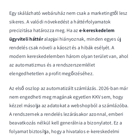
Egy skálázható webáruház nem csak a marketingtől lesz
sikeres. A valódi növekedést a háttérfolyamatok
precizitása határozza meg. Ha az
e-kereskedelem
ügyviteli háttér
alapjai hiányoznak, minden egyes új
rendelés csak növeli a káoszt és a hibák esélyét. A
modern kereskedelemben három olyan terület van, ahol
az automatizmus és a rendszerszemlélet
elengedhetetlen a profit megőrzéséhez.
Az első oszlop az automatizált számlázás. 2026-ban már
nem engedheti meg magának egyetlen KKV sem, hogy
kézzel másolja az adatokat a webshopból a számlázóba.
A rendszernek a rendelés lezárásakor azonnal, emberi
beavatkozás nélkül kell generálnia a bizonylatot. Ez a
folyamat biztosítja, hogy a
hivatalos e-kereskedelmi