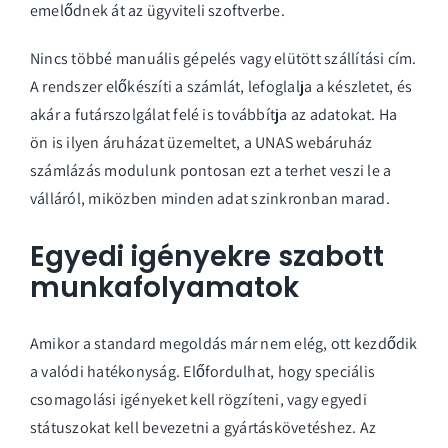
emelődnek át az ügyviteli szoftverbe.
Nincs többé manuális gépelés vagy elütött szállítási cím.
A rendszer előkészíti a számlát, lefoglalja a készletet, és
akár a futárszolgálat felé is továbbítja az adatokat. Ha
ön is ilyen áruházat üzemeltet, a
UNAS webáruház
számlázás
modulunk pontosan ezt a terhet veszi le a
válláról, miközben minden adat szinkronban marad.
Egyedi igényekre szabott
munkafolyamatok
Amikor a standard megoldás már nem elég, ott kezdődik
a valódi hatékonyság. Előfordulhat, hogy speciális
csomagolási igényeket kell rögzíteni, vagy egyedi
státuszokat kell bevezetni a gyártáskövetéshez. Az