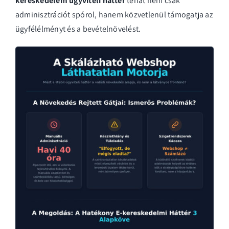
kereskedelem ügyviteli háttér
tehát nem csak
adminisztrációt spórol, hanem közvetlenül támogatja az
ügyfélélményt és a bevételnövelést.