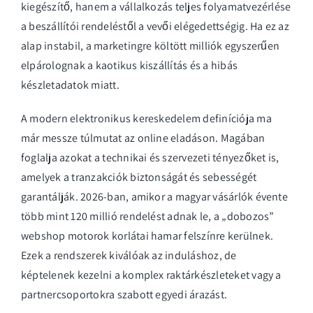
kiegészítő, hanem a vállalkozás teljes folyamatvezérlése
a beszállítói rendeléstől a vevői elégedettségig. Ha ez az
alap instabil, a marketingre költött milliók egyszerűen
elpárolognak a kaotikus kiszállítás és a hibás
készletadatok miatt.
A modern
elektronikus kereskedelem
definíciója ma
már messze túlmutat az online eladáson. Magában
foglalja azokat a technikai és szervezeti tényezőket is,
amelyek a tranzakciók biztonságát és sebességét
garantálják. 2026-ban, amikor a magyar vásárlók évente
több mint 120 millió rendelést adnak le, a „dobozos”
webshop motorok korlátai hamar felszínre kerülnek.
Ezek a rendszerek kiválóak az induláshoz, de
képtelenek kezelni a komplex raktárkészleteket vagy a
partnercsoportokra szabott egyedi árazást.