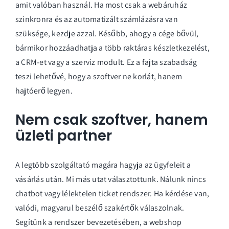
amit valóban használ. Ha most csak a webáruház
szinkronra és az automatizált számlázásra van
szüksége, kezdje azzal. Később, ahogy a cége bővül,
bármikor hozzáadhatja a több raktáras készletkezelést,
a CRM-et vagy a szerviz modult. Ez a fajta szabadság
teszi lehetővé, hogy a szoftver ne korlát, hanem
hajtóerő legyen.
Nem csak szoftver, hanem
üzleti partner
A legtöbb szolgáltató magára hagyja az ügyfeleit a
vásárlás után. Mi más utat választottunk. Nálunk nincs
chatbot vagy lélektelen ticket rendszer. Ha kérdése van,
valódi, magyarul beszélő szakértők válaszolnak.
Segítünk a rendszer bevezetésében, a webshop