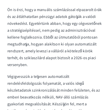
Ön is érzi, hogy a manuális számlázással elpazarolt órák
és az átláthatatlan pénzügyi adatok gátolják a valódi
növekedést. Egyetértünk abban, hogy egy cégvezetőnek
a stratégiaépítéssel, nem pedig az adminisztrációval
kellene foglalkoznia. Ebből az útmutatóból pontosan
megtudhatja, hogyan alakítson ki olyan automatizált
rendszert, amely leveszi a válláról a kötelező körök
terhét, és sziklaszilárd alapot biztosít a 2026-os piaci
versenyben.
Végigvesszük a teljesen automatizált
rendelésfeldolgozás folyamatát, a valós idejű
készletadatok szinkronizálását minden felületen, és az
emberi beavatkozás nélküli, NAV-álló számlázás
gyakorlati megvalósítását. Készüljön fel, mert a