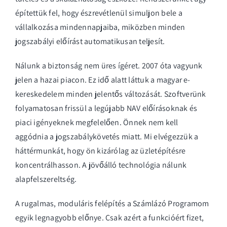
építettük fel, hogy észrevétlenül simuljon bele a
vállalkozása mindennapjaiba, miközben minden
jogszabályi előírást automatikusan teljesít.
Nálunk a biztonság nem üres ígéret. 2007 óta vagyunk
jelen a hazai piacon. Ez idő alatt láttuk a magyar e-
kereskedelem minden jelentős változását. Szoftverünk
folyamatosan frissül a legújabb NAV előírásoknak és
piaci igényeknek megfelelően. Önnek nem kell
aggódnia a jogszabálykövetés miatt. Mi elvégezzük a
háttérmunkát, hogy ön kizárólag az üzletépítésre
koncentrálhasson. A jövőálló technológia nálunk
alapfelszereltség.
A rugalmas, moduláris felépítés a Számlázó Programom
egyik legnagyobb előnye. Csak azért a funkcióért fizet,