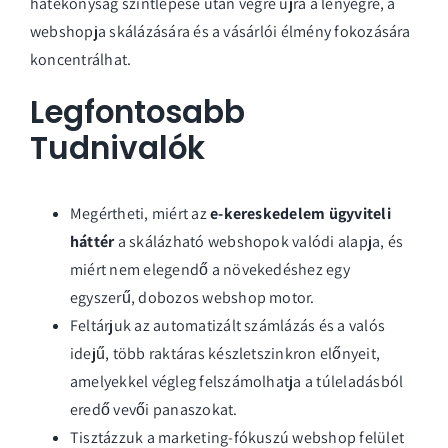
hatékonyság szintlépése után végre újra a lényegre, a
webshopja skálázására és a vásárlói élmény fokozására
koncentrálhat.
Legfontosabb
Tudnivalók
Megértheti, miért az
e-kereskedelem ügyviteli
háttér
a skálázható webshopok valódi alapja, és
miért nem elegendő a növekedéshez egy
egyszerű, dobozos webshop motor.
Feltárjuk az automatizált számlázás és a valós
idejű, több raktáras készletszinkron előnyeit,
amelyekkel végleg felszámolhatja a túleladásból
eredő vevői panaszokat.
Tisztázzuk a marketing-fókuszú webshop felület