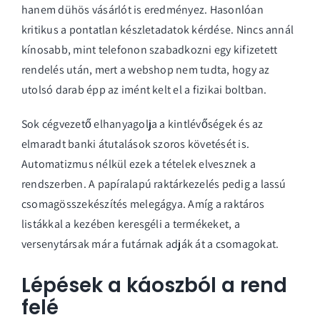
hanem dühös vásárlót is eredményez. Hasonlóan
kritikus a pontatlan készletadatok kérdése. Nincs annál
kínosabb, mint telefonon szabadkozni egy kifizetett
rendelés után, mert a webshop nem tudta, hogy az
utolsó darab épp az imént kelt el a fizikai boltban.
Sok cégvezető elhanyagolja a kintlévőségek és az
elmaradt banki átutalások szoros követését is.
Automatizmus nélkül ezek a tételek elvesznek a
rendszerben. A papíralapú raktárkezelés pedig a lassú
csomagösszekészítés melegágya. Amíg a raktáros
listákkal a kezében keresgéli a termékeket, a
versenytársak már a futárnak adják át a csomagokat.
Lépések a káoszból a rend
felé