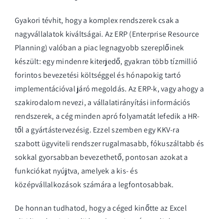
Gyakori tévhit, hogy a komplex rendszerek csak a
nagyvállalatok kiváltságai. Az ERP (Enterprise Resource
Planning) valóban a piac legnagyobb szereplőinek
készült: egy mindenre kiterjedő, gyakran több tízmillió
forintos bevezetési költséggel és hónapokig tartó
implementációval járó megoldás. Az ERP-k, vagy ahogy a
szakirodalom nevezi, a
vállalatirányítási információs
rendszerek
, a cég minden apró folyamatát lefedik a HR-
től a gyártástervezésig. Ezzel szemben egy KKV-ra
szabott ügyviteli rendszer rugalmasabb, fókuszáltabb és
sokkal gyorsabban bevezethető, pontosan azokat a
funkciókat nyújtva, amelyek a kis- és
középvállalkozások számára a legfontosabbak.
De honnan tudhatod, hogy a céged kinőtte az Excel