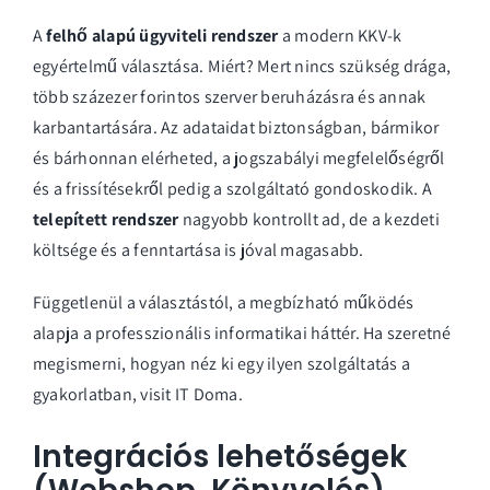
A
felhő alapú ügyviteli rendszer
a modern KKV-k
egyértelmű választása. Miért? Mert nincs szükség drága,
több százezer forintos szerver beruházásra és annak
karbantartására. Az adataidat biztonságban, bármikor
és bárhonnan elérheted, a jogszabályi megfelelőségről
és a frissítésekről pedig a szolgáltató gondoskodik. A
telepített rendszer
nagyobb kontrollt ad, de a kezdeti
költsége és a fenntartása is jóval magasabb.
Függetlenül a választástól, a megbízható működés
alapja a professzionális informatikai háttér. Ha szeretné
megismerni, hogyan néz ki egy ilyen szolgáltatás a
gyakorlatban,
visit IT Doma
.
Integrációs lehetőségek