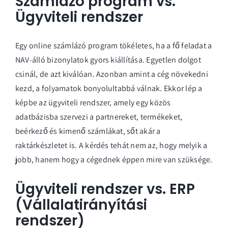
Számlázó program vs.
Ügyviteli rendszer
Egy online számlázó program tökéletes, ha a fő feladat a
NAV-álló bizonylatok gyors kiállítása. Egyetlen dolgot
csinál, de azt kiválóan. Azonban amint a cég növekedni
kezd, a folyamatok bonyolultabbá válnak. Ekkor lép a
képbe az ügyviteli rendszer, amely egy közös
adatbázisba szervezi a partnereket, termékeket,
beérkező és kimenő számlákat, sőt akár a
raktárkészletet is. A kérdés tehát nem az, hogy melyik a
jobb, hanem hogy a cégednek éppen mire van szüksége.
Ügyviteli rendszer vs. ERP
(Vállalatirányítási
rendszer)