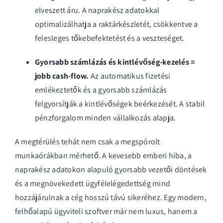
elveszett áru. A naprakész adatokkal
optimalizálhatja a raktárkészletét, csökkentve a
felesleges tőkebefektetést és a veszteséget.
Gyorsabb számlázás és kintlévőség-kezelés =
jobb cash-flow.
Az automatikus fizetési
emlékeztetők és a gyorsabb számlázás
felgyorsítják a kintlévőségek beérkezését. A stabil
pénzforgalom minden vállalkozás alapja.
A megtérülés tehát nem csak a megspórolt
munkaórákban mérhető. A kevesebb emberi hiba, a
naprakész adatokon alapuló gyorsabb vezetői döntések
és a megnövekedett ügyfélelégedettség mind
hozzájárulnak a cég hosszú távú sikeréhez. Egy modern,
felhőalapú ügyviteli szoftver már nem luxus, hanem a