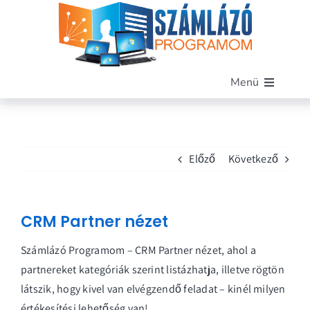
Kihagyás
Menü
Főoldal
Szoftverünk
Előző
Következő
Funkciók
Miért mi?
Árak
CRM Partner nézet
Blog
Számlázó Programom – CRM Partner nézet, ahol a
Kapcsolat
partnereket kategóriák szerint listázhatja, illetve rögtön
Demó letöltése
látszik, hogy kivel van elvégzendő feladat – kinél milyen
értékesítési lehetőség van!