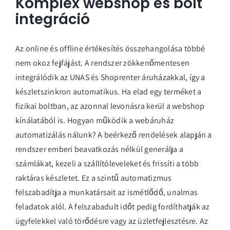
Komplex webshop és bolt
integráció
Az online és offline értékesítés összehangolása többé
nem okoz fejfájást. A rendszer zökkenőmentesen
integrálódik az UNAS és Shoprenter áruházakkal, így a
készletszinkron automatikus. Ha elad egy terméket a
fizikai boltban, az azonnal levonásra kerül a webshop
kínálatából is. Hogyan működik a
webáruház
automatizálás
nálunk? A beérkező rendelések alapján a
rendszer emberi beavatkozás nélkül generálja a
számlákat, kezeli a szállítóleveleket és frissíti a több
raktáras készletet. Ez a szintű automatizmus
felszabadítja a munkatársait az ismétlődő, unalmas
feladatok alól. A felszabadult időt pedig fordíthatják az
ügyfelekkel való törődésre vagy az üzletfejlesztésre. Az