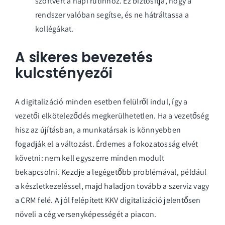
szoftvert a napi rutinhoz. Ez biztosítja, hogy a
rendszer valóban segítse, és ne hátráltassa a
kollégákat.
A sikeres bevezetés
kulcstényezői
A digitalizáció minden esetben felülről indul, így a
vezetői elköteleződés megkerülhetetlen. Ha a vezetőség
hisz az újításban, a munkatársak is könnyebben
fogadják el a változást. Érdemes a fokozatosság elvét
követni: nem kell egyszerre minden modult
bekapcsolni. Kezdje a legégetőbb problémával, például
a készletkezeléssel, majd haladjon tovább a szerviz vagy
a CRM felé. A jól felépített
KKV digitalizáció
jelentősen
növeli a cég versenyképességét a piacon.