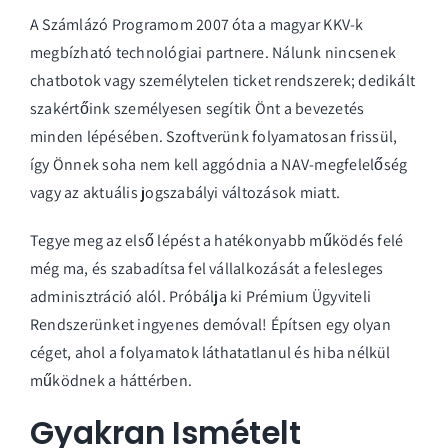
A Számlázó Programom 2007 óta a magyar KKV-k
megbízható technológiai partnere. Nálunk nincsenek
chatbotok vagy személytelen ticket rendszerek; dedikált
szakértőink személyesen segítik Önt a bevezetés
minden lépésében. Szoftverünk folyamatosan frissül,
így Önnek soha nem kell aggódnia a NAV-megfelelőség
vagy az aktuális jogszabályi változások miatt.
Tegye meg az első lépést a hatékonyabb működés felé
még ma, és szabadítsa fel vállalkozását a felesleges
adminisztráció alól.
Próbálja ki Prémium Ügyviteli
Rendszerünket ingyenes demóval!
Építsen egy olyan
céget, ahol a folyamatok láthatatlanul és hiba nélkül
működnek a háttérben.
Gyakran Ismételt