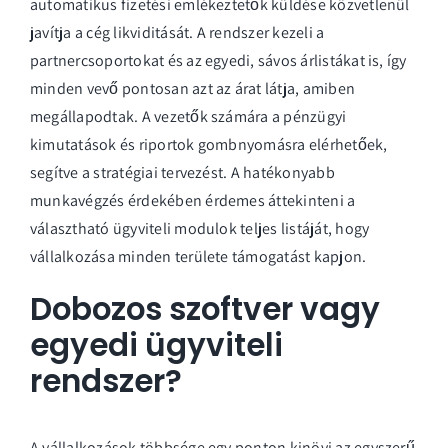
automatikus fizetési emlékeztetők küldése közvetlenül
javítja a cég likviditását. A rendszer kezeli a
partnercsoportokat és az egyedi, sávos árlistákat is, így
minden vevő pontosan azt az árat látja, amiben
megállapodtak. A vezetők számára a pénzügyi
kimutatások és riportok gombnyomásra elérhetőek,
segítve a stratégiai tervezést. A hatékonyabb
munkavégzés érdekében érdemes áttekinteni a
választható
ügyviteli modulok
teljes listáját, hogy
vállalkozása minden területe támogatást kapjon.
Dobozos szoftver vagy
egyedi ügyviteli
rendszer?
A vállalkozások többsége egy ponton kinövi az egyszerű