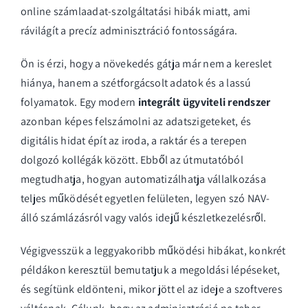
online számlaadat-szolgáltatási hibák miatt, ami
rávilágít a precíz adminisztráció fontosságára.
Ön is érzi, hogy a növekedés gátja már nem a kereslet
hiánya, hanem a szétforgácsolt adatok és a lassú
folyamatok. Egy modern
integrált ügyviteli rendszer
azonban képes felszámolni az adatszigeteket, és
digitális hidat épít az iroda, a raktár és a terepen
dolgozó kollégák között. Ebből az útmutatóból
megtudhatja, hogyan automatizálhatja vállalkozása
teljes működését egyetlen felületen, legyen szó NAV-
álló számlázásról vagy valós idejű készletkezelésről.
Végigvesszük a leggyakoribb működési hibákat, konkrét
példákon keresztül bemutatjuk a megoldási lépéseket,
és segítünk eldönteni, mikor jött el az ideje a szoftveres