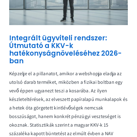
Integrált ügyviteli rendszer:
Útmutató a KKV-k
hatékonyságnöveléséhez 2026-
ban
Képzelje el a pillanatot, amikor a webshopja eladja az
utolsó darab terméket, miközben a fizikai boltban egy
vevő éppen ugyanezt teszi a kosarába. Az ilyen
készleteltérések, az elveszett papíralapú munkalapok és
a hetek óta görgetett kintlévőségek nemcsak
bosszúságot, hanem konkrét pénzügyi veszteséget is
okoznak. Statisztikák szerint a magyar KKV-k 15
százaléka kapott büntetést az elmúlt évben a NAV