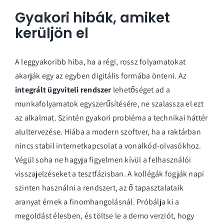
Gyakori hibák, amiket
kerüljön el
A leggyakoribb hiba, ha a régi, rossz folyamatokat
akarják egy az egyben digitális formába önteni. Az
integrált ügyviteli rendszer
lehetőséget ad a
munkafolyamatok egyszerűsítésére, ne szalassza el ezt
az alkalmat. Szintén gyakori probléma a technikai háttér
alultervezése. Hiába a modern szoftver, ha a raktárban
nincs stabil internetkapcsolat a vonalkód-olvasókhoz.
Végül soha ne hagyja figyelmen kívül a felhasználói
visszajelzéseket a tesztfázisban. A kollégák fogják napi
szinten használni a rendszert, az ő tapasztalataik
aranyat érnek a finomhangolásnál. Próbálja ki a
megoldást élesben, és töltse le a
demo verziót
, hogy