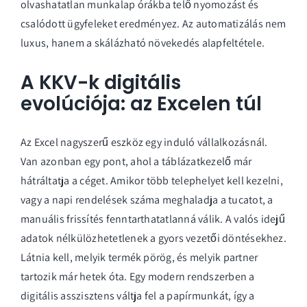
olvashatatlan munkalap órákba telő nyomozást és
csalódott ügyfeleket eredményez. Az automatizálás nem
luxus, hanem a skálázható növekedés alapfeltétele.
A KKV-k digitális
evolúciója: az Excelen túl
Az Excel nagyszerű eszköz egy induló vállalkozásnál.
Van azonban egy pont, ahol a táblázatkezelő már
hátráltatja a céget. Amikor több telephelyet kell kezelni,
vagy a napi rendelések száma meghaladja a tucatot, a
manuális frissítés fenntarthatatlanná válik. A valós idejű
adatok nélkülözhetetlenek a gyors vezetői döntésekhez.
Látnia kell, melyik termék pörög, és melyik partner
tartozik már hetek óta. Egy modern rendszerben a
digitális asszisztens váltja fel a papírmunkát, így a