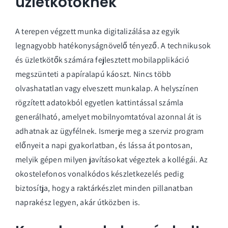
üzletkötőknek
A terepen végzett munka digitalizálása az egyik
legnagyobb hatékonyságnövelő tényező. A technikusok
és üzletkötők számára fejlesztett mobilapplikáció
megszünteti a papíralapú káoszt. Nincs több
olvashatatlan vagy elveszett munkalap. A helyszínen
rögzített adatokból egyetlen kattintással számla
generálható, amelyet mobilnyomtatóval azonnal át is
adhatnak az ügyfélnek. Ismerje meg a
szerviz program
előnyeit a napi gyakorlatban, és lássa át pontosan,
melyik gépen milyen javításokat végeztek a kollégái. Az
okostelefonos vonalkódos készletkezelés pedig
biztosítja, hogy a raktárkészlet minden pillanatban
naprakész legyen, akár útközben is.