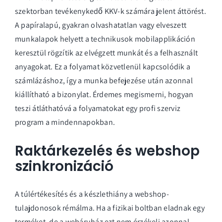
szektorban tevékenykedő KKV-k számára jelent áttörést.
A papíralapú, gyakran olvashatatlan vagy elveszett
munkalapok helyett a technikusok mobilapplikáción
keresztül rögzítik az elvégzett munkát és a felhasznált
anyagokat. Ez a folyamat közvetlenül kapcsolódik a
számlázáshoz, így a munka befejezése után azonnal
kiállítható a bizonylat. Érdemes megismerni, hogyan
teszi átláthatóvá a folyamatokat egy profi
szerviz
program
a mindennapokban.
Raktárkezelés és webshop
szinkronizáció
A túlértékesítés és a készlethiány a webshop-
tulajdonosok rémálma. Ha a fizikai boltban eladnak egy
terméket, de a webáruház ezt nem érzékeli azonnal,