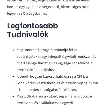
váltásnak. Célunk, hogy az adminisztráció ne teher,
hanem egy gyorsan elvégezhető, biztonságos rutin
legyen az Ön cégében is.
Legfontosabb
Tudnivalók
Megismerheti, hogyan számolja fel az
adatszigeteket egy integrált ügyviteli rendszer, és
miért elengedhetetlen az egységes adatbázis a
precíz raktárkezeléshez.
Kiderül, hogyan kapcsolható össze a CRM, a
vonalkódos készletkezelés és a webshop szinkron
a hibamentes kiszolgálás érdekében.
Megtudhatja, mi a különbség a merev dobozos
szoftverek és a vállalkozása egyedi