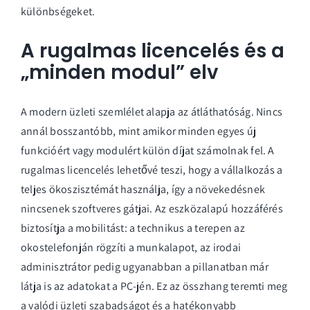
különbségeket.
A rugalmas licencelés és a
„minden modul” elv
A modern üzleti szemlélet alapja az átláthatóság. Nincs
annál bosszantóbb, mint amikor minden egyes új
funkcióért vagy modulért külön díjat számolnak fel. A
rugalmas licencelés lehetővé teszi, hogy a vállalkozás a
teljes ökoszisztémát használja, így a növekedésnek
nincsenek szoftveres gátjai. Az eszközalapú hozzáférés
biztosítja a mobilitást: a technikus a terepen az
okostelefonján rögzíti a munkalapot, az irodai
adminisztrátor pedig ugyanabban a pillanatban már
látja is az adatokat a PC-jén. Ez az összhang teremti meg
a valódi üzleti szabadságot és a hatékonyabb