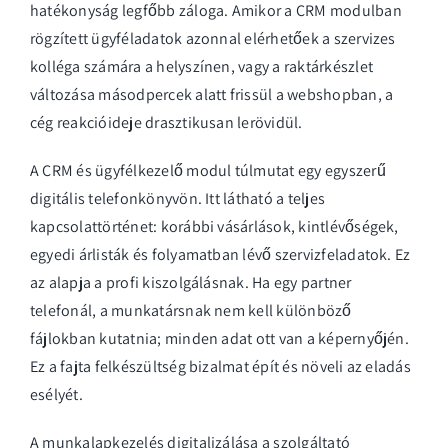
hatékonyság legfőbb záloga. Amikor a CRM modulban
rögzített ügyféladatok azonnal elérhetőek a szervizes
kolléga számára a helyszínen, vagy a raktárkészlet
változása másodpercek alatt frissül a webshopban, a
cég reakcióideje drasztikusan lerövidül.
A CRM és ügyfélkezelő modul túlmutat egy egyszerű
digitális telefonkönyvön. Itt látható a teljes
kapcsolattörténet: korábbi vásárlások, kintlévőségek,
egyedi árlisták és folyamatban lévő szervizfeladatok. Ez
az alapja a profi kiszolgálásnak. Ha egy partner
telefonál, a munkatársnak nem kell különböző
fájlokban kutatnia; minden adat ott van a képernyőjén.
Ez a fajta felkészültség bizalmat épít és növeli az eladás
esélyét.
A munkalapkezelés digitalizálása a szolgáltató