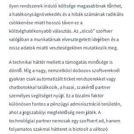
ilyen rendszerek induló költsége magasabbnak tűnhet,
a hatékonyságnövekedés és a hibák számának radikális
csökkenése miatt hosszú távon ez a
költséghatékonyabb választás. Az „olcsó” szoftver
valójában a munkatársak elvesztegetett idejében és a
rossz adatok miatti veszteségekben mutatkozik meg.
A technikai háttér mellett a támogatás minősége is
döntő. Míg a nagy, nemzetközi dobozos szoftvereknél
gyakran csak automatizált ticket rendszerekkel vagy
chatbotokkal találkozik, a hazai, szakértő partner
személyes segítséget nyújt. Ez a bizalmi faktor
különösen fontos a pénzügyi adminisztráció területén,
ahol a jogszabályi megfelelőség nem játék. A
technológiai partner nemcsak egy szoftvert ad, hanem
folyamatos szakmai hátteret is biztosít a változó