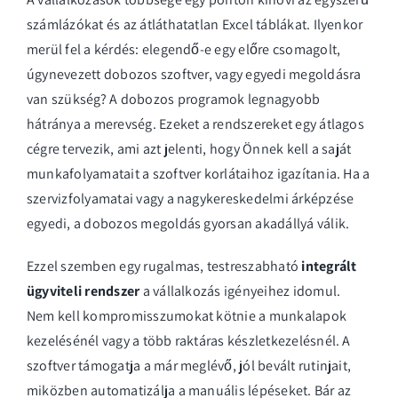
számlázókat és az átláthatatlan Excel táblákat. Ilyenkor
merül fel a kérdés: elegendő-e egy előre csomagolt,
úgynevezett dobozos szoftver, vagy egyedi megoldásra
van szükség? A dobozos programok legnagyobb
hátránya a merevség. Ezeket a rendszereket egy átlagos
cégre tervezik, ami azt jelenti, hogy Önnek kell a saját
munkafolyamatait a szoftver korlátaihoz igazítania. Ha a
szervizfolyamatai vagy a nagykereskedelmi árképzése
egyedi, a dobozos megoldás gyorsan akadállyá válik.
Ezzel szemben egy rugalmas, testreszabható
integrált
ügyviteli rendszer
a vállalkozás igényeihez idomul.
Nem kell kompromisszumokat kötnie a munkalapok
kezelésénél vagy a több raktáras készletkezelésnél. A
szoftver támogatja a már meglévő, jól bevált rutinjait,
miközben automatizálja a manuális lépéseket. Bár az