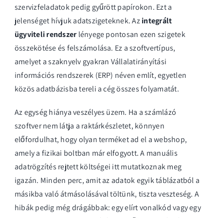
szervizfeladatok pedig gyűrött papírokon. Ezt a
jelenséget hívjuk adatszigeteknek. Az
integrált
ügyviteli rendszer
lényege pontosan ezen szigetek
összekötése és felszámolása. Ez a szoftvertípus,
amelyet a szaknyelv gyakran
Vállalatirányítási
információs rendszerek (ERP)
néven említ, egyetlen
közös adatbázisba tereli a cég összes folyamatát.
Az egység hiánya veszélyes üzem. Ha a számlázó
szoftver nem látja a raktárkészletet, könnyen
előfordulhat, hogy olyan terméket ad el a webshop,
amely a fizikai boltban már elfogyott. A manuális
adatrögzítés rejtett költségei itt mutatkoznak meg
igazán. Minden perc, amit az adatok egyik táblázatból a
másikba való átmásolásával töltünk, tiszta veszteség. A
hibák pedig még drágábbak: egy elírt vonalkód vagy egy