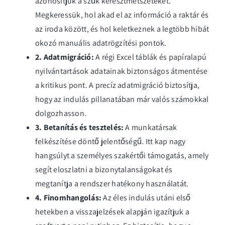
azonosítjuk a szűk keresztmetszeteket.
Megkeressük, hol akad el az információ a raktár és
az iroda között, és hol keletkeznek a legtöbb hibát
okozó manuális adatrögzítési pontok.
2. Adatmigráció:
A régi Excel táblák és papíralapú
nyilvántartások adatainak biztonságos átmentése
a kritikus pont. A precíz adatmigráció biztosítja,
hogy az indulás pillanatában már valós számokkal
dolgozhasson.
3. Betanítás és tesztelés:
A munkatársak
felkészítése döntő jelentőségű. Itt kap nagy
hangsúlyt a személyes szakértői támogatás, amely
segít eloszlatni a bizonytalanságokat és
megtanítja a rendszer hatékony használatát.
4. Finomhangolás:
Az éles indulás utáni első
hetekben a visszajelzések alapján igazítjuk a