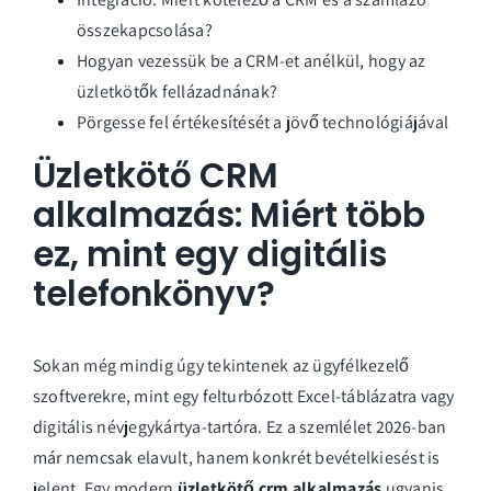
összekapcsolása?
Hogyan vezessük be a CRM-et anélkül, hogy az
üzletkötők fellázadnának?
Pörgesse fel értékesítését a jövő technológiájával
Üzletkötő CRM
alkalmazás: Miért több
ez, mint egy digitális
telefonkönyv?
Sokan még mindig úgy tekintenek az ügyfélkezelő
szoftverekre, mint egy felturbózott Excel-táblázatra vagy
digitális névjegykártya-tartóra. Ez a szemlélet 2026-ban
már nemcsak elavult, hanem konkrét bevételkiesést is
jelent. Egy modern
üzletkötő crm alkalmazás
ugyanis