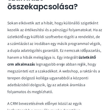
összekapcsolása?
Sokan elkövetik azt a hibát, hogy különálló szigetként
kezelik az értékesítési és a pénzügyi folyamatokat. Ha az
üzletkötő egy külföldi szoftverbe rögzíti a rendelést, de
a számlázást az irodában egy másik programmal végzik,
a dupla adatrögzítés garantált. Ez nemcsak időpazarlás,
hanem a hibák melegágya is. Egy integrált
üzletkötő
crm alkalmazás
legnagyobb ereje abban rejlik, hogy
megszünteti ezt a szakadékot. A webshop, a raktár és a
terepen dolgozó kolléga ugyanabból a központi
adatbázisból dolgozik, így az adatok áramlása
folyamatos és megbízható.
A
CRM bevezetésének előnyei
közül az egyik