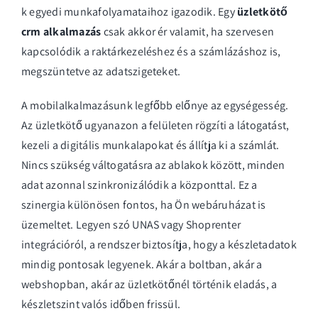
k egyedi munkafolyamataihoz igazodik. Egy
üzletkötő
crm alkalmazás
csak akkor ér valamit, ha szervesen
kapcsolódik a raktárkezeléshez és a számlázáshoz is,
megszüntetve az adatszigeteket.
A mobilalkalmazásunk legfőbb előnye az egységesség.
Az üzletkötő ugyanazon a felületen rögzíti a látogatást,
kezeli a digitális munkalapokat és állítja ki a számlát.
Nincs szükség váltogatásra az ablakok között, minden
adat azonnal szinkronizálódik a központtal. Ez a
szinergia különösen fontos, ha Ön webáruházat is
üzemeltet. Legyen szó
UNAS vagy Shoprenter
integrációról
, a rendszer biztosítja, hogy a készletadatok
mindig pontosak legyenek. Akár a boltban, akár a
webshopban, akár az üzletkötőnél történik eladás, a
készletszint valós időben frissül.