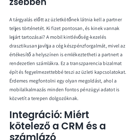
zsebben
A tárgyalás előtt az üzletkötőnek látnia kell a partner
teljes történetét. Ki fizet pontosan, és kinek vannak
lejárt tartozásai? A mobil kintlévőség-kezelés
drasztikusan javítja a cég készpénzforgalmát, mivel az
értékesítő a helyszínen is emlékeztetheti a partnert a
rendezetlen számlákra. Ez a transzparencia bizalmat
épít és fegyelmezettebbé teszi az üzleti kapcsolatokat.
Érdemes megfontolni egy olyan megoldást, ahol a
mobilalkalmazás
minden fontos pénzügyi adatot is
közvetít a terepen dolgozóknak.
Integráció: Miért
kötelező a CRM és a
számlázó