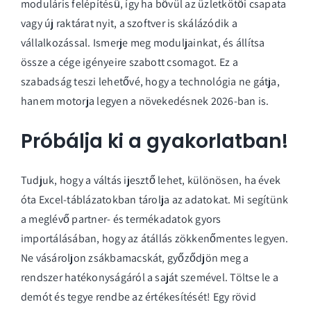
moduláris felépítésű, így ha bővül az üzletkötői csapata
vagy új raktárat nyit, a szoftver is skálázódik a
vállalkozással. Ismerje meg
moduljainkat
, és állítsa
össze a cége igényeire szabott csomagot. Ez a
szabadság teszi lehetővé, hogy a technológia ne gátja,
hanem motorja legyen a növekedésnek 2026-ban is.
Próbálja ki a gyakorlatban!
Tudjuk, hogy a váltás ijesztő lehet, különösen, ha évek
óta Excel-táblázatokban tárolja az adatokat. Mi segítünk
a meglévő partner- és termékadatok gyors
importálásában, hogy az átállás zökkenőmentes legyen.
Ne vásároljon zsákbamacskát, győződjön meg a
rendszer hatékonyságáról a saját szemével.
Töltse le a
demót és tegye rendbe az értékesítését!
Egy rövid