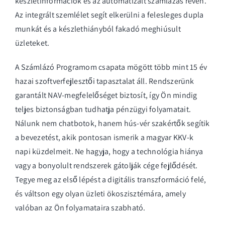
készletinformációk és az automatizált számlázás révén.
Az integrált szemlélet segít elkerülni a felesleges dupla
munkát és a készlethiányból fakadó meghiúsult
üzleteket.
A Számlázó Programom csapata mögött több mint 15 év
hazai szoftverfejlesztői tapasztalat áll. Rendszerünk
garantált NAV-megfelelőséget biztosít, így Ön mindig
teljes biztonságban tudhatja pénzügyi folyamatait.
Nálunk nem chatbotok, hanem hús-vér szakértők segítik
a bevezetést, akik pontosan ismerik a magyar KKV-k
napi küzdelmeit. Ne hagyja, hogy a technológia hiánya
vagy a bonyolult rendszerek gátolják cége fejlődését.
Tegye meg az első lépést a digitális transzformáció felé,
és váltson egy olyan üzleti ökoszisztémára, amely
valóban az Ön folyamataira szabható.