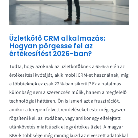
Üzletkötő CRM alkalmazás:
Hogyan pörgesse fel az
értékesítést 2026-ban?
Tudta, hogy azoknak az üzletkötőknek a 65%-a eléri az
értékesítési kvótáját, akik mobil CRM-et használnak, míg
a többieknek ez csak 22%-ban sikerül? Ez a hatalmas
különbség nem a szerencsén múlik, hanem a megfelelő
technológiai háttéren. Ön is ismeri azt a frusztrációt,
amikor a terepen felvett rendeléseket este még egyszer
rögzíteni kell az irodában, vagy amikor egy elfelejtett
utánkövetés miatt úszik el egy értékes üzlet. A magyar
KKV-k többsége még mindig küzd az elveszett adatokkal