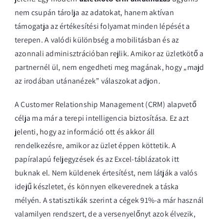
nem csupán tárolja az adatokat, hanem aktívan
támogatja az értékesítési folyamat minden lépését a
terepen. A valódi különbség a mobilitásban és az
azonnali adminisztrációban rejlik. Amikor az üzletkötő a
partnernél ül, nem engedheti meg magának, hogy „majd
az irodában utánanézek” válaszokat adjon.
A
Customer Relationship Management (CRM)
alapvető
célja ma már a terepi intelligencia biztosítása. Ez azt
jelenti, hogy az információ ott és akkor áll
rendelkezésre, amikor az üzlet éppen köttetik. A
papíralapú feljegyzések és az Excel-táblázatok itt
buknak el. Nem küldenek értesítést, nem látják a valós
idejű készletet, és könnyen elkeverednek a táska
mélyén. A statisztikák szerint a cégek 91%-a már használ
valamilyen rendszert, de a versenyelőnyt azok élvezik,