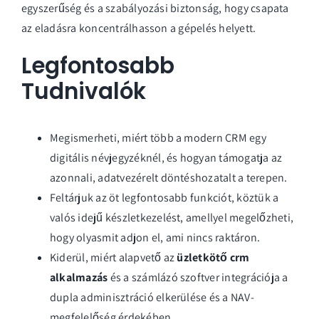
egyszerűség és a szabályozási biztonság, hogy csapata
az eladásra koncentrálhasson a gépelés helyett.
Legfontosabb
Tudnivalók
Megismerheti, miért több a modern CRM egy
digitális névjegyzéknél, és hogyan támogatja az
azonnali, adatvezérelt döntéshozatalt a terepen.
Feltárjuk az öt legfontosabb funkciót, köztük a
valós idejű készletkezelést, amellyel megelőzheti,
hogy olyasmit adjon el, ami nincs raktáron.
Kiderül, miért alapvető az
üzletkötő crm
alkalmazás
és a számlázó szoftver integrációja a
dupla adminisztráció elkerülése és a NAV-
megfelelőség érdekében.