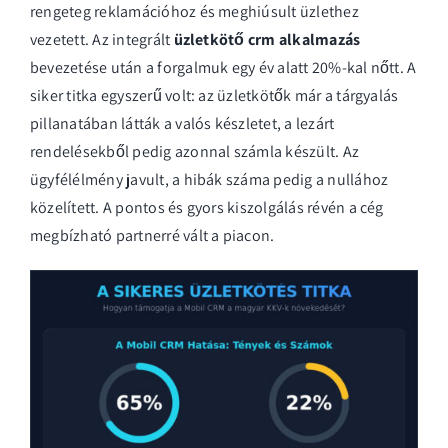
rengeteg reklamációhoz és meghiúsult üzlethez
vezetett. Az integrált
üzletkötő crm alkalmazás
bevezetése után a forgalmuk egy év alatt 20%-kal nőtt. A
siker titka egyszerű volt: az üzletkötők már a tárgyalás
pillanatában látták a valós készletet, a lezárt
rendelésekből pedig azonnal számla készült. Az
ügyfélélmény javult, a hibák száma pedig a nullához
közelített. A pontos és gyors kiszolgálás révén a cég
megbízható partnerré vált a piacon.