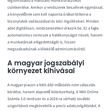
legfontosabb a manuális munka drasztikus
csökkentése. Amikor a rendszerek beszélnek egymással,
a könyvelőnek sem kell naponta órákat töltenie a
bizonylatok vadászatával és kézi rögzítésével. Minden
adat digitálisan, rendszerezetten érkezik be. Ez a fajta
automatizmus nemcsak a hatékonyságot növeli, hanem
a munkatársak elégedettségét is, hiszen
megszabadulnak a lélekölő adminisztrációtól.
A magyar jogszabályi
környezet kihívásai
A magyar piacon a NAV-álló működés nem választás
kérdése, hanem alapvető kötelezettség. A NAV Online
Számla 3.0 rendszer és a 2026-ra várható további
szigorítások megkövetelik a precíz adatszolgáltatást. A