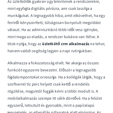
Az üzletkötők gyakran úgy tekintenek a rendszerekre,
mint egyfajta digitális pórázra, ami csak lassítja a
munkájukat. A legnagyobb hiba, amit elkövethet, ha egy
fentről kényszerített, túlságosan bonyolult megoldást
választ. Ha az adminisztráció több időt vesz igénybe,
mint maga az eladás, a rendszer bukásra van ítélve. A
titok nyitja, hogy az
üzletkötő crm alkalmazás
ne teher,
hanem valódi segítség legyen a napi rutinjukban.
Alkalmazza a fokozatosság elvét. Ne akarja az összes
funkciót egyszerre bevezetni. Először a legnagyobb
fájdalompontokat orvosolja. Ha a kollégák látják, hogy a
szoftverrel tíz perc helyett csak kettő a rendelés
rögzítése, maguktól fogják kérni a többi modult is. A
mobilalkalmazás szerepe itt válik döntővé. Ha a felület
egyszerű, letisztult és gyorsabb, mint a papíralapú
jegyzetelés, az ellenállás pillanatok alatt elpárolog. Az