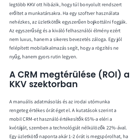
legtöbb KKV ott hibázik, hogy túl bonyolult rendszert
erőltet a munkatársakra. Ha egy szoftver használata
nehézkes, az üzletkötők egyszerűen bojkottálni fogják.
Az egyszerűség és a kiváló felhasználói élmény ezért
nem luxus, hanem a sikeres bevezetés záloga. Egy jól
felépített
mobilalkalmazás
segít, hogy a rögzítés ne
nyűg, hanem gyors rutin legyen.
A CRM megtérülése (ROI) a
KKV szektorban
A manuális adatmásolás és az irodai utómunka
rengeteg értékes órát éget el. A kutatások szerint a
mobil CRM-et használó értékesítők 65%-a eléri a
kvótáját, szemben a technológiát nélkülözők 22%-ával.
Egy üzletkötő naponta akár 1-2 órát is megspórolhat, ha