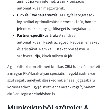
amint újra van internet, a szinkronizáció
automatikusan megtörténik.
GPS és útvonaltervezés:
Az ügyféllátogatások
logisztikai optimalizálása nemcsak időt, hanem
jelentős üzemanyagköltséget is megtakarít.
Partner-specifikus árak:
A rendszer
automatikusan kezeli az egyedi kedvezményeket
és árlistákat. Nem kell listákat böngészni, a
szoftver tudja, kinek milyen ár jár.
A globális piacon elismert
kritikus CRM funkciók
mellett
a magyar KKV-knak olyan speciális megoldásokra van
szükségük, amelyek illeszkednek a hazai jogszabályi
környezethez. Egy jó szoftver nemcsak rögzít, hanem
aktívan segít az eladásban is.
Munkalapból számla: A