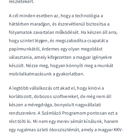
részletekért.
A cél minden esetben az, hogy a technológia a
háttérben maradjon, és észrevétlenül biztosítsa a
folyamatok zavartalan működését. Ha készen áll arra,
hogy szintet lépjen, és megszabadítsa csapatát a
papírmunkától, érdemes egy olyan megoldást
választania, amely kifejezetten a magyar igényekre
készült.
Nézze meg, hogyan könnyíti meg a munkát
mobilalkalmazásunk a gyakorlatban.
A legtöbb vállalkozás ott akad el, hogy kinövi a
korlátozott, dobozos szoftvereket, de még nem áll
készen a méregdrága, bonyolult nagyvállalati
rendszerekre. A Számlázó Programom pontosan ezt a
rést tölti ki. Mi nem egy merev sémát kínálunk, hanem
egy rugalmas üzleti ökoszisztémát, amely a magyar KKV-