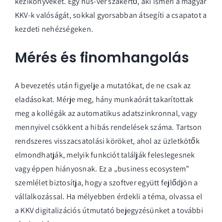
kézikönyveket. Egy hús-vér szakértő, aki ismeri a magyar
KKV-k valóságát, sokkal gyorsabban átsegíti a csapatot a
kezdeti nehézségeken.
Mérés és finomhangolás
A bevezetés után figyelje a mutatókat, de ne csak az
eladásokat. Mérje meg, hány munkaórát takarítottak
meg a kollégák az automatikus adatszinkronnal, vagy
mennyivel csökkent a hibás rendelések száma. Tartson
rendszeres visszacsatolási köröket, ahol az üzletkötők
elmondhatják, melyik funkciót találják feleslegesnek
vagy éppen hiányosnak. Ez a „business ecosystem”
szemlélet biztosítja, hogy a szoftver együtt fejlődjön a
vállalkozással. Ha mélyebben érdekli a téma, olvassa el
a
KKV digitalizációs útmutató
bejegyzésünket a további