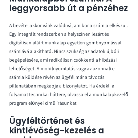
leggyorsabb út a pénzéhez
A bevétel akkor válik valódivá, amikor a számla elkészül.
Egy integrált rendszerben a helyszínen lezárt és
digitálisan aláírt munkalap egyetlen gombnyomással
számlává alakítható. Nincs szükség az adatok újbóli
begépelésére, ami radikálisan csökkenti a hibázási
lehetőséget. A mobilnyomtatás vagy az azonnali e-
számla küldése révén az ügyfél már a távozás
pillanatában megkapja a bizonylatot. Ha érdekli a
folyamat technikai háttere, olvassa el a
munkalapkezelő
program előnyei
című írásunkat.
Ügyféltörténet és
kintlévőség-kezelés a