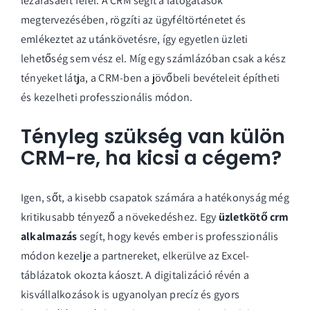
lezárásáért felel. A CRM segít a látogatások
megtervezésében, rögzíti az ügyféltörténetet és
emlékeztet az utánkövetésre, így egyetlen üzleti
lehetőség sem vész el. Míg egy számlázóban csak a kész
tényeket látja, a CRM-ben a jövőbeli bevételeit építheti
és kezelheti professzionális módon.
Tényleg szükség van külön
CRM-re, ha kicsi a cégem?
Igen, sőt, a kisebb csapatok számára a hatékonyság még
kritikusabb tényező a növekedéshez. Egy
üzletkötő crm
alkalmazás
segít, hogy kevés ember is professzionális
módon kezelje a partnereket, elkerülve az Excel-
táblázatok okozta káoszt. A digitalizáció révén a
kisvállalkozások is ugyanolyan precíz és gyors