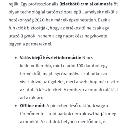
rejlik. Egy professzionális
üzletkötő crm alkalmazás
öt
olyan technológiai tartóoszlopra épül, amelyek nélkül a
hatékonyság 2026-ban már elképzelhetetlen. Ezek a
funkciók biztosítják, hogy az értékesítő ne csak egy
utazó ügynök, hanem a cég naprakész nagykövete
legyen a partnereknél.
Valós idejű készletinformáció:
Nincs
kellemetlenebb, mint eladni 100 darabot egy
termékből, majd egy óra múlva szabadkozva
visszahívni az ügyfelet, mert a webshop már elvitte
az utolsó készleteket. A rendszer azonnali rálátást
ad a raktárra.
Offline mód:
A pincében lévő raktárak vagy a
térerőmentes ipari parkok nem akaszthatják meg
a munkát. Az adatok helyben mentődnek, és