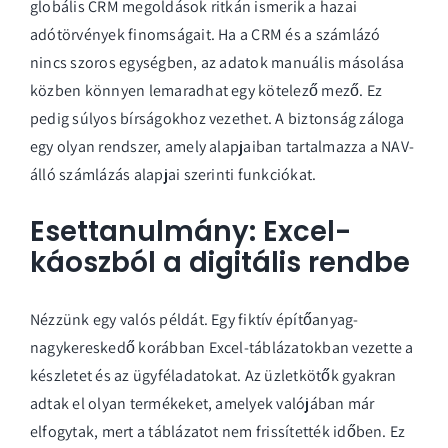
globális CRM megoldások ritkán ismerik a hazai
adótörvények finomságait. Ha a CRM és a számlázó
nincs szoros egységben, az adatok manuális másolása
közben könnyen lemaradhat egy kötelező mező. Ez
pedig súlyos bírságokhoz vezethet. A biztonság záloga
egy olyan rendszer, amely alapjaiban tartalmazza a
NAV-
álló számlázás alapjai
szerinti funkciókat.
Esettanulmány: Excel-
káoszból a digitális rendbe
Nézzünk egy valós példát. Egy fiktív építőanyag-
nagykereskedő korábban Excel-táblázatokban vezette a
készletet és az ügyféladatokat. Az üzletkötők gyakran
adtak el olyan termékeket, amelyek valójában már
elfogytak, mert a táblázatot nem frissítették időben. Ez