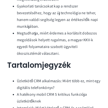
Gyakorlati tanácsokat kap a rendszer
bevezetéséhez, hogy az új technológia ne teher,
hanem valódi segítség legyen az értékesítők napi
munkájában.
Megtudhatja, miért érdemes a korlátolt dobozos
megoldások helyett rugalmas, a magyar KKV-k
egyedi folyamataira szabott ügyviteli
ökoszisztémát választani.
Tartalomjegyzék
Üzletkötő CRM alkalmazás: Miért több ez, mint egy
digitális telefonkönyv?
A hatékony mobil CRM 5 kritikus funkciója
üzletkötőknek
Integráció: Miért kötelező a CRM és a számlázó