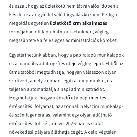
és azzal, hogy az üzletkötő nem lát rá valós időben a
készletre az ügyféllel való tárgyalás közben. Pedig a
megoldás egyetlen
üzletkötő crm alkalmazás
formájában ott lapulhatna a zsebükben, végleg
megszüntetve a felesleges adminisztrációs köröket.
Egyetérthetünk abban, hogy a papíralapú munkalapok
és a manuális adatrögzítés ideje végleg lejárt. Ebből az
útmutatóból megtudhatja, hogyan válasszon olyan
szoftvert, amely valóban segíti a terepmunkát, és
teljesen automatizálja a napi adminisztrációt.
Megmutatjuk, hogyan érhető el a papírmentes
értékesítési folyamat, az azonnali helyszíni munkalap-
és számlagenerálás, valamint egy olyan átlátható
értékesítési tölcsér, amivel 2026-ban is stabil
növekedési pályára állíthatja cégét. A cél a végtelen