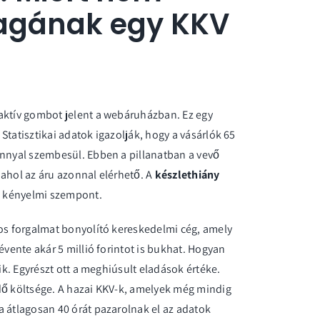
agának egy KKV
aktív gombot jelent a webáruházban. Ez egy
Statisztikai adatok igazolják, hogy a vásárlók 65
ánnyal szembesül. Ebben a pillanatban a vevő
 ahol az áru azonnal elérhető. A
készlethiány
ig kényelmi szempont.
tos forgalmat bonyolító kereskedelmi cég, amely
évente akár 5 millió forintot is bukhat. Hogyan
ik. Egyrészt ott a meghiúsult eladások értéke.
dő költsége. A hazai KKV-k, amelyek még mindig
a átlagosan 40 órát pazarolnak el az adatok