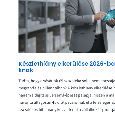
Készlethiány elkerülése 2026-ba
knak
Tudta, hogy a vásárlók 65 százaléka soha nem bocsátja
megrendelés pillanatában? A készlethiány elkerülése
hanem a digitális versenyképesség alapja, hiszen a ma
havonta átlagosan 40 órát pazarolnak el a felesleges a
százalékos hibaarány közvetlenül a vállalkozás profitját