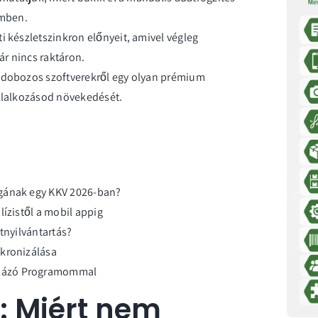
emben.
i készletszinkron előnyeit, amivel végleg
r nincs raktáron.
s dobozos szoftverekről egy olyan prémium
állalkozásod növekedését.
agának egy KKV 2026-ban?
lízistől a mobil appig
tnyilvántartás?
nkronizálása
mlázó Programommal
: Miért nem