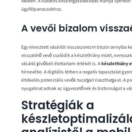
időben. A tudatos
készletgazdálkodás
hiánya ilyenkor
ügyfélpanaszokhoz.
A vevői bizalom vissza
Egy elvesztett vásárlót visszaszerezni ötször annyiba 
visszatérő vevő csalódik a készlethiány miatt, nemcsak
vásárló jövőbeli élettartam-értékét is. A
készlethiány e
hírnevébe. A digitális térben a negatív tapasztalat gyo
értékelés potenciális vevők tucatjait riaszthatja el. A p
nyugalmat adnak az ügyvezetőnek és biztonságot a vá
Stratégiák a
készletoptimalizá