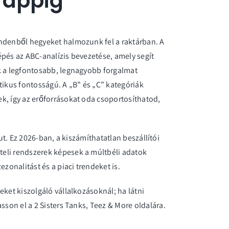
l appig
indenből hegyeket halmozunk fel a raktárban. A
épés az ABC-analízis bevezetése, amely segít
k a legfontosabb, legnagyobb forgalmat
tikus fontosságú. A „B” és „C” kategóriák
k, így az erőforrásokat oda csoportosíthatod,
rut. Ez 2026-ban, a kiszámíthatatlan beszállítói
eli rendszerek képesek a múltbéli adatok
zonalitást és a piaci trendeket is.
eket kiszolgáló vállalkozásoknál; ha látni
asson el a 2 Sisters Tanks, Teez & More oldalára
.