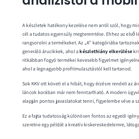
analízistől a mobi
A készletek hatékony kezelése nem arról szól, hogy m
cél a tudatos egyensúly megteremtése. Ehhez az első l
rangsorolni a termékeket. Az „A” kategóriába tartozna
generáló árucikkek, ahol a
készlethiány elkerülése
kri
ritkábban fogyó termékei kevesebb figyelmet igényelne
ahol a legnagyobb profitmulasztástól kell tartanod.
Sok KKV ott követi el a hibát, hogy érzésre rendeli az á
láncok korában már nem fenntartható. A modern ügyvit
alapján pontos javaslatokat tenni, figyelembe véve a sze
Ez a fajta tudatosság különösen fontos az egyedi igény
szeretne egy példát a kreatív kiskereskedelemre,
látog