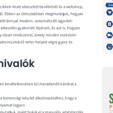
ikkek miatt elvesztett bevételnél és a webshop,
osznál. Ebben az útmutatóban megmutatjuk, hogyan
lethiánnyal modern, automatizált ügyviteli
tkezelés gyakorlati lépéseit, és azt is, hogyan
egy olyan rendszerrel, amely minden eszközön
adminisztráció teher helyett végre gyors és
nivalók
len bevételkiesésen túl maradandó károkat a
 a biztonsági készlet alkalmazásához, hogy a
olyamat legyen.
emutatjuk, miért bukik el a manuális adatrögzítés