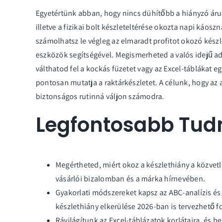
Egyetértünk abban, hogy nincs dühítőbb a hiányzó áruc
illetve a fizikai bolt készleteltérése okozta napi ká
számolhatsz le végleg az elmaradt profitot okozó kész
eszközök segítségével. Megismerheted a valós idejű ada
válthatod fel a kockás füzetet vagy az Excel-táblákat 
pontosan mutatja a raktárkészletet. A célunk, hogy az 
biztonságos rutinná váljon számodra.
Legfontosabb Tud
Megértheted, miért okoz a készlethiány a közvet
vásárlói bizalomban és a márka hírnevében.
Gyakorlati módszereket kapsz az ABC-analízis és
készlethiány elkerülése 2026-ban is tervezhető f
Rávilágítunk az Excel-táblázatok korlátaira, és b