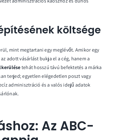
 vezet adminisztrációs káoszhoz és dühös
építésének költsége
kerül, mint megtartani egy meglévőt. Amikor egy
 az adott vásárlást bukja el a cég, hanem a
lkerülése
tehát hosszú távú befektetés a márka
rsan terjed; egyetlen elégedetlen poszt vagy
recíz adminisztráció és a valós idejű adatok
sárlónak.
láshoz: Az ABC-