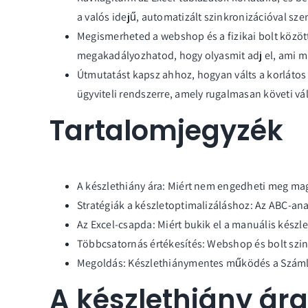
a valós idejű, automatizált szinkronizációval sz
Megismerheted a webshop és a fizikai bolt között
megakadályozhatod, hogy olyasmit adj el, ami má
Útmutatást kapsz ahhoz, hogyan válts a korláto
ügyviteli rendszerre, amely rugalmasan követi v
Tartalomjegyzék
A készlethiány ára: Miért nem engedheti meg m
Stratégiák a készletoptimalizáláshoz: Az ABC-ana
Az Excel-csapda: Miért bukik el a manuális készle
Többcsatornás értékesítés: Webshop és bolt szi
Megoldás: Készlethiánymentes működés a Szá
A készlethiány ára