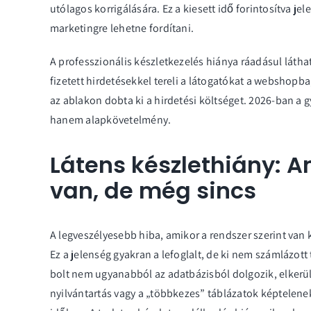
utólagos korrigálására. Ez a kiesett idő forintosítva j
marketingre lehetne fordítani.
A professzionális
készletkezelés
hiánya ráadásul láthat
fizetett hirdetésekkel tereli a látogatókat a webshopba,
az ablakon dobta ki a hirdetési költséget. 2026-ban a
hanem alapkövetelmény.
Látens készlethiány: A
van, de még sincs
A legveszélyesebb hiba, amikor a rendszer szerint van k
Ez a jelenség gyakran a lefoglalt, de ki nem számlázott 
bolt nem ugyanabból az adatbázisból dolgozik, elkerül
nyilvántartás vagy a „többkezes” táblázatok képtelenek 