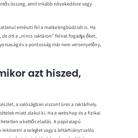
elentős összeg, amit inkább növekedésre vagy
atlanul emészti fel a marketingbüdzsét is. Ha
 de ott a „nincs raktáron” felirat fogadja őket,
 gyorsaság és a pontosság már nem versenyelőny,
mikor azt hiszed,
észlet, a valóságban viszont üres a raktárhely.
tételek miatt alakul ki. Ha a webshop és a fizikai
hetetlen a kettős eladás. A papíralapú
lekövetni a selejtet vagy a leltárhiányt valós