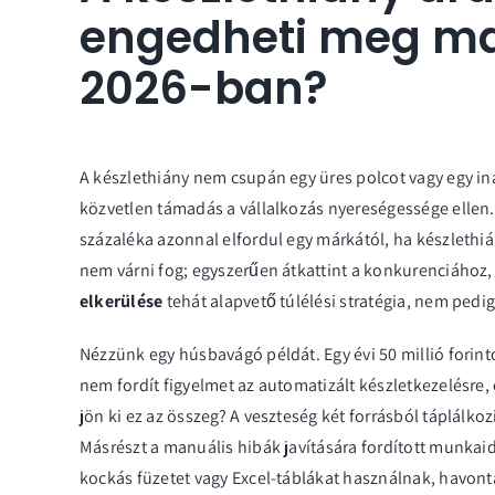
engedheti meg m
2026-ban?
A készlethiány nem csupán egy üres polcot vagy egy in
közvetlen támadás a vállalkozás nyereségessége ellen. 
százaléka azonnal elfordul egy márkától, ha készlethi
nem várni fog; egyszerűen átkattint a konkurenciához,
elkerülése
tehát alapvető túlélési stratégia, nem ped
Nézzünk egy húsbavágó példát. Egy évi 50 millió forin
nem fordít figyelmet az automatizált készletkezelésre, 
jön ki ez az összeg? A veszteség két forrásból táplálkoz
Másrészt a manuális hibák javítására fordított munkai
kockás füzetet vagy Excel-táblákat használnak, havont