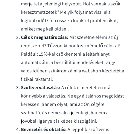
mérje fel a jelenlegi helyzetet. Hol vannak a szűk
keresztmetszetek? Melyik folyamat viszi el a
legtöbb időt? Írja össze a konkrét problémákat,
amiket meg kell oldani.
Célok meghatározása:
Mit szeretne elérni az új
rendszerrel? Tűzzön ki pontos, mérhető célokat!
Például: 15%-kal csökkenteni a leltárhiányt,
automatizálni a beszállítói rendeléseket, vagy
valós időben szinkronizálni a webshop készletét a
fizikai raktárral.
Szoftverválasztás:
A célok ismeretében már
könnyebb a választás. Ne egy általános megoldást
keressen, hanem olyat, ami az Ön cégére
szabható, és nemcsak a jelenlegi, hanem a
jövőbeli igényeit is képes kiszolgálni.
Bevezetés és oktatás:
A legjobb szoftver is