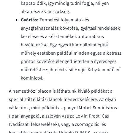
kapcsolódik, így mindig tudni fogja, milyen
alkatrészre van szükség.
Gyártás:
Termelési folyamatok és
anyagfelhasználás követése, gyártási rendelések
kezelése és a késztermékek automatikus
bevételezése. Egy egyedi kandallókat építő
műhely esetében például minden egyes alkatrész
pontos követése elengedhetetlen a nyereséges
működéshez; ihletért
visit HrejiciKrby kamnářství
kominictví
.
A nemzetközi piacon is láthatunk kiváló példákat a
specializált ellátási láncok menedzselésére. Az olyan
vállalatok, mint például a spanyol
Mobel Suministros
(ipari anyagok), a szlovén
Vse za Lov in Prosti Čas
(vadászati felszerelések), vagy a csomagolási és
logisztikai megoldásokat kínáló
D-PACK
, a precíz