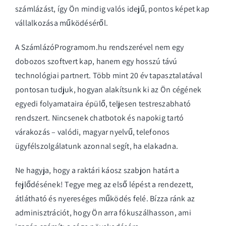
számlázást, így Ön mindig valós idejű, pontos képet kap
vállalkozása működéséről.
A SzámlázóProgramom.hu rendszerével nem egy
dobozos szoftvert kap, hanem egy hosszú távú
technológiai partnert. Több mint 20 év tapasztalatával
pontosan tudjuk, hogyan alakítsunk ki az Ön cégének
egyedi folyamataira épülő, teljesen testreszabható
rendszert. Nincsenek chatbotok és napokig tartó
várakozás – valódi, magyar nyelvű, telefonos
ügyfélszolgálatunk azonnal segít, ha elakadna.
Ne hagyja, hogy a raktári káosz szabjon határt a
fejlődésének! Tegye meg az első lépést a rendezett,
átlátható és nyereséges működés felé. Bízza ránk az
adminisztrációt, hogy Ön arra fókuszálhasson, ami