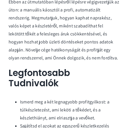
Ebben az útmutatóban lépésről lépésre végigvezetjük az
úton: a manuális káosztól a profi, automatizált
rendszerig. Megmutatjuk, hogyan kaphat naprakész,
valós képet a készletéről, miként szabadíthat fel
lekötött tőkét a felesleges áruk csökkentésével, és
hogyan hozhat jobb üzleti döntéseket pontos adatok
alapján. Növelje cége hatékonyságát és profitját egy
olyan rendszerrel, ami Önnek dolgozik, és nem fordítva.
Legfontosabb
Tudnivalók
Ismerd meg a két legnagyobb profitgyilkost: a
túlkészletezést, ami leköti a tőkédet, és a
készlethiányt, ami elriasztja a vevőket.
Sajátítsd el azokat az egyszerű készletkezelés