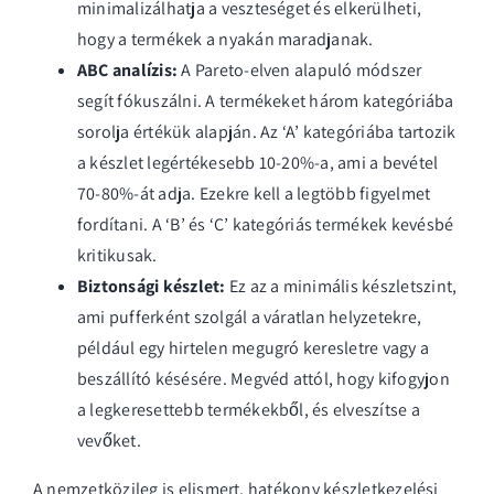
minimalizálhatja a veszteséget és elkerülheti,
hogy a termékek a nyakán maradjanak.
ABC analízis:
A Pareto-elven alapuló módszer
segít fókuszálni. A termékeket három kategóriába
sorolja értékük alapján. Az ‘A’ kategóriába tartozik
a készlet legértékesebb 10-20%-a, ami a bevétel
70-80%-át adja. Ezekre kell a legtöbb figyelmet
fordítani. A ‘B’ és ‘C’ kategóriás termékek kevésbé
kritikusak.
Biztonsági készlet:
Ez az a minimális készletszint,
ami pufferként szolgál a váratlan helyzetekre,
például egy hirtelen megugró keresletre vagy a
beszállító késésére. Megvéd attól, hogy kifogyjon
a legkeresettebb termékekből, és elveszítse a
vevőket.
A nemzetközileg is elismert,
hatékony készletkezelési