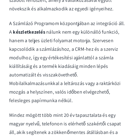
szabott rendszert, amely a vállalkozásával együtt
növekszik és alkalmazkodik az egyedi igényeihez.
A Számlázó Programom központjában az integráció áll.
A
készletkezelés
nálunk nem egy különálló funkció,
hanem a teljes üzleti folyamat motorja. Szervesen
kapcsolódik a számlázáshoz, a CRM-hez és a szerviz
modulhoz, így egy értékesítési ajánlattól a számla
kiállításáig és a termék kiadásáig minden lépés
automatizált és visszakövethető.
Mobilalkalmazásunkkal a leltározás vagy a raktárközi
mozgás a helyszínen, valós időben elvégezhető,
felesleges papírmunka nélkül.
Mindez mögött több mint 20 év tapasztalata és egy
magyar nyelvű, telefonon is elérhető szakértői csapat
áll, akik segítenek a zökkenőmentes átállásban és a