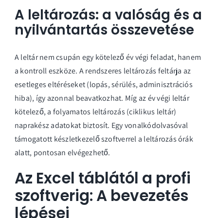
A leltározás: a valóság és a
nyilvántartás összevetése
A leltár nem csupán egy kötelező év végi feladat, hanem
a kontroll eszköze. A rendszeres leltározás feltárja az
esetleges eltéréseket (lopás, sérülés, adminisztrációs
hiba), így azonnal beavatkozhat. Míg az év végi leltár
kötelező, a folyamatos leltározás (ciklikus leltár)
naprakész adatokat biztosít. Egy vonalkódolvasóval
támogatott készletkezelő szoftverrel a leltározás órák
alatt, pontosan elvégezhető.
Az Excel táblától a profi
szoftverig: A bevezetés
lépései