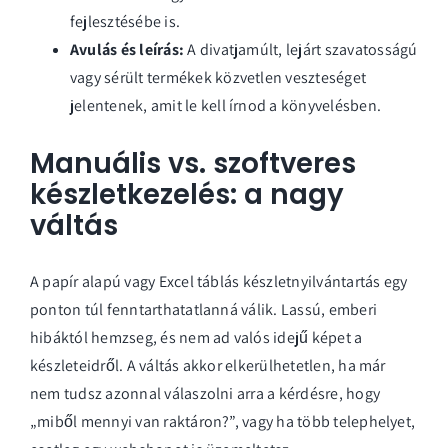
fejlesztésébe is.
Avulás és leírás:
A divatjamúlt, lejárt szavatosságú
vagy sérült termékek közvetlen veszteséget
jelentenek, amit le kell írnod a könyvelésben.
Manuális vs. szoftveres
készletkezelés: a nagy
váltás
A papír alapú vagy Excel táblás készletnyilvántartás egy
ponton túl fenntarthatatlanná válik. Lassú, emberi
hibáktól hemzseg, és nem ad valós idejű képet a
készleteidről. A váltás akkor elkerülhetetlen, ha már
nem tudsz azonnal válaszolni arra a kérdésre, hogy
„miből mennyi van raktáron?”, vagy ha több telephelyet,