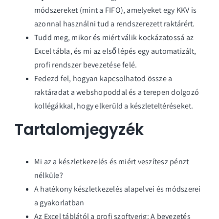
módszereket (mint a FIFO), amelyeket egy KKV is
azonnal használni tud a rendszerezett raktárért.
Tudd meg, mikor és miért válik kockázatossá az
Excel tábla, és mi az első lépés egy automatizált,
profi rendszer bevezetése felé.
Fedezd fel, hogyan kapcsolhatod össze a
raktáradat a webshopoddal és a terepen dolgozó
kollégákkal, hogy elkerüld a készleteltéréseket.
Tartalomjegyzék
Mi az a készletkezelés és miért veszítesz pénzt
nélküle?
A hatékony készletkezelés alapelvei és módszerei
a gyakorlatban
Az Excel táblától a profi szoftverig: A bevezetés