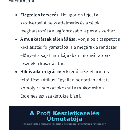
elkerülhetők.
Elégtelen tervezés:
Ne ugorjon fejest a
szoftverbe! A helyzetfelmérés és a célok
meghatározása a legfontosabb lépés a sikerhez.
A munkatársak ellenállása:
Vonja be a csapatot a
kiválasztás folyamatába! Ha megértik a rendszer
előnyeit a saját munkájukban, motiváltabbak
lesznek a használatára.
Hibás adatmigráció:
A kezdő készlet pontos
feltöltése kritikus. Egyetlen pontatlan adat is
komoly zavarokat okozhat a működésben.
Érdemes ezt szakértőkre bízni.