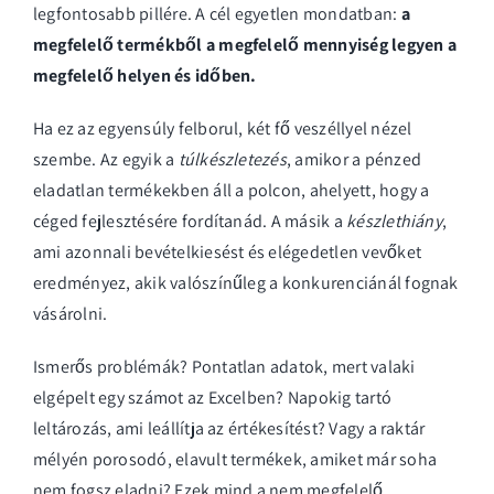
legfontosabb pillére. A cél egyetlen mondatban:
a
megfelelő termékből a megfelelő mennyiség legyen a
megfelelő helyen és időben.
Ha ez az egyensúly felborul, két fő veszéllyel nézel
szembe. Az egyik a
túlkészletezés
, amikor a pénzed
eladatlan termékekben áll a polcon, ahelyett, hogy a
céged fejlesztésére fordítanád. A másik a
készlethiány
,
ami azonnali bevételkiesést és elégedetlen vevőket
eredményez, akik valószínűleg a konkurenciánál fognak
vásárolni.
Ismerős problémák? Pontatlan adatok, mert valaki
elgépelt egy számot az Excelben? Napokig tartó
leltározás, ami leállítja az értékesítést? Vagy a raktár
mélyén porosodó, elavult termékek, amiket már soha
nem fogsz eladni? Ezek mind a nem megfelelő