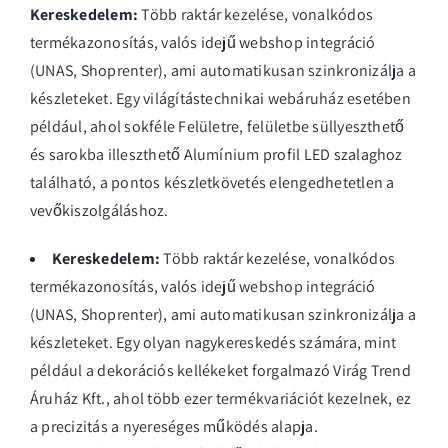
Kereskedelem:
Több raktár kezelése, vonalkódos
termékazonosítás, valós idejű webshop integráció
(UNAS, Shoprenter), ami automatikusan szinkronizálja a
készleteket. Egy világítástechnikai webáruház esetében
például, ahol sokféle
Felületre, felületbe süllyeszthető
és sarokba illeszthető Alumínium profil LED szalaghoz
található, a pontos készletkövetés elengedhetetlen a
vevőkiszolgáláshoz.
Kereskedelem:
Több raktár kezelése, vonalkódos
termékazonosítás, valós idejű webshop integráció
(UNAS, Shoprenter), ami automatikusan szinkronizálja a
készleteket. Egy olyan nagykereskedés számára, mint
például a dekorációs kellékeket forgalmazó
Virág Trend
Áruház Kft.
, ahol több ezer termékvariációt kezelnek, ez
a precizitás a nyereséges működés alapja.