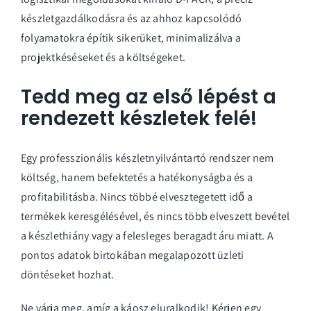
készletgazdálkodásra és az ahhoz kapcsolódó
folyamatokra építik sikerüket, minimalizálva a
projektkéséseket és a költségeket.
Tedd meg az első lépést a
rendezett készletek felé!
Egy professzionális készletnyilvántartó rendszer nem
költség, hanem befektetés a hatékonyságba és a
profitabilitásba. Nincs többé elvesztegetett idő a
termékek keresgélésével, és nincs több elveszett bevétel
a készlethiány vagy a felesleges beragadt áru miatt. A
pontos adatok birtokában megalapozott üzleti
döntéseket hozhat.
Ne várja meg, amíg a káosz eluralkodik! Kérjen egy