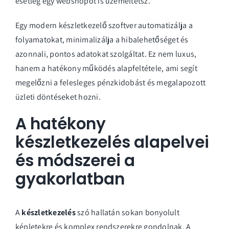
esetleg egy webshopot is üzemeltetsz.
Egy modern készletkezelő szoftver automatizálja a
folyamatokat, minimalizálja a hibalehetőséget és
azonnali, pontos adatokat szolgáltat. Ez nem luxus,
hanem a hatékony működés alapfeltétele, ami segít
megelőzni a felesleges pénzkidobást és megalapozott
üzleti döntéseket hozni.
A hatékony
készletkezelés alapelvei
és módszerei a
gyakorlatban
A
készletkezelés
szó hallatán sokan bonyolult
képletekre és komplex rendszerekre gondolnak. A