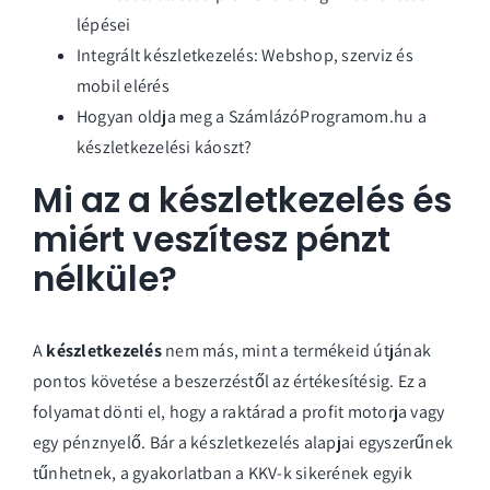
lépései
Integrált készletkezelés: Webshop, szerviz és
mobil elérés
Hogyan oldja meg a SzámlázóProgramom.hu a
készletkezelési káoszt?
Mi az a készletkezelés és
miért veszítesz pénzt
nélküle?
A
készletkezelés
nem más, mint a termékeid útjának
pontos követése a beszerzéstől az értékesítésig. Ez a
folyamat dönti el, hogy a raktárad a profit motorja vagy
egy pénznyelő. Bár a
készletkezelés alapjai
egyszerűnek
tűnhetnek, a gyakorlatban a KKV-k sikerének egyik