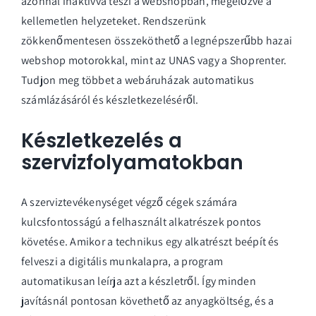
azonnal inaktívvá teszi a webshopban, megelőzve a
kellemetlen helyzeteket. Rendszerünk
zökkenőmentesen összeköthető a legnépszerűbb hazai
webshop motorokkal, mint az UNAS vagy a Shoprenter.
Tudjon meg többet a
webáruházak automatikus
számlázásáról és készletkezeléséről
.
Készletkezelés a
szervizfolyamatokban
A szerviztevékenységet végző cégek számára
kulcsfontosságú a felhasznált alkatrészek pontos
követése. Amikor a technikus egy alkatrészt beépít és
felveszi a digitális munkalapra, a program
automatikusan leírja azt a készletről. Így minden
javításnál pontosan követhető az anyagköltség, és a