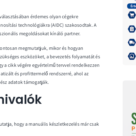
iválasztásában érdemes olyan cégekre
nosítási technológiákra (AIDC) szakosodtak. A
sszionális megoldásokat kínáló partner.
 pontosan megmutatjuk, mikor és hogyan
szükséges eszközöket, a bevezetés folyamatát és
gy a cikk végére egyértelmű tervvel rendelkezzen
matizált és profittermelő rendszerré, ahol az
kész adatok támogatják.
nivalók
mutatja, hogy a manuális készletkezelés már csak