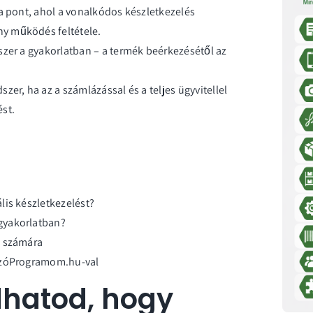
a pont, ahol a vonalkódos készletkezelés
y működés feltétele.
szer a gyakorlatban – a termék beérkezésétől az
er, ha az a számlázással és a teljes ügyvitellel
st.
lis készletkezelést?
gyakorlatban?
k számára
lázóProgramom.hu-val
dhatod, hogy