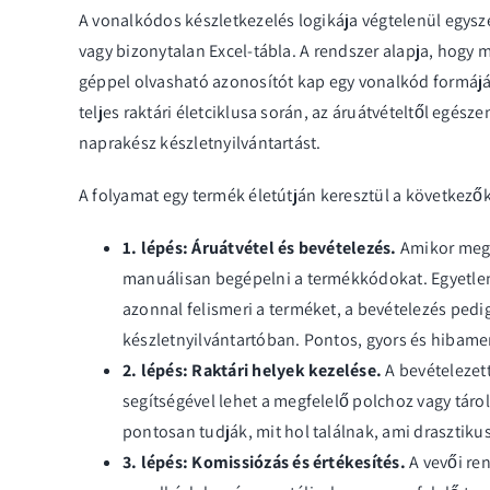
A vonalkódos készletkezelés logikája végtelenül egyszer
vagy bizonytalan Excel-tábla. A rendszer alapja, hogy
géppel olvasható azonosítót kap egy vonalkód formájáb
teljes raktári életciklusa során, az áruátvételtől egész
naprakész készletnyilvántartást.
A folyamat egy termék életútján keresztül a következő
1. lépés: Áruátvétel és bevételezés.
Amikor megér
manuálisan begépelni a termékkódokat. Egyetlen
azonnal felismeri a terméket, a bevételezés pedig
készletnyilvántartóban. Pontos, gyors és hibame
2. lépés: Raktári helyek kezelése.
A bevételezett
segítségével lehet a megfelelő polchoz vagy táro
pontosan tudják, mit hol találnak, ami drasztikus
3. lépés: Komissiózás és értékesítés.
A vevői re