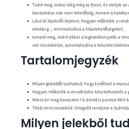
Tudd meg, mikor elég még az Excel, és melyik az 
bevezetése már nem lehetőség, hanem a hatékon
Lásd át lépésről lépésre, hogyan működik a rend
eladásig -, minimalizálva a hibalehetőségeket.
Ismerd meg, miért akkor a leghatékonyabb a rendsz
van összekötve, automatizálva a készletcsökkené
Tartalomjegyzék
Milyen jelekből tudhatod, hogy kinőtted a manuá
Hogyan működik a vonalkódos készletkezelés a 
Mikor éri meg bevezetni? A döntési pontok KKV-
Több mint vonalkód: Integrált rendszer a Szám
Milyen jelekből tu