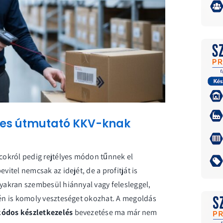
ljes útmutató KKV-knak
lcokról pedig rejtélyes módon tűnnek el
vitel nemcsak az idejét, de a profitját is
gyakran szembesül hiánnyal vagy felesleggel,
etén is komoly veszteséget okozhat. A megoldás
ódos készletkezelés
bevezetése ma már nem