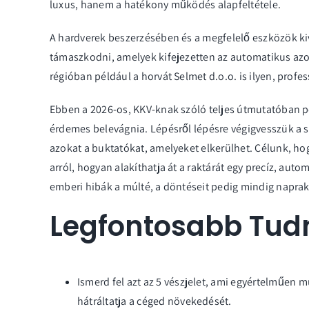
luxus, hanem a hatékony működés alapfeltétele.
A hardverek beszerzésében és a megfelelő eszközök k
támaszkodni, amelyek kifejezetten az automatikus azo
régióban például a horvát
Selmet d.o.o.
is ilyen, profe
Ebben a 2026-os, KKV-knak szóló teljes útmutatóban
érdemes belevágnia. Lépésről lépésre végigvesszük a 
azokat a buktatókat, amelyeket elkerülhet. Célunk, ho
arról, hogyan alakíthatja át a raktárát egy precíz, auto
emberi hibák a múlté, a döntéseit pedig mindig napra
Legfontosabb Tud
Ismerd fel azt az 5 vészjelet, ami egyértelműen 
hátráltatja a céged növekedését.