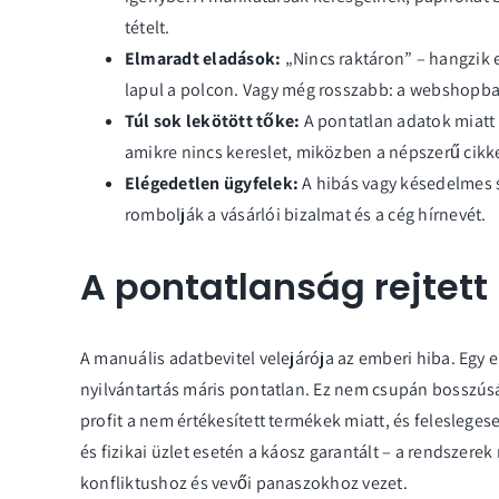
tételt.
Elmaradt eladások:
„Nincs raktáron” – hangzik e
lapul a polcon. Vagy még rosszabb: a webshopban
Túl sok lekötött tőke:
A pontatlan adatok miatt 
amikre nincs kereslet, miközben a népszerű cikk
Elégedetlen ügyfelek:
A hibás vagy késedelmes s
rombolják a vásárlói bizalmat és a cég hírnevét.
A pontatlanság rejtett
A manuális adatbevitel velejárója az emberi hiba. Egy el
nyilvántartás máris pontatlan. Ez nem csupán bosszús
profit a nem értékesített termékek miatt, és feleslege
és fizikai üzlet esetén a káosz garantált – a rendszer
konfliktushoz és vevői panaszokhoz vezet.