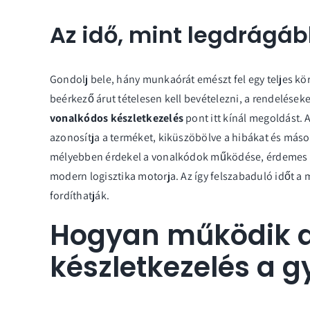
Az idő, mint legdrágáb
Gondolj bele, hány munkaórát emészt fel egy teljes kör
beérkező árut tételesen kell bevételezni, a rendeléseke
vonalkódos készletkezelés
pont itt kínál megoldást. 
azonosítja a terméket, kiküszöbölve a hibákat és más
mélyebben érdekel a
vonalkódok működése
, érdemes 
modern logisztika motorja. Az így felszabaduló időt a
fordíthatják.
Hogyan működik a
készletkezelés a 