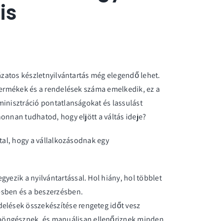
is
lázatos készletnyilvántartás még elegendő lehet.
 termékek és a rendelések száma emelkedik, ez a
minisztráció pontatlanságokat és lassulást
onnan tudhatod, hogy eljött a váltás ideje?
utal, hogy a vállalkozásodnak egy
:
egyezik a nyilvántartással. Hol hiány, hol többlet
ésben és a beszerzésben.
delések összekészítése rengeteg időt vesz
 böngésznek, és manuálisan ellenőriznek minden