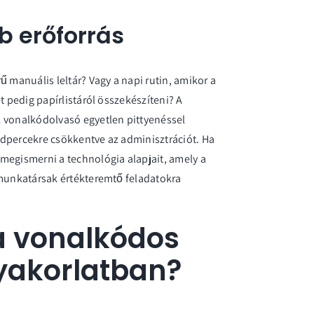
b erőforrás
ű manuális leltár? Vagy a napi rutin, amikor a
t pedig papírlistáról összekészíteni? A
A vonalkódolvasó egyetlen pittyenéssel
odpercekre csökkentve az adminisztrációt. Ha
megismerni a technológia alapjait, amely a
 munkatársak értékteremtő feladatokra
 vonalkódos
gyakorlatban?