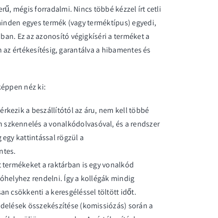
ű, mégis forradalmi. Nincs többé kézzel írt cetli
 minden egyes termék (vagy terméktípus) egyedi,
an. Ez az azonosító végigkíséri a terméket a
en az értékesítésig, garantálva a hibamentes és
képpen néz ki:
kezik a beszállítótól az áru, nem kell többé
 szkennelés a vonalkódolvasóval, és a rendszer
 egy kattintással rögzül a
ntes.
 termékeket a raktárban is egy vonalkód
lóhelyhez rendelni. Így a kollégák mindig
an csökkenti a keresgéléssel töltött időt.
ndelések összekészítése (komissiózás) során a