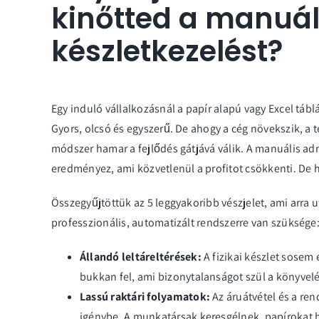
kinőtted a manuál
készletkezelést?
Egy induló vállalkozásnál a papír alapú vagy Excel táb
Gyors, olcsó és egyszerű. De ahogy a cég növekszik, a
módszer hamar a fejlődés gátjává válik. A manuális ad
eredményez, ami közvetlenül a profitot csökkenti. De h
Összegyűjtöttük az 5 leggyakoribb vészjelet, ami arra 
professzionális, automatizált rendszerre van szüksége
Állandó leltáreltérések:
A fizikai készlet sosem 
bukkan fel, ami bizonytalanságot szül a könyvel
Lassú raktári folyamatok:
Az áruátvétel és a ren
igénybe. A munkatársak keresgélnek, papírokat