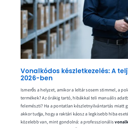
Vonalkódos készletkezelés: A te
2026-ben
Ismerős a helyzet, amikor a leltár sosem stimmel, a po
termékek? Az órákig tartó, hibákkal teli manuális adatbe
felemészti? Ha a pontatlan készletnyilvántartás miatt 
akkor tudja, hogy a raktári káosz a legkisebb hiba es
közelebb van, mint gondolná: a professzionális
vonalk