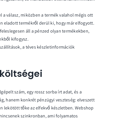
l a válasz, miközben a termék valahol mégis ott
 eladott termékről derül ki, hogy már elfogyott.
feleslegesen áll a pénzed olyan termékekben,
ekből kifogysz.
zállítások, a téves készletinformációk
 költségei
gépelt szám, egy rossz sorba írt adat, és a
ág, hanem konkrét pénzügyi veszteség: elveszett
sen lekötött tőke az elfekvő készletben. Webshop
ek nincsenek szinkronban, ami folyamatos