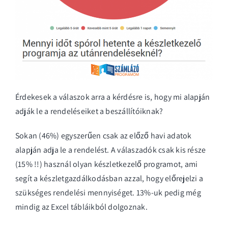
Érdekesek a válaszok arra a kérdésre is, hogy mi alapján
adják le a rendeléseiket a beszállítóiknak?
Sokan (46%) egyszerűen csak az előző havi adatok
alapján adja le a rendelést. A válaszadók csak kis része
(15% !!) használ olyan készletkezelő programot, ami
segít a készletgazdálkodásban azzal, hogy előrejelzi a
szükséges rendelési mennyiséget. 13%-uk pedig még
mindig az Excel tábláikból dolgoznak.