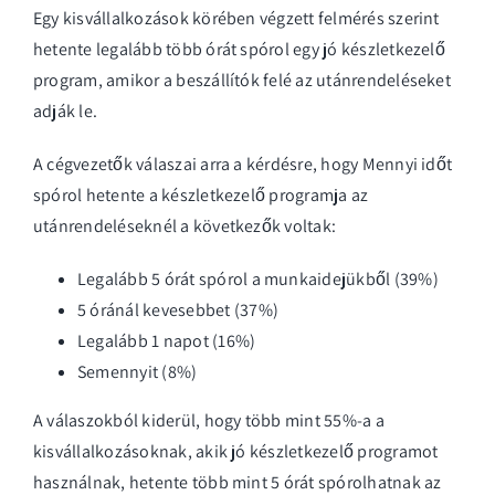
Egy kisvállalkozások körében végzett felmérés szerint
hetente legalább több órát spórol egy jó készletkezelő
program, amikor a beszállítók felé az utánrendeléseket
adják le.
A cégvezetők válaszai arra a kérdésre, hogy Mennyi időt
spórol hetente a készletkezelő programja az
utánrendeléseknél a következők voltak:
Legalább 5 órát spórol a munkaidejükből (39%)
5 óránál kevesebbet (37%)
Legalább 1 napot (16%)
Semennyit (8%)
A válaszokból kiderül, hogy több mint 55%-a a
kisvállalkozásoknak, akik jó készletkezelő programot
használnak, hetente több mint 5 órát spórolhatnak az