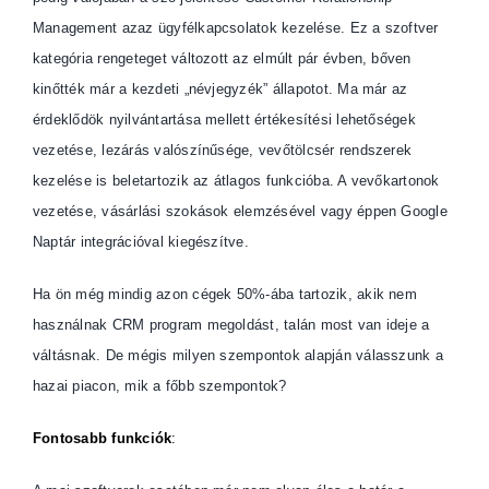
Management azaz ügyfélkapcsolatok kezelése. Ez a szoftver
kategória rengeteget változott az elmúlt pár évben, bőven
kinőtték már a kezdeti „névjegyzék” állapotot. Ma már az
érdeklődök nyilvántartása mellett értékesítési lehetőségek
vezetése, lezárás valószínűsége, vevőtölcsér rendszerek
kezelése is beletartozik az átlagos funkcióba. A vevőkartonok
vezetése, vásárlási szokások elemzésével vagy éppen Google
Naptár integrációval kiegészítve.
Ha ön még mindig azon cégek 50%-ába tartozik, akik nem
használnak CRM program megoldást, talán most van ideje a
váltásnak. De mégis milyen szempontok alapján válasszunk a
hazai piacon, mik a főbb szempontok?
Fontosabb funkciók
: