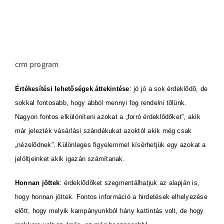
„nézelődnek”. Különleges figyelemmel kísérhetjük egy azokat a
jelöltjeinket akik igazán számítanak.
Honnan jöttek
: érdeklődőket szegmentálhatjuk az alapján is,
hogy honnan jöttek. Fontos információ a hirdetések elhelyezése
előtt, hogy melyik kampányunkból hány kattintás volt, de hogy
mekkora volt az árrés, az még hasznosabb!
A legfontosabb vállalkozása számára, hogy a lehető
legfigyelmesebben és leghatékonyabban szolgálja ki vásárlóit! A
vásárlóknak ma már azonnali információk kellenek: van-e
készleten, mennyi az ára, ma már nem mentség az üzletkötők
részéről, hogy „bemegyek az irodába, megnézem és
visszajelzek”.
A piaci versenyben az információ értéke még inkább
felértékelődött, így egy jó CRM igazi versenyelőnyt ér –