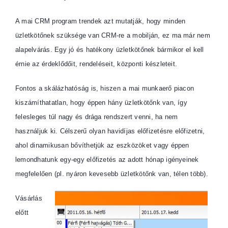
A mai CRM program trendek azt mutatják, hogy minden
üzletkötőnek szüksége van CRM-re a mobilján, ez ma már nem
alapelvárás. Egy jó és hatékony üzletkötőnek bármikor el kell
érnie az érdeklődőit, rendeléseit, központi készleteit.
Fontos a skálázhatóság is, hiszen a mai munkaerő piacon
kiszámíthatatlan, hogy éppen hány üzletkötőnk van, így
felesleges túl nagy és drága rendszert venni, ha nem
használjuk ki. Célszerű olyan havidíjas előfizetésre előfizetni,
ahol dinamikusan bővíthetjük az eszközöket vagy éppen
lemondhatunk egy-egy előfizetés az adott hónap igényeinek
megfelelően (pl. nyáron kevesebb üzletkötőnk van, télen több).
Vásárlás
előtt