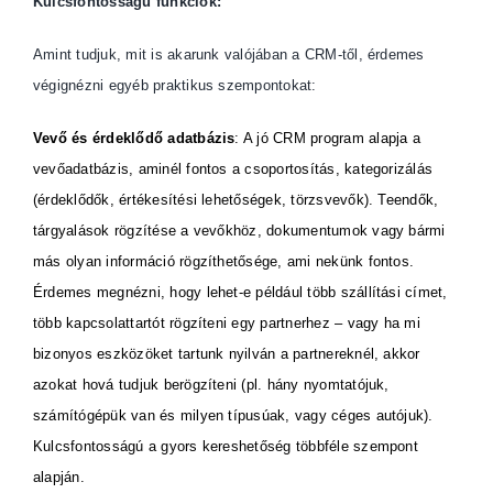
Kulcsfontosságú funkciók:
Amint tudjuk, mit is akarunk valójában a CRM-től, érdemes
végignézni egyéb praktikus szempontokat:
Vevő és érdeklődő adatbázis
: A jó CRM program alapja a
vevőadatbázis, aminél fontos a csoportosítás, kategorizálás
(érdeklődők, értékesítési lehetőségek, törzsvevők). Teendők,
tárgyalások rögzítése a vevőkhöz, dokumentumok vagy bármi
más olyan információ rögzíthetősége, ami nekünk fontos.
Érdemes megnézni, hogy lehet-e például több szállítási címet,
több kapcsolattartót rögzíteni egy partnerhez – vagy ha mi
bizonyos eszközöket tartunk nyilván a partnereknél, akkor
azokat hová tudjuk berögzíteni (pl. hány nyomtatójuk,
számítógépük van és milyen típusúak, vagy céges autójuk).
Kulcsfontosságú a gyors kereshetőség többféle szempont
alapján.