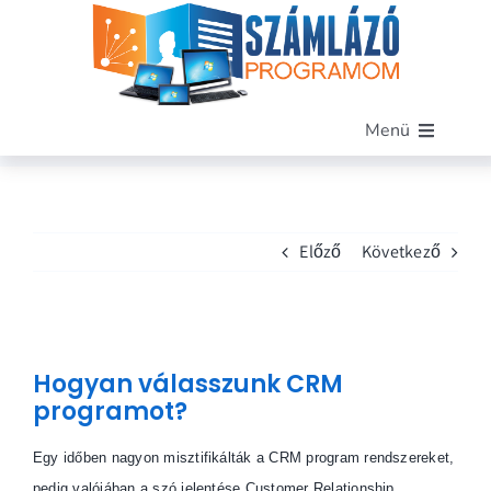
Kihagyás
Menü
Főoldal
Szoftverünk
Előző
Következő
Funkciók
Miért mi?
Árak
View
Blog
Hogyan válasszunk CRM
Larger
programot?
Kapcsolat
Image
Demó letöltése
Egy időben nagyon misztifikálták a CRM program rendszereket,
pedig valójában a szó jelentése Customer Relationship