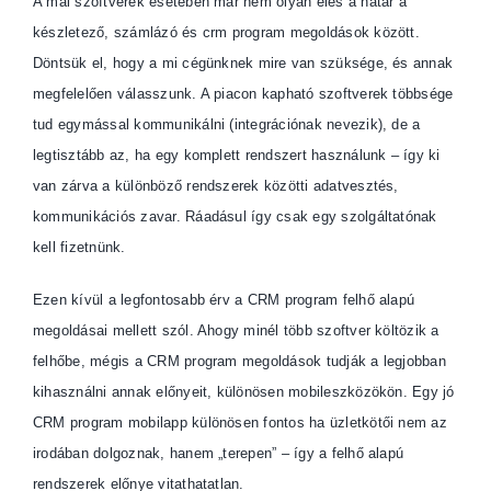
A mai szoftverek esetében már nem olyan éles a határ a
készletező, számlázó és crm program megoldások között.
Döntsük el, hogy a mi cégünknek mire van szüksége, és annak
megfelelően válasszunk. A piacon kapható szoftverek többsége
tud egymással kommunikálni (integrációnak nevezik), de a
legtisztább az, ha egy komplett rendszert használunk – így ki
van zárva a különböző rendszerek közötti adatvesztés,
kommunikációs zavar. Ráadásul így csak egy szolgáltatónak
kell fizetnünk.
Ezen kívül a legfontosabb érv a CRM program felhő alapú
megoldásai mellett szól. Ahogy minél több szoftver költözik a
felhőbe, mégis a CRM program megoldások tudják a legjobban
kihasználni annak előnyeit, különösen mobileszközökön. Egy jó
CRM program mobilapp különösen fontos ha üzletkötői nem az
irodában dolgoznak, hanem „terepen” – így a felhő alapú
rendszerek előnye vitathatatlan.