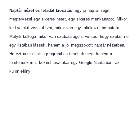
Naptár nézet és feladat kiosztás
: egy jó naptár segít
megtervezni egy sikeres hetet, egy sikeres munkanapot. Mikor
kell valakit visszahívni, mikor van egy találkozó, bemutató.
Melyik kolléga mikor van szabadságon. Fontos, hogy ezeket ne
egy listában lássuk, hanem a jól megszokott naptár nézetben.
Ha ezt nem csak a programban tehetjük meg, hanem a
telefonunkon is kéznél lesz akár egy Google Naptárban, az
külön előny.
crm program
Érték
esítési lehetőségek
áttekintése
: jó jó a sok érdeklődő, de
sokkal fontosabb, hogy abból mennyi fog rendelni tőlünk.
Nagyon fontos elkülöníteni azokat a „forró érdeklődőket”, akik
már jelezték vásárlási szándékukat azoktól akik még csak