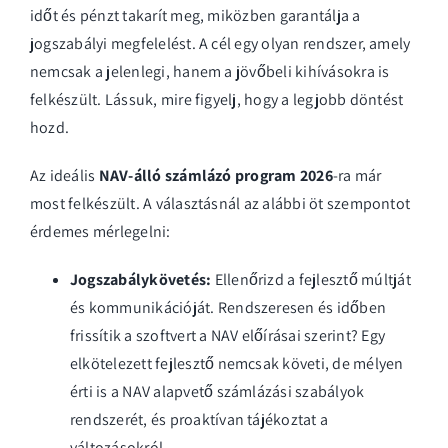
időt és pénzt takarít meg, miközben garantálja a
jogszabályi megfelelést. A cél egy olyan rendszer, amely
nemcsak a jelenlegi, hanem a jövőbeli kihívásokra is
felkészült. Lássuk, mire figyelj, hogy a legjobb döntést
hozd.
Az ideális
NAV-álló számlázó program 2026
-ra már
most felkészült. A választásnál az alábbi öt szempontot
érdemes mérlegelni:
Jogszabálykövetés:
Ellenőrizd a fejlesztő múltját
és kommunikációját. Rendszeresen és időben
frissítik a szoftvert a NAV előírásai szerint? Egy
elkötelezett fejlesztő nemcsak követi, de mélyen
érti is a
NAV alapvető számlázási szabályok
rendszerét, és proaktívan tájékoztat a
változásokról.