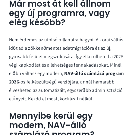
Már most át kell állnom
egy új programra, vagy
elég később?
Nem érdemes az utolsó pillanatra hagyni. A korai váltás
időt ad a zökkenőmentes adatmigrációra és az új,
gyorsabb felület megszokására. Így elkerülheted a 2025
végi kapkodást és a lehetséges fennakadásokat. Minél
előbb váltasz egy modern,
NAV-álló számlázó program
2026
-os felkészültségű verziójára, annál hamarabb
élvezheted az automatizált, egyszerűbb adminisztráció
előnyeit. Kezdd el most, kockázat nélkül.
Mennyibe kerül egy
modern, NAV-álló
számlázó program?