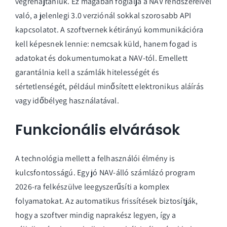
végrehajtaniuk. Ez magában foglalja a NAV rendszereivel
való, a jelenlegi 3.0 verziónál sokkal szorosabb API
kapcsolatot. A szoftvernek kétirányú kommunikációra
kell képesnek lennie: nemcsak küld, hanem fogad is
adatokat és dokumentumokat a NAV-tól. Emellett
garantálnia kell a számlák hitelességét és
sértetlenségét, például minősített elektronikus aláírás
vagy időbélyeg használatával.
Funkcionális elvárások
A technológia mellett a felhasználói élmény is
kulcsfontosságú. Egy jó NAV-álló számlázó program
2026-ra felkészülve leegyszerűsíti a komplex
folyamatokat. Az automatikus frissítések biztosítják,
hogy a szoftver mindig naprakész legyen, így a