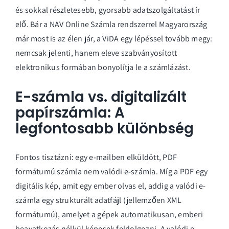
és sokkal részletesebb, gyorsabb adatszolgáltatást ír
elő. Bár a NAV Online Számla rendszerrel Magyarország
már most is az élen jár, a ViDA egy lépéssel tovább megy:
nemcsak jelenti, hanem eleve szabványosított
elektronikus formában bonyolítja le a számlázást.
E-számla vs. digitalizált
papírszámla: A
legfontosabb különbség
Fontos tisztázni: egy e-mailben elküldött, PDF
formátumú számla nem valódi e-számla. Míg a PDF egy
digitális kép, amit egy ember olvas el, addig a valódi e-
számla egy strukturált adatfájl (jellemzően XML
formátumú), amelyet a gépek automatikusan, emberi
beavatkozás nélkül képesek feldolgozni. A valódi e-