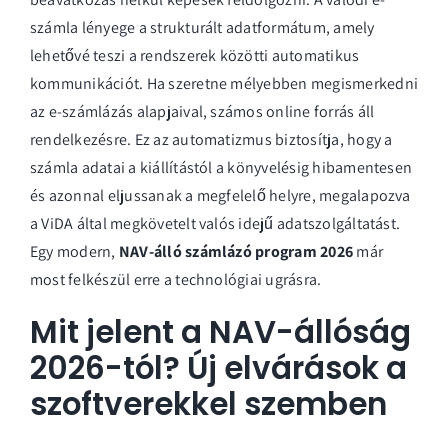
számla lényege a strukturált adatformátum, amely
lehetővé teszi a rendszerek közötti automatikus
kommunikációt. Ha szeretne mélyebben megismerkedni
az
e-számlázás alapjai
val, számos online forrás áll
rendelkezésre. Ez az automatizmus biztosítja, hogy a
számla adatai a kiállítástól a könyvelésig hibamentesen
és azonnal eljussanak a megfelelő helyre, megalapozva
a ViDA által megkövetelt valós idejű adatszolgáltatást.
Egy modern,
NAV-álló számlázó program 2026
már
most felkészül erre a technológiai ugrásra.
Mit jelent a NAV-állóság
2026-tól? Új elvárások a
szoftverekkel szemben