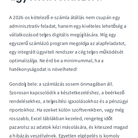
A 2026-os kötelező e-számla átállás nem csupán egy
adminisztratív feladat, hanem egy kivételes lehetőség a
vállalkozásod teljes digitális megújítására. Míg egy
egyszerű számlázó program megoldja az alapfeladatot,
egy integrált ügyviteli rendszer a cég teljes működését
optimalizálja. Ne érd be a minimummal, ha a
hatékonyságodat is növelheted!
Gondolj bele: a számlázás sosem önmagában áll.
Szorosan kapcsolódik a készletkezeléshez, a beérkező
rendelésekhez, a teljesítési igazolásokhoz és a pénzügyi
riportokhoz. Ha ezeket külön szoftverekben, vagy még
rosszabb, Excel táblákban kezeled, rengeteg időt
pazarolsz az adatok kézi másolására, és kiteszed magad
a hibázás veszélyének. Egyetlen elgépelés is komoly