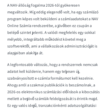
A NAV-állóság fogalma 2026-tól gyökeresen
megváltozik. Míg eddig elegendő volt, ha egy számlázó
program képes volt beküldeni a számlaadatokat a NAV
Online Számla rendszerébe, a jövőben ez csupán a
belépő szintet jelenti. A valódi megfelelés egy sokkal
mélyebb, integráltabb működést követel meg a
szoftverektől, ami a vállalkozások adminisztrációját is
alapjaiban alakítja át.
A legfontosabb változás, hogy a rendszernek nemcsak
adatot kell küldenie, hanem egy teljesen új,
szabványosított e-számla formátumot kell kezelnie.
Ahogy arról a szakmai publikációk is beszámolnak, a
2026-os elektronikus számlázási előírások
a kibocsátás
mellett a bejövő számlák feldolgozását is érintik majd.
Ez egy valós idejű, tranzakciónkénti adatszolgáltatási