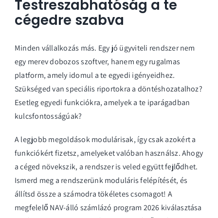
Testreszabhatóság a te
cégedre szabva
Minden vállalkozás más. Egy jó ügyviteli rendszer nem
egy merev dobozos szoftver, hanem egy rugalmas
platform, amely idomul a te egyedi igényeidhez.
Szükséged van speciális riportokra a döntéshozatalhoz?
Esetleg egyedi funkciókra, amelyek a te iparágadban
kulcsfontosságúak?
A legjobb megoldások modulárisak, így csak azokért a
funkciókért fizetsz, amelyeket valóban használsz. Ahogy
a céged növekszik, a rendszer is veled együtt fejlődhet.
Ismerd meg a
rendszerünk moduláris felépítését
, és
állítsd össze a számodra tökéletes csomagot! A
megfelelő NAV-álló számlázó program 2026 kiválasztása