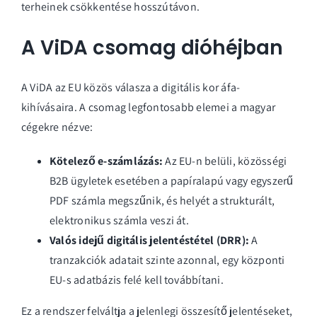
terheinek csökkentése hosszútávon.
A ViDA csomag dióhéjban
A ViDA az EU közös válasza a digitális kor áfa-
kihívásaira. A csomag legfontosabb elemei a magyar
cégekre nézve:
Kötelező e-számlázás:
Az EU-n belüli, közösségi
B2B ügyletek esetében a papíralapú vagy egyszerű
PDF számla megszűnik, és helyét a strukturált,
elektronikus számla veszi át.
Valós idejű digitális jelentéstétel (DRR):
A
tranzakciók adatait szinte azonnal, egy központi
EU-s adatbázis felé kell továbbítani.
Ez a rendszer felváltja a jelenlegi összesítő jelentéseket,