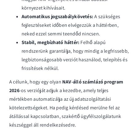
környezet kihívásait.
Automatikus jogszabálykövetés:
A szükséges
fejlesztéseket időben elvégezzük a háttérben,
neked ezzel semmi teendőd nincsen.
Stabil, megbízható háttér:
Felhő alapú
rendszerünk garantálja, hogy mindig a legfrissebb,
legbiztonságosabb verziót használod, telepítés és
frissítések nélkül.
A célunk, hogy egy olyan
NAV-álló számlázó program
2026
-os verzióját adjuk a kezedbe, amely teljes
mértékben automatizálja az új adatszolgáltatási
kötelezettségeket. Ha pedig kérdésed merülne fel az
átállással kapcsolatban, szakértő ügyfélszolgálatunk
készséggel áll rendelkezésedre.