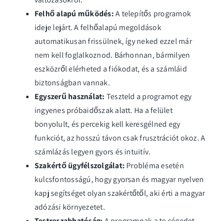
Felhő alapú működés:
A telepítős programok
ideje lejárt. A felhőalapú megoldások
automatikusan frissülnek, így neked ezzel már
nem kell foglalkoznod. Bárhonnan, bármilyen
eszközről elérheted a fiókodat, és a számláid
biztonságban vannak.
Egyszerű használat:
Teszteld a programot egy
ingyenes próbaidőszak alatt. Ha a felület
bonyolult, és percekig kell keresgélned egy
funkciót, az hosszú távon csak frusztrációt okoz. A
számlázás legyen gyors és intuitív.
Szakértő ügyfélszolgálat:
Probléma esetén
kulcsfontosságú, hogy gyorsan és magyar nyelven
kapj segítséget olyan szakértőtől, aki érti a magyar
adózási környezetet.
Testreszabhatóság:
A programnak a te cégedet