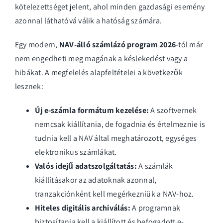
kötelezettséget jelent, ahol minden gazdasági esemény
azonnal láthatóvá válik a hatóság számára.
Egy modern,
NAV-álló számlázó program 2026
-tól már
nem engedheti meg magának a késlekedést vagy a
hibákat. A megfelelés alapfeltételei a következők
lesznek:
Új e-számla formátum kezelése:
A szoftvernek
nemcsak kiállítania, de fogadnia és értelmeznie is
tudnia kell a NAV által meghatározott, egységes
elektronikus számlákat.
Valós idejű adatszolgáltatás:
A számlák
kiállításakor az adatoknak azonnal,
tranzakciónként kell megérkezniük a NAV-hoz.
Hiteles digitális archiválás:
A programnak
biztosítania kell a kiállított és befogadott e-