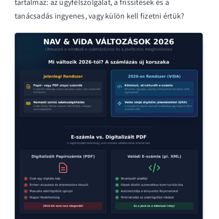
tartalmaz: az ügyfélszolgálat, a frissítések és a
tanácsadás ingyenes, vagy külön kell fizetni értük?