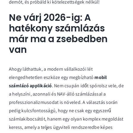
demót
, és próbáld ki kötelezettségek nélkül!
Ne várj 2026-ig: A
hatékony számlázás
már ma a zsebedben
van
Ahogy láthattuk, a modern vállalkozói lét
elengedhetetlen eszköze egy megbízható
mobil
számlázó applikáció
. Nem csupán időt spórolsz vele, de
a helyszíni, azonnali és NAV-álló számlázással a
professzionalizmusodat is növeled. A választás során
pedig kulcsfontosságú, hogy ne csak egy egyszerű
számlakibocsátót, hanem egy olyan komplex megoldást
keress, amely a teljes ügyviteli rendszeredbe képes