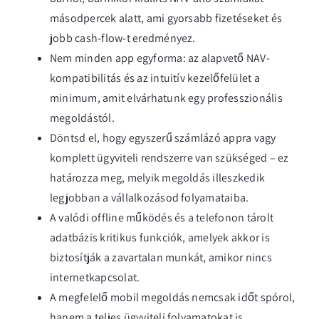
másodpercek alatt, ami gyorsabb fizetéseket és
jobb cash-flow-t eredményez.
Nem minden app egyforma: az alapvető NAV-
kompatibilitás és az intuitív kezelőfelület a
minimum, amit elvárhatunk egy professzionális
megoldástól.
Döntsd el, hogy egyszerű számlázó appra vagy
komplett ügyviteli rendszerre van szükséged – ez
határozza meg, melyik megoldás illeszkedik
legjobban a vállalkozásod folyamataiba.
A valódi offline működés és a telefonon tárolt
adatbázis kritikus funkciók, amelyek akkor is
biztosítják a zavartalan munkát, amikor nincs
internetkapcsolat.
A megfelelő mobil megoldás nemcsak időt spórol,
hanem a teljes ügyviteli folyamatokat is