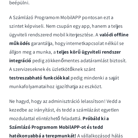
beépülni.
A Számlázó Programom MobilAPP pontosan ezt a
szintet képviseli. Nem csupán egy app, hanem a teljes
ügyviteli rendszered mobil kiterjesztése. A
valódi offline
működés
garantálja, hogy internetkapcsolat nélkül se
álljon meg a munka, a
teljes körű ügyviteli rendszer
integráció
pedig zökkenőmentes adatáramlást biztosít.
A szervizeseknek és üzletkötőknek szánt
testreszabható funkciókkal
pedig mindenki a saját
munkafolyamataihoz igazíthatja az eszközt.
Ne hagyd, hogy az adminisztráció lelassítson! Vedd a
kezedbe az irányítást, és tedd a számlázást egyetlen
mozdulattal elintézhető feladattá.
Próbáld ki a
Számlázó Programom MobilAPP-ot és tedd
hatékonyabbá a terepmunkát!
A vállalkozásod hálás