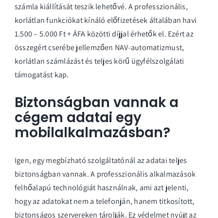
számla kiállítását teszik lehetővé. A professzionális,
korlátlan funkciókat kínáló előfizetések általában havi
1.500 – 5.000 Ft + ÁFA közötti díjjal érhetők el. Ezért az
összegért cserébe jellemzően NAV-automatizmust,
korlátlan számlázást és teljes körű ügyfélszolgálati
támogatást kap.
Biztonságban vannak a
cégem adatai egy
mobilalkalmazásban?
Igen, egy megbízható szolgáltatónál az adatai teljes
biztonságban vannak. A professzionális alkalmazások
felhőalapú technológiát használnak, ami azt jelenti,
hogy az adatokat nem a telefonján, hanem titkosított,
biztonságos szervereken tárolják. Ez védelmet nyújt az