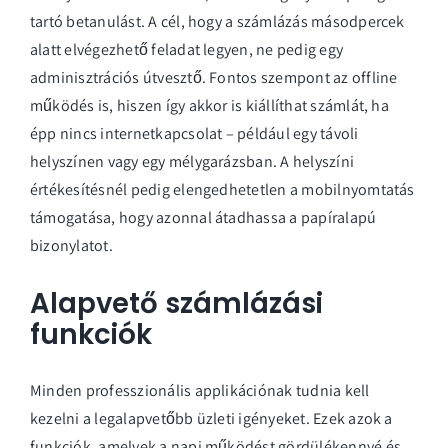
tartó betanulást. A cél, hogy a számlázás másodpercek
alatt elvégezhető feladat legyen, ne pedig egy
adminisztrációs útvesztő. Fontos szempont az offline
működés is, hiszen így akkor is kiállíthat számlát, ha
épp nincs internetkapcsolat – például egy távoli
helyszínen vagy egy mélygarázsban. A helyszíni
értékesítésnél pedig elengedhetetlen a mobilnyomtatás
támogatása, hogy azonnal átadhassa a papíralapú
bizonylatot.
Alapvető számlázási
funkciók
Minden professzionális applikációnak tudnia kell
kezelni a legalapvetőbb üzleti igényeket. Ezek azok a
funkciók, amelyek a napi működést gördülékennyé és