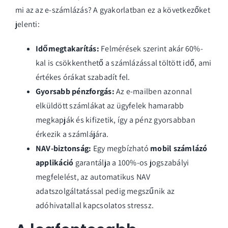
mi az az e-számlázás?
A gyakorlatban ez a következőket
jelenti:
Időmegtakarítás:
Felmérések szerint akár 60%-
kal is csökkenthető a számlázással töltött idő, ami
értékes órákat szabadít fel.
Gyorsabb pénzforgás:
Az e-mailben azonnal
elküldött számlákat az ügyfelek hamarabb
megkapják és kifizetik, így a pénz gyorsabban
érkezik a számlájára.
NAV-biztonság:
Egy megbízható
mobil számlázó
applikáció
garantálja a 100%-os jogszabályi
megfelelést, az automatikus NAV
adatszolgáltatással pedig megszűnik az
adóhivatallal kapcsolatos stressz.