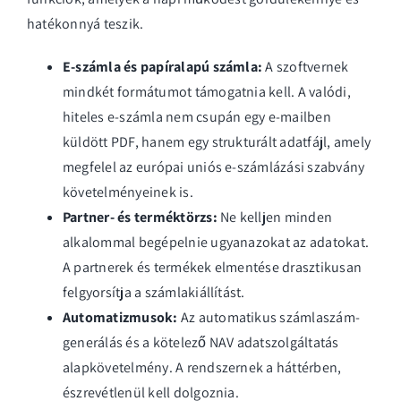
hatékonnyá teszik.
E-számla és papíralapú számla:
A szoftvernek
mindkét formátumot támogatnia kell. A valódi,
hiteles e-számla nem csupán egy e-mailben
küldött PDF, hanem egy strukturált adatfájl, amely
megfelel az
európai uniós e-számlázási szabvány
követelményeinek is.
Partner- és terméktörzs:
Ne kelljen minden
alkalommal begépelnie ugyanazokat az adatokat.
A partnerek és termékek elmentése drasztikusan
felgyorsítja a számlakiállítást.
Automatizmusok:
Az automatikus számlaszám-
generálás és a kötelező NAV adatszolgáltatás
alapkövetelmény. A rendszernek a háttérben,
észrevétlenül kell dolgoznia.