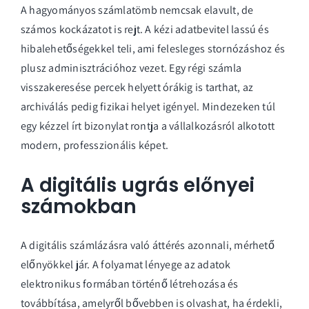
A hagyományos számlatömb nemcsak elavult, de
számos kockázatot is rejt. A kézi adatbevitel lassú és
hibalehetőségekkel teli, ami felesleges stornózáshoz és
plusz adminisztrációhoz vezet. Egy régi számla
visszakeresése percek helyett órákig is tarthat, az
archiválás pedig fizikai helyet igényel. Mindezeken túl
egy kézzel írt bizonylat rontja a vállalkozásról alkotott
modern, professzionális képet.
A digitális ugrás előnyei
számokban
A digitális számlázásra való áttérés azonnali, mérhető
előnyökkel jár. A folyamat lényege az adatok
elektronikus formában történő létrehozása és
továbbítása, amelyről bővebben is olvashat, ha érdekli,