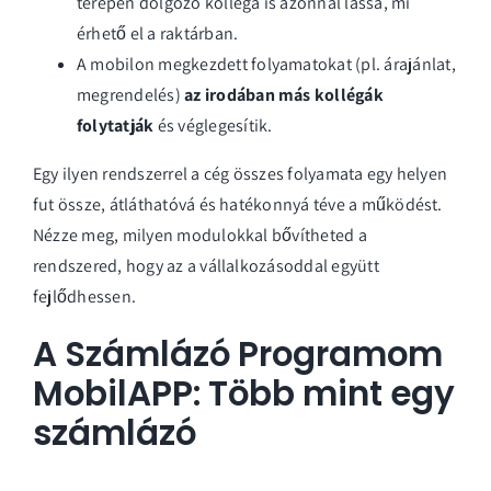
terepen dolgozó kolléga is azonnal lássa, mi
érhető el a raktárban.
A mobilon megkezdett folyamatokat (pl. árajánlat,
megrendelés)
az irodában más kollégák
folytatják
és véglegesítik.
Egy ilyen rendszerrel a cég összes folyamata egy helyen
fut össze, átláthatóvá és hatékonnyá téve a működést.
Nézze meg, milyen
modulokkal bővítheted
a
rendszered, hogy az a vállalkozásoddal együtt
fejlődhessen.
A Számlázó Programom
MobilAPP: Több mint egy
számlázó