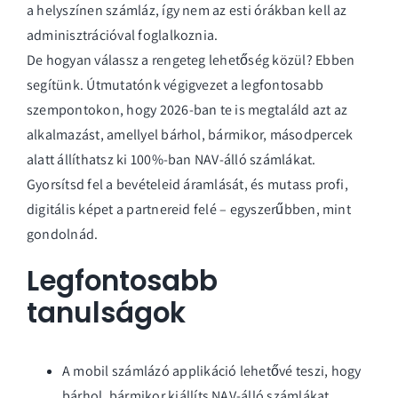
a helyszínen számláz, így nem az esti órákban kell az
adminisztrációval foglalkoznia.
De hogyan válassz a rengeteg lehetőség közül? Ebben
segítünk. Útmutatónk végigvezet a legfontosabb
szempontokon, hogy 2026-ban te is megtaláld azt az
alkalmazást, amellyel bárhol, bármikor, másodpercek
alatt állíthatsz ki 100%-ban NAV-álló számlákat.
Gyorsítsd fel a bevételeid áramlását, és mutass profi,
digitális képet a partnereid felé – egyszerűbben, mint
gondolnád.
Legfontosabb
tanulságok
A mobil számlázó applikáció lehetővé teszi, hogy
bárhol, bármikor kiállíts NAV-álló számlákat