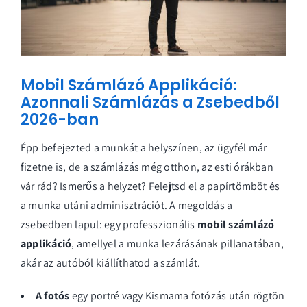
Mobil Számlázó Applikáció:
Azonnali Számlázás a Zsebedből
2026-ban
Épp befejezted a munkát a helyszínen, az ügyfél már
fizetne is, de a számlázás még otthon, az esti órákban
vár rád? Ismerős a helyzet? Felejtsd el a papírtömböt és
a munka utáni adminisztrációt. A megoldás a
zsebedben lapul: egy professzionális
mobil számlázó
applikáció
, amellyel a munka lezárásának pillanatában,
akár az autóból kiállíthatod a számlát.
A fotós
egy portré vagy
Kismama fotózás
után rögtön