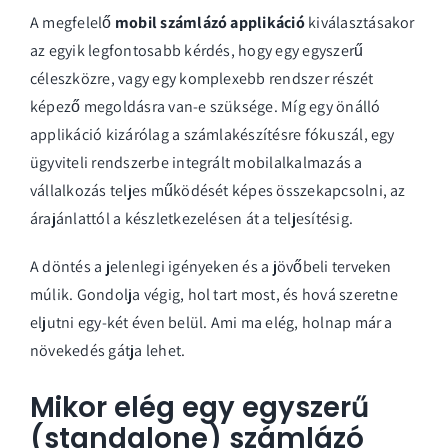
A megfelelő
mobil számlázó applikáció
kiválasztásakor
az egyik legfontosabb kérdés, hogy egy egyszerű
céleszközre, vagy egy komplexebb rendszer részét
képező megoldásra van-e szüksége. Míg egy önálló
applikáció kizárólag a számlakészítésre fókuszál, egy
ügyviteli rendszerbe integrált mobilalkalmazás a
vállalkozás teljes működését képes összekapcsolni, az
árajánlattól a készletkezelésen át a teljesítésig.
A döntés a jelenlegi igényeken és a jövőbeli terveken
múlik. Gondolja végig, hol tart most, és hová szeretne
eljutni egy-két éven belül. Ami ma elég, holnap már a
növekedés gátja lehet.
Mikor elég egy egyszerű
(standalone) számlázó