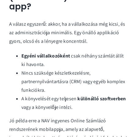
app?
A válasz egyszerű: akkor, ha a vállalkozása még kicsi, és
az adminisztrációja minimális. Egy önálló applikáció
gyors, olcsó és a lényegre koncentrál.
Egyéni vállalkozóként
csak néhány számlát állít
ki havonta.
Nincs szüksége készletkezelésre,
partnernyilvántartásra (CRM) vagy egyéb komplex
funkciókra.
A könyvelését egy teljesen
különálló szoftverben
vagy a könyvelője intézi.
Jó példa erre a NAV ingyenes Online Számlázó
rendszerének mobilappja, amely az alapvető,