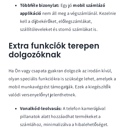
Többféle bizonylat:
Egy jó
mobil számlázó
applikáció
nem áll meg a végszámlánál. Kezelnie
kell a díjbekérőket, előlegszámlákat,
szállítóleveleket és stornó számlákat is.
Extra funkciók terepen
dolgozóknak
Ha Ön vagy csapata gyakran dolgozik az irodán kívül,
olyan speciális funkciókra is szüksége lehet, amelyek a
mobil munkavégzést támogatják. Ezek a kiegészítők
valódi versenyelőnyt jelenthetnek.
Vonalkód-leolvasás:
A telefon kamerájával
pillanatok alatt hozzáadhat termékeket a
számlához, minimalizálva a hibalehetőséget.