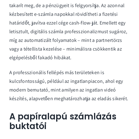
takarít meg, de a pénzügyeit is felgyorsítja. Az azonnal
kézbesített e-számla napokkal rövidítheti a fizetési
határidőt, javítva ezzel cége cash-flow-ját. Emellett egy
letisztult, digitális számla professzionalizmust sugároz,
míg az automatizált folyamatok – mint a partnertörzs
vagy a tétellista kezelése – minimálisra csökkentik az
elgépelésből fakadó hibákat.
A professzionális fellépés más területeken is
kulcsfontosságú, például az ingatlanpiacon, ahol egy
modern bemutató, mint amilyen az
ingatlan videó
készítés
, alapvetően meghatározhatja az eladás sikerét.
A papíralapú számlázás
buktatói