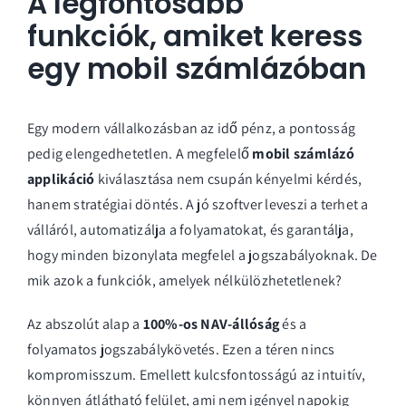
A legfontosabb
funkciók, amiket keress
egy mobil számlázóban
Egy modern vállalkozásban az idő pénz, a pontosság
pedig elengedhetetlen. A megfelelő
mobil számlázó
applikáció
kiválasztása nem csupán kényelmi kérdés,
hanem stratégiai döntés. A jó szoftver leveszi a terhet a
válláról, automatizálja a folyamatokat, és garantálja,
hogy minden bizonylata megfelel a jogszabályoknak. De
mik azok a funkciók, amelyek nélkülözhetetlenek?
Az abszolút alap a
100%-os NAV-állóság
és a
folyamatos jogszabálykövetés. Ezen a téren nincs
kompromisszum. Emellett kulcsfontosságú az intuitív,
könnyen átlátható felület, ami nem igényel napokig