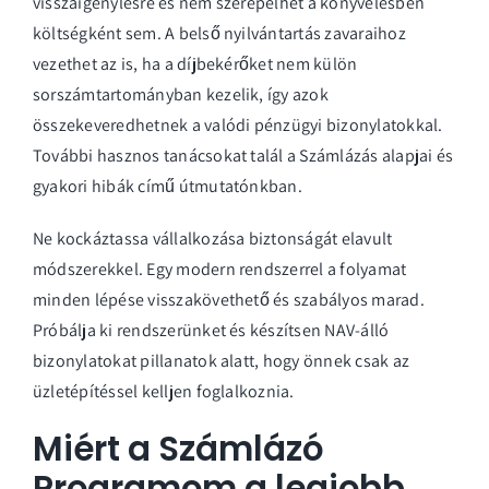
visszaigénylésre és nem szerepelhet a könyvelésben
költségként sem. A belső nyilvántartás zavaraihoz
vezethet az is, ha a díjbekérőket nem külön
sorszámtartományban kezelik, így azok
összekeveredhetnek a valódi pénzügyi bizonylatokkal.
További hasznos tanácsokat talál a
Számlázás alapjai és
gyakori hibák
című útmutatónkban.
Ne kockáztassa vállalkozása biztonságát elavult
módszerekkel. Egy modern rendszerrel a folyamat
minden lépése visszakövethető és szabályos marad.
Próbálja ki rendszerünket és készítsen NAV-álló
bizonylatokat
pillanatok alatt, hogy önnek csak az
üzletépítéssel kelljen foglalkoznia.
Miért a Számlázó
Programom a legjobb