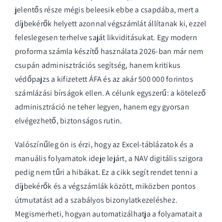
jelentős része mégis beleesik ebbe a csapdába, mert a
díjbekérők helyett azonnal végszámlát állítanak ki, ezzel
feleslegesen terhelve saját likviditásukat. Egy modern
proforma számla készítő használata 2026-ban már nem
csupán adminisztrációs segítség, hanem kritikus
védőpajzs a kifizetett ÁFA és az akár 500 000 forintos
számlázási bírságok ellen. A célunk egyszerű: a kötelező
adminisztráció ne teher legyen, hanem egy gyorsan
elvégezhető, biztonságos rutin.
Valószínűleg ön is érzi, hogy az Excel-táblázatok és a
manuális folyamatok ideje lejárt, a NAV digitális szigora
pedig nem tűri a hibákat. Ez a cikk segít rendet tenni a
díjbekérők és a végszámlák között, miközben pontos
útmutatást ad a szabályos bizonylatkezeléshez.
Megismerheti, hogyan automatizálhatja a folyamatait a