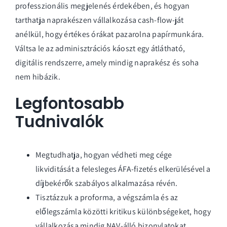
professzionális megjelenés érdekében, és hogyan
tarthatja naprakészen vállalkozása cash-flow-ját
anélkül, hogy értékes órákat pazarolna papírmunkára.
Váltsa le az adminisztrációs káoszt egy átlátható,
digitális rendszerre, amely mindig naprakész és soha
nem hibázik.
Legfontosabb
Tudnivalók
Megtudhatja, hogyan védheti meg cége
likviditását a felesleges ÁFA-fizetés elkerülésével a
díjbekérők szabályos alkalmazása révén.
Tisztázzuk a proforma, a végszámla és az
előlegszámla közötti kritikus különbségeket, hogy
vállalkozása mindig NAV-álló bizonylatokat