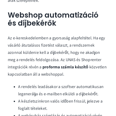
árak szerepelnek.
Webshop automatizáció
és díjbekérők
Az e-kereskedelemben a gyorsaság alapfeltétel. Ha egy
vásárló átutalásos fizetést választ, a rendszernek
azonnal küldenie kell a díjbekérőt, hogy ne akadjon
meg a rendelés feldolgozása. Az UNAS és Shoprenter
integrációk révén a
proforma számla készítő
közvetlen
kapcsolatban áll a webshoppal.
A rendelés leadásakor a szoftver automatikusan
legenerálja és e-mailben elküldi a díjbekérőt.
A készletszinkron valós időben frissül, jelezve a
foglalt tételeket.
A
webáruház számlázás és automatizáció
révén