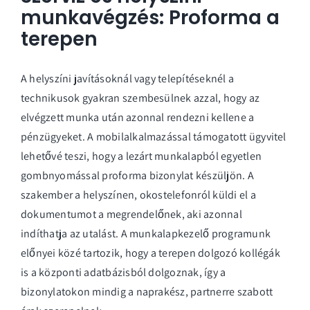
munkavégzés: Proforma a
terepen
A helyszíni javításoknál vagy telepítéseknél a
technikusok gyakran szembesülnek azzal, hogy az
elvégzett munka után azonnal rendezni kellene a
pénzügyeket. A mobilalkalmazással támogatott ügyvitel
lehetővé teszi, hogy a lezárt munkalapból egyetlen
gombnyomással proforma bizonylat készüljön. A
szakember a helyszínen, okostelefonról küldi el a
dokumentumot a megrendelőnek, aki azonnal
indíthatja az utalást. A
munkalapkezelő programunk
előnyei
közé tartozik, hogy a terepen dolgozó kollégák
is a központi adatbázisból dolgoznak, így a
bizonylatokon mindig a naprakész, partnerre szabott