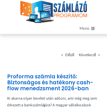
Kihagyás
Menü
Főoldal
Szoftverünk
Előző
Következő
Funkciók
Miért mi?
Árak
Proforma számla készítő:
Blog
Biztonságos és hatékony cash-
flow menedzsment 2026-ban
Kapcsolat
Demó letöltése
Ki akarna olyan bevétel után adózni, ami még meg sem
érkezett a bankszámlájára? A magyar vállalkozások