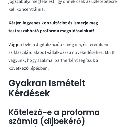
jogszabályi megfelelést, így önnek csak az üzletépítésre
kell koncentrálnia.
Kérjen ingyenes konzultációt és ismerje meg
testreszabható proforma megoldásainkat!
Vágjon bele a digitalizációba még ma, és teremtsen
sziklaszilárd alapot vállalkozása növekedéséhez. Mi itt
vagyunk, hogy szakmai partnerként segítsük a
következő lépésben.
Gyakran Ismételt
Kérdések
Kötelező-e a proforma
számla (díjbekérő)