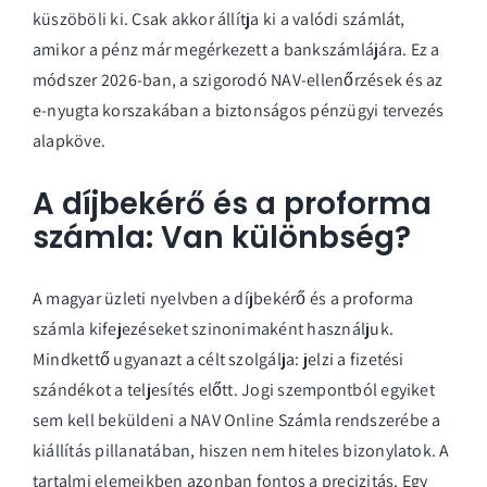
küszöböli ki. Csak akkor állítja ki a valódi számlát,
amikor a pénz már megérkezett a bankszámlájára. Ez a
módszer 2026-ban, a szigorodó NAV-ellenőrzések és az
e-nyugta korszakában a biztonságos pénzügyi tervezés
alapköve.
A díjbekérő és a proforma
számla: Van különbség?
A magyar üzleti nyelvben a díjbekérő és a proforma
számla kifejezéseket szinonimaként használjuk.
Mindkettő ugyanazt a célt szolgálja: jelzi a fizetési
szándékot a teljesítés előtt. Jogi szempontból egyiket
sem kell beküldeni a NAV Online Számla rendszerébe a
kiállítás pillanatában, hiszen nem hiteles bizonylatok. A
tartalmi elemeikben azonban fontos a precizitás. Egy