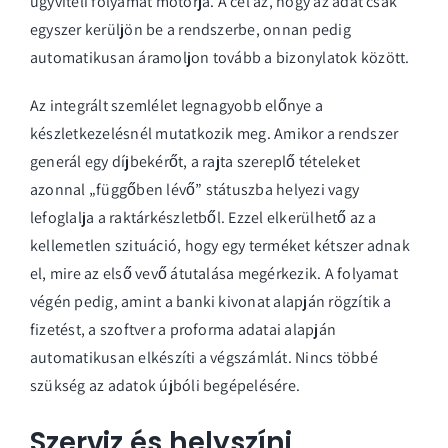
ügyviteli folyamat motorja. A cél az, hogy az adat csak
egyszer kerüljön be a rendszerbe, onnan pedig
automatikusan áramoljon tovább a bizonylatok között.
Az integrált szemlélet legnagyobb előnye a
készletkezelésnél mutatkozik meg. Amikor a rendszer
generál egy díjbekérőt, a rajta szereplő tételeket
azonnal „függőben lévő” státuszba helyezi vagy
lefoglalja a raktárkészletből. Ezzel elkerülhető az a
kellemetlen szituáció, hogy egy terméket kétszer adnak
el, mire az első vevő átutalása megérkezik. A folyamat
végén pedig, amint a banki kivonat alapján rögzítik a
fizetést, a szoftver a proforma adatai alapján
automatikusan elkészíti a végszámlát. Nincs többé
szükség az adatok újbóli begépelésére.
Szerviz és helyszíni