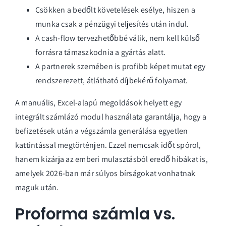
Csökken a bedőlt követelések esélye, hiszen a
munka csak a pénzügyi teljesítés után indul.
A cash-flow tervezhetőbbé válik, nem kell külső
forrásra támaszkodnia a gyártás alatt.
A partnerek szemében is profibb képet mutat egy
rendszerezett, átlátható díjbekérő folyamat.
A manuális, Excel-alapú megoldások helyett egy
integrált
számlázó modul
használata garantálja, hogy a
befizetések után a végszámla generálása egyetlen
kattintással megtörténjen. Ezzel nemcsak időt spórol,
hanem kizárja az emberi mulasztásból eredő hibákat is,
amelyek 2026-ban már súlyos bírságokat vonhatnak
maguk után.
Proforma számla vs.