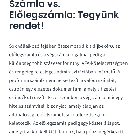
Számla vs.
Előlegszámla: Tegyünk
rendet!
Sok vállalkozó fejében összemosódik a díjbekérő, az
előlegszámla és a végszámla fogalma, pedig a
különbség több százezer forintnyi ÁFA-kötelezettségben
és rengeteg felesleges adminisztrációban mérhető. A
proforma számla nem helyettesíti a valódi számlát,
csupán egy előzetes dokumentum, amely a fizetési
szándékot rögzíti. Ezzel szemben a végszámla már egy
hiteles számviteli bizonylat, amely alapján az
adóhatóság felé elszámolási kötelezettségünk
keletkezik. Az előlegszámla pedig egy köztes állapot,
amelyet akkor kell kiállítanunk, ha a pénz megérkezett,