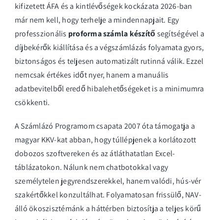
kifizetett ÁFA és a kintlévőségek kockázata 2026-ban
már nem kell, hogy terhelje a mindennapjait. Egy
professzionális
proforma számla készítő
segítségével a
díjbekérők kiállítása és a végszámlázás folyamata gyors,
biztonságos és teljesen automatizált rutinná válik. Ezzel
nemcsak értékes időt nyer, hanem a manuális
adatbevitelből eredő hibalehetőségeket is a minimumra
csökkenti.
A Számlázó Programom csapata 2007 óta támogatja a
magyar KKV-kat abban, hogy túllépjenek a korlátozott
dobozos szoftvereken és az átláthatatlan Excel-
táblázatokon. Nálunk nem chatbotokkal vagy
személytelen jegyrendszerekkel, hanem valódi, hús-vér
szakértőkkel konzultálhat. Folyamatosan frissülő, NAV-
álló ökoszisztémánk a háttérben biztosítja a teljes körű