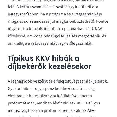
felé. A kettős számlázás látszatát úgy kerülheti el a
legegyszerűbben, ha a proforma és a végszámla képi
világa és sorszámozása jól megkülönböztethető. Fontos
rögzíteni: a tranzakció abban a pillanatban válik NAV-
kötelessé, amikor a pénzügyi teljesítés megtörténik, és
ön kiállítja a valódi számlát vagy előlegszámlát.
Tipikus KKV hibák a
díjbekérők kezelésekor
A legnagyobb veszélyt az elfelejtett végszámlák jelentik.
Gyakori hiba, hogy a pénz beérkezése után a cég
elmarad a hiteles bizonylat kiállításával, mert a
proformát már „rendben lévőnek” tekinti. Ez súlyos
mulasztás, hiszen a proforma nem alkalmas ÁFA-