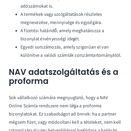
adószámokat is.
A termékek vagy szolgáltatások részletes
megnevezése, mennyisége és egységára.
A fizetési határidő, amely meghatározza a
bizonylat érvényességi idejét.
Egyedi sorszámozás, amely szigorúan el van
különítve a valódi számlák sorszámtartományától.
NAV adatszolgáltatás és a
proforma
Sok vállalkozó számára megnyugtató, hogy a NAV
Online Számla rendszere nem látja a proforma
bizonylatokat. Ez szabadságot ad önnek: ha a partner
mégsem fizet, vagy módosítani kell a tételeket, nem kell
sztornózással vagy helyesbítéssel bajlódnia a hatóság