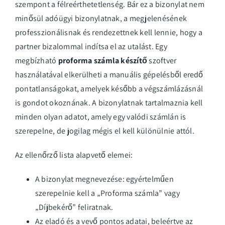
szempont a félreérthetetlenség. Bár ez a bizonylat nem
minősül adóügyi bizonylatnak, a megjelenésének
professzionálisnak és rendezettnek kell lennie, hogy a
partner bizalommal indítsa el az utalást. Egy
megbízható
proforma számla készítő
szoftver
használatával elkerülheti a manuális gépelésből eredő
pontatlanságokat, amelyek később a végszámlázásnál
is gondot okoznának. A bizonylatnak tartalmaznia kell
minden olyan adatot, amely egy valódi számlán is
szerepelne, de jogilag mégis el kell különülnie attól.
Az ellenőrző lista alapvető elemei:
A bizonylat megnevezése: egyértelműen
szerepelnie kell a „Proforma számla” vagy
„Díjbekérő” feliratnak.
Az eladó és a vevő pontos adatai, beleértve az