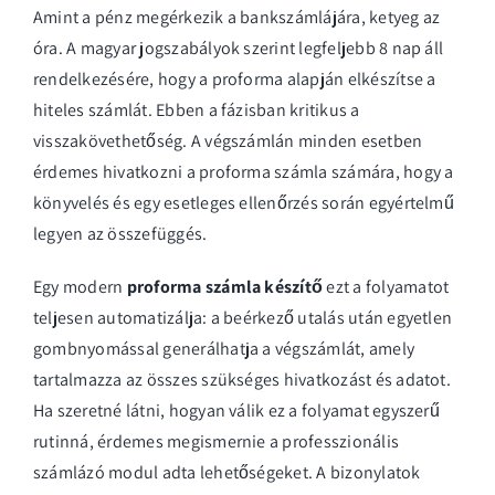
Amint a pénz megérkezik a bankszámlájára, ketyeg az
óra. A magyar jogszabályok szerint legfeljebb 8 nap áll
rendelkezésére, hogy a proforma alapján elkészítse a
hiteles számlát. Ebben a fázisban kritikus a
visszakövethetőség. A végszámlán minden esetben
érdemes hivatkozni a proforma számla számára, hogy a
könyvelés és egy esetleges ellenőrzés során egyértelmű
legyen az összefüggés.
Egy modern
proforma számla készítő
ezt a folyamatot
teljesen automatizálja: a beérkező utalás után egyetlen
gombnyomással generálhatja a végszámlát, amely
tartalmazza az összes szükséges hivatkozást és adatot.
Ha szeretné látni, hogyan válik ez a folyamat egyszerű
rutinná, érdemes megismernie a
professzionális
számlázó modul
adta lehetőségeket. A bizonylatok