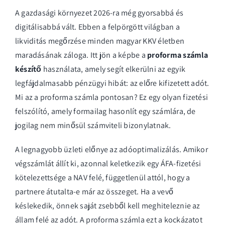
A gazdasági környezet 2026-ra még gyorsabbá és
digitálisabbá vált. Ebben a felpörgött világban a
likviditás megőrzése minden magyar KKV életben
maradásának záloga. Itt jön a képbe a
proforma számla
készítő
használata, amely segít elkerülni az egyik
legfájdalmasabb pénzügyi hibát: az előre kifizetett adót.
Mi az a proforma számla
pontosan? Ez egy olyan fizetési
felszólító, amely formailag hasonlít egy számlára, de
jogilag nem minősül számviteli bizonylatnak.
A legnagyobb üzleti előnye az adóoptimalizálás. Amikor
végszámlát állít ki, azonnal keletkezik egy ÁFA-fizetési
kötelezettsége a NAV felé, függetlenül attól, hogy a
partnere átutalta-e már az összeget. Ha a vevő
késlekedik, önnek saját zsebből kell meghiteleznie az
állam felé az adót. A proforma számla ezt a kockázatot