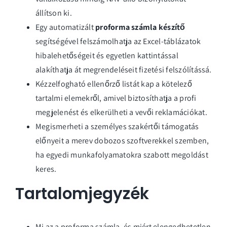
állítson ki.
Egy automatizált
proforma számla készítő
segítségével felszámolhatja az Excel-táblázatok
hibalehetőségeit és egyetlen kattintással
alakíthatja át megrendeléseit fizetési felszólítássá.
Kézzelfogható ellenőrző listát kap a kötelező
tartalmi elemekről, amivel biztosíthatja a profi
megjelenést és elkerülheti a vevői reklamációkat.
Megismerheti a személyes szakértői támogatás
előnyeit a merev dobozos szoftverekkel szemben,
ha egyedi munkafolyamatokra szabott megoldást
keres.
Tartalomjegyzék
Mi az a proforma számla, és miért elengedhetetlen