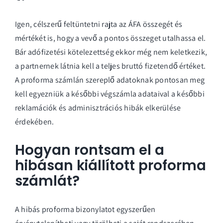
Igen, célszerű feltüntetni rajta az ÁFA összegét és
mértékét is, hogy a vevő a pontos összeget utalhassa el.
Bár adófizetési kötelezettség ekkor még nem keletkezik,
a partnernek látnia kell a teljes bruttó fizetendő értéket.
A proforma számlán szereplő adatoknak pontosan meg
kell egyezniük a későbbi végszámla adataival a későbbi
reklamációk és adminisztrációs hibák elkerülése
érdekében.
Hogyan rontsam el a
hibásan kiállított proforma
számlát?
A hibás proforma bizonylatot egyszerűen