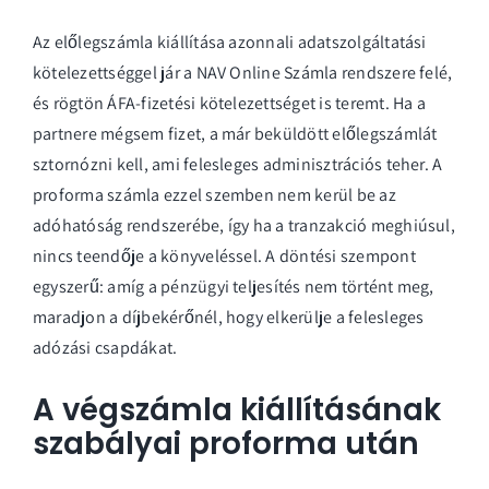
Az előlegszámla kiállítása azonnali adatszolgáltatási
kötelezettséggel jár a NAV Online Számla rendszere felé,
és rögtön ÁFA-fizetési kötelezettséget is teremt. Ha a
partnere mégsem fizet, a már beküldött előlegszámlát
sztornózni kell, ami felesleges adminisztrációs teher. A
proforma számla ezzel szemben nem kerül be az
adóhatóság rendszerébe, így ha a tranzakció meghiúsul,
nincs teendője a könyveléssel. A döntési szempont
egyszerű: amíg a pénzügyi teljesítés nem történt meg,
maradjon a díjbekérőnél, hogy elkerülje a felesleges
adózási csapdákat.
A végszámla kiállításának
szabályai proforma után