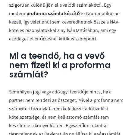
szigorúan különüljön el a valódi számlákétól. Egy
modern
proforma számla készítő
ezt automatikusan
kezeli, így véletlenül sem keveredhetnek össze a NAV-
köteles bizonylatokkal a nyilvántartásában, ami egy
esetleges ellenőrzésnél kritikus szempont.
Mi a teendő, ha a vevő
nem fizeti ki a proforma
számlát?
Semmilyen jogi vagy adóügyi teendője nincs, ha a
partner nem rendezi az összeget. Mivel a proforma nem
számviteli bizonylat, nem keletkezik adófizetési
kötelezettsége, és nem kell sztornó számlát sem
készítenie a könyvelésben. Egyszerűen tekintse
tárgytalannak az ügyletet, és ne állítsa ki a végszámlát,