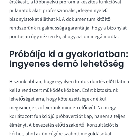
értékesít, a többnyelvű proforma készítés funkcióval
pillanatok alatt professzionális, idegen nyelvű
bizonylatokat állíthat ki. A
dokumentum kitöltő
rendszerünk
rugalmassága garantálja, hogy a bizonylat
pontosan úgy nézzen ki, ahogy azt ön megálmodta.
Próbálja ki a gyakorlatban:
Ingyenes demó lehetőség
Hiszünk abban, hogy egy ilyen fontos döntés előtt látnia
kell a rendszert működés közben. Ezért biztosítunk
lehetőséget arra, hogy kötelezettségek nélkül
megismerje szoftverünk minden előnyét. Nem egy
korlátozott funkciójú próbaverziót kap, hanem a teljes
élményt. A bevezetés előtt szakértői konzultációt is
kérhet, ahol az ön cégére szabott megoldásokat