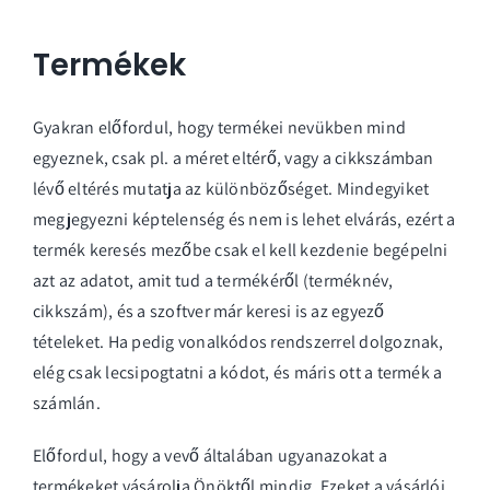
Termékek
Gyakran előfordul, hogy termékei nevükben mind
egyeznek, csak pl. a méret eltérő, vagy a cikkszámban
lévő eltérés mutatja az különbözőséget. Mindegyiket
megjegyezni képtelenség és nem is lehet elvárás, ezért a
termék keresés mezőbe csak el kell kezdenie begépelni
azt az adatot, amit tud a termékéről (terméknév,
cikkszám), és a szoftver már keresi is az egyező
tételeket. Ha pedig vonalkódos rendszerrel dolgoznak,
elég csak lecsipogtatni a kódot, és máris ott a termék a
számlán.
Előfordul, hogy a vevő általában ugyanazokat a
termékeket vásárolja Önöktől mindig. Ezeket a vásárlói