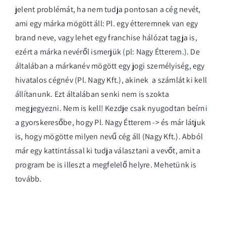
jelent problémát, ha nem tudja pontosan a cég nevét,
ami egy márka mögött áll: Pl. egy étteremnek van egy
brand neve, vagy lehet egy franchise hálózat tagja is,
ezért a márka nevéről ismerjük (pl: Nagy Étterem.). De
általában a márkanév mögött egy jogi személyiség, egy
hivatalos cégnév (Pl. Nagy Kft.), akinek a számlát ki kell
állítanunk. Ezt általában senki nem is szokta
megjegyezni. Nem is kell! Kezdje csak nyugodtan beírni
a gyorskeresőbe, hogy Pl. Nagy Étterem -> és már látjuk
is, hogy mögötte milyen nevű cég áll (Nagy Kft.). Abból
már egy kattintással ki tudja választani a vevőt, amit a
program be is illeszt a megfelelő helyre. Mehetünk is
tovább.