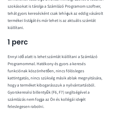
szokásokat is tárolja a Számlázó Programom szoftver,
tehát gyors keresésként csak lehívjuk az eddig vásárolt
termékei listáját és már lehet is az aktuális számlát
kiállítani.
1 perc
Ennyi idő alatt is lehet számlát kiállítani a Számlázó
Programommal. Hatékony és gyors a keresés
funkciónak köszönhetően, nincs fölösleges
kattintgatás, nincs szükség másik ablak megnyitására,
hogy a terméket kibogarásszuk a nyilvántartásból.
Gyorskeresési billentyűk (F6, F7) segítségével a
számlázás nem fogja az Ön és kollégái idejét
feleslegesen rabolni.