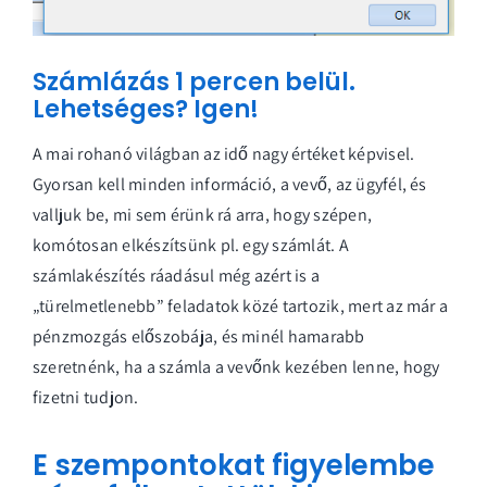
Számlázás 1 percen belül.
Lehetséges? Igen!
A mai rohanó világban az idő nagy értéket képvisel.
Gyorsan kell minden információ, a vevő, az ügyfél, és
valljuk be, mi sem érünk rá arra, hogy szépen,
komótosan elkészítsünk pl. egy számlát. A
számlakészítés ráadásul még azért is a
„türelmetlenebb” feladatok közé tartozik, mert az már a
pénzmozgás előszobája, és minél hamarabb
szeretnénk, ha a számla a vevőnk kezében lenne, hogy
fizetni tudjon.
E szempontokat figyelembe