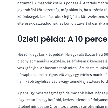
dátumtól. A második kritikus pont az ÁFA tartalom for
jogszabályi kötelezettség, még akkor is, ha a számla tö
különbségek kezelése okoz fejfájást a könyvelésben. A
eltérések összeadódnak, és komoly zavart okoznak a 
Üzleti példa: A 10 per
Nézzünk egy konkrét példát. Ha egy vállalkozás havi 50 
bizonylat manuális rögzítése, az árfolyam kikeresése 
vesz igénybe, az havonta több mint 8 óra tiszta munk
hónapban, amit a cégvezető vagy egy értékes munkatárs
ha inkább ügyfélszerzésre vagy termékfejlesztésre for
A pénzügyi veszteség még fájdalmasabb lehet. Képzeljü
rögzítés során egy korábbi, kedvezőtlenebb árfolyamo
tételnél mindössze 2 forintos eltérés az árfolyamban má