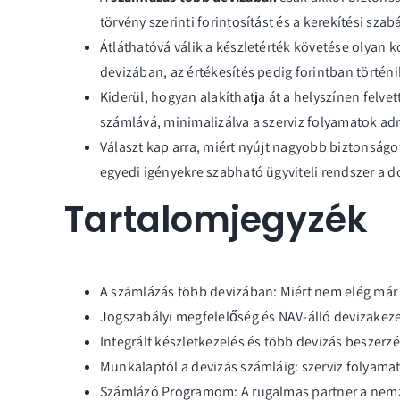
törvény szerinti forintosítást és a kerekítési szab
Átláthatóvá válik a készletérték követése olyan 
devizában, az értékesítés pedig forintban történi
Kiderül, hogyan alakíthatja át a helyszínen felv
számlává, minimalizálva a szerviz folyamatok adm
Választ kap arra, miért nyújt nagyobb biztonságo
egyedi igényekre szabható ügyviteli rendszer a 
Tartalomjegyzék
A számlázás több devizában: Miért nem elég már 
Jogszabályi megfelelőség és NAV-álló devizakez
Integrált készletkezelés és több devizás beszerz
Munkalaptól a devizás számláig: szerviz folyama
Számlázó Programom: A rugalmas partner a nem