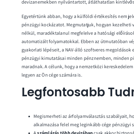
devizanemekben nyilvántartott, átláthatatlan kintlé
Egyetértünk abban, hogy a külföldi értékesítés nem jel
pénzügyi kockázatot. Megmutatjuk, hogyan kezelheti v
nélkül, maradéktalanul megfelelve a hatósági előírás
automatizált folyamatokkal. Ebben az útmutatóban vé
gyakorlati lépéseit, a NAV-álló szoftveres megoldások e
pénzügyi kimutatásai minden pénznemben, minden pi
maradnak. A célunk, hogy a nemzetközi kereskedelem 
legyen az Ön cége számára is.
Legfontosabb Tud
Megismerheti az árfolyamválasztás szabályait, h
alkalmazása felel meg leginkább cége pénzügyi s
A
számlázás több devizában
csak akkor biztonsá