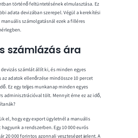
intban történő feltüntetésének elmulasztása. Ez
bbi adata devizában szerepel. Végül a kerekítési
 manuális számolgatásnál ezek a filléres
mérlegben.
ces számlázás ára
devizás számlát állít ki, és minden egyes
és az adatok ellenőrzése mindössze 10 percet
aidő. Ez egy teljes munkanap minden egyes
 adminisztrációval tölt. Mennyit érne ez az idő,
dítanák?
k el, hogy egy export ügyletnél a manuális
t hagyunk a rendszerben. Egy 10 000 eurós
r 20 000 forintos azonnali veszteséget jelent. A