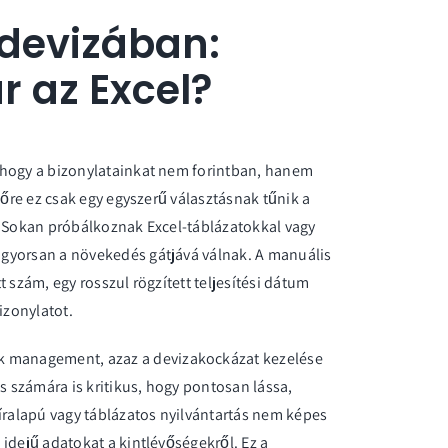
devizában:
r az Excel?
 hogy a bizonylatainkat nem forintban, hanem
sőre ez csak egy egyszerű választásnak tűnik a
. Sokan próbálkoznak Excel-táblázatokkal vagy
gyorsan a növekedés gátjává válnak. A manuális
 szám, egy rosszul rögzített teljesítési dátum
izonylatot.
isk management
, azaz a devizakockázat kezelése
s számára is kritikus, hogy pontosan lássa,
íralapú vagy táblázatos nyilvántartás nem képes
idejű adatokat a kintlévőségekről. Ez a