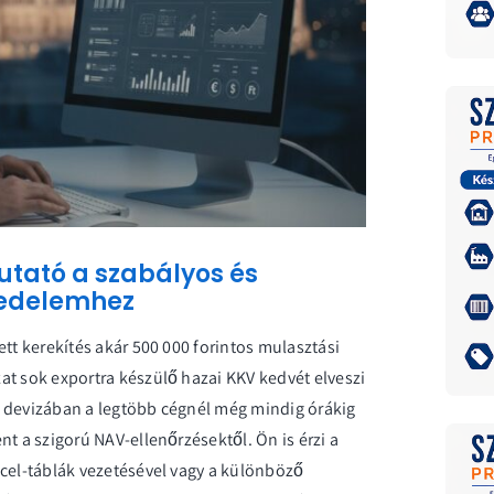
tató a szabályos és
kedelemhez
ett kerekítés akár 500 000 forintos mulasztási
at sok exportra készülő hazai KKV kedvét elveszi
b devizában a legtöbb cégnél még mindig órákig
t a szigorú NAV-ellenőrzésektől. Ön is érzi a
xcel-táblák vezetésével vagy a különböző