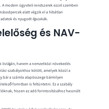
vá. A modern ügyviteli rendszerek ezzel szemben
ásodpercek alatt végzik el a hibátlan
s adatok és nyugodt éjszakák.
lelőség és NAV-
ők listáján, hanem a nemzetközi növekedés
lási szabályokhoz kötött, amelyek közül a
gy bár a számla alapösszege bármilyen
elező forintban is feltüntetni. Ez a szabály
lóknak, hiszen az adó forintosításához használt