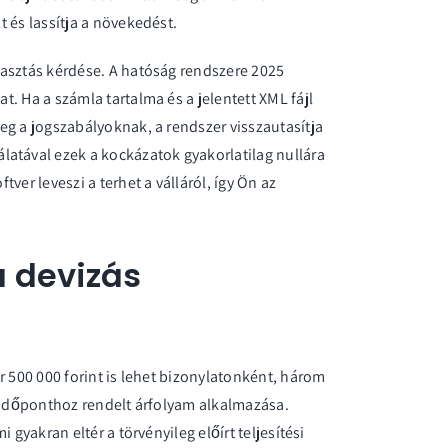
 és lassítja a növekedést.
lasztás kérdése. A hatóság rendszere 2025
. Ha a számla tartalma és a jelentett XML fájl
eg a jogszabályoknak, a rendszer visszautasítja
latával ezek a kockázatok gyakorlatilag nullára
ver leveszi a terhet a válláról, így Ön az
a devizás
r 500 000 forint is lehet bizonylatonként, három
ési időponthoz rendelt árfolyam alkalmazása.
 gyakran eltér a törvényileg előírt teljesítési