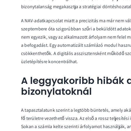
bizonytalanság megakasztja a stratégiai döntéshozatalt
A NAV-adatkapcsolat miatt a precizitás ma már nem vá
szeptembere óta szigorúbban szűri a beküldött adatokat
nem egyezik, vagy az alkalmazott árfolyam nem felel m
a befogadást. Egy automatizált
számlázó modul
haszná
csökkenthetők. A digitális asszisztensként működő szoft
üzletépítésre koncentrálhat.
A leggyakoribb hibák 
bizonylatoknál
A tapasztalatunk szerint a legtöbb büntetés, amely aká
fő területre vezethető vissza. Az első a rossz teljesít
Sokan a számla kelte szerinti árfolyamot használják, ami