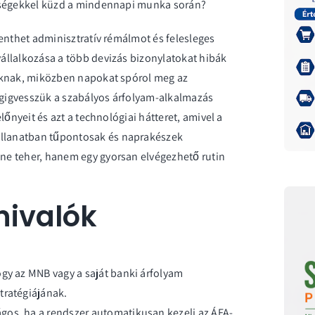
vőségekkel küzd a mindennapi munka során?
enthet adminisztratív rémálmot és felesleges
állalkozása a több devizás bizonylatokat hibák
oknak, miközben napokat spórol meg az
gigvesszük a szabályos árfolyam-alkalmazás
lőnyeit és azt a technológiai hátteret, amivel a
llanatban tűpontosak és naprakészek
ne teher, hanem egy gyorsan elvégezhető rutin
nivalók
ogy az MNB vagy a saját banki árfolyam
tratégiájának.
gos, ha a rendszer automatikusan kezeli az ÁFA-