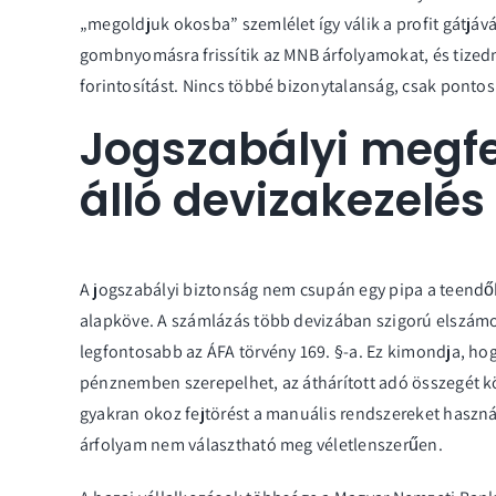
„megoldjuk okosba” szemlélet így válik a profit gátjá
gombnyomásra frissítik az MNB árfolyamokat, és tizedm
forintosítást. Nincs többé bizonytalanság, csak ponto
Jogszabályi megfe
álló devizakezelés
A jogszabályi biztonság nem csupán egy pipa a teend
alapköve. A számlázás több devizában szigorú elszámo
legfontosabb az ÁFA törvény 169. §-a. Ez kimondja, ho
pénznemben szerepelhet, az áthárított adó összegét köt
gyakran okoz fejtörést a manuális rendszereket haszná
árfolyam nem választható meg véletlenszerűen.