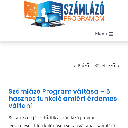
Kihagyás
Menü
Főoldal
Szoftverünk
Előző
Következő
Funkciók
Miért mi?
Árak
Számlázó Program váltása – 5
Blog
hasznos funkció amiért érdemes
váltani
Kapcsolat
Demó letöltése
Sokan év elejére időzítik a számlázó program
lecserélését. Idén különösen sokan váltanak számlázó