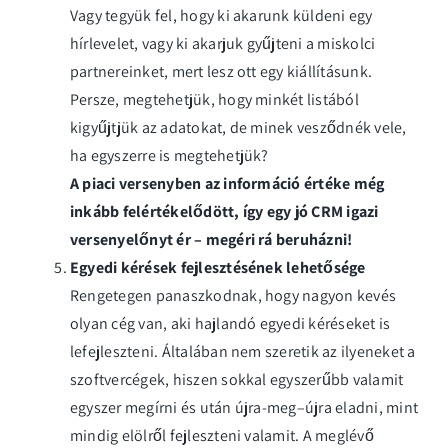
Vagy tegyük fel, hogy ki akarunk küldeni egy
hírlevelet, vagy ki akarjuk gyűjteni a miskolci
partnereinket, mert lesz ott egy kiállításunk.
Persze, megtehetjük, hogy minkét listából
kigyűjtjük az adatokat, de minek vesződnék vele,
ha egyszerre is megtehetjük?
A piaci versenyben az információ értéke még
inkább felértékelődött, így egy jó CRM igazi
versenyelőnyt ér – megéri rá beruházni!
Egyedi kérések fejlesztésének lehetősége
Rengetegen panaszkodnak, hogy nagyon kevés
olyan cég van, aki hajlandó egyedi kéréseket is
lefejleszteni. Általában nem szeretik az ilyeneket a
szoftvercégek, hiszen sokkal egyszerűbb valamit
egyszer megírni és után újra-meg–újra eladni, mint
mindig elölről fejleszteni valamit. A meglévő