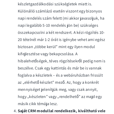
készletgazdálkodási szükségletek miatt is.
Különálló számlázó esetén viszont egy bizonyos
napi rendelés szám felett (mi akkor javasoljuk, ha
napi legalább 5-10 rendelés jön be) szükséges
összekapcsolni a két rendszert. A kézi rögzítés 10-
20 tételnél már 1-2 órát is igénybe vehet ami egész
biztosan „többe kerül” mint egy ilyen modul
kifejlesztése vagy bekapcsolása. A
hibalehetőségek, téves rögzítésekről pedig nem is
beszélve. Csak egy kattintás és már be is vannak
foglalva a készletek – és a webáruházban frissült
az „elérhető készlet” mező. Az, hogy a konkrét
mennyiséget jelenítjük meg, vagy csak annyit,
hogy „készleten” vagy „rendelhető” az majd egy
másik cikk témája lesz.
Saját CRM modullal rendelkezik, kiváltható vele