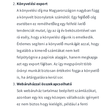
Könyvelési export
A könyvelési díj ma Magyarországon nagyban függ
a könyvelt bizonylatok számától. Egy fejlődő cég
esetében ez remélhetőleg egy felfelé ívelő
tendenciát mutat, így az új év beköszöntével van
rá esély, hogy a könyvelési díjunk is emelkedik.
Érdemes segíteni a könyvelő munkáját azzal, hogy
legalább a kimenő számlákat nem kell
felpötyögnie a papírok alapján, hanem megkapja
azt egy export fájlban. Az így megspórolt több
órányi munkát biztosan értékelni fogja a könyvelő
is, ha ártárgyalásra kerül sor.
Webáruházzal összekapcsolható
Sok webáruház tartalmaz beépített számlázókat,
azonban egy kis vagy közepes vállalkozás igényeit
ez nem biztos hogy kielégíti, például a fenti