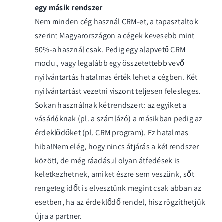
egy másik rendszer
Nem minden cég használ CRM-et, a tapasztaltok
szerint Magyarországon a cégek kevesebb mint
50%-a használ csak. Pedig egy alapvető CRM
modul, vagy legalább egy összetettebb vevő
nyilvántartás hatalmas érték lehet a cégben. Két
nyilvántartást vezetni viszont teljesen felesleges.
Sokan használnak két rendszert: az egyiket a
vásárlóknak (pl. a számlázó) a másikban pedig az
érdeklődőket (pl. CRM program). Ez hatalmas
hiba!Nem elég, hogy nincs átjárás a két rendszer
között, de még ráadásul olyan átfedések is
keletkezhetnek, amiket észre sem veszünk, sőt
rengeteg időt is elvesztünk megint csak abban az
esetben, ha az érdeklődő rendel, hisz rögzíthetjük
újra a partner.