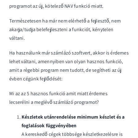
programot az új, kötelező NAV funkció miatt.
Természetesen ha már nem elérhető a fejlesztő, nem
akarja/tudja belefejleszteni a funkciót, kénytelen
váltani.
Ha használunk már számlázó szoftvert, akkor is érdemes
lehet váltani, amennyiben van olyan hasznos funkció,
amit a régebbi program nem tudott, de segítheti az új
évben cégünk fejlődését:
Mi az az 5 hasznos funkció amit miatt érdemes
lecserélni a meglévő számlázó programot?
Készletek utánrendelése minimum készlet és a
foglalások függvényében
A kereskedő cégek többsége készletkezelésre is