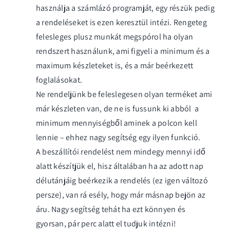
használja a számlázó programját, egy részük pedig
a rendeléseket is ezen keresztül intézi. Rengeteg
felesleges plusz munkát megspórol ha olyan
rendszert használunk, ami figyeli a minimum és a
maximum készleteket is, és a már beérkezett
foglalásokat.
Ne rendeljünk be feleslegesen olyan terméket ami
már készleten van, de ne is fussunk ki abból a
minimum mennyiségből aminek a polcon kell
lennie – ehhez nagy segítség egy ilyen funkció.
A beszállítói rendelést nem mindegy mennyi idő
alatt készítjük el, hisz általában ha az adott nap
délutánjáig beérkezik a rendelés (ez igen változó
persze), van rá esély, hogy már másnap bejön az
áru. Nagy segítség tehát ha ezt könnyen és
gyorsan, pár perc alatt el tudjuk intézni!