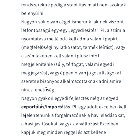
rendszerekbe pedig a stabilitás miatt nem szoktak
belenyúlni.
Nagyon sok olyan céget ismerünk, akinek viszont
létfontosságú egy-egy „egyediesítés”. Pl. a számla
nyomtatása mellé oda kell adnia valami papírt
(megfelelőségi nyilatkozatot, termék leírást), vagy
a számlaképen kell valami plusz infót
megjelenítenie (súly, térfogat, valami egyedi
megjegyzés), vagy éppen olyan jogosultságokat
szeretne bizonyos alkalmazottaknak adni amire
nincs lehetőség.
Nagyon gyakori egyedi fejlesztés még az egyedi
exportálás/importálás
. Pl. egy adott excelben kell
lejelentenünk a forgalmazónak a havi eladásokat,
a havi javításokat, vagy az árváltozást Excelben
kapjuk meg minden reggel és azt kellene