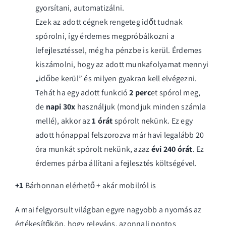
gyorsítani, automatizálni.
Ezek az adott cégnek rengeteg időt tudnak
spórolni, így érdemes megpróbálkozni a
lefejlesztéssel, még ha pénzbe is kerül. Érdemes
kiszámolni, hogy az adott munkafolyamat mennyi
„időbe kerül” és milyen gyakran kell elvégezni.
Tehát ha egy adott funkció
2 perc
et spórol meg,
de
napi 30x
használjuk (mondjuk minden számla
mellé), akkor az
1 órát
spórolt nekünk. Ez egy
adott hónappal felszorozva már havi legalább 20
óra munkát spórolt nekünk, azaz
évi 240 órát
. Ez
érdemes párba állítani a fejlesztés költségével.
+1
Bárhonnan elérhető + akár mobilról is
A mai felgyorsult világban egyre nagyobb a nyomás az
értékesítőkön, hogy releváns, azonnali pontos