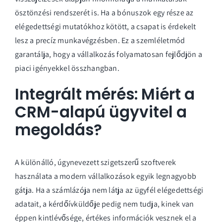
ösztönzési rendszerét is. Ha a bónuszok egy része az
elégedettségi mutatókhoz kötött, a csapat is érdekelt
lesz a precíz munkavégzésben. Ez a szemléletmód
garantálja, hogy a vállalkozás folyamatosan fejlődjön a
piaci igényekkel összhangban.
Integrált mérés: Miért a
CRM-alapú ügyvitel a
megoldás?
A különálló, úgynevezett szigetszerű szoftverek
használata a modern vállalkozások egyik legnagyobb
gátja. Ha a számlázója nem látja az ügyfél elégedettségi
adatait, a kérdőívküldője pedig nem tudja, kinek van
éppen kintlévősége, értékes információk vesznek el a