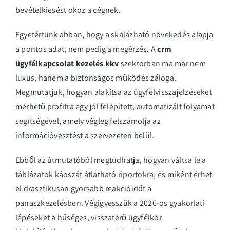
bevételkiesést okoz a cégnek.
Egyetértünk abban, hogy a skálázható növekedés alapja
a pontos adat, nem pedig a megérzés. A
crm
ügyfélkapcsolat kezelés kkv
szektorban ma már nem
luxus, hanem a biztonságos működés záloga.
Megmutatjuk, hogyan alakítsa az ügyfélvisszajelzéseket
mérhető profitra egy jól felépített, automatizált folyamat
segítségével, amely végleg felszámolja az
információvesztést a szervezeten belül.
Ebből az útmutatóból megtudhatja, hogyan váltsa le a
táblázatok káoszát átlátható riportokra, és miként érhet
el drasztikusan gyorsabb reakcióidőt a
panaszkezelésben. Végigvesszük a 2026-os gyakorlati
lépéseket a hűséges, visszatérő ügyfélkör