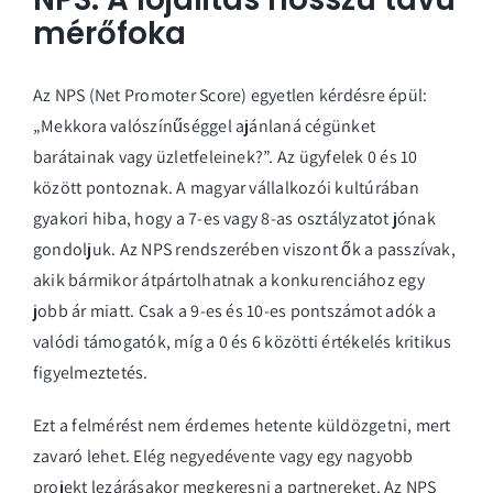
mérőfoka
Az NPS (Net Promoter Score) egyetlen kérdésre épül:
„Mekkora valószínűséggel ajánlaná cégünket
barátainak vagy üzletfeleinek?”. Az ügyfelek 0 és 10
között pontoznak. A magyar vállalkozói kultúrában
gyakori hiba, hogy a 7-es vagy 8-as osztályzatot jónak
gondoljuk. Az NPS rendszerében viszont ők a passzívak,
akik bármikor átpártolhatnak a konkurenciához egy
jobb ár miatt. Csak a 9-es és 10-es pontszámot adók a
valódi támogatók, míg a 0 és 6 közötti értékelés kritikus
figyelmeztetés.
Ezt a felmérést nem érdemes hetente küldözgetni, mert
zavaró lehet. Elég negyedévente vagy egy nagyobb
projekt lezárásakor megkeresni a partnereket. Az NPS