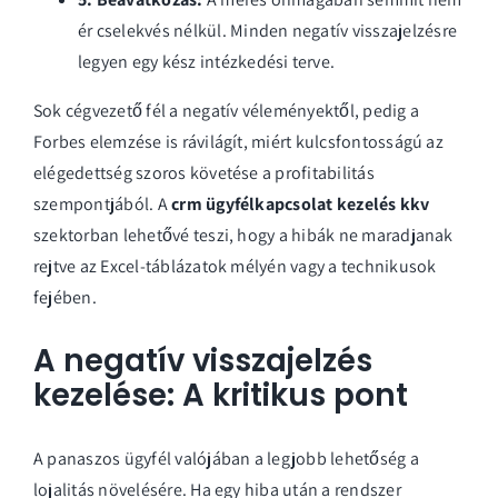
ér cselekvés nélkül. Minden negatív visszajelzésre
legyen egy kész intézkedési terve.
Sok cégvezető fél a negatív véleményektől, pedig a
Forbes elemzése is rávilágít,
miért kulcsfontosságú
az
elégedettség szoros követése a profitabilitás
szempontjából. A
crm ügyfélkapcsolat kezelés kkv
szektorban lehetővé teszi, hogy a hibák ne maradjanak
rejtve az Excel-táblázatok mélyén vagy a technikusok
fejében.
A negatív visszajelzés
kezelése: A kritikus pont
A panaszos ügyfél valójában a legjobb lehetőség a
lojalitás növelésére. Ha egy hiba után a rendszer