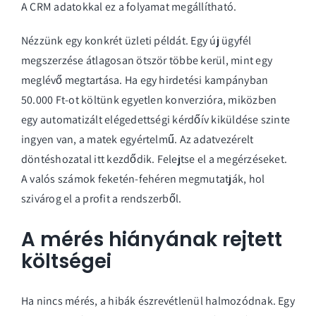
A CRM adatokkal ez a folyamat megállítható.
Nézzünk egy konkrét üzleti példát. Egy új ügyfél
megszerzése átlagosan ötször többe kerül, mint egy
meglévő megtartása. Ha egy hirdetési kampányban
50.000 Ft-ot költünk egyetlen konverzióra, miközben
egy automatizált elégedettségi kérdőív kiküldése szinte
ingyen van, a matek egyértelmű. Az adatvezérelt
döntéshozatal itt kezdődik. Felejtse el a megérzéseket.
A valós számok feketén-fehéren megmutatják, hol
szivárog el a profit a rendszerből.
A mérés hiányának rejtett
költségei
Ha nincs mérés, a hibák észrevétlenül halmozódnak. Egy