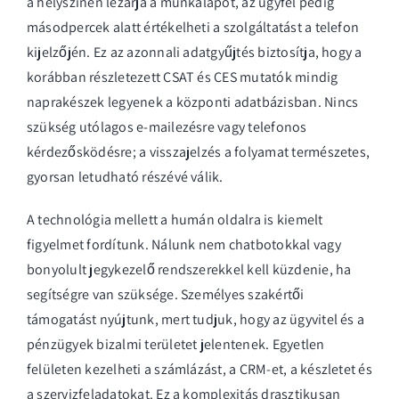
a helyszínen lezárja a munkalapot, az ügyfél pedig
másodpercek alatt értékelheti a szolgáltatást a telefon
kijelzőjén. Ez az azonnali adatgyűjtés biztosítja, hogy a
korábban részletezett CSAT és CES mutatók mindig
naprakészek legyenek a központi adatbázisban. Nincs
szükség utólagos e-mailezésre vagy telefonos
kérdezősködésre; a visszajelzés a folyamat természetes,
gyorsan letudható részévé válik.
A technológia mellett a humán oldalra is kiemelt
figyelmet fordítunk. Nálunk nem chatbotokkal vagy
bonyolult jegykezelő rendszerekkel kell küzdenie, ha
segítségre van szüksége. Személyes szakértői
támogatást nyújtunk, mert tudjuk, hogy az ügyvitel és a
pénzügyek bizalmi területet jelentenek. Egyetlen
felületen kezelheti a számlázást, a CRM-et, a készletet és
a szervizfeladatokat. Ez a komplexitás drasztikusan