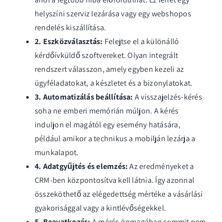
helyszíni szerviz lezárása vagy egy webshopos
rendelés kiszállítása.
2. Eszközválasztás:
Felejtse el a különálló
kérdőívküldő szoftvereket. Olyan integrált
rendszert válasszon, amely egyben kezeli az
ügyféladatokat, a készletet és a bizonylatokat.
3. Automatizálás beállítása:
A visszajelzés-kérés
soha ne emberi memórián múljon. A kérés
induljon el magától egy esemény hatására,
például amikor a technikus a mobilján lezárja a
munkalapot.
4. Adatgyűjtés és elemzés:
Az eredményeket a
CRM-ben központosítva kell látnia. Így azonnal
összeköthető az elégedettség mértéke a vásárlási
gyakorisággal vagy a kintlévőségekkel.
5. Beavatkozás:
A mérés önmagában semmit nem