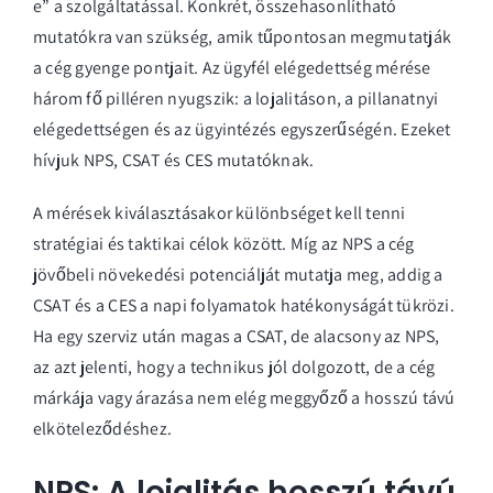
e” a szolgáltatással. Konkrét, összehasonlítható
mutatókra van szükség, amik tűpontosan megmutatják
a cég gyenge pontjait. Az
ügyfél elégedettség mérése
három fő pilléren nyugszik: a lojalitáson, a pillanatnyi
elégedettségen és az ügyintézés egyszerűségén. Ezeket
hívjuk NPS, CSAT és CES mutatóknak.
A mérések kiválasztásakor különbséget kell tenni
stratégiai és taktikai célok között. Míg az NPS a cég
jövőbeli növekedési potenciálját mutatja meg, addig a
CSAT és a CES a napi folyamatok hatékonyságát tükrözi.
Ha egy szerviz után magas a CSAT, de alacsony az NPS,
az azt jelenti, hogy a technikus jól dolgozott, de a cég
márkája vagy árazása nem elég meggyőző a hosszú távú
elköteleződéshez.
NPS: A lojalitás hosszú távú