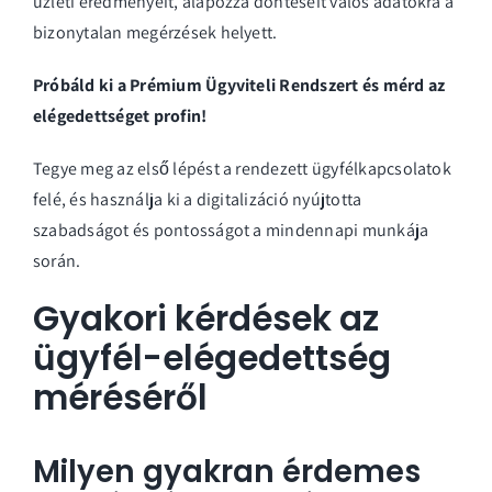
üzleti eredményeit, alapozza döntéseit valós adatokra a
bizonytalan megérzések helyett.
Próbáld ki a Prémium Ügyviteli Rendszert és mérd az
elégedettséget profin!
Tegye meg az első lépést a rendezett ügyfélkapcsolatok
felé, és használja ki a digitalizáció nyújtotta
szabadságot és pontosságot a mindennapi munkája
során.
Gyakori kérdések az
ügyfél-elégedettség
méréséről
Milyen gyakran érdemes