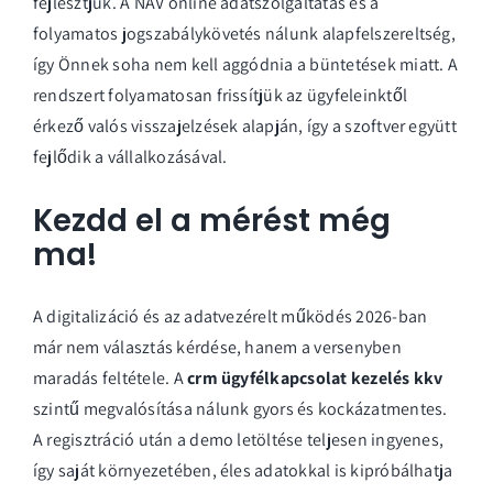
fejlesztjük. A NAV online adatszolgáltatás és a
folyamatos jogszabálykövetés nálunk alapfelszereltség,
így Önnek soha nem kell aggódnia a büntetések miatt. A
rendszert folyamatosan frissítjük az ügyfeleinktől
érkező valós visszajelzések alapján, így a szoftver együtt
fejlődik a vállalkozásával.
Kezdd el a mérést még
ma!
A digitalizáció és az adatvezérelt működés 2026-ban
már nem választás kérdése, hanem a versenyben
maradás feltétele. A
crm ügyfélkapcsolat kezelés kkv
szintű megvalósítása nálunk gyors és kockázatmentes.
A regisztráció után a
demo letöltése
teljesen ingyenes,
így saját környezetében, éles adatokkal is kipróbálhatja