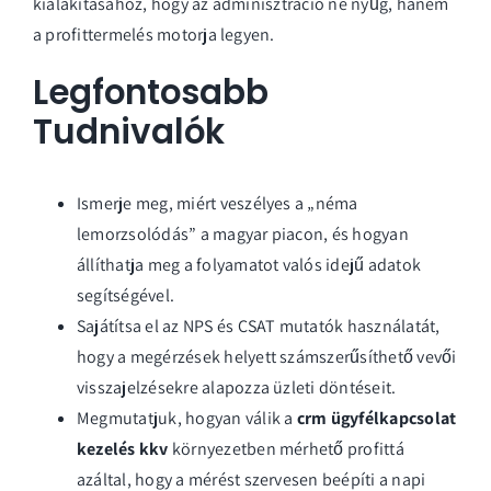
kialakításához, hogy az adminisztráció ne nyűg, hanem
a profittermelés motorja legyen.
Legfontosabb
Tudnivalók
Ismerje meg, miért veszélyes a „néma
lemorzsolódás” a magyar piacon, és hogyan
állíthatja meg a folyamatot valós idejű adatok
segítségével.
Sajátítsa el az NPS és CSAT mutatók használatát,
hogy a megérzések helyett számszerűsíthető vevői
visszajelzésekre alapozza üzleti döntéseit.
Megmutatjuk, hogyan válik a
crm ügyfélkapcsolat
kezelés kkv
környezetben mérhető profittá
azáltal, hogy a mérést szervesen beépíti a napi