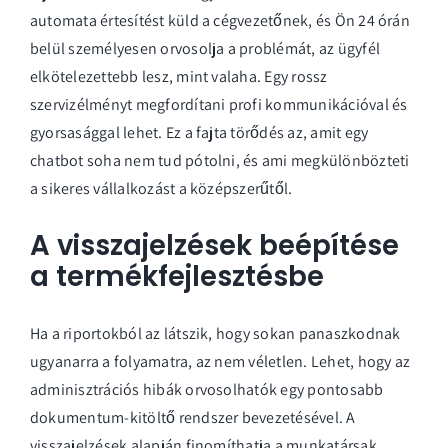
automata értesítést küld a cégvezetőnek, és Ön 24 órán
belül személyesen orvosolja a problémát, az ügyfél
elkötelezettebb lesz, mint valaha. Egy rossz
szervizélményt megfordítani profi kommunikációval és
gyorsasággal lehet. Ez a fajta törődés az, amit egy
chatbot soha nem tud pótolni, és ami megkülönbözteti
a sikeres vállalkozást a középszerűtől.
A visszajelzések beépítése
a termékfejlesztésbe
Ha a riportokból az látszik, hogy sokan panaszkodnak
ugyanarra a folyamatra, az nem véletlen. Lehet, hogy az
adminisztrációs hibák orvosolhatók egy pontosabb
dokumentum-kitöltő rendszer
bevezetésével. A
visszajelzések alapján finomíthatja a munkatársak