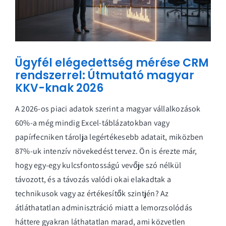
Ügyfél elégedettség mérése CRM
rendszerrel: Útmutató magyar
KKV-knak 2026
A 2026-os piaci adatok szerint a magyar vállalkozások
60%-a még mindig Excel-táblázatokban vagy
papírfecniken tárolja legértékesebb adatait, miközben
87%-uk intenzív növekedést tervez. Ön is érezte már,
hogy egy-egy kulcsfontosságú vevője szó nélkül
távozott, és a távozás valódi okai elakadtak a
technikusok vagy az értékesítők szintjén? Az
átláthatatlan adminisztráció miatt a lemorzsolódás
háttere gyakran láthatatlan marad, ami közvetlen