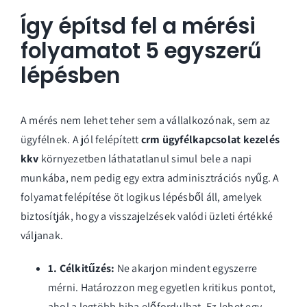
Így építsd fel a mérési
folyamatot 5 egyszerű
lépésben
A mérés nem lehet teher sem a vállalkozónak, sem az
ügyfélnek. A jól felépített
crm ügyfélkapcsolat kezelés
kkv
környezetben láthatatlanul simul bele a napi
munkába, nem pedig egy extra adminisztrációs nyűg. A
folyamat felépítése öt logikus lépésből áll, amelyek
biztosítják, hogy a visszajelzések valódi üzleti értékké
váljanak.
1. Célkitűzés:
Ne akarjon mindent egyszerre
mérni. Határozzon meg egyetlen kritikus pontot,
ahol a legtöbb hiba előfordulhat. Ez lehet egy