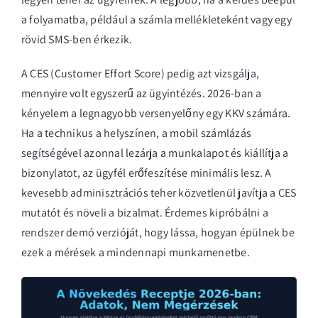
a folyamatba, például a számla mellékleteként vagy egy
rövid SMS-ben érkezik.
A CES (Customer Effort Score) pedig azt vizsgálja,
mennyire volt egyszerű az ügyintézés. 2026-ban a
kényelem a legnagyobb versenyelőny egy KKV számára.
Ha a technikus a helyszínen, a
mobil számlázás
segítségével azonnal lezárja a munkalapot és kiállítja a
bizonylatot, az ügyfél erőfeszítése minimális lesz. A
kevesebb adminisztrációs teher közvetlenül javítja a CES
mutatót és növeli a bizalmat. Érdemes kipróbálni a
rendszer demó verzióját
, hogy lássa, hogyan épülnek be
ezek a mérések a mindennapi munkamenetbe.