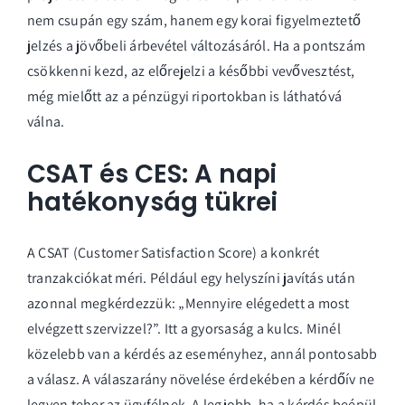
nem csupán egy szám, hanem egy korai figyelmeztető
jelzés a jövőbeli árbevétel változásáról. Ha a pontszám
csökkenni kezd, az előrejelzi a későbbi vevővesztést,
még mielőtt az a pénzügyi riportokban is láthatóvá
válna.
CSAT és CES: A napi
hatékonyság tükrei
A CSAT (Customer Satisfaction Score) a konkrét
tranzakciókat méri. Például egy helyszíni javítás után
azonnal megkérdezzük: „Mennyire elégedett a most
elvégzett szervizzel?”. Itt a gyorsaság a kulcs. Minél
közelebb van a kérdés az eseményhez, annál pontosabb
a válasz. A válaszarány növelése érdekében a kérdőív ne
legyen teher az ügyfélnek. A legjobb, ha a kérdés beépül