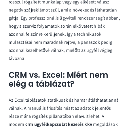
rosszul rögzített munkalap vagy egy elkésett válasz
negatív szájreklámot szül, ami a növekedés láthatatlan
gátja. Egy professzionális
ügyviteli rendszer
segít abban,
hogy a szerviz folyamatok során elkövetett hibák
azonnal felszínre kerüljenek. Így a technikusok
mulasztásai nem maradnak rejtve, a panaszok pedig
azonnal kezelhetővé válnak, mielőtt az ügyfél végleg
távozna.
CRM vs. Excel: Miért nem
elég a táblázat?
Az Excel táblázatok statikusak és hamar átláthatatlanná
válnak. A manuális frissítés miatt az adatok jelentős
része már a rögzítés pillanatában elavult lehet. A
modern
crm ügyfélkapcsolat kezelés kkv
megoldások