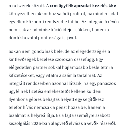
rendszerek között. A
crm ügyfélkapcsolat kezelés kkv
környezetben akkor hoz valódi profitot, ha minden adat
egyetlen központi rendszerbe fut be. Az integráció révén
nemcsak az adminisztráció ideje csökken, hanem a
döntéshozatal pontossága is javul.
Sokan nem gondolnak bele, de az elégedettség és a
kintlévőségek kezelése szorosan összefügg. Egy
elégedetlen partner sokkal hajlamosabb késleltetni a
kifizetéseket, vagy vitatni a számla tartalmát. Az
integrált rendszerben azonnal látszik, ha egy panaszos
ügyfélnek fizetési emlékeztetőt kellene küldeni.
Ilyenkor a gépies behajtás helyett egy segítőkész
telefonhívás nemcsak a pénzt hozza be, hanem a
bizalmat is helyreállítja. Ez a fajta személyre szabott
kiszolgálás 2026-ban alapvető elvárás a vevők részéről.