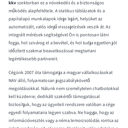
kkv
szektorban ez a növekedés és a biztonságos
működés alapfeltétele. A statikus táblázatok és a
papíralapú munkalapok ideje lejárt, helyüket az
automatizált, valós idejű visszajelzések veszik át. Az
integrált mérések segítségével Ön is pontosan látni
fogja, hol szivárog el a bevétel, és hol tudja egyetlen jól
időzített szakmai beavatkozással megtartani
legértékesebb partnereit.
Cégünk 2007 óta támogatja a magyar vállalkozásokat
NAV-álló, folyamatosan jogszabálykövető
megoldásokkal. Nálunk nem személytelen chatbotokkal
kell küzdenie; dedikált szakértői támogatással
biztosítjuk, hogy az ügyviteli rendszere valóban a cége
egyedi folyamataira legyen szabva. Ne hagyja, hogy az
információvesztés vagy a néma lemorzsolódás rontsa az