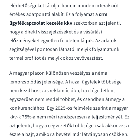
elérhetőségeket tárolja, hanem minden interakciót
értékes adatponttá alakít. Ez a folyamat a
crm
ügyfélkapcsolat kezelés kkv
szektorban azt jelenti,
hogy a direkt visszajelzéseket és a vásárlási
előzményeket egyetlen felületen látjuk. Az adatok
segítségével pontosan látható, melyik folyamatunk
termel profitot és melyik okoz vevővesztést.
A magyar piacon különösen veszélyes a néma
lemorzsolódás jelensége. A hazai ügyfelek többsége
nem kezd hosszas reklamációba, ha elégedetlen;
egyszerűen nem rendel többet, és csendben átmegy a
konkurenciához. Egy 2025-ös felmérés szerint a magyar
kkv-k 75%-a nem méri rendszeresen a teljesítményét. Ez
azt jelenti, hogy a cégvezetők többsége csak akkor veszi
észre a bajt, amikor a bevétel már látványosan csökken.