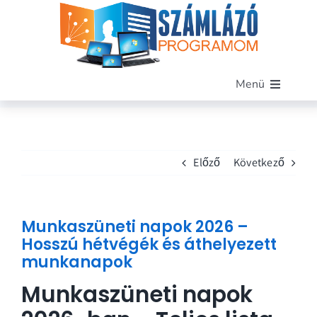
Kihagyás
Menü
Főoldal
Szoftverünk
Előző
Következő
Funkciók
Miért mi?
Árak
Munkaszüneti napok 2026 –
Blog
Hosszú hétvégék és áthelyezett
munkanapok
Kapcsolat
Munkaszüneti napok
Demó letöltése