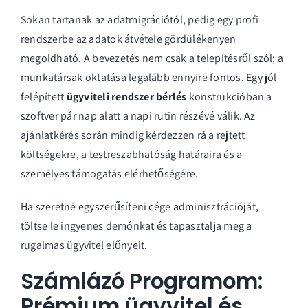
Sokan tartanak az adatmigrációtól, pedig egy profi
rendszerbe az adatok átvétele gördülékenyen
megoldható. A bevezetés nem csak a telepítésről szól; a
munkatársak oktatása legalább ennyire fontos. Egy jól
felépített
ügyviteli rendszer bérlés
konstrukcióban a
szoftver pár nap alatt a napi rutin részévé válik. Az
ajánlatkérés során mindig kérdezzen rá a rejtett
költségekre, a testreszabhatóság határaira és a
személyes támogatás elérhetőségére.
Ha szeretné egyszerűsíteni cége adminisztrációját,
töltse le ingyenes demónkat
és tapasztalja meg a
rugalmas ügyvitel előnyeit.
Számlázó Programom:
Prémium ügyvitel és