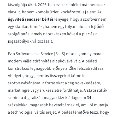
kiszolgálja őket. 2026-ban ez a szemlélet már nemcsak
elavult, hanem komoly üzleti kockázatot is jelent. Az
ügyviteli rendszer bérlés
lényege, hogy a szoftver nem
egy statikus termék, hanem egy folyamatosan fejlődő
szolgáltatás, amely naprakészen követi a piac és a
jogszabályok változásait.
Ez a
Software as a Service (SaaS) modell
, amely mára a
modern vállalatirányítás alapkövévé vált. A bérleti
konstrukció legnagyobb előnye a tőke felszabadítása.
Ahelyett, hogy jelentős összegeket kötne le
szoftvervásárlásra, a forrásokat a cég növekedésére,
marketingre vagy árukészletre fordíthatja. A statisztikák
szerint a digitalizált magyar kkv-k átlagosan 34
százalékkal magasabb bevételt érnek el, ami jól mutatja
a technológiai váltás erejét. A bérlés lehetővé teszi, hogy