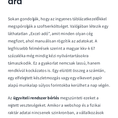
ára
Sokan gondolják, hogy az ingyenes táblázatkezelőkkel
megspórolják a szoftverköltséget. Valójában létezik egy
láthatatlan „Excel-adó”, amit minden olyan cég
megfizet, ahol manuálisan rögzítik az adatokat. A
legfrissebb felmérések szerint a magyar kkv-k 67
százaléka még mindig kézi nyilvántartásokra
támaszkodik. Ez a gyakorlat nemcsak lassú, hanem
rendkívül kockázatos is. Egy elütött összeg a számlán,
egy elfelejtett készletmozgás vagy egy elkevert papír
alapú munkalap súlyos forintokba kerülhet a nap végén.
Az
ügyviteli rendszer bérlés
megszünteti ezeket a
rejtett veszteségeket. Amikor a webshop és a fizikai
raktár adatai nincsenek szinkronban, a vállalkozások