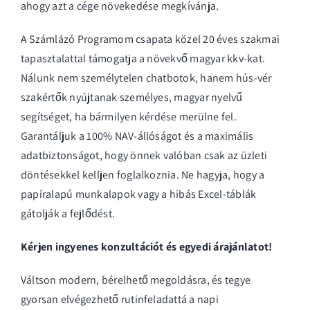
ahogy azt a cége növekedése megkívánja.
A Számlázó Programom csapata közel 20 éves szakmai
tapasztalattal támogatja a növekvő magyar kkv-kat.
Nálunk nem személytelen chatbotok, hanem hús-vér
szakértők nyújtanak személyes, magyar nyelvű
segítséget, ha bármilyen kérdése merülne fel.
Garantáljuk a 100% NAV-állóságot és a maximális
adatbiztonságot, hogy önnek valóban csak az üzleti
döntésekkel kelljen foglalkoznia. Ne hagyja, hogy a
papíralapú munkalapok vagy a hibás Excel-táblák
gátolják a fejlődést.
Kérjen ingyenes konzultációt és egyedi árajánlatot!
Váltson modern, bérelhető megoldásra, és tegye
gyorsan elvégezhető rutinfeladattá a napi