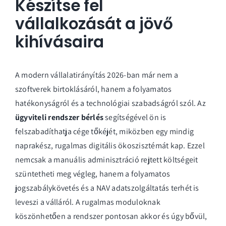
Készítse fel
vállalkozását a jövő
kihívásaira
A modern vállalatirányítás 2026-ban már nem a
szoftverek birtoklásáról, hanem a folyamatos
hatékonyságról és a technológiai szabadságról szól. Az
ügyviteli rendszer bérlés
segítségével ön is
felszabadíthatja cége tőkéjét, miközben egy mindig
naprakész, rugalmas digitális ökoszisztémát kap. Ezzel
nemcsak a manuális adminisztráció rejtett költségeit
szüntetheti meg végleg, hanem a folyamatos
jogszabálykövetés és a NAV adatszolgáltatás terhét is
leveszi a válláról. A rugalmas moduloknak
köszönhetően a rendszer pontosan akkor és úgy bővül,