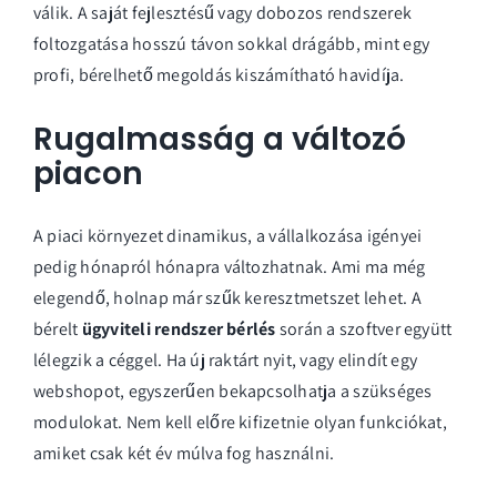
válik. A saját fejlesztésű vagy dobozos rendszerek
foltozgatása hosszú távon sokkal drágább, mint egy
profi, bérelhető megoldás kiszámítható havidíja.
Rugalmasság a változó
piacon
A piaci környezet dinamikus, a vállalkozása igényei
pedig hónapról hónapra változhatnak. Ami ma még
elegendő, holnap már szűk keresztmetszet lehet. A
bérelt
ügyviteli rendszer bérlés
során a szoftver együtt
lélegzik a céggel. Ha új raktárt nyit, vagy elindít egy
webshopot, egyszerűen bekapcsolhatja a
szükséges
modulokat
. Nem kell előre kifizetnie olyan funkciókat,
amiket csak két év múlva fog használni.