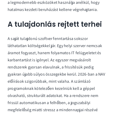
a legmodernebb eszközöket használja anélkül, hogy
hatalmas kezdeti beruházást kellene végrehajtania.
A tulajdonlás rejtett terhei
A saját tulajdonú szoftver fenntartása sokszor
láthatatlan költségekkel jár. Egy helyi szerver nemcsak
áramot fogyaszt, hanem folyamatos IT felügyeletet és
karbantartást is igényel. Az egyszer megvásárolt
rendszerek gyorsan elavulnak, a frissítésük pedig
gyakran újabb súlyos összegekbe kerül. 2026-ban a NAV
előírások szigorúbbak, mint valaha. A számlázó
programoknak kötelezően kezelniük kell a géppel
olvasható, strukturált adatokat. Ha a rendszere nem
frissül automatikusan a felhőben, a jogszabályi
megfelelőség miatti stressz a mindennapjai részévé