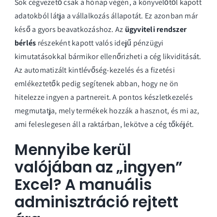
Sok cégvezető csak a hónap végén, a könyvelőtől kapott
adatokból látja a vállalkozás állapotát. Ez azonban már
késő a gyors beavatkozáshoz. Az
ügyviteli rendszer
bérlés
részeként kapott valós idejű pénzügyi
kimutatásokkal bármikor ellenőrizheti a cég likviditását.
Az automatizált kintlévőség-kezelés és a fizetési
emlékeztetők pedig segítenek abban, hogy ne ön
hitelezze ingyen a partnereit. A pontos
készletkezelés
megmutatja, mely termékek hozzák a hasznot, és mi az,
ami feleslegesen áll a raktárban, lekötve a cég tőkéjét.
Mennyibe kerül
valójában az „ingyen”
Excel? A manuális
adminisztráció rejtett