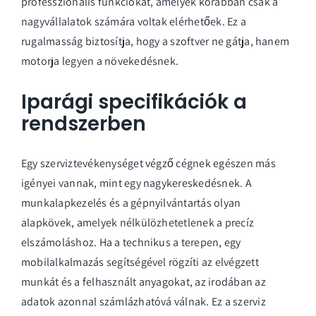
professzionális funkciókat, amelyek korábban csak a
nagyvállalatok számára voltak elérhetőek. Ez a
rugalmasság biztosítja, hogy a szoftver ne gátja, hanem
motorja legyen a növekedésnek.
Iparági specifikációk a
rendszerben
Egy szerviztevékenységet végző cégnek egészen más
igényei vannak, mint egy nagykereskedésnek. A
munkalapkezelés és a gépnyilvántartás olyan
alapkövek, amelyek nélkülözhetetlenek a precíz
elszámoláshoz. Ha a technikus a terepen, egy
mobilalkalmazás segítségével rögzíti az elvégzett
munkát és a felhasznált anyagokat, az irodában az
adatok azonnal számlázhatóvá válnak. Ez a
szerviz