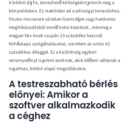
A bérleti díj fix, tervezhető költségként jelenik meg a
könyvelésben. Ez stabilitást ad a pénzügyi tervezéshez,
hiszen nincsenek váratlan licencdíjak vagy hardveres
meghibásodásból eredő extra kiadások. Jelenleg a
magyar kkv-knak csupán 23 százaléka használ
felhőalapú szolgáltatásokat, szemben az uniós 42
százalékos átlaggal. Ez a különbség egyben
versenyelőnyt is jelent azoknak, akik időben váltanak a
rugalmas, bérleti alapú megoldásokra.
A testreszabható bérlés
előnyei: Amikor a
szoftver alkalmazkodik
a céghez