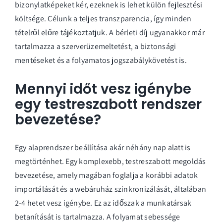
bizonylatképeket kér, ezeknek is lehet külön fejlesztési
költsége. Célunk a teljes transzparencia, így minden
tételről előre tájékoztatjuk. A bérleti díj ugyanakkor már
tartalmazza a szerverüzemeltetést, a biztonsági
mentéseket és a folyamatos jogszabálykövetést is.
Mennyi időt vesz igénybe
egy testreszabott rendszer
bevezetése?
Egy alaprendszer beállítása akár néhány nap alatt is
megtörténhet. Egy komplexebb, testreszabott megoldás
bevezetése, amely magában foglalja a korábbi adatok
importálását és a webáruház szinkronizálását, általában
2-4 hetet vesz igénybe. Ez az időszak a munkatársak
betanítását is tartalmazza. A folyamat sebessége