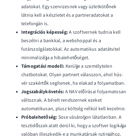
adatokat. Egy szervizesnek vagy üzletkötőnek
látnia kell a készletet és a partneradatokat a
telefonján is.
Integrációs képesség:
A szoftvernek tudnia kell
beszélni a bankkal, a webshoppal és a
futárszolgálatokkal. Az automatikus adatátvitel
minimalizálja a hibalehetőséget.
Támogatási modell:
Kerülje a személytelen
chatbotokat. Olyan partnert válasszon, ahol hús-
vér szakértők segítenek, ha elakad a folyamatban.
Jogszabálykövetés:
A NAV előírásai folyamatosan
változnak. A bérelt rendszernek ezeket
automatikusan, plusz költség nélkül kell kezelnie.
Próbalehetőség:
Sose vásároljon látatlanban. A
tesztidőszak alatt derül ki, hogy a szoftver logikája
valóban illeszkedik-e a munkatársak rutinjához.