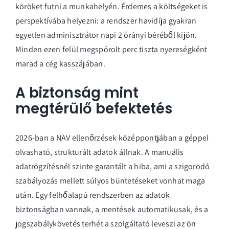
köröket futni a munkahelyén. Érdemes a költségeket is
perspektívába helyezni: a rendszer havidíja gyakran
egyetlen adminisztrátor napi 2 órányi béréből kijön.
Minden ezen felül megspórolt perc tiszta nyereségként
marad a cég kasszájában.
A biztonság mint
megtérülő befektetés
2026-ban a NAV ellenőrzések középpontjában a géppel
olvasható, strukturált adatok állnak. A manuális
adatrögzítésnél szinte garantált a hiba, ami a szigorodó
szabályozás mellett súlyos büntetéseket vonhat maga
után. Egy felhőalapú rendszerben az adatok
biztonságban vannak, a mentések automatikusak, és a
jogszabálykövetés terhét a szolgáltató leveszi az ön