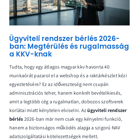
Ügyviteli rendszer bérlés 2026-
ban: Megtérülés és rugalmasság
a KKV-knak
Tudta, hogy egy átlagos magyar kkv havonta 40
munkaórát pazarol el a webshop és a raktárkészlet kézi
egyeztetésére? Ez az időveszteség nem csupán
adminisztrációs teher, hanem konkrét bevételkiesés,
amit a legtöbb cég a rugalmatlan, dobozos szoftverek
korlátai miatt kénytelen elviselni. Az
ügyviteli rendszer
bérlés
2026-ban már nem csak egy kényelmi funkció,
hanem a biztonságos működés alapja a szigorú NAV
adatszolgáltatási kötelezettségek mellett.