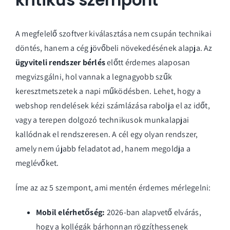
kritikus szempont
A megfelelő szoftver kiválasztása nem csupán technikai
döntés, hanem a cég jövőbeli növekedésének alapja. Az
ügyviteli rendszer bérlés
előtt érdemes alaposan
megvizsgálni, hol vannak a legnagyobb szűk
keresztmetszetek a napi működésben. Lehet, hogy a
webshop rendelések kézi számlázása rabolja el az időt,
vagy a terepen dolgozó technikusok munkalapjai
kallódnak el rendszeresen. A cél egy olyan rendszer,
amely nem újabb feladatot ad, hanem megoldja a
meglévőket.
Íme az az 5 szempont, ami mentén érdemes mérlegelni:
Mobil elérhetőség:
2026-ban alapvető elvárás,
hogy a kollégák bárhonnan rögzíthessenek