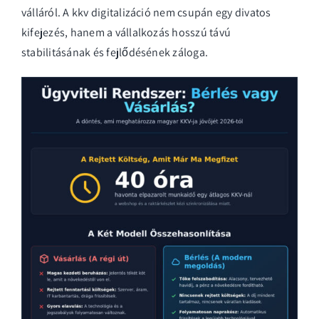
válláról. A
kkv digitalizáció
nem csupán egy divatos
kifejezés, hanem a vállalkozás hosszú távú
stabilitásának és fejlődésének záloga.