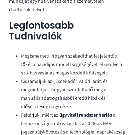
munkáját egy hús-vér szakértő a személytelen
chatbotok helyett.
Legfontosabb
Tudnivalók
Megismerheti, hogyan szabadíthat fel jelentős
tőkét a havidíjas modell segítségével, elkerülve a
szoftvervásárlás magas kezdeti költségeit.
Kiszámoljuk az „Excel-adó” valódi árát, és
megmutatjuk, hogyan szüntethető meg a
manuális adatrögzítésből eredő hibák és
időveszteség nagy része.
Feltárjuk, miért az
ügyviteli rendszer bérlés
a
legbiztonságosabb választás a 2026-os NAV-
jogszabálykövetés és a technológiai naprakészség