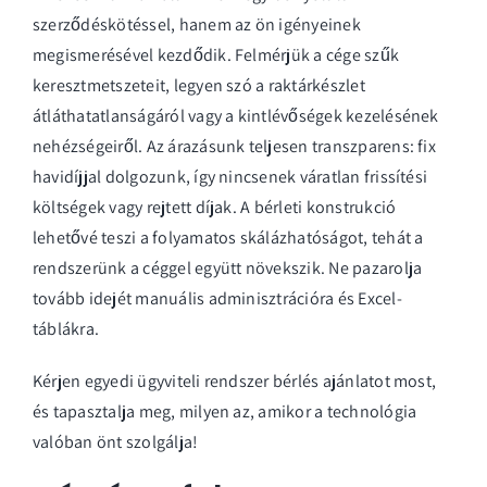
szerződéskötéssel, hanem az ön igényeinek
megismerésével kezdődik. Felmérjük a cége szűk
keresztmetszeteit, legyen szó a raktárkészlet
átláthatatlanságáról vagy a kintlévőségek kezelésének
nehézségeiről. Az árazásunk teljesen transzparens: fix
havidíjjal dolgozunk, így nincsenek váratlan frissítési
költségek vagy rejtett díjak. A bérleti konstrukció
lehetővé teszi a folyamatos skálázhatóságot, tehát a
rendszerünk a céggel együtt növekszik. Ne pazarolja
tovább idejét manuális adminisztrációra és Excel-
táblákra.
Kérjen egyedi
ügyviteli rendszer bérlés
ajánlatot most,
és tapasztalja meg, milyen az, amikor a technológia
valóban önt szolgálja!