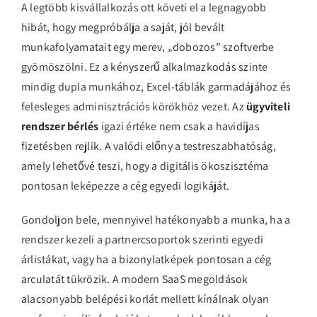
A legtöbb kisvállalkozás ott követi el a legnagyobb
hibát, hogy megpróbálja a saját, jól bevált
munkafolyamatait egy merev, „dobozos” szoftverbe
gyömöszölni. Ez a kényszerű alkalmazkodás szinte
mindig dupla munkához, Excel-táblák garmadájához és
felesleges adminisztrációs körökhöz vezet. Az
ügyviteli
rendszer bérlés
igazi értéke nem csak a havidíjas
fizetésben rejlik. A valódi előny a testreszabhatóság,
amely lehetővé teszi, hogy a digitális ökoszisztéma
pontosan leképezze a cég egyedi logikáját.
Gondoljon bele, mennyivel hatékonyabb a munka, ha a
rendszer kezeli a partnercsoportok szerinti egyedi
árlistákat, vagy ha a bizonylatképek pontosan a cég
arculatát tükrözik. A modern SaaS megoldások
alacsonyabb belépési korlát
mellett kínálnak olyan