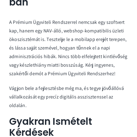
ban
A Prémium Ügyviteli Rendszerrel nemcsak egy szoftvert
kap, hanem egy NAV-álló, webshop-kompatibilis üzleti
ökoszisztémát is. Tesztelje le a mobilapp erejét terepen,
és lássa saját szemével, hogyan tűnnek el a napi
adminisztrációs hibák. Nincs több elfelejtett kintlévőség
vagy készlethiány miatti bosszúság.
Kérj ingyenes,
szakértői demót a Prémium Ügyviteli Rendszerhez!
Vágjon bele a fejlesztésbe még ma, és tegye jövőállóvá
vállalkozását egy precíz digitális asszisztenssel az
oldalán.
Gyakran Ismételt
Kérdések