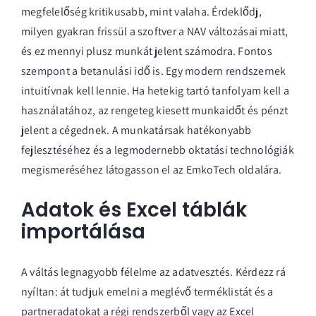
megfelelőség kritikusabb, mint valaha. Érdeklődj,
milyen gyakran frissül a szoftver a NAV változásai miatt,
és ez mennyi plusz munkát jelent számodra. Fontos
szempont a betanulási idő is. Egy modern rendszernek
intuitívnak kell lennie. Ha hetekig tartó tanfolyam kell a
használatához, az rengeteg kiesett munkaidőt és pénzt
jelent a cégednek. A munkatársak hatékonyabb
fejlesztéséhez és a legmodernebb oktatási technológiák
megismeréséhez
látogasson el az EmkoTech oldalára
.
Adatok és Excel táblák
importálása
A váltás legnagyobb félelme az adatvesztés. Kérdezz rá
nyíltan: át tudjuk emelni a meglévő terméklistát és a
partneradatokat a régi rendszerből vagy az Excel