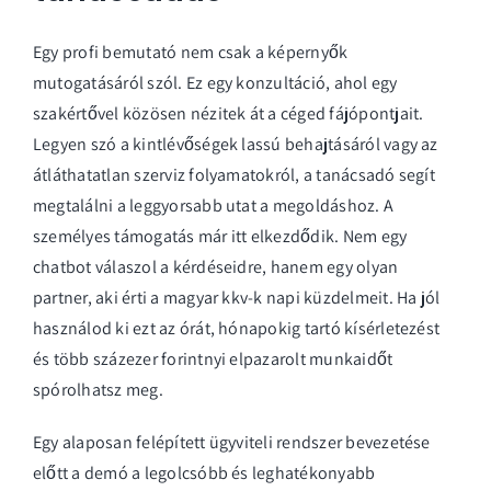
Egy profi bemutató nem csak a képernyők
mutogatásáról szól. Ez egy konzultáció, ahol egy
szakértővel közösen nézitek át a céged fájópontjait.
Legyen szó a kintlévőségek lassú behajtásáról vagy az
átláthatatlan szerviz folyamatokról, a tanácsadó segít
megtalálni a leggyorsabb utat a megoldáshoz. A
személyes támogatás már itt elkezdődik. Nem egy
chatbot válaszol a kérdéseidre, hanem egy olyan
partner, aki érti a magyar kkv-k napi küzdelmeit. Ha jól
használod ki ezt az órát, hónapokig tartó kísérletezést
és több százezer forintnyi elpazarolt munkaidőt
spórolhatsz meg.
Egy alaposan felépített
ügyviteli rendszer
bevezetése
előtt a demó a legolcsóbb és leghatékonyabb