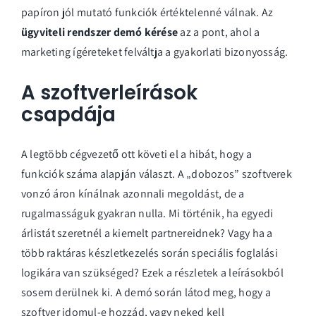
papíron jól mutató funkciók értéktelenné válnak. Az
ügyviteli rendszer demó kérése
az a pont, ahol a
marketing ígéreteket felváltja a gyakorlati bizonyosság.
A szoftverleírások
csapdája
A legtöbb cégvezető ott követi el a hibát, hogy a
funkciók száma alapján választ. A „dobozos” szoftverek
vonzó áron kínálnak azonnali megoldást, de a
rugalmasságuk gyakran nulla. Mi történik, ha egyedi
árlistát szeretnél a kiemelt partnereidnek? Vagy ha a
több raktáras készletkezelés során speciális foglalási
logikára van szükséged? Ezek a részletek a leírásokból
sosem derülnek ki. A demó során látod meg, hogy a
szoftver idomul-e hozzád, vagy neked kell