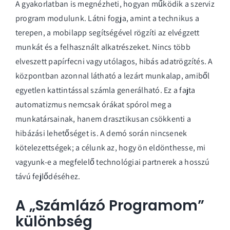
A gyakorlatban is megnézheti, hogyan működik a
szerviz
program
modulunk. Látni fogja, amint a technikus a
terepen, a
mobilapp
segítségével rögzíti az elvégzett
munkát és a felhasznált alkatrészeket. Nincs több
elveszett papírfecni vagy utólagos, hibás adatrögzítés. A
központban azonnal látható a lezárt munkalap, amiből
egyetlen kattintással számla generálható. Ez a fajta
automatizmus nemcsak órákat spórol meg a
munkatársainak, hanem drasztikusan csökkenti a
hibázási lehetőséget is. A demó során nincsenek
kötelezettségek; a célunk az, hogy ön eldönthesse, mi
vagyunk-e a megfelelő technológiai partnerek a hosszú
távú fejlődéséhez.
A „Számlázó Programom”
különbség