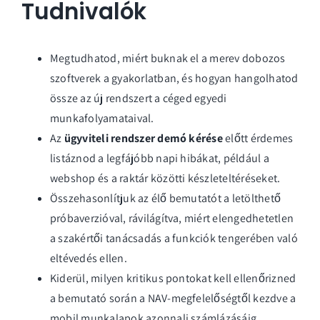
Tudnivalók
Megtudhatod, miért buknak el a merev dobozos
szoftverek a gyakorlatban, és hogyan hangolhatod
össze az új rendszert a céged egyedi
munkafolyamataival.
Az
ügyviteli rendszer demó kérése
előtt érdemes
listáznod a legfájóbb napi hibákat, például a
webshop és a raktár közötti készleteltéréseket.
Összehasonlítjuk az élő bemutatót a letölthető
próbaverzióval, rávilágítva, miért elengedhetetlen
a szakértői tanácsadás a funkciók tengerében való
eltévedés ellen.
Kiderül, milyen kritikus pontokat kell ellenőrizned
a bemutató során a NAV-megfelelőségtől kezdve a
mobil munkalapok azonnali számlázásáig.