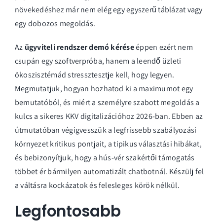
növekedéshez már nem elég egy egyszerű táblázat vagy
egy dobozos megoldás.
Az
ügyviteli rendszer demó kérése
éppen ezért nem
csupán egy szoftverpróba, hanem a leendő üzleti
ökoszisztémád stressztesztje kell, hogy legyen.
Megmutatjuk, hogyan hozhatod ki a maximumot egy
bemutatóból, és miért a személyre szabott megoldás a
kulcs a sikeres KKV digitalizációhoz 2026-ban. Ebben az
útmutatóban végigvesszük a legfrissebb szabályozási
környezet kritikus pontjait, a tipikus választási hibákat,
és bebizonyítjuk, hogy a hús-vér szakértői támogatás
többet ér bármilyen automatizált chatbotnál. Készülj fel
a váltásra kockázatok és felesleges körök nélkül.
Legfontosabb