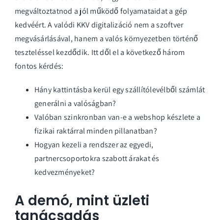
megváltoztatnod a jól működő folyamataidat a gép
kedvéért. A valódi
KKV digitalizáció
nem a szoftver
megvásárlásával, hanem a valós környezetben történő
teszteléssel kezdődik. Itt dől el a következő három
fontos kérdés:
Hány kattintásba kerül egy szállítólevélből számlát
generálni a valóságban?
Valóban szinkronban van-e a webshop készlete a
fizikai raktárral minden pillanatban?
Hogyan kezeli a rendszer az egyedi,
partnercsoportokra szabott árakat és
kedvezményeket?
A demó, mint üzleti
tanácsadás