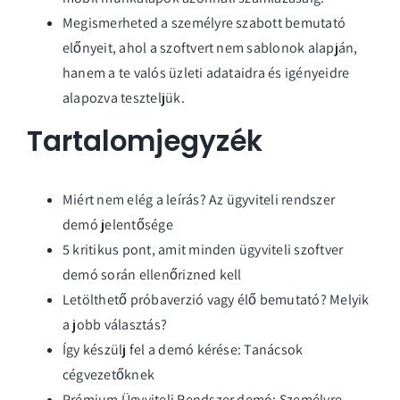
Megismerheted a személyre szabott bemutató
előnyeit, ahol a szoftvert nem sablonok alapján,
hanem a te valós üzleti adataidra és igényeidre
alapozva teszteljük.
Tartalomjegyzék
Miért nem elég a leírás? Az ügyviteli rendszer
demó jelentősége
5 kritikus pont, amit minden ügyviteli szoftver
demó során ellenőrizned kell
Letölthető próbaverzió vagy élő bemutató? Melyik
a jobb választás?
Így készülj fel a demó kérése: Tanácsok
cégvezetőknek
Prémium Ügyviteli Rendszer demó: Személyre