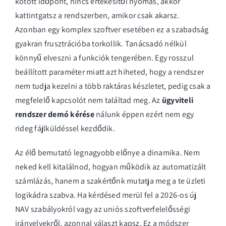
kötött időpont, nincs értékesítői nyomás, akkor
kattintgatsz a rendszerben, amikor csak akarsz.
Azonban egy komplex szoftver esetében ez a szabadság
gyakran frusztrációba torkollik. Tanácsadó nélkül
könnyű elveszni a funkciók tengerében. Egy rosszul
beállított paraméter miatt azt hiheted, hogy a rendszer
nem tudja kezelni a több raktáras készletet, pedig csak a
megfelelő kapcsolót nem találtad meg. Az
ügyviteli
rendszer demó kérése
nálunk éppen ezért nem egy
rideg fájlküldéssel kezdődik.
Az élő bemutató legnagyobb előnye a dinamika. Nem
neked kell kitalálnod, hogyan működik az automatizált
számlázás, hanem a szakértőnk mutatja meg a te üzleti
logikádra szabva. Ha kérdésed merül fel a 2026-os új
NAV szabályokról vagy az uniós szoftverfelelősségi
irányelvekről, azonnal választ kapsz. Ez a módszer