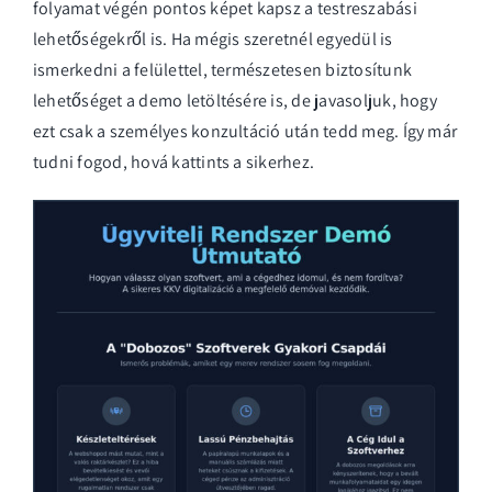
folyamat végén pontos képet kapsz a testreszabási
lehetőségekről is. Ha mégis szeretnél egyedül is
ismerkedni a felülettel, természetesen biztosítunk
lehetőséget a
demo letöltésére
is, de javasoljuk, hogy
ezt csak a személyes konzultáció után tedd meg. Így már
tudni fogod, hová kattints a sikerhez.