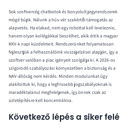
Sok szoftvercég chatbotok és bonyolult jegyrendszerek
mögé bújik. Nálunk a hús-vér szakértői támogatás az
alapvetés. Ha elakad, nem egy robottal kell leveleznie,
hanem olyan kollégákkal beszélhet, akik értik a magyar
KKV-k napi küzdelmeit. Rendszerünket folyamatosan
fejlesztjük a felhasználóink visszajelzései alapján, így a
szoftver valóban a piac igényeit szolgálja ki. A 2026-os
szigorodó szabályozási környezetben a biztonság és a
NAV-állóság nem kérdés. Minden modulunkat úgy
alakítottuk ki, hogy a legfrissebb jogszabályoknak is
maradéktalanul megfeleljenek, így önnek csak az
üzletépítésre kell koncentrálnia.
Következő lépés a siker felé