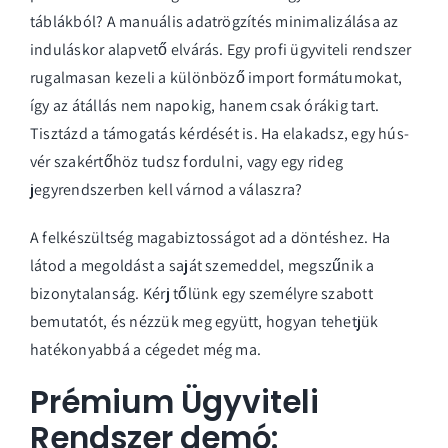
táblákból? A manuális adatrögzítés minimalizálása az
induláskor alapvető elvárás. Egy profi
ügyviteli rendszer
rugalmasan kezeli a különböző import formátumokat,
így az átállás nem napokig, hanem csak órákig tart.
Tisztázd a támogatás kérdését is. Ha elakadsz, egy hús-
vér szakértőhöz tudsz fordulni, vagy egy rideg
jegyrendszerben kell várnod a válaszra?
A felkészültség magabiztosságot ad a döntéshez. Ha
látod a megoldást a saját szemeddel, megszűnik a
bizonytalanság.
Kérj tőlünk egy személyre szabott
bemutatót
, és nézzük meg együtt, hogyan tehetjük
hatékonyabbá a cégedet még ma.
Prémium Ügyviteli
Rendszer demó: