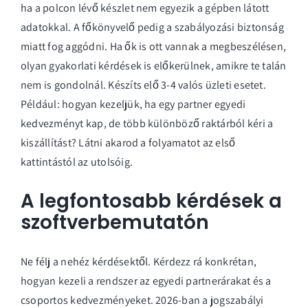
ha a polcon lévő készlet nem egyezik a gépben látott
adatokkal. A főkönyvelő pedig a szabályozási biztonság
miatt fog aggódni. Ha ők is ott vannak a megbeszélésen,
olyan gyakorlati kérdések is előkerülnek, amikre te talán
nem is gondolnál. Készíts elő 3-4 valós üzleti esetet.
Például: hogyan kezeljük, ha egy partner egyedi
kedvezményt kap, de több különböző raktárból kéri a
kiszállítást? Látni akarod a folyamatot az első
kattintástól az utolsóig.
A legfontosabb kérdések a
szoftverbemutatón
Ne félj a nehéz kérdésektől. Kérdezz rá konkrétan,
hogyan kezeli a rendszer az egyedi partnerárakat és a
csoportos kedvezményeket. 2026-ban a jogszabályi