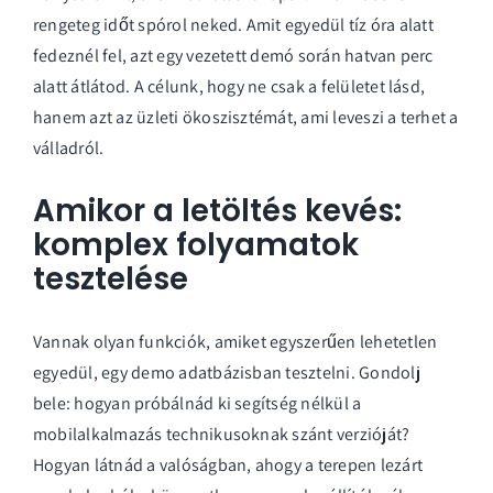
rengeteg időt spórol neked. Amit egyedül tíz óra alatt
fedeznél fel, azt egy vezetett demó során hatvan perc
alatt átlátod. A célunk, hogy ne csak a felületet lásd,
hanem azt az üzleti ökoszisztémát, ami leveszi a terhet a
válladról.
Amikor a letöltés kevés:
komplex folyamatok
tesztelése
Vannak olyan funkciók, amiket egyszerűen lehetetlen
egyedül, egy demo adatbázisban tesztelni. Gondolj
bele: hogyan próbálnád ki segítség nélkül a
mobilalkalmazás technikusoknak
szánt verzióját?
Hogyan látnád a valóságban, ahogy a terepen lezárt