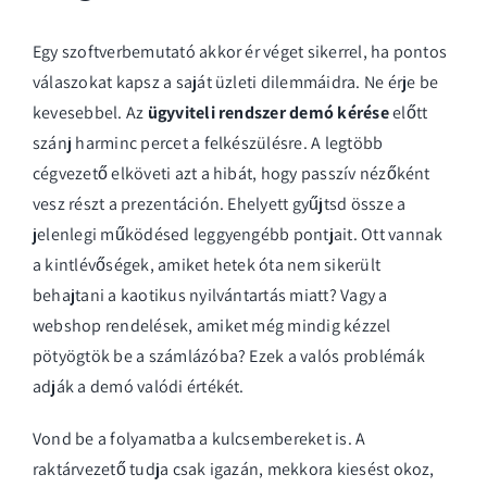
Egy szoftverbemutató akkor ér véget sikerrel, ha pontos
válaszokat kapsz a saját üzleti dilemmáidra. Ne érje be
kevesebbel. Az
ügyviteli rendszer demó kérése
előtt
szánj harminc percet a felkészülésre. A legtöbb
cégvezető elköveti azt a hibát, hogy passzív nézőként
vesz részt a prezentáción. Ehelyett gyűjtsd össze a
jelenlegi működésed leggyengébb pontjait. Ott vannak
a kintlévőségek, amiket hetek óta nem sikerült
behajtani a kaotikus nyilvántartás miatt? Vagy a
webshop rendelések, amiket még mindig kézzel
pötyögtök be a számlázóba? Ezek a valós problémák
adják a demó valódi értékét.
Vond be a folyamatba a kulcsembereket is. A
raktárvezető tudja csak igazán, mekkora kiesést okoz,