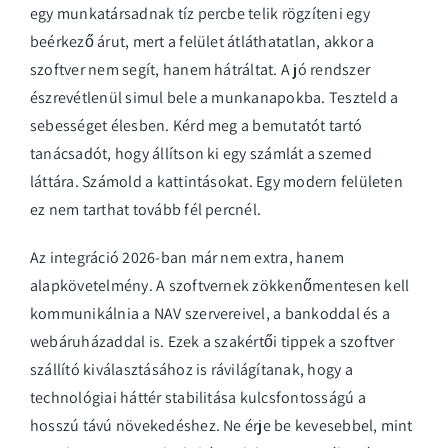
egy munkatársadnak tíz percbe telik rögzíteni egy
beérkező árut, mert a felület átláthatatlan, akkor a
szoftver nem segít, hanem hátráltat. A jó rendszer
észrevétlenül simul bele a munkanapokba. Teszteld a
sebességet élesben. Kérd meg a bemutatót tartó
tanácsadót, hogy állítson ki egy számlát a szemed
láttára. Számold a kattintásokat. Egy modern felületen
ez nem tarthat tovább fél percnél.
Az integráció 2026-ban már nem extra, hanem
alapkövetelmény. A szoftvernek zökkenőmentesen kell
kommunikálnia a NAV szervereivel, a bankoddal és a
webáruházaddal is. Ezek a
szakértői tippek a szoftver
szállító kiválasztásához
is rávilágítanak, hogy a
technológiai háttér stabilitása kulcsfontosságú a
hosszú távú növekedéshez. Ne érje be kevesebbel, mint