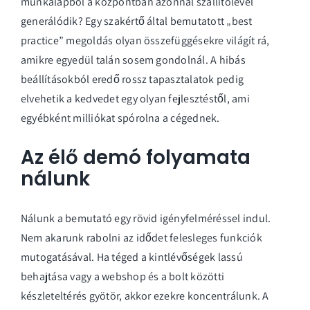
munkalapból a központban azonnal szállítólevél
generálódik? Egy szakértő által bemutatott „best
practice” megoldás olyan összefüggésekre világít rá,
amikre egyedül talán sosem gondolnál. A hibás
beállításokból eredő rossz tapasztalatok pedig
elvehetik a kedvedet egy olyan fejlesztéstől, ami
egyébként milliókat spórolna a cégednek.
Az élő demó folyamata
nálunk
Nálunk a bemutató egy rövid igényfelméréssel indul.
Nem akarunk rabolni az idődet felesleges funkciók
mutogatásával. Ha téged a kintlévőségek lassú
behajtása vagy a webshop és a bolt közötti
készleteltérés gyötör, akkor ezekre koncentrálunk. A