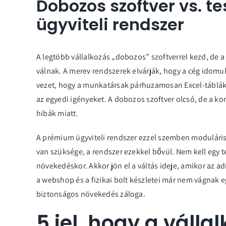
Dobozos szoftver vs. t
ügyviteli rendszer
A legtöbb vállalkozás „dobozos” szoftverrel kezd, de
válnak. A merev rendszerek elvárják, hogy a cég idomu
vezet, hogy a munkatársak párhuzamosan Excel-tábláka
az egyedi igényeket. A dobozos szoftver olcsó, de a kor
hibák miatt.
A
prémium ügyviteli rendszer
ezzel szemben modulári
van szüksége, a rendszer ezekkel bővül. Nem kell egy 
növekedéskor. Akkor jön el a váltás ideje, amikor az 
a webshop és a fizikai bolt készletei már nem vágnak
biztonságos növekedés záloga.
5 jel, hogy a válla