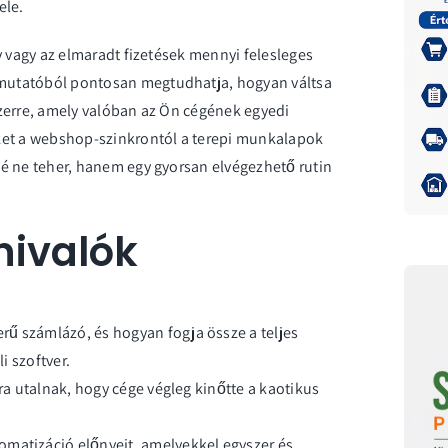
ele.
y vagy az elmaradt fizetések mennyi felesleges
mutatóból pontosan megtudhatja, hogyan váltsa
zerre, amely valóban az Ön cégének egyedi
ket a webshop-szinkrontól a terepi munkalapok
é ne teher, hanem egy gyorsan elvégezhető rutin
nivalók
ű számlázó, és hogyan fogja össze a teljes
i szoftver.
rra utalnak, hogy cége végleg kinőtte a kaotikus
omatizáció előnyeit, amelyekkel egyszer és