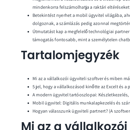
mindenkorra felszámolhatja a raktári eltéréseket
Betekintést nyerhet a mobil ügyvitel világába, a
dolgoznak, a számlázás pedig azonnal megtörtén
Útmutatást kap a megfelelő technológiai partner
támogatás fontosabb, mint a személytelen chatb
Tartalomjegyzék
Mi az a vállalkozói ügyviteli szoftver és miben m
5 jel, hogy a vállalkozásod kinőtte az Excelt és a
A modern ügyvitel tartóoszlopai: Készletkezelé
Mobil ügyvitel: Digitális munkalapkezelés és szá
Hogyan válasszunk ügyviteli partnert? (A szoftver
Mi az a vállalkozói