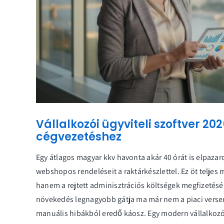
Vállalkozói ügyviteli szoftver 2
cégvezetéshez
Egy átlagos magyar kkv havonta akár 40 órát is elpazar
webshopos rendeléseit a raktárkészlettel. Ez öt teljes
hanem a rejtett adminisztrációs költségek megfizetésér
növekedés legnagyobb gátja ma már nem a piaci verse
manuális hibákból eredő káosz. Egy modern vállalkozó