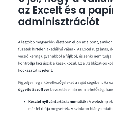
az Excelt és a pap
adminisztrációt
A legtöbb magyar kkv életében eljön az a pont, amiko
füzetek hirtelen akadállyá válnak. Az Excel rugalmas, 
verzió kering ugyanabból a fájlból, és senki nem tudja,
kontrollja kicsúszik a kezek közül. Ez a „táblázat-p
kockázatot is jelent.
Figyelje meg a következő jeleket a saját cégében. Ha ez
ügyviteli szoftver
bevezetése már nem lehetőség, hane
Készletnyilvántartási anomáliák:
A webshop ela
már fél órája megvették. A szinkron hiánya miatt 