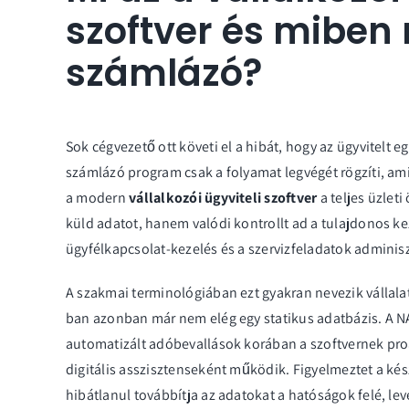
szoftver és miben
számlázó?
Sok cégvezető ott követi el a hibát, hogy az ügyvitelt e
számlázó program csak a folyamat legvégét rögzíti, a
a modern
vállalkozói ügyviteli szoftver
a teljes üzlet
küld adatot, hanem valódi kontrollt ad a tulajdonos kezé
ügyfélkapcsolat-kezelés és a szervizfeladatok adminiszt
A szakmai terminológiában ezt gyakran nevezik
vállala
ban azonban már nem elég egy statikus adatbázis. A NA
automatizált adóbevallások korában a szoftvernek proak
digitális asszisztenseként működik. Figyelmeztet a kész
hibátlanul továbbítja az adatokat a hatóságok felé, levé