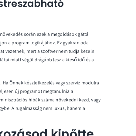
estreszabható
 a növekedés során ezek a megoldások gáttá
ljon a program logikájához. Ez gyakran oda
t vezetnek, mert a szoftver nem tudja kezelni
látai miatt végül drágább lesz a kieső idő és a
s. Ha Önnek
készletkezelés
vagy szerviz modulra
teljesen új programot megtanulnia a
adminisztrációs hibák száma növekedni kezd, vagy
 egybe. A rugalmasság nem luxus, hanem a
lkozásod kinőtte