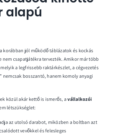
ír alapú
r a korábban jól működő táblázatok és kockás
de nem csapatjátékra tervezték. Amikor már több
 melyik a legfrissebb raktárkészlet, a cégvezetés
okol” nemcsak bosszantó, hanem komoly anyagi
ek közül akár kettő is ismerős, a
vállalkozói
m létszükséglet:
dja az utolsó darabot, miközben a boltban azt
csalódott vevőkkel és felesleges