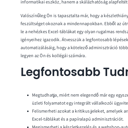
informatikai eszköz, hanem a skálázhatóság alapfeltét
Valószínűleg Ön is tapasztalta már, hogy a készlethián
feszültséget okoznak a mindennapokban. Ebből az út
le a nehézkes Excel-táblákat egy olyan rugalmas rends
igényeihez igazodik. Átvesszük a legfontosabb lépése
automatizálásáig, hogy a kötelező adminisztráció több
legyen az Ön és kollégái számára.
Legfontosabb Tud
Megtudhatja, miért nem elegendő már egy egyszer
üzleti folyamatot egy integrált vállalkozói ügyvitel
Felismerheti azokat a kritikus jeleket, amelyek a
Excel-táblákat és a papíralapú adminisztrációt.
Megismerheti a készletkezelés és a webshop-aut