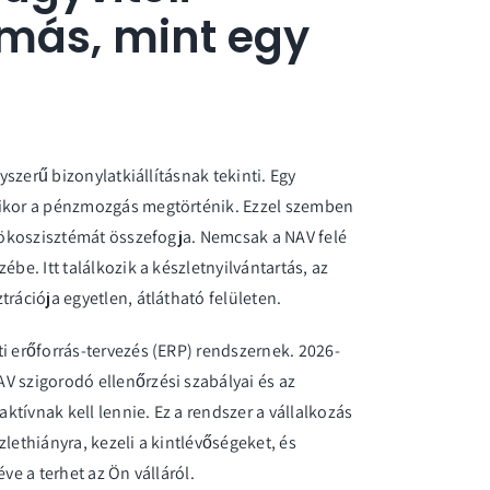
 más, mint egy
gyszerű bizonylatkiállításnak tekinti. Egy
mikor a pénzmozgás megtörténik. Ezzel szemben
i ökoszisztémát összefogja. Nemcsak a NAV felé
be. Itt találkozik a készletnyilvántartás, az
rációja egyetlen, átlátható felületen.
ti erőforrás-tervezés (ERP)
rendszernek. 2026-
V szigorodó ellenőrzési szabályai és az
tívnak kell lennie. Ez a rendszer a vállalkozás
lethiányra, kezeli a kintlévőségeket, és
ve a terhet az Ön válláról.