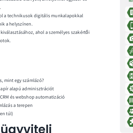
.
hol a technikusok digitális munkalapokkal
ik a helyszínen.
 kiválasztásához, ahol a személyes szakértői
otok.
ás, mint egy számlázó?
 papír alapú adminisztrációt
s, CRM és webshop automatizáció
mlázás a terepen
en túl)
 ügyviteli