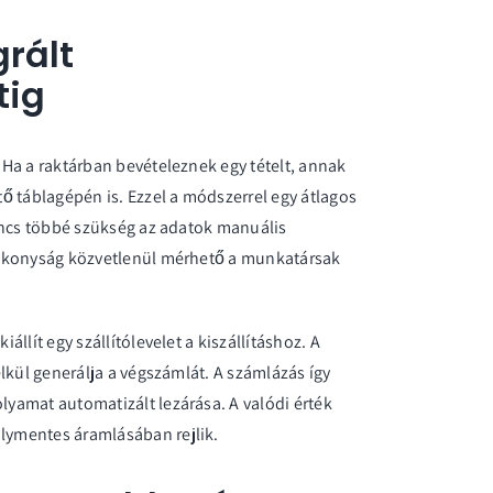
grált
tig
Ha a raktárban bevételeznek egy tételt, annak
ő táblagépén is. Ezzel a módszerrel egy átlagos
incs többé szükség az adatok manuális
tékonyság közvetlenül mérhető a munkatársak
llít egy szállítólevelet a kiszállításhoz. A
lkül generálja a végszámlát. A
számlázás
így
yamat automatizált lezárása. A valódi érték
ymentes áramlásában rejlik.