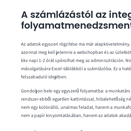
A számlázástól az inte
folyamatmenedzsmen
Az adatok egyszeri rögzítése ma már alapkövetelmény. 
azonnal meg kell jelennie a webshopban és az üzletköt
kkv napi 1-2 órát spórolhat meg az adminisztráción. N
másolgatására Excel-táblákból a számlázóba. Ez a ha
felszabaduló idejében.
Gondoljon bele egy egyszerű folyamatba: a munkatárs kiá
rendszer ebből egyetlen kattintással, hibalehetőség né
nem egy különálló, unalmas feladat, hanem a munkafol
nem a papír kinyomtatásában, hanem az adatok akadál