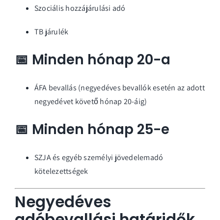
Szociális hozzájárulási adó
TB járulék
📅 Minden hónap 20-a
ÁFA bevallás (negyedéves bevallók esetén az adott
negyedévet követő hónap 20-áig)
📅 Minden hónap 25-e
SZJA és egyéb személyi jövedelemadó
kötelezettségek
Negyedéves
adóbevallási határidők