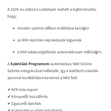
A 2026-os adózási szabályok mellett a legfontosabb,
hogy:
minden számla időben kiállításra kerüljön
az ÁFA riportok naprakészek legyenek
a NAV adatszolgáltatás automatikusan működjön
A
Számlázó Programom
automatikus NAV Online
Számla integrációval működik, így a kiállított számlák
azonnal továbbításra kerülnek a NAV felé.
✔ ÁFA lista export
✔ Könyvelői hozzáférés
✔ Egyszerű riportok
✔ Automatikus adatszolgáltatás