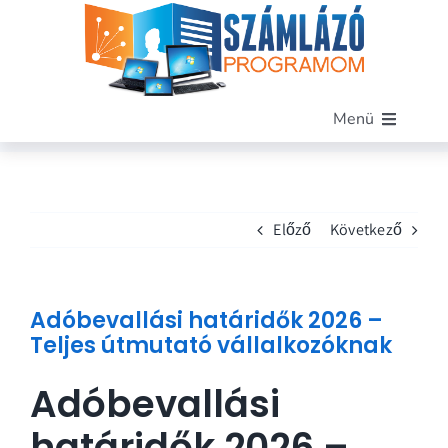
Kihagyás
Menü
Főoldal
Szoftverünk
Előző
Következő
Funkciók
Miért mi?
Árak
Adóbevallási határidők 2026 –
Blog
Teljes útmutató vállalkozóknak
Kapcsolat
Adóbevallási
Demó letöltése
határidők 2026 –