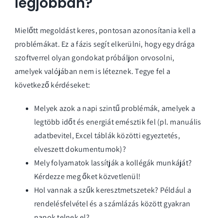
legjobban?
Mielőtt megoldást keres, pontosan azonosítania kell a
problémákat. Ez a fázis segít elkerülni, hogy egy drága
szoftverrel olyan gondokat próbáljon orvosolni,
amelyek valójában nem is léteznek. Tegye fel a
következő kérdéseket:
Melyek azok a napi szintű problémák, amelyek a
legtöbb időt és energiát emésztik fel (pl. manuális
adatbevitel, Excel táblák közötti egyeztetés,
elveszett dokumentumok)?
Mely folyamatok lassítják a kollégák munkáját?
Kérdezze meg őket közvetlenül!
Hol vannak a szűk keresztmetszetek? Például a
rendelésfelvétel és a számlázás között gyakran
napok telnek el?