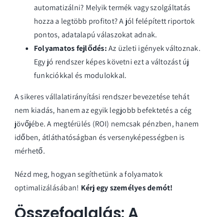
automatizálni? Melyik termék vagy szolgáltatás
hozza a legtöbb profitot? A jól felépített riportok
pontos, adatalapú válaszokat adnak.
Folyamatos fejlődés:
Az üzleti igények változnak.
Egy jó rendszer képes követni ezt a változást új
funkciókkal és modulokkal.
A sikeres vállalatirányítási rendszer bevezetése tehát
nem kiadás, hanem az egyik legjobb befektetés a cég
jövőjébe. A megtérülés (ROI) nemcsak pénzben, hanem
időben, átláthatóságban és versenyképességben is
mérhető.
Nézd meg, hogyan segíthetünk a folyamatok
optimalizálásában!
Kérj egy személyes demót!
Összefoglalás: A