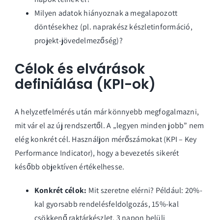
Milyen adatok hiányoznak a megalapozott
döntésekhez (pl. naprakész készletinformáció,
projekt-jövedelmezőség)?
Célok és elvárások
definiálása (KPI-ok)
A helyzetfelmérés után már könnyebb megfogalmazni,
mit vár el az új rendszertől. A „legyen minden jobb” nem
elég konkrét cél. Használjon mérőszámokat (KPI – Key
Performance Indicator), hogy a bevezetés sikerét
később objektíven értékelhesse.
Konkrét célok:
Mit szeretne elérni? Például: 20%-
kal gyorsabb rendelésfeldolgozás, 15%-kal
csökkenő raktárkészlet, 3 napon belüli