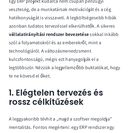
Egy ERP projekt kudarca nem csupán pénzügyi
veszteség, de a munkatársak motivációját és a cég
hatékonyságát is visszaveti. A legköltségesebb hibák
azonban tudatos tervezéssel elkerülhetők. A sikeres
vállalatirányítási rendszer bevezetése
sokkal inkább
szól a folyamatokról és az emberekről, mint a
technológiáról. A változásmenedzsment
kulcsfontosságú, mégis ezt hanyagolják el a
legtöbbször. Nézzük a legjellemzőbb buktatókat, hogy
te ne kövesd el őket.
1. Elégtelen tervezés és
rossz célkitűzések
A leggyakoribb tévhit a „majd a szoftver megoldja”
mentalitás. Fontos megérteni: egy ERP rendszer egy