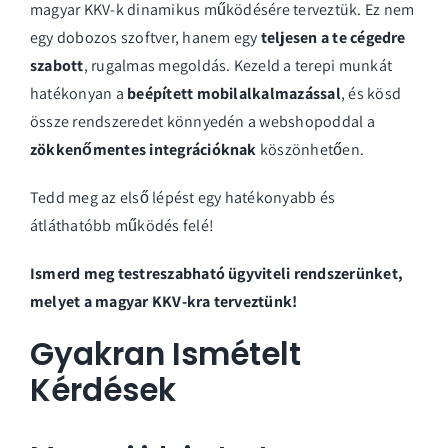
magyar KKV-k dinamikus működésére terveztük. Ez nem
egy dobozos szoftver, hanem egy
teljesen a te cégedre
szabott
, rugalmas megoldás. Kezeld a terepi munkát
hatékonyan a
beépített mobilalkalmazással
, és kösd
össze rendszeredet könnyedén a webshopoddal a
zökkenőmentes integrációknak
köszönhetően.
Tedd meg az első lépést egy hatékonyabb és
átláthatóbb működés felé!
Ismerd meg testreszabható ügyviteli rendszerünket,
melyet a magyar KKV-kra terveztünk!
Gyakran Ismételt
Kérdések