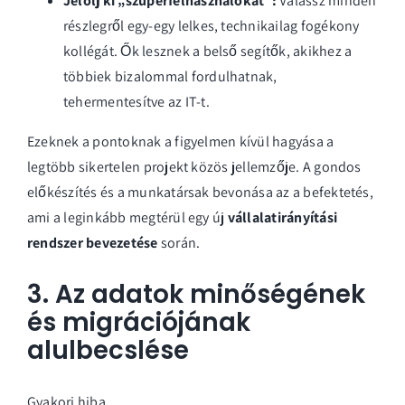
Jelölj ki „szuperfelhasználókat”:
Válassz minden
részlegről egy-egy lelkes, technikailag fogékony
kollégát. Ők lesznek a belső segítők, akikhez a
többiek bizalommal fordulhatnak,
tehermentesítve az IT-t.
Ezeknek a pontoknak a figyelmen kívül hagyása a
legtöbb sikertelen projekt közös jellemzője. A gondos
előkészítés és a munkatársak bevonása az a befektetés,
ami a leginkább megtérül egy új
vállalatirányítási
rendszer bevezetése
során.
3. Az adatok minőségének
és migrációjának
alulbecslése
Gyakori hiba,