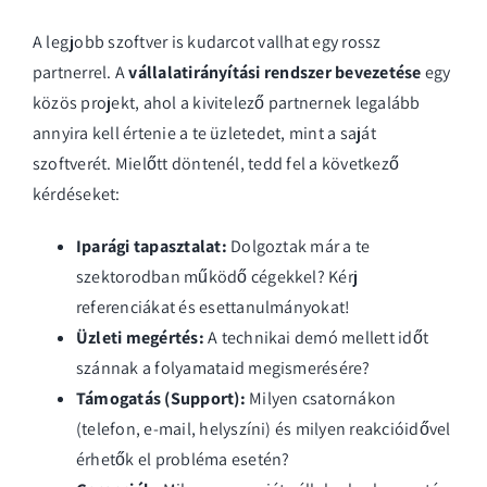
A legjobb szoftver is kudarcot vallhat egy rossz
partnerrel. A
vállalatirányítási rendszer bevezetése
egy
közös projekt, ahol a kivitelező partnernek legalább
annyira kell értenie a te üzletedet, mint a saját
szoftverét. Mielőtt döntenél, tedd fel a következő
kérdéseket:
Iparági tapasztalat:
Dolgoztak már a te
szektorodban működő cégekkel? Kérj
referenciákat és esettanulmányokat!
Üzleti megértés:
A technikai demó mellett időt
szánnak a folyamataid megismerésére?
Támogatás (Support):
Milyen csatornákon
(telefon, e-mail, helyszíni) és milyen reakcióidővel
érhetők el probléma esetén?