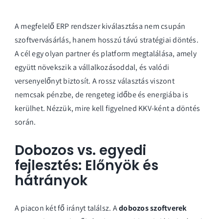
A megfelelő ERP rendszer kiválasztása nem csupán
szoftvervásárlás, hanem hosszú távú stratégiai döntés.
A cél egy olyan partner és platform megtalálása, amely
együtt növekszik a vállalkozásoddal, és valódi
versenyelőnyt biztosít. A rossz választás viszont
nemcsak pénzbe, de rengeteg időbe és energiába is
kerülhet. Nézzük, mire kell figyelned KKV-ként a döntés
során.
Dobozos vs. egyedi
fejlesztés: Előnyök és
hátrányok
A piacon két fő irányt találsz. A
dobozos szoftverek