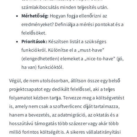
számlakibocsátás minden teljesítés után.
Mérhetőség:
Hogyan fogja ellenőrizni az
eredményeket? Definiálja a mérési pontokat és a
felelősöket.
Prioritások:
Készítsen listát a szükséges
funkciókról. Különítse el a „must-have”
(elengedhetetlen) elemeket a „nice-to-have” (jó,
ha van) funkcióktól.
Végül, de nem utolsósorban, állítson össze egy belső
projektcsapatot egy dedikált felelőssel, aki a teljes
folyamatot kézben tartja. Tervezze meg a költségvetést
is, amely nem csak a szoftverlicenc díját tartalmazza,
hanem a bevezetés, az adatmigráció, az oktatás és a
hosszútávú támogatás több százezer vagy akár több
millió forintos költségét is. A sikeres vállalatirányítási