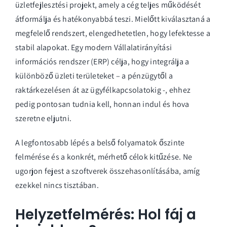
üzletfejlesztési projekt, amely a cég teljes működését
átformálja és hatékonyabbá teszi. Mielőtt kiválasztaná a
megfelelő rendszert, elengedhetetlen, hogy lefektesse a
stabil alapokat. Egy modern
Vállalatirányítási
információs rendszer (ERP)
célja, hogy integrálja a
különböző üzleti területeket – a pénzügytől a
raktárkezelésen át az ügyfélkapcsolatokig -, ehhez
pedig pontosan tudnia kell, honnan indul és hova
szeretne eljutni.
A legfontosabb lépés a belső folyamatok őszinte
felmérése és a konkrét, mérhető célok kitűzése. Ne
ugorjon fejest a szoftverek összehasonlításába, amíg
ezekkel nincs tisztában.
Helyzetfelmérés: Hol fáj a