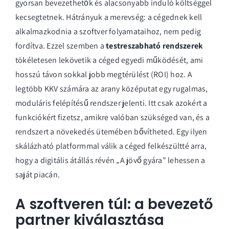
gyorsan bevezethetők és alacsonyabb induló költséggel
kecsegtetnek. Hátrányuk a merevség: a cégednek kell
alkalmazkodnia a szoftver folyamataihoz, nem pedig
fordítva. Ezzel szemben a
testreszabható rendszerek
tökéletesen lekövetik a céged egyedi működését, ami
hosszú távon sokkal jobb megtérülést (ROI) hoz. A
legtöbb KKV számára az arany középutat egy rugalmas,
moduláris felépítésű rendszer
jelenti. Itt csak azokért a
funkciókért fizetsz, amikre valóban szükséged van, és a
rendszert a növekedés ütemében bővítheted. Egy ilyen
skálázható platformmal válik a céged felkészültté arra,
hogy a digitális átállás révén „
A jövő gyára
” lehessen a
saját piacán.
A szoftveren túl: a bevezető
partner kiválasztása