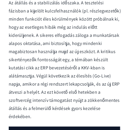
Az átállás és a stabilizálás időszaka. A tesztelési
fázisban a kijelölt kulcsfelhasználók (pl. részlegvezetők)
minden funkciót éles körülmények között próbálnak ki,
hogy az esetleges hibák még az indulás előtt
kiderüljenek. A sikeres elfogadás záloga a munkatársak
alapos oktatása, ami biztosítja, hogy mindenki
magabiztosan használja majd az új eszközt. A kritikus
sikertényezők fontosságát egy, a témában készült
kutatási cikk az ERP bevezetéséről a KKV-kban
is
alátámasztja. Végül következik az élesítés (Go-Live)
napja, amikor a régi rendszert lekapcsolják, és az új ERP
átveszi a helyét. Az ezt követő első hetekben a
szoftvercég intenzív támogatást nyújt a zökkenőmentes
átállás és a felmerülő kérdések gyors kezelése
érdekében.