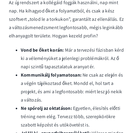
Az új rendszert a kollégáid fogják használni, nap mint
nap. Ha kihagyod őket a folyamatból, és csak a kész
szoftvert „tolod le a torkukon”, garantált az ellenállás. Ez
a változásmenedzsment legfontosabb, mégis leginkább
elhanyagolt területe. Hogyan kezeld profin?
Vond be őket korán:
Már a tervezési fázisban kérd
ki a véleményüket a jelenlegi problémákról. Az ő
napi szintű tapasztalatuk aranyat ér.
Kommunikálj folyamatosan:
Ne csak az elején és
a végén tájékoztasd őket. Mondd el, hol tart a
projekt, és ami a legfontosabb: miért lesz jó nekik
a változás.
Ne spórolj az oktatáson:
Egyetlen, élesítés előtti
tréning nem elég. Tervezz több, szerepkörökre
szabott képzést és utókövetést is.