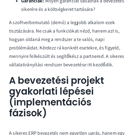
Garanciák:
Milyen garanciát vállalnak a bevezetés
sikerére és a költségkeret tartására?
A szoftverbemutató (demó) a legjobb alkalom ezek
tisztázására. Ne csak a funkciókat nézd, hanem azt is,
hogyan oldaná meg a rendszer a te valós, napi
problémáidat. Kérdezz rá konkrét esetekre, és figyeld,
mennyire felkészült és segítőkész a partnered. A sikeres
vállalatirányítási rendszer bevezetése itt kezdődik.
A bevezetési projekt
gyakorlati lépései
(implementációs
fázisok)
A sikeres ERP bevezetés nem egyetlen ugrás, hanem egy