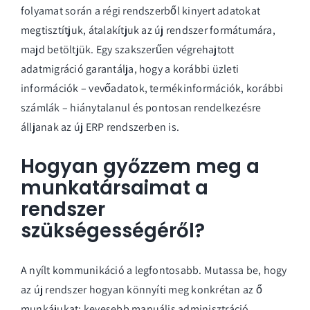
folyamat során a régi rendszerből kinyert adatokat
megtisztítjuk, átalakítjuk az új rendszer formátumára,
majd betöltjük. Egy szakszerűen végrehajtott
adatmigráció garantálja, hogy a korábbi üzleti
információk – vevőadatok, termékinformációk, korábbi
számlák – hiánytalanul és pontosan rendelkezésre
álljanak az új ERP rendszerben is.
Hogyan győzzem meg a
munkatársaimat a
rendszer
szükségességéről?
A nyílt kommunikáció a legfontosabb. Mutassa be, hogy
az új rendszer hogyan könnyíti meg konkrétan az ő
munkájukat: kevesebb manuális adminisztráció,