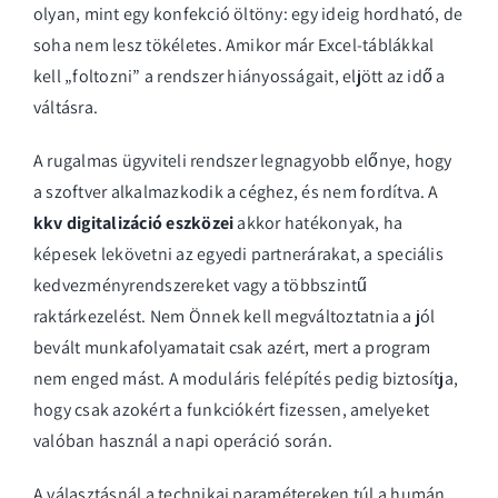
olyan, mint egy konfekció öltöny: egy ideig hordható, de
soha nem lesz tökéletes. Amikor már Excel-táblákkal
kell „foltozni” a rendszer hiányosságait, eljött az idő a
váltásra.
A rugalmas ügyviteli rendszer legnagyobb előnye, hogy
a szoftver alkalmazkodik a céghez, és nem fordítva. A
kkv digitalizáció eszközei
akkor hatékonyak, ha
képesek lekövetni az egyedi partnerárakat, a speciális
kedvezményrendszereket vagy a többszintű
raktárkezelést. Nem Önnek kell megváltoztatnia a jól
bevált munkafolyamatait csak azért, mert a program
nem enged mást. A moduláris felépítés pedig biztosítja,
hogy csak azokért a funkciókért fizessen, amelyeket
valóban használ a napi operáció során.
A választásnál a technikai paramétereken túl a humán