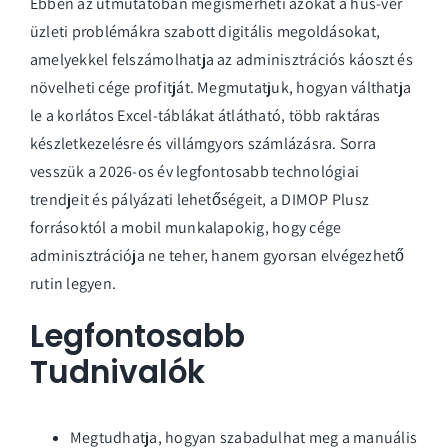
Ebben az útmutatóban megismerheti azokat a hús-vér
üzleti problémákra szabott digitális megoldásokat,
amelyekkel felszámolhatja az adminisztrációs káoszt és
növelheti cége profitját. Megmutatjuk, hogyan válthatja
le a korlátos Excel-táblákat átlátható, több raktáras
készletkezelésre és villámgyors számlázásra. Sorra
vesszük a 2026-os év legfontosabb technológiai
trendjeit és pályázati lehetőségeit, a DIMOP Plusz
forrásoktól a mobil munkalapokig, hogy cége
adminisztrációja ne teher, hanem gyorsan elvégezhető
rutin legyen.
Legfontosabb
Tudnivalók
Megtudhatja, hogyan szabadulhat meg a manuális