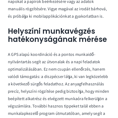
napokat a papírok beérkezésére vagy az adatok
manuális rögzítésére. Vigye magával az irodát bárhová,
és
próbálja ki mobilapplikációnkat
a gyakorlatban is.
Helyszíni munkavégzés
hatékonyságának mérése
A GPS alapú koordináció és a pontos munkaidő-
nyilvántartás segít az útvonalak és a napi feladatok
optimalizálásában. Ez nem csupán ellenőrzés, hanem
valódi támogatás: a diszpécser látja, ki van legközelebb
a következő sürgős feladathoz. Az anyagfelhasználás
precíz, helyszíni rögzítése pedig biztosítja, hogy minden
beépített alkatrész és elvégzett munkaóra felkerüljön a
végszámlára. További hasznos tippeket talál ebben a
munkalapkezelő program útmutatóban
, amely segít a