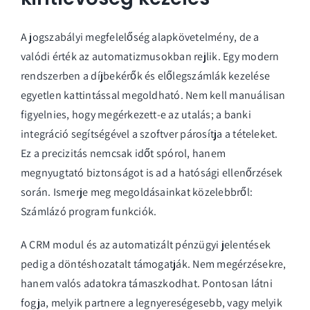
A jogszabályi megfelelőség alapkövetelmény, de a
valódi érték az automatizmusokban rejlik. Egy modern
rendszerben a díjbekérők és előlegszámlák kezelése
egyetlen kattintással megoldható. Nem kell manuálisan
figyelnies, hogy megérkezett-e az utalás; a banki
integráció segítségével a szoftver párosítja a tételeket.
Ez a precizitás nemcsak időt spórol, hanem
megnyugtató biztonságot is ad a hatósági ellenőrzések
során. Ismerje meg megoldásainkat közelebbről:
Számlázó program funkciók
.
A CRM modul és az automatizált pénzügyi jelentések
pedig a döntéshozatalt támogatják. Nem megérzésekre,
hanem valós adatokra támaszkodhat. Pontosan látni
fogja, melyik partnere a legnyereségesebb, vagy melyik