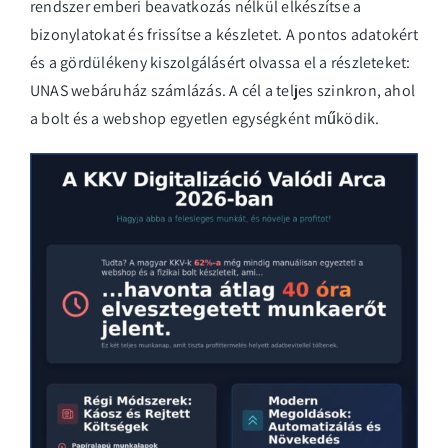
rendszer emberi beavatkozás nélkül elkészítse a
bizonylatokat és frissítse a készletet. A pontos adatokért
és a gördülékeny kiszolgálásért olvassa el a részleteket:
UNAS webáruház számlázás
. A cél a teljes szinkron, ahol
a bolt és a webshop egyetlen egységként működik.