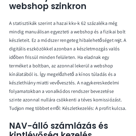
webshop szinkron
A statisztikák szerint a hazai kkv-k 62 százaléka még
mindig manuálisan egyezteti a webshop és a fizikai bolt
készleteit. Ez a módszer rengeteg hibalehetőséget rejt. A
digitális eszközökkel azonban a készletmozgás valós
időben frissül minden felületen. Ha eladnak egy
terméket a boltban, az azonnal lekerül a webshop
kínálatából is. Így megelőzhető a kínos túladás és a
készlethiány miatti vevővesztés. A nagykereskedelmi
folyamatokban a vonalkódos rendszer bevezetése
szinte azonnal nullára csökkenti a téves komissiózást.
Tudjon meg többet erről:
Készletkezelés: A profit kulcsa
.
NAV-álló számlázás és
kintlévőség kezelés