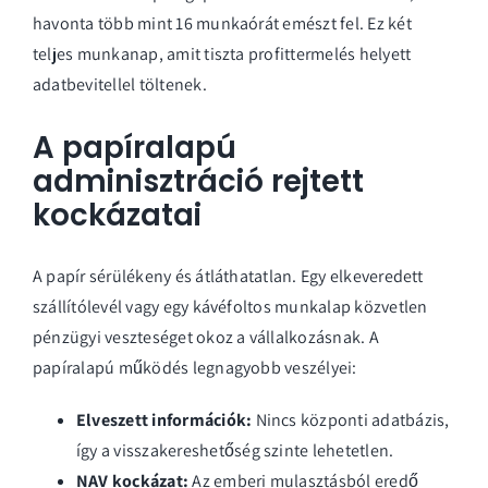
havonta több mint 16 munkaórát emészt fel. Ez két
teljes munkanap, amit tiszta profittermelés helyett
adatbevitellel töltenek.
A papíralapú
adminisztráció rejtett
kockázatai
A papír sérülékeny és átláthatatlan. Egy elkeveredett
szállítólevél vagy egy kávéfoltos munkalap közvetlen
pénzügyi veszteséget okoz a vállalkozásnak. A
papíralapú működés legnagyobb veszélyei:
Elveszett információk:
Nincs központi adatbázis,
így a visszakereshetőség szinte lehetetlen.
NAV kockázat:
Az emberi mulasztásból eredő