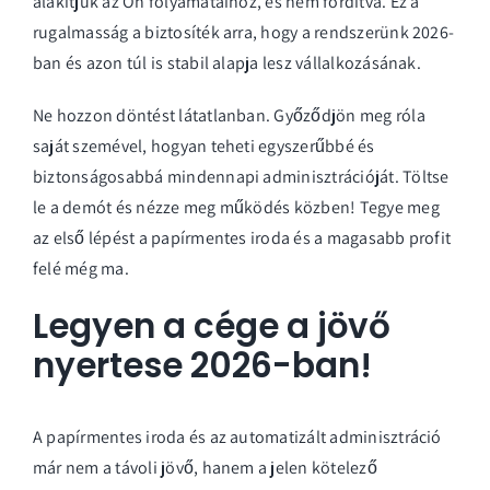
alakítjuk az Ön folyamataihoz, és nem fordítva. Ez a
rugalmasság a biztosíték arra, hogy a rendszerünk 2026-
ban és azon túl is stabil alapja lesz vállalkozásának.
Ne hozzon döntést látatlanban. Győződjön meg róla
saját szemével, hogyan teheti egyszerűbbé és
biztonságosabbá mindennapi adminisztrációját.
Töltse
le a demót és nézze meg működés közben!
Tegye meg
az első lépést a papírmentes iroda és a magasabb profit
felé még ma.
Legyen a cége a jövő
nyertese 2026-ban!
A papírmentes iroda és az automatizált adminisztráció
már nem a távoli jövő, hanem a jelen kötelező