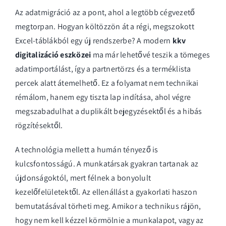
Az adatmigráció az a pont, ahol a legtöbb cégvezető
megtorpan. Hogyan költözzön át a régi, megszokott
Excel-táblákból egy új rendszerbe? A modern
kkv
digitalizáció eszközei
ma már lehetővé teszik a tömeges
adatimportálást, így a partnertörzs és a terméklista
percek alatt átemelhető. Ez a folyamat nem technikai
rémálom, hanem egy tiszta lap indítása, ahol végre
megszabadulhat a duplikált bejegyzésektől és a hibás
rögzítésektől.
A technológia mellett a humán tényező is
kulcsfontosságú. A munkatársak gyakran tartanak az
újdonságoktól, mert félnek a bonyolult
kezelőfelületektől. Az ellenállást a gyakorlati haszon
bemutatásával törheti meg. Amikor a technikus rájön,
hogy nem kell kézzel körmölnie a munkalapot, vagy az