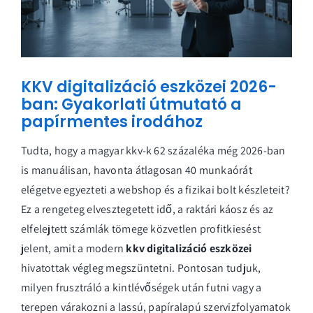
KKV digitalizáció eszközei 2026-
ban: Gyakorlati útmutató a
papírmentes irodához
Tudta, hogy a magyar kkv-k 62 százaléka még 2026-ban
is manuálisan, havonta átlagosan 40 munkaórát
elégetve egyezteti a webshop és a fizikai bolt készleteit?
Ez a rengeteg elvesztegetett idő, a raktári káosz és az
elfelejtett számlák tömege közvetlen profitkiesést
jelent, amit a modern
kkv digitalizáció eszközei
hivatottak végleg megszüntetni. Pontosan tudjuk,
milyen frusztráló a kintlévőségek után futni vagy a
terepen várakozni a lassú, papíralapú szervizfolyamatok