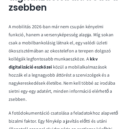
zsebben
A mobilitás 2026-ban már nem csupán kényelmi
funkció, hanem a versenyképesség alapja. Míg sokan
csak a mobilbankolásig látnak el, egy valódi üzleti
ökoszisztémában az okostelefon a terepen dolgozó
kollégák legfontosabb munkaeszköze. A
kkv
digitalizáció eszközei
közül a mobilalkalmazások
hozzák el a legnagyobb áttörést a szervizcégek és a
nagykereskedések életébe. Nem kell többé az irodába
sietni egy-egy adatért, minden információ elérhető a
zsebben.
A fotódokumentáció csatolása a feladatokhoz alapvető
bizalmi faktor. Egy fénykép a javítás előtti és utáni