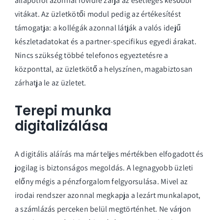
állapotról azonnal rövidre zárja az esetleges későbbi
vitákat. Az üzletkötői modul pedig az értékesítést
támogatja: a kollégák azonnal látják a valós idejű
készletadatokat és a partner-specifikus egyedi árakat.
Nincs szükség többé telefonos egyeztetésre a
központtal, az üzletkötő a helyszínen, magabiztosan
zárhatja le az üzletet.
Terepi munka
digitalizálása
A digitális aláírás ma már teljes mértékben elfogadott és
jogilag is biztonságos megoldás. A legnagyobb üzleti
előny mégis a pénzforgalom felgyorsulása. Mivel az
irodai rendszer azonnal megkapja a lezárt munkalapot,
a számlázás perceken belül megtörténhet. Ne várjon