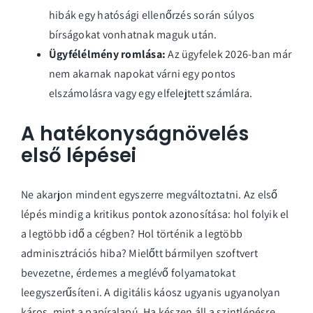
hibák egy hatósági ellenőrzés során súlyos
bírságokat vonhatnak maguk után.
Ügyfélélmény romlása:
Az ügyfelek 2026-ban már
nem akarnak napokat várni egy pontos
elszámolásra vagy egy elfelejtett számlára.
A hatékonyságnövelés
első lépései
Ne akarjon mindent egyszerre megváltoztatni. Az első
lépés mindig a kritikus pontok azonosítása: hol folyik el
a legtöbb idő a cégben? Hol történik a legtöbb
adminisztrációs hiba? Mielőtt bármilyen szoftvert
bevezetne, érdemes a meglévő folyamatokat
leegyszerűsíteni. A digitális káosz ugyanis ugyanolyan
káros, mint a papíralapú. Ha készen áll a szintlépésre,