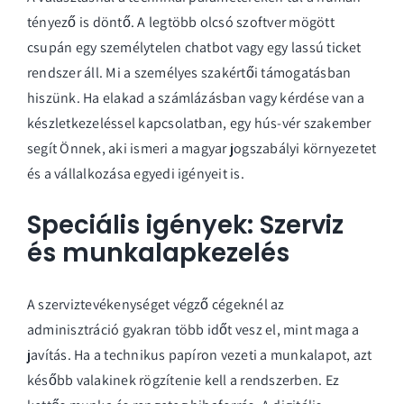
tényező is döntő. A legtöbb olcsó szoftver mögött
csupán egy személytelen chatbot vagy egy lassú ticket
rendszer áll. Mi a személyes szakértői támogatásban
hiszünk. Ha elakad a számlázásban vagy kérdése van a
készletkezeléssel kapcsolatban, egy hús-vér szakember
segít Önnek, aki ismeri a magyar jogszabályi környezetet
és a vállalkozása egyedi igényeit is.
Speciális igények: Szerviz
és munkalapkezelés
A szerviztevékenységet végző cégeknél az
adminisztráció gyakran több időt vesz el, mint maga a
javítás. Ha a technikus papíron vezeti a munkalapot, azt
később valakinek rögzítenie kell a rendszerben. Ez