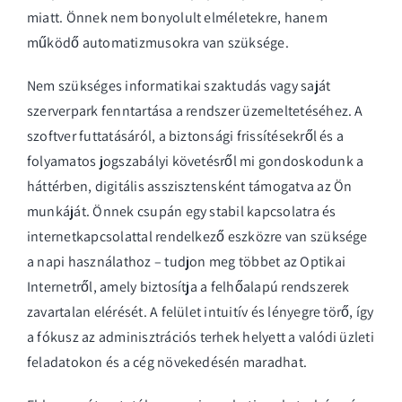
miatt. Önnek nem bonyolult elméletekre, hanem
működő automatizmusokra van szüksége.
Nem szükséges informatikai szaktudás vagy saját
szerverpark fenntartása a rendszer üzemeltetéséhez. A
szoftver futtatásáról, a biztonsági frissítésekről és a
folyamatos jogszabályi követésről mi gondoskodunk a
háttérben, digitális asszisztensként támogatva az Ön
munkáját. Önnek csupán egy stabil kapcsolatra és
internetkapcsolattal rendelkező eszközre van szüksége
a napi használathoz –
tudjon meg többet az Optikai
Internetről
, amely biztosítja a felhőalapú rendszerek
zavartalan elérését. A felület intuitív és lényegre törő, így
a fókusz az adminisztrációs terhek helyett a valódi üzleti
feladatokon és a cég növekedésén maradhat.