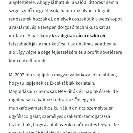
alapfeltétele. Ahogy láthattuk, a valódi áttörést nem a
szigetszerű megoldások, hanem az olyan integrált
rendszerek hozzák el, amelyek összekötik a webshopot
a raktárral, és a terepen dolgozó technikusokat az
irodával. A hatékony
kkv digitalizáció eszközei
felszabadítják a munkatársait az unalmas adatbevitel
alól, így végre a cége fejlesztésére és a profit növelésére
koncentrálhatnak.
Mi 2007 óta segítjük a magyar vállalkozásokat abban,
hogy túllépjenek az Excel-táblák korlátain.
Megoldásaink nemcsak NAV-állók és naprakészek, de
rugalmasan alkalmazkodnak az Ön egyedi
munkafolyamataihoz is. Nálunk nincs személytelen
ügyfélszolgálat; személyes szakértői támogatással
biztosítjuk, hogy az átállás zökkenőmentes legyen. Ne
pazarolja tovább idejét és pénzét a manuális