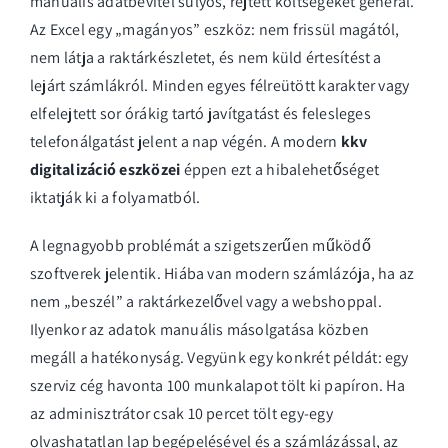
manuális adatbevitel súlyos, rejtett költségeket generál.
Az Excel egy „magányos” eszköz: nem frissül magától,
nem látja a raktárkészletet, és nem küld értesítést a
lejárt számlákról. Minden egyes félreütött karakter vagy
elfelejtett sor órákig tartó javítgatást és felesleges
telefonálgatást jelent a nap végén. A modern
kkv
digitalizáció eszközei
éppen ezt a hibalehetőséget
iktatják ki a folyamatból.
A legnagyobb problémát a szigetszerűen működő
szoftverek jelentik. Hiába van modern számlázója, ha az
nem „beszél” a raktárkezelővel vagy a webshoppal.
Ilyenkor az adatok manuális másolgatása közben
megáll a hatékonyság. Vegyünk egy konkrét példát: egy
szerviz cég havonta 100 munkalapot tölt ki papíron. Ha
az adminisztrátor csak 10 percet tölt egy-egy
olvashatatlan lap begépelésével és a számlázással, az