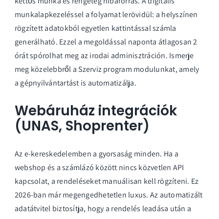
kettős munka és rengeteg hibaforrás. A digitális
munkalapkezeléssel a folyamat lerövidül: a helyszínen
rögzített adatokból egyetlen kattintással számla
generálható. Ezzel a megoldással naponta átlagosan 2
órát spórolhat meg az irodai adminisztráción. Ismerje
meg közelebbről a
Szerviz program modulunkat
, amely
a gépnyilvántartást is automatizálja.
Webáruház integrációk
(UNAS, Shoprenter)
Az e-kereskedelemben a gyorsaság minden. Ha a
webshop és a számlázó között nincs közvetlen API
kapcsolat, a rendeléseket manuálisan kell rögzíteni. Ez
2026-ban már megengedhetetlen luxus. Az automatizált
adatátvitel biztosítja, hogy a rendelés leadása után a