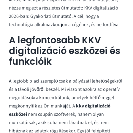
nézze meg ezt a részletes útmutatót:
KKV digitalizáció
2026-ban: Gyakorlati útmutató
. A cél, hogy a
technológia alkalmazkodjon a cégéhez, és ne fordítva.
A legfontosabb KKV
digitalizáció eszközei és
funkcióik
A legtöbb piaci szereplő csak a pályázati lehetőségekről
és a távoli jövőről beszél. Mi viszont azokra az operatív
megoldásokra koncentrálunk, amelyek hétfő reggel
megkönnyítik az Ön munkáját. A
kkv digitalizáció
eszközei
nem csupán szoftverek, hanem olyan
munkatársak, akik soha nem fáradnak el, és nem
hibáznak az adatok rögzítésekor. Egy jól felépített