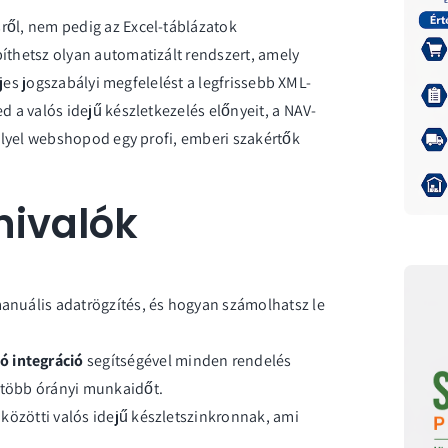
ről, nem pedig az Excel-táblázatok
íthetsz olyan automatizált rendszert, amely
eljes jogszabályi megfelelést a legfrissebb XML-
d a valós idejű készletkezelés előnyeit, a NAV-
ellyel webshopod egy profi, emberi szakértők
nivalók
manuális adatrögzítés, és hogyan számolhatsz le
ó integráció
segítségével minden rendelés
i több órányi munkaidőt.
k közötti valós idejű készletszinkronnak, ami