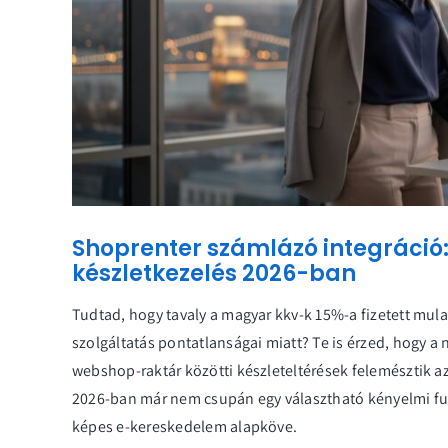
Shoprenter számlázó integráció:
készletkezelés 2026-ban
Tudtad, hogy tavaly a magyar kkv-k 15%-a fizetett mula
szolgáltatás pontatlanságai miatt? Te is érzed, hogy a
webshop-raktár közötti készleteltérések felemésztik az
2026-ban már nem csupán egy választható kényelmi f
képes e-kereskedelem alapköve.