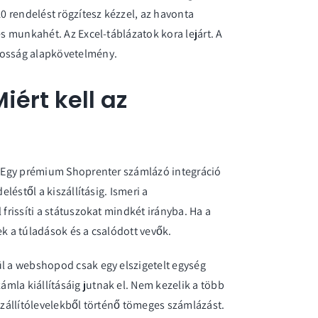
10 rendelést rögzítesz kézzel, az havonta
es munkahét. Az Excel-táblázatok kora lejárt. A
tosság alapkövetelmény.
ért kell az
t. Egy prémium
Shoprenter számlázó integráció
eléstől a kiszállításig. Ismeri a
 frissíti a státuszokat mindkét irányba. Ha a
ek a túladások és a csalódott vevők.
 a webshopod csak egy elszigetelt egység
mla kiállításáig jutnak el. Nem kezelik a több
 szállítólevelekből történő tömeges számlázást.