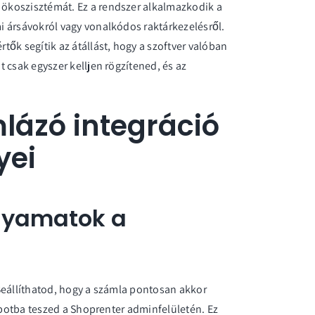
ökoszisztémát. Ez a rendszer alkalmazkodik a
i ársávokról vagy vonalkódos raktárkezelésről.
ők segítik az átállást, hogy a szoftver valóban
 csak egyszer kelljen rögzítened, és az
lázó integráció
yei
lyamatok a
Beállíthatod, hogy a számla pontosan akkor
lapotba teszed a Shoprenter adminfelületén. Ez