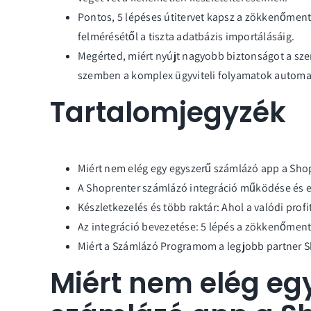
Pontos, 5 lépéses útitervet kapsz a zökkenőment
felmérésétől a tiszta adatbázis importálásáig.
Megérted, miért nyújt nagyobb biztonságot a sz
szemben a komplex ügyviteli folyamatok automat
Tartalomjegyzék
Miért nem elég egy egyszerű számlázó app a Sho
A Shoprenter számlázó integráció működése és e
Készletkezelés és több raktár: Ahol a valódi profit
Az integráció bevezetése: 5 lépés a zökkenőment
Miért a Számlázó Programom a legjobb partner S
Miért nem elég eg