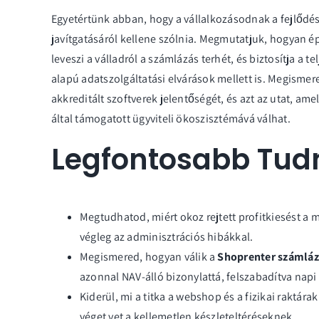
Egyetértünk abban, hogy a vállalkozásodnak a fejlődés
javítgatásáról kellene szólnia. Megmutatjuk, hogyan ép
leveszi a válladról a számlázás terhét, és biztosítja a t
alapú adatszolgáltatási elvárások mellett is. Megismere
akkreditált szoftverek jelentőségét, és azt az utat, am
által támogatott ügyviteli ökoszisztémává válhat.
Legfontosabb Tud
Megtudhatod, miért okoz rejtett profitkiesést a 
végleg az adminisztrációs hibákkal.
Megismered, hogyan válik a
Shoprenter számláz
azonnal NAV-álló bizonylattá, felszabadítva nap
Kiderül, mi a titka a webshop és a fizikai raktára
véget vet a kellemetlen készleteltéréseknek.