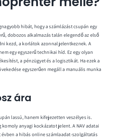
oprenter mellé?
egnagyobb hibát, hogy a számlázást csupán egy
erű, dobozos alkalmazás talán elegendő az első
 kezd, a korlátok azonnal jelentkeznek. A
em egy egyszerű technikai híd. Ez egy olyan
esítést, a pénzügyet és a logisztikát. Ha ezek a
növekedése egyszerűen megáll a manuális munka
osz ára
upán lassú, hanem kifejezetten veszélyes is.
g komoly anyagi kockázatot jelent. A NAV adatai
t évben a hibás online számlaadat-szolgáltatás