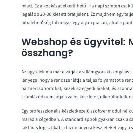
miatt. Ez a kockázat elkerülhető. Ha napi szinten csak 
legalább 20-30 kiesett órát jelent. Ez majdnem egy telj
hibalehetőség túl magas egy olyan piacon, ahol a pon
Webshop és ügyvitel: Mi
összhang?
Az ügyfelek ma már elvárják a villámgyors kiszolgálás
lényege, hogy a rendszer látja a teljes folyamatot a rend
partnercsoportokat, kezeli az egyedi árakat, és azonnal
számlázód nem látja a valós készletet, elkerülhetetlen
Egy professzionális
készletkezelő szoftver
modul nélkül
marad a cégedben. A standard appok gyakran csak a szá
raktáras logisztikát, a bizományosi készleteket vagy a