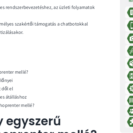
es rendszerbevezetéshez, az üzleti folyamatok
emélyes szakértői támogatás a chatbotokkal
izálásakor.
prenter mellé?
lőnyei
 dől el
es átálláshoz
hoprenter mellé?
y egyszerű