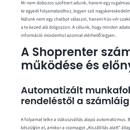
Mi nem dobozos szoftvert adunk, hanem egy rugalmas 
te egyedi folyamataidhoz, legyen szó nagykereskedelm
Nálunk nem egy chatbot válaszol, hanem hús-vér szakért
a te kezed alá dolgozzon. A célunk, hogy minden adatot
információ mindenhol azonnal elérhető legyen.
A Shoprenter szám
működése és előn
Automatizált munkafo
rendeléstől a számláig
A folyamat lelke a státuszváltás alapú automatizmus. 
készüljön el, amikor a csomagot „Kiszállítás alatt” ál