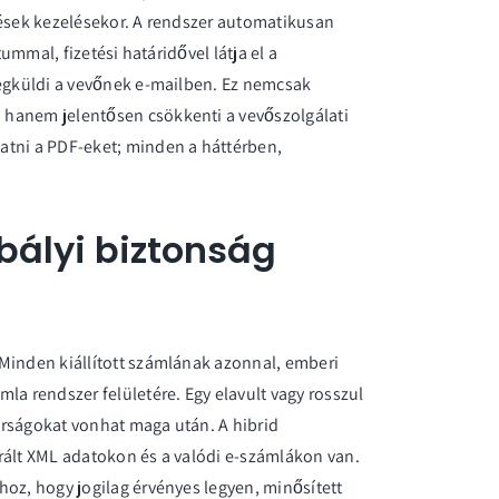
tések kezelésekor. A rendszer automatikusan
tummal, fizetési határidővel látja el a
megküldi a vevőnek e-mailben. Ez nemcsak
 hanem jelentősen csökkenti a vevőszolgálati
atni a PDF-eket; minden a háttérben,
bályi biztonság
Minden kiállított számlának azonnal, emberi
mla rendszer
felületére. Egy elavult vagy rosszul
bírságokat vonhat maga után. A hibrid
rált XML adatokon és a valódi e-számlákon van.
hoz, hogy jogilag érvényes legyen, minősített