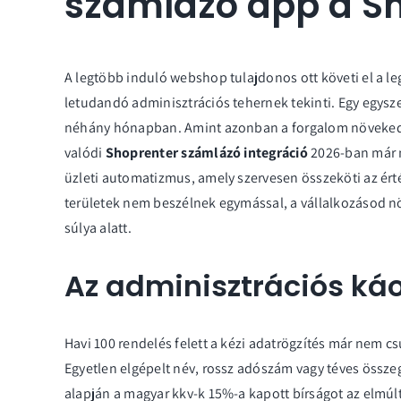
számlázó app a Sh
A legtöbb induló webshop tulajdonos ott követi el a l
letudandó adminisztrációs tehernek tekinti. Egy egysz
néhány hónapban. Amint azonban a forgalom növekedni
valódi
Shoprenter számlázó integráció
2026-ban már n
üzleti automatizmus, amely szervesen összeköti az érték
területek nem beszélnek egymással, a vállalkozásod 
súlya alatt.
Az adminisztrációs ká
Havi 100 rendelés felett a kézi adatrögzítés már nem cs
Egyetlen elgépelt név, rossz adószám vagy téves össze
alapján a magyar kkv-k 15%-a kapott bírságot az elmúl