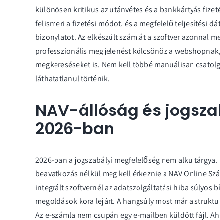
különösen kritikus az utánvétes és a bankkártyás fize
felismeri a fizetési módot, és a megfelelő teljesítési dá
bizonylatot. Az elkészült számlát a szoftver azonnal 
professzionális megjelenést kölcsönöz a webshopnak,
megkereséseket is. Nem kell többé manuálisan csatolg
láthatatlanul történik.
NAV-állóság és jogsza
2026-ban
2026-ban a jogszabályi megfelelőség nem alku tárgya. 
beavatkozás nélkül meg kell érkeznie a
NAV Online Szá
integrált szoftvernél az adatszolgáltatási hiba súlyos 
megoldások kora lejárt. A hangsúly most már a struktu
Az e-számla nem csupán egy e-mailben küldött fájl. Ah