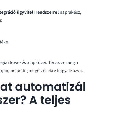
egráció ügyviteli rendszerrel
naprakész,
a:
téke.
égiai tervezés alapkövei. Tervezze meg a
apján, ne pedig megérzésekre hagyatkozva.
at automatizál
zer? A teljes