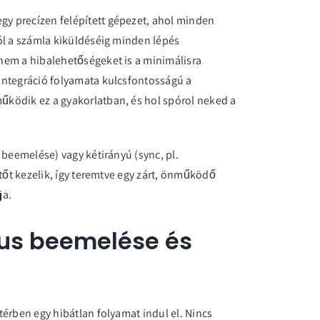
gy precízen felépített gépezet, ahol minden
ól a számla kiküldéséig minden lépés
nem a hibalehetőségeket is a minimálisra
integráció folyamata
kulcsfontosságú a
ködik ez a gyakorlatban, és hol spórol neked a
 beemelése) vagy kétirányú (sync, pl.
ttőt kezelik, így teremtve egy zárt, önműködő
ja.
us beemelése és
érben egy hibátlan folyamat indul el. Nincs