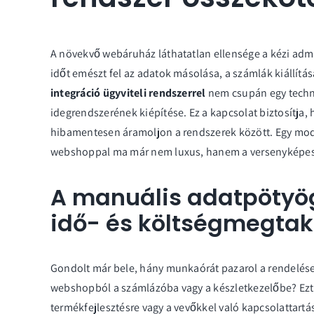
A növekvő webáruház láthatatlan ellensége a kézi admi
időt emészt fel az adatok másolása, a számlák kiállítása
integráció ügyviteli rendszerrel
nem csupán egy techni
idegrendszerének kiépítése. Ez a kapcsolat biztosítja
hibamentesen áramoljon a rendszerek között. Egy mo
webshoppal ma már nem luxus, hanem a versenyképess
A manuális adatpötyög
idő- és költségmegtak
Gondolt már bele, hány munkaórát pazarol a rendelése
webshopból a számlázóba vagy a készletkezelőbe? Ezt 
termékfejlesztésre vagy a vevőkkel való kapcsolattartá