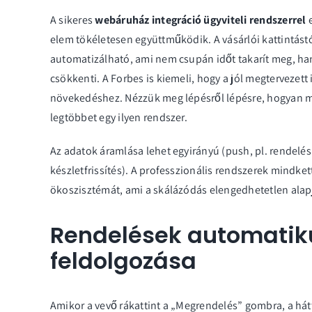
A sikeres
webáruház integráció ügyviteli rendszerrel
e
elem tökéletesen együttműködik. A vásárlói kattintást
automatizálható, ami nem csupán időt takarít meg, ha
csökkenti. A Forbes is kiemeli, hogy a jól megtervezett
növekedéshez. Nézzük meg lépésről lépésre, hogyan mű
legtöbbet egy ilyen rendszer.
Az adatok áramlása lehet egyirányú (push, pl. rendelés
készletfrissítés). A professzionális rendszerek mindke
ökoszisztémát, ami a skálázódás elengedhetetlen alap
Rendelések automatik
feldolgozása
Amikor a vevő rákattint a „Megrendelés” gombra, a hátt