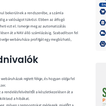
nul bekerülnek a rendszerébe, a számla
ig a valóságot tükrözi. Ebben az átfogó
eti ezt el. Ismerje meg az automatizálás
lésen át a NAV-álló számlázásig. Szabadítson fel
 növelje webáruháza profitját egy megbízható,
dnivalók
 webáruházak rejtett fékje, és hogyan oldja fel
zer.
a rendelésfelvételtől a készletkezelésen át a
kiiktasd a hibákat.
meg, milyen szempontokat mérlegelj, mielőtt a