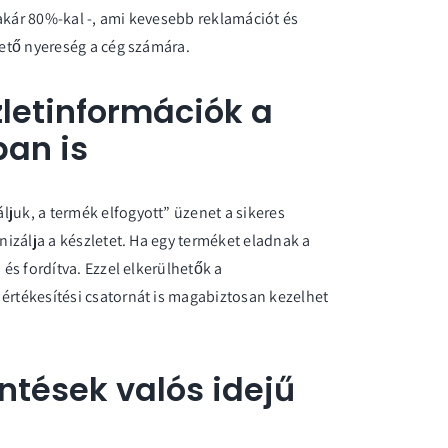
akár 80%-kal -, ami kevesebb reklamációt és
hető nyereség a cég számára.
letinformációk a
an is
juk, a termék elfogyott” üzenet a sikeres
onizálja a készletet. Ha egy terméket eladnak a
 és fordítva. Ezzel elkerülhetők a
 értékesítési csatornát is magabiztosan kezelhet
ntések valós idejű