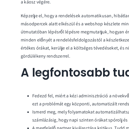
a káosz végére.
Képzelje el, hogy a rendelések automatikusan, hibátla
másodpercek alatt elkészül és a webshop készlete mind
útmutatóban lépésről lépésre megmutatjuk, hogyan érh
minden előnyét a rendelésfeldolgozástól a készletkeze
értékes órákat, kerülje el a költséges tévedéseket, és
gördülékeny rendszerrel.
A legfontosabb tu
Fedezd fel, miért a kézi adminisztráció a növekvő
ezt a problémát egy központi, automatizált rends
Ismerd meg, mely folyamatokat automatizálhatsz 
számlázásig, hogy napi szinten órákat spórolj és 
A megfelelő partner kiválasztása kritikus. Tudd 