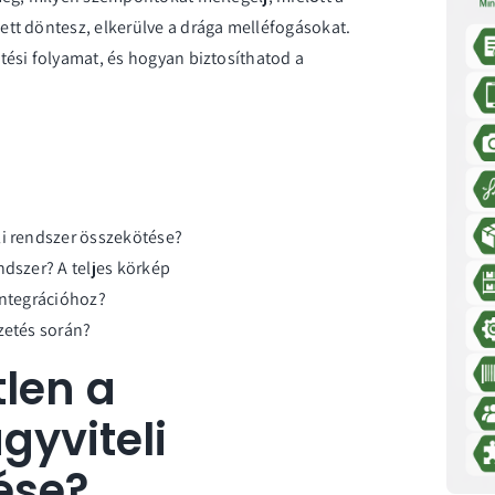
ett döntesz, elkerülve a drága melléfogásokat.
tési folyamat, és hogyan biztosíthatod a
li rendszer összekötése?
ndszer? A teljes körkép
integrációhoz?
zetés során?
tlen a
gyviteli
ése?