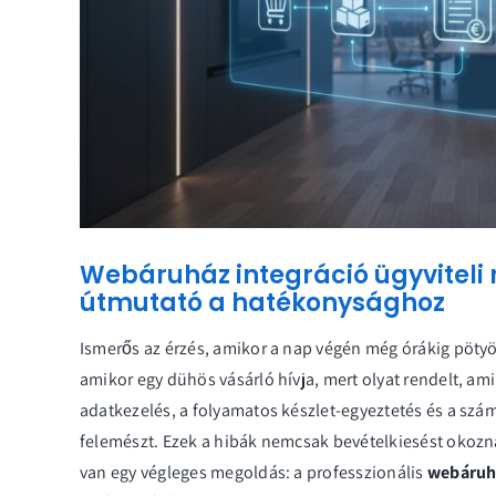
Webáruház integráció ügyviteli r
útmutató a hatékonysághoz
Ismerős az érzés, amikor a nap végén még órákig pöty
amikor egy dühös vásárló hívja, mert olyat rendelt, ami
adatkezelés, a folyamatos készlet-egyeztetés és a szám
felemészt. Ezek a hibák nemcsak bevételkiesést okoznak
van egy végleges megoldás: a professzionális
webáruhá