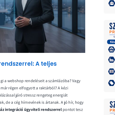
endszerrel: A teljes
ögi a webshop rendeléseit a számlázóba? Vagy
 már régen elfogyott a raktárból? A kézi
lázással járó stressz rengeteg energiát
, de a cég hírnevének is ártanak. A jó hír, hogy
z integráció ügyviteli rendszerrel
pontot tesz