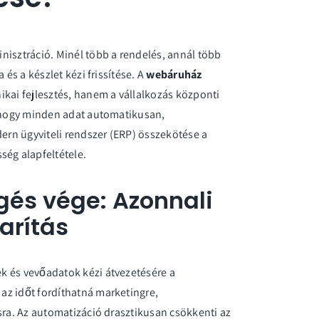
nisztráció. Minél több a rendelés, annál több
 és a készlet kézi frissítése. A
webáruház
kai fejlesztés, hanem a vállalkozás központi
, hogy minden adat automatikusan,
dern
ügyviteli rendszer (ERP)
összekötése a
ég alapfeltétele.
és vége: Azonnali
arítás
k és vevőadatok kézi átvezetésére a
az időt fordíthatná marketingre,
sra. Az automatizáció drasztikusan csökkenti az