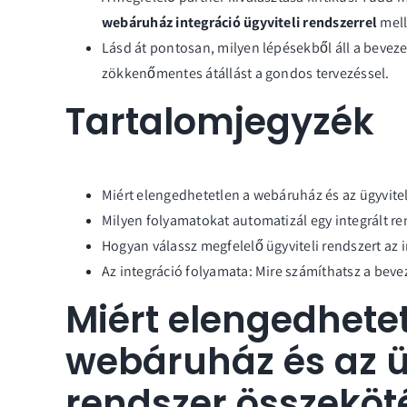
webáruház integráció ügyviteli rendszerrel
mell
Lásd át pontosan, milyen lépésekből áll a beveze
zökkenőmentes átállást a gondos tervezéssel.
Tartalomjegyzék
Miért elengedhetetlen a webáruház és az ügyvite
Milyen folyamatokat automatizál egy integrált re
Hogyan válassz megfelelő ügyviteli rendszert az 
Az integráció folyamata: Mire számíthatsz a beve
Miért elengedhete
webáruház és az ü
rendszer összeköt