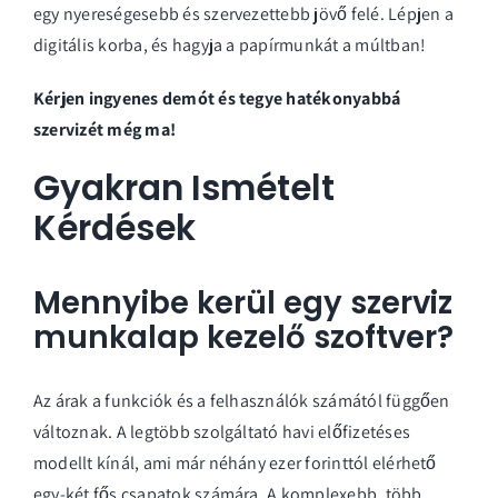
egy nyereségesebb és szervezettebb jövő felé. Lépjen a
digitális korba, és hagyja a papírmunkát a múltban!
Kérjen ingyenes demót és tegye hatékonyabbá
szervizét még ma!
Gyakran Ismételt
Kérdések
Mennyibe kerül egy szerviz
munkalap kezelő szoftver?
Az árak a funkciók és a felhasználók számától függően
változnak. A legtöbb szolgáltató havi előfizetéses
modellt kínál, ami már néhány ezer forinttól elérhető
egy-két fős csapatok számára. A komplexebb, több