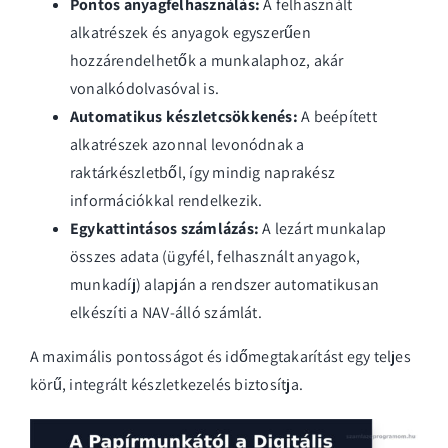
Pontos anyagfelhasználás:
A felhasznált
alkatrészek és anyagok egyszerűen
hozzárendelhetők a munkalaphoz, akár
vonalkódolvasóval is.
Automatikus készletcsökkenés:
A beépített
alkatrészek azonnal levonódnak a
raktárkészletből, így mindig naprakész
információkkal rendelkezik.
Egykattintásos számlázás:
A lezárt munkalap
összes adata (ügyfél, felhasznált anyagok,
munkadíj) alapján a rendszer automatikusan
elkészíti a NAV-álló számlát.
A maximális pontosságot és időmegtakarítást egy teljes
körű,
integrált készletkezelés
biztosítja.