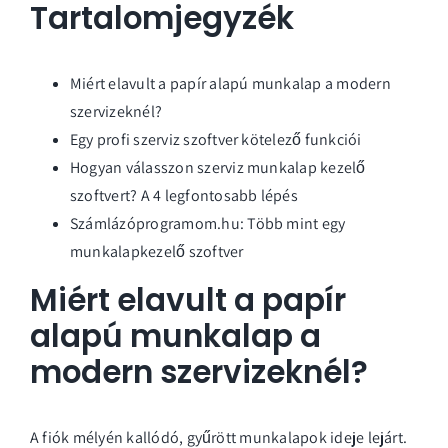
Tartalomjegyzék
Miért elavult a papír alapú munkalap a modern
szervizeknél?
Egy profi szerviz szoftver kötelező funkciói
Hogyan válasszon szerviz munkalap kezelő
szoftvert? A 4 legfontosabb lépés
Számlázóprogramom.hu: Több mint egy
munkalapkezelő szoftver
Miért elavult a papír
alapú munkalap a
modern szervizeknél?
A fiók mélyén kallódó, gyűrött munkalapok ideje lejárt.