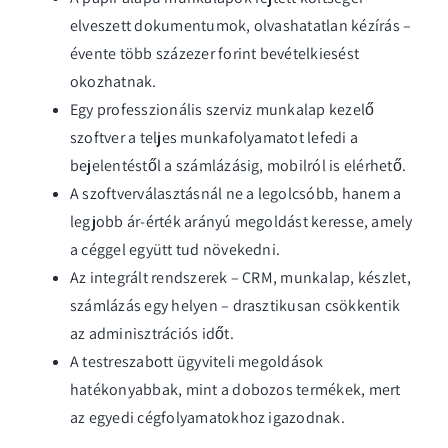
elveszett dokumentumok, olvashatatlan kézírás –
évente több százezer forint bevételkiesést
okozhatnak.
Egy professzionális szerviz munkalap kezelő
szoftver a teljes munkafolyamatot lefedi a
bejelentéstől a számlázásig, mobilról is elérhető.
A szoftverválasztásnál ne a legolcsóbb, hanem a
legjobb ár-érték arányú megoldást keresse, amely
a céggel együtt tud növekedni.
Az integrált rendszerek – CRM, munkalap, készlet,
számlázás egy helyen – drasztikusan csökkentik
az adminisztrációs időt.
A testreszabott ügyviteli megoldások
hatékonyabbak, mint a dobozos termékek, mert
az egyedi cégfolyamatokhoz igazodnak.