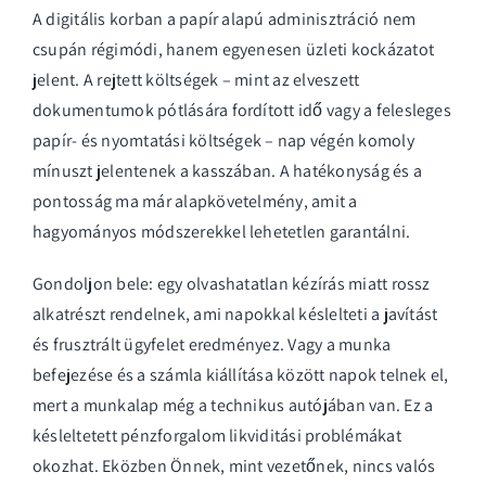
A digitális korban a papír alapú adminisztráció nem
csupán régimódi, hanem egyenesen üzleti kockázatot
jelent. A rejtett költségek – mint az elveszett
dokumentumok pótlására fordított idő vagy a felesleges
papír- és nyomtatási költségek – nap végén komoly
mínuszt jelentenek a kasszában. A hatékonyság és a
pontosság ma már alapkövetelmény, amit a
hagyományos módszerekkel lehetetlen garantálni.
Gondoljon bele: egy olvashatatlan kézírás miatt rossz
alkatrészt rendelnek, ami napokkal késlelteti a javítást
és frusztrált ügyfelet eredményez. Vagy a munka
befejezése és a számla kiállítása között napok telnek el,
mert a munkalap még a technikus autójában van. Ez a
késleltetett pénzforgalom likviditási problémákat
okozhat. Eközben Önnek, mint vezetőnek, nincs valós