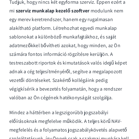
Tudjuk, hogy nincs két egyforma szerviz. Éppen ezért a
mi
szerviz munkalap kezelő szoftver
modulunk nem
egy merev keretrendszer, hanem egy rugalmasan
alakítható platform. Létrehozhat egyedi munkalap
sablonokat a különböző munkafajtákhoz, és saját
adatmezőkkel bővítheti azokat, hogy minden, az Ön
számára fontos információ rögzítésre kerüljön. A
testreszabott riportok és kimutatások valós idejű képet
adnak a cég teljesítményéről, segítve a megalapozott
vezetői döntéseket. Szakértő kollégáink pedig
végigkísérik a bevezetés folyamatán, hogy a rendszer
valóban az Ön cégének hatékonyságát szolgálja.
Mindez a háttérben a legszigorúbb jogszabályi
előírásoknak megfelelve működik. A teljes körű NAV-
megfelelés és a folyamatos jogszabálykövetés alapvető
szolgáltatásunk, így Önnek csak a szakmai munkára kell