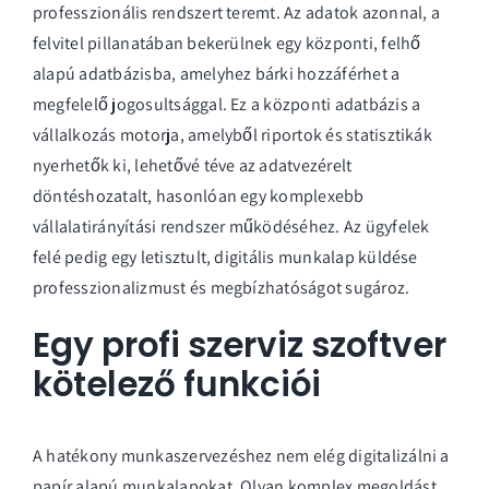
professzionális rendszert teremt. Az adatok azonnal, a
felvitel pillanatában bekerülnek egy központi, felhő
alapú adatbázisba, amelyhez bárki hozzáférhet a
megfelelő jogosultsággal. Ez a központi adatbázis a
vállalkozás motorja, amelyből riportok és statisztikák
nyerhetők ki, lehetővé téve az adatvezérelt
döntéshozatalt, hasonlóan egy komplexebb
vállalatirányítási rendszer
működéséhez. Az ügyfelek
felé pedig egy letisztult, digitális munkalap küldése
professzionalizmust és megbízhatóságot sugároz.
Egy profi szerviz szoftver
kötelező funkciói
A hatékony munkaszervezéshez nem elég digitalizálni a
papír alapú munkalapokat. Olyan komplex megoldást