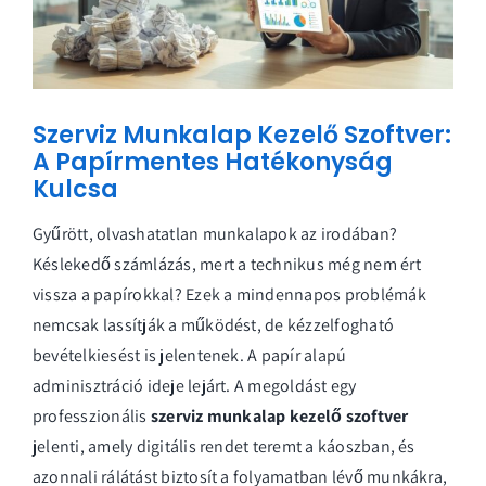
Szerviz Munkalap Kezelő Szoftver:
A Papírmentes Hatékonyság
Kulcsa
Gyűrött, olvashatatlan munkalapok az irodában?
Késlekedő számlázás, mert a technikus még nem ért
vissza a papírokkal? Ezek a mindennapos problémák
nemcsak lassítják a működést, de kézzelfogható
bevételkiesést is jelentenek. A papír alapú
adminisztráció ideje lejárt. A megoldást egy
professzionális
szerviz munkalap kezelő szoftver
jelenti, amely digitális rendet teremt a káoszban, és
azonnali rálátást biztosít a folyamatban lévő munkákra,