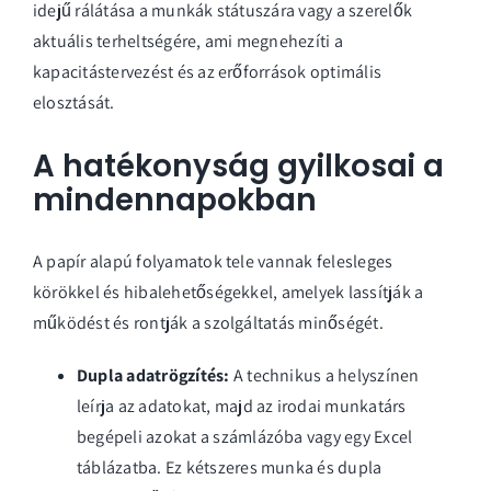
idejű rálátása a munkák státuszára vagy a szerelők
aktuális terheltségére, ami megnehezíti a
kapacitástervezést és az erőforrások optimális
elosztását.
A hatékonyság gyilkosai a
mindennapokban
A papír alapú folyamatok tele vannak felesleges
körökkel és hibalehetőségekkel, amelyek lassítják a
működést és rontják a szolgáltatás minőségét.
Dupla adatrögzítés:
A technikus a helyszínen
leírja az adatokat, majd az irodai munkatárs
begépeli azokat a számlázóba vagy egy Excel
táblázatba. Ez kétszeres munka és dupla