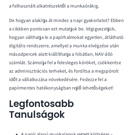
a felhasznált alkatrészektől a munkaórákig.
De hogyan alakítja át mindez a napi gyakorlatot? Ebben
a cikkben pontosan ezt mutatjuk be. Végigvezetjük,
hogyan válthatja le a papírhalmokat egyetlen, átlátható
digitális rendszerre, amellyel a munka elvégzése után
másodpercek alatt kiállíthatja a hibátlan, NAV-álló
számlát. Számolja fel a felesleges köröket, csökkentse
az adminisztrációs terheket, és fordítsa a megspórolt
időt a vállalkozása növekedésére. Fedezze fel a
papírmentes hatékonyságban rejlő lehetőségeket!
Legfontosabb
Tanulságok
A papír alapú munkalapok rejtett költségei –