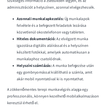
szükséges információ a zsebükben legyen, és az
adminisztrációt a helyszínen, azonnal elvégezhessék.
Azonnali munkalapkezelés:
Új munkalapok
felvétele és a befejezett feladatok lezárása
közvetlenül okostelefonon vagy tableten.
Hiteles dokumentáció:
Az elvégzett munka
igazolása digitális aláírással és a helyszínen
készített fotókkal, amelyek automatikusan a
munkalaphoz csatolódnak.
Helyszíni számlázás:
A munka befejezése után
egy gombnyomással kiállítható a számla, amit
akár mobil nyomtatóval ki is nyomtathat.
A zökkenőmentes terepi munkavégzés alapja egy
professzionális, könnyen kezelhető
mobilalkalmazáson
keresztül
érhető el.