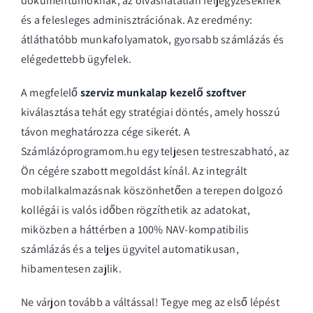
dokumentumoknak, az olvashatatlan feljegyzéseknek
és a felesleges adminisztrációnak. Az eredmény:
átláthatóbb munkafolyamatok, gyorsabb számlázás és
elégedettebb ügyfelek.
A megfelelő
szerviz munkalap kezelő szoftver
kiválasztása tehát egy stratégiai döntés, amely hosszú
távon meghatározza cége sikerét. A
Számlázóprogramom.hu egy teljesen testreszabható, az
Ön cégére szabott megoldást kínál. Az integrált
mobilalkalmazásnak köszönhetően a terepen dolgozó
kollégái is valós időben rögzíthetik az adatokat,
miközben a háttérben a 100% NAV-kompatibilis
számlázás és a teljes ügyvitel automatikusan,
hibamentesen zajlik.
Ne várjon tovább a váltással! Tegye meg az első lépést