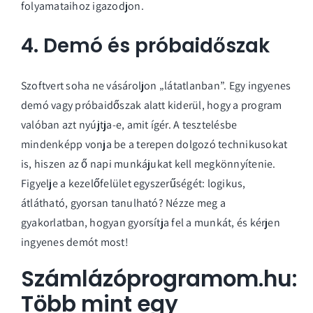
folyamataihoz igazodjon.
4. Demó és próbaidőszak
Szoftvert soha ne vásároljon „látatlanban”. Egy ingyenes
demó vagy próbaidőszak alatt kiderül, hogy a program
valóban azt nyújtja-e, amit ígér. A tesztelésbe
mindenképp vonja be a terepen dolgozó technikusokat
is, hiszen az ő napi munkájukat kell megkönnyítenie.
Figyelje a kezelőfelület egyszerűségét: logikus,
átlátható, gyorsan tanulható? Nézze meg a
gyakorlatban, hogyan gyorsítja fel a munkát, és
kérjen
ingyenes demót most!
Számlázóprogramom.hu:
Több mint egy