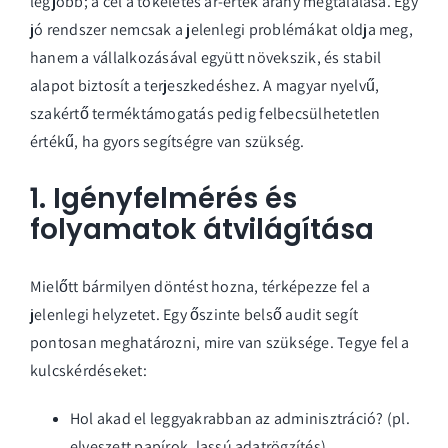
legjobb; a cél a tökéletes ár-érték arány megtalálása. Egy
jó rendszer nemcsak a jelenlegi problémákat oldja meg,
hanem a vállalkozásával együtt növekszik, és stabil
alapot biztosít a terjeszkedéshez. A magyar nyelvű,
szakértő terméktámogatás pedig felbecsülhetetlen
értékű, ha gyors segítségre van szükség.
1. Igényfelmérés és
folyamatok átvilágítása
Mielőtt bármilyen döntést hozna, térképezze fel a
jelenlegi helyzetet. Egy őszinte belső audit segít
pontosan meghatározni, mire van szüksége. Tegye fel a
kulcskérdéseket:
Hol akad el leggyakrabban az adminisztráció? (pl.
elveszett papírok, lassú adatrögzítés)