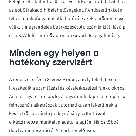
Felejtse el a különböző szoftverek közötti adatátvitelt és
az ebből fakadó hibalehetőségeket. Rendszerünkkel a
teljes munkafolyamat átláthatóvá és zökkenőmentessé
válik, a megrendelés beérkezésétől a számla kiállításáig
és a NAV felé történő automatikus adatszolgáltatásig.
Minden egy helyen a
hatékony szervizért
A rendszer szíve a
Szerviz Modul
, amely tökéletesen
illeszkedik a számlázási és készletkezelési funkciókhoz.
Amikor egy technikus lezár egy munkalapot a terepen, a
felhasznált alkatrészek automatikusan lekerülnek a
készletről, a számla pedig néhány kattintással
elkészíthető a munkalap adatai alapján. Nincs többé
dupla adminisztráció. A rendszer előnyei: