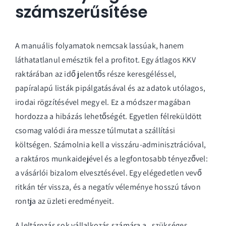
számszerűsítése
A manuális folyamatok nemcsak lassúak, hanem
láthatatlanul emésztik fel a profitot. Egy átlagos KKV
raktárában az idő jelentős része keresgéléssel,
papíralapú listák pipálgatásával és az adatok utólagos,
irodai rögzítésével megy el. Ez a módszer magában
hordozza a hibázás lehetőségét. Egyetlen félreküldött
csomag valódi ára messze túlmutat a szállítási
költségen. Számolnia kell a visszáru-adminisztrációval,
a raktáros munkaidejével és a legfontosabb tényezővel:
a vásárlói bizalom elvesztésével. Egy elégedetlen vevő
ritkán tér vissza, és a negatív véleménye hosszú távon
rontja az üzleti eredményeit.
A leltározás sok vállalkozás számára a „szükséges