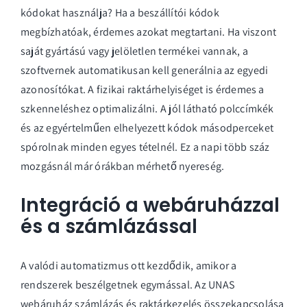
kódokat használja? Ha a beszállítói kódok
megbízhatóak, érdemes azokat megtartani. Ha viszont
saját gyártású vagy jelöletlen termékei vannak, a
szoftvernek automatikusan kell generálnia az egyedi
azonosítókat. A fizikai raktárhelyiséget is érdemes a
szkenneléshez optimalizálni. A jól látható polccímkék
és az egyértelműen elhelyezett kódok másodperceket
spórolnak minden egyes tételnél. Ez a napi több száz
mozgásnál már órákban mérhető nyereség.
Integráció a webáruházzal
és a számlázással
A valódi automatizmus ott kezdődik, amikor a
rendszerek beszélgetnek egymással. Az
UNAS
webáruház számlázás
és raktárkezelés összekapcsolása