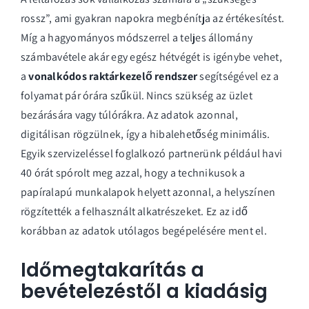
rossz”, ami gyakran napokra megbénítja az értékesítést.
Míg a hagyományos módszerrel a teljes állomány
számbavétele akár egy egész hétvégét is igénybe vehet,
a
vonalkódos raktárkezelő rendszer
segítségével ez a
folyamat pár órára szűkül. Nincs szükség az üzlet
bezárására vagy túlórákra. Az adatok azonnal,
digitálisan rögzülnek, így a hibalehetőség minimális.
Egyik szervizeléssel foglalkozó partnerünk például havi
40 órát spórolt meg azzal, hogy a technikusok a
papíralapú munkalapok helyett azonnal, a helyszínen
rögzítették a felhasznált alkatrészeket. Ez az idő
korábban az adatok utólagos begépelésére ment el.
Időmegtakarítás a
bevételezéstől a kiadásig