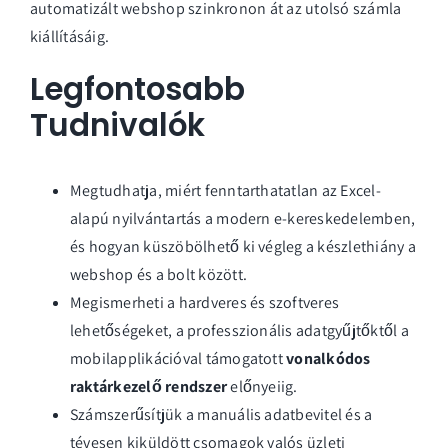
automatizált webshop szinkronon át az utolsó számla
kiállításáig.
Legfontosabb
Tudnivalók
Megtudhatja, miért fenntarthatatlan az Excel-
alapú nyilvántartás a modern e-kereskedelemben,
és hogyan küszöbölhető ki végleg a készlethiány a
webshop és a bolt között.
Megismerheti a hardveres és szoftveres
lehetőségeket, a professzionális adatgyűjtőktől a
mobilapplikációval támogatott
vonalkódos
raktárkezelő rendszer
előnyeiig.
Számszerűsítjük a manuális adatbevitel és a
tévesen kiküldött csomagok valós üzleti