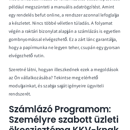
például megszünteti a manuális adatrögzítést. Amint
egy rendelés befut online, a rendszer azonnal lefoglalja
a készletet. Nincs többé véletlen túladás. A folyamat
végén a raktári bizonylat alapján a
számlázás
is egyetlen
gombnyomással elvégezhető. Ez a zárt lánc garantálja,
hogy a papírmunka ne legyen teher, csupán egy gyorsan
elvégezhető rutin.
Szeretné látni, hogyan illeszkednek ezek a megoldások
az Ön vállalkozásába?
Tekintse meg elérhető
moduljainkat
, és szabja saját igényeire ügyviteli
rendszerét.
Számlázó Programom:
Személyre szabott üzleti
ökoszisztéma KKV-knak