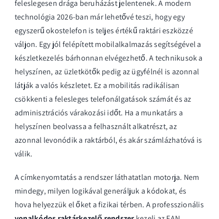
feleslegesen drága beruházást jelentenek. A modern
technológia 2026-ban már lehetővé teszi, hogy egy
egyszerű okostelefon is teljes értékű raktári eszközzé
váljon. Egy jól felépített
mobilalkalmazás
segítségével a
készletkezelés bárhonnan elvégezhető. A technikusok a
helyszínen, az üzletkötők pedig az ügyfélnél is azonnal
látják a valós készletet. Ez a mobilitás radikálisan
csökkenti a felesleges telefonálgatások számát és az
adminisztrációs várakozási időt. Ha a munkatárs a
helyszínen beolvassa a felhasznált alkatrészt, az
azonnal levonódik a raktárból, és akár számlázhatóvá is
válik.
A címkenyomtatás a rendszer láthatatlan motorja. Nem
mindegy, milyen logikával generáljuk a kódokat, és
hova helyezzük el őket a fizikai térben. A professzionális
vonalkódos raktárkezelő rendszer
kezeli az EAN