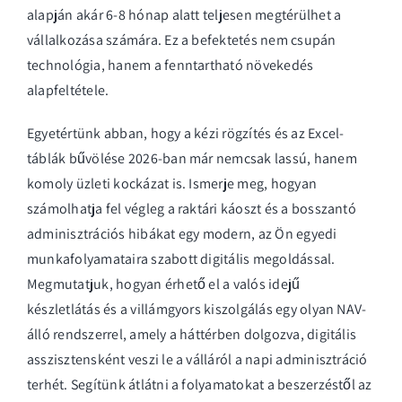
alapján akár 6-8 hónap alatt teljesen megtérülhet a
vállalkozása számára. Ez a befektetés nem csupán
technológia, hanem a fenntartható növekedés
alapfeltétele.
Egyetértünk abban, hogy a kézi rögzítés és az Excel-
táblák bűvölése 2026-ban már nemcsak lassú, hanem
komoly üzleti kockázat is. Ismerje meg, hogyan
számolhatja fel végleg a raktári káoszt és a bosszantó
adminisztrációs hibákat egy modern, az Ön egyedi
munkafolyamataira szabott digitális megoldással.
Megmutatjuk, hogyan érhető el a valós idejű
készletlátás és a villámgyors kiszolgálás egy olyan NAV-
álló rendszerrel, amely a háttérben dolgozva, digitális
asszisztensként veszi le a válláról a napi adminisztráció
terhét. Segítünk átlátni a folyamatokat a beszerzéstől az