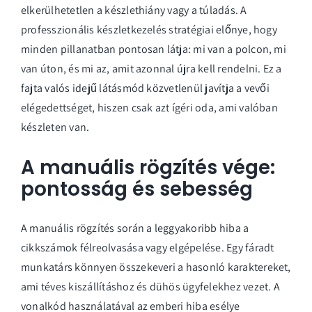
elkerülhetetlen a készlethiány vagy a túladás. A
professzionális
készletkezelés
stratégiai előnye, hogy
minden pillanatban pontosan látja: mi van a polcon, mi
van úton, és mi az, amit azonnal újra kell rendelni. Ez a
fajta valós idejű látásmód közvetlenül javítja a vevői
elégedettséget, hiszen csak azt ígéri oda, ami valóban
készleten van.
A manuális rögzítés vége:
pontosság és sebesség
A manuális rögzítés során a leggyakoribb hiba a
cikkszámok félreolvasása vagy elgépelése. Egy fáradt
munkatárs könnyen összekeveri a hasonló karaktereket,
ami téves kiszállításhoz és dühös ügyfelekhez vezet. A
vonalkód használatával az emberi hiba esélye