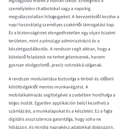
legnagyobb értéke a humán faktor. Elfelejtheti a
személytelen chatbotokat vagy a napokig
megválaszolatlan hibajegyeket. A bevezetéstől kezdve a
napi használatig személyes szakértői támogatást kap.
Ez a biztonságérzet elengedhetetlen egy olyan bizalmi
területen, mint a pénzügyi adminisztráció és a
készletgazdálkodás. A rendszer segít abban, hogy a
kötelező feladatok ne terhet jelentsenek, hanem
gyorsan elvégezhető, precíz rutinokká váljanak.
A rendszer modularitása biztosítja a térbeli és időbeli
kötöttségektől mentes munkavégzést. A
mobilalkalmazás segítségével a zsebében hordhatja a
teljes irodát. Egyetlen applikáción belül kezelheti a
számlázást, a munkalapokat és a készletet. Ez a fajta
digitális asszisztencia garantálja, hogy soha ne
hibázzon, és mindig naprakész adatokkal dolgozzon,