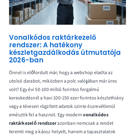
Vonalkódos raktárkezelő
rendszer: A hatékony
készletgazdálkodás útmutatója
2026-ban
Önnel is előfordult már, hogy a webshop eladta az
utolsó darabot, miközben a polc valójában már üres
volt? Egy évi 50-100 millió forintos forgalmú
kereskedésnél a havi 100-150 ezer forintos készlethiány
vagy a tévesen rögzített adatok szinte észrevétlenül
emésztik fel a hasznot. Egy modern
vonalkódos
raktárkezelő rendszer
azonban nemcsak a rendet
teremti meg a káosz helyett, hanem a tapasztalatok