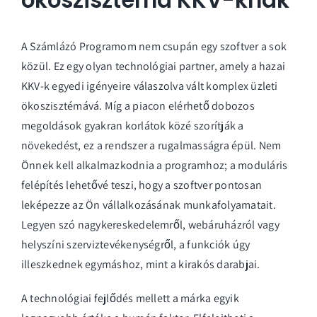
A Számlázó Programom nem csupán egy szoftver a sok
közül. Ez egy olyan technológiai partner, amely a hazai
KKV-k egyedi igényeire válaszolva vált komplex üzleti
ökoszisztémává. Míg a piacon elérhető dobozos
megoldások gyakran korlátok közé szorítják a
növekedést, ez a rendszer a rugalmasságra épül. Nem
Önnek kell alkalmazkodnia a programhoz; a moduláris
felépítés lehetővé teszi, hogy a szoftver pontosan
leképezze az Ön vállalkozásának munkafolyamatait.
Legyen szó nagykereskedelemről, webáruházról vagy
helyszíni szerviztevékenységről, a funkciók úgy
illeszkednek egymáshoz, mint a kirakós darabjai.
A technológiai fejlődés mellett a márka egyik