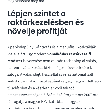
megoldásaira még ma.
Lépjen szintet a
raktárkezelésben és
növelje profitját
A papíralapú nyilvántartás és a manuális Excel-táblák
ideje lejárt. Egy modern
vonalkódos raktárkezelő
rendszer
bevezetése nem csupán technológiai váltás,
hanem a vállalkozása biztonságos növekedésének
záloga. A valós idejű készletlátás és az automatizált
webshop-szinkron segítségével végleg megszüntetheti a
túladásokat és a készlethiányból fakadó
presztízsveszteséget. A Számlázó Programom 2007 óta
támogatja a magyar KKV-kat abban, hogy az
adminisztráció ne teher, hanem gyorsan elvégezhető