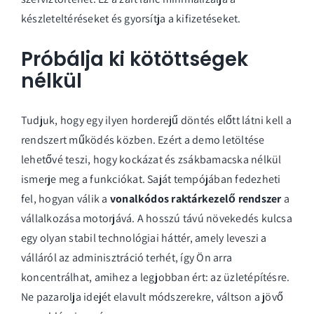
készleteltéréseket és gyorsítja a kifizetéseket.
Próbálja ki kötöttségek
nélkül
Tudjuk, hogy egy ilyen horderejű döntés előtt látni kell a
rendszert működés közben. Ezért a
demo letöltése
lehetővé teszi, hogy kockázat és zsákbamacska nélkül
ismerje meg a funkciókat. Saját tempójában fedezheti
fel, hogyan válik a
vonalkódos raktárkezelő rendszer
a
vállalkozása motorjává. A hosszú távú növekedés kulcsa
egy olyan stabil technológiai háttér, amely leveszi a
válláról az adminisztráció terhét, így Ön arra
koncentrálhat, amihez a legjobban ért: az üzletépítésre.
Ne pazarolja idejét elavult módszerekre, váltson a jövő