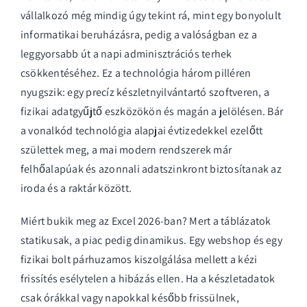
vállalkozó még mindig úgy tekint rá, mint egy bonyolult
informatikai beruházásra, pedig a valóságban ez a
leggyorsabb út a napi adminisztrációs terhek
csökkentéséhez. Ez a technológia három pilléren
nyugszik: egy precíz készletnyilvántartó szoftveren, a
fizikai adatgyűjtő eszközökön és magán a jelölésen. Bár
a
vonalkód technológia alapjai
évtizedekkel ezelőtt
születtek meg, a mai modern rendszerek már
felhőalapúak és azonnali adatszinkront biztosítanak az
iroda és a raktár között.
Miért bukik meg az Excel 2026-ban? Mert a táblázatok
statikusak, a piac pedig dinamikus. Egy webshop és egy
fizikai bolt párhuzamos kiszolgálása mellett a kézi
frissítés esélytelen a hibázás ellen. Ha a készletadatok
csak órákkal vagy napokkal később frissülnek,