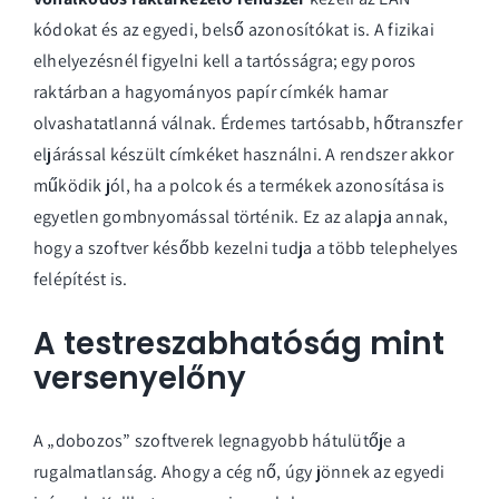
kódokat és az egyedi, belső azonosítókat is. A fizikai
elhelyezésnél figyelni kell a tartósságra; egy poros
raktárban a hagyományos papír címkék hamar
olvashatatlanná válnak. Érdemes tartósabb, hőtranszfer
eljárással készült címkéket használni. A rendszer akkor
működik jól, ha a polcok és a termékek azonosítása is
egyetlen gombnyomással történik. Ez az alapja annak,
hogy a szoftver később kezelni tudja a több telephelyes
felépítést is.
A testreszabhatóság mint
versenyelőny
A „dobozos” szoftverek legnagyobb hátulütője a
rugalmatlanság. Ahogy a cég nő, úgy jönnek az egyedi