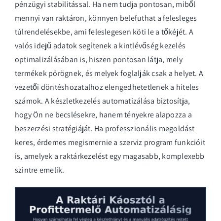
pénzügyi stabilitással. Ha nem tudja pontosan, miből
mennyi van raktáron, könnyen belefuthat a felesleges
túlrendelésekbe, ami feleslegesen köti le a tőkéjét. A
valós idejű adatok segítenek a kintlévőség kezelés
optimalizálásában is, hiszen pontosan látja, mely
termékek pörögnek, és melyek foglalják csak a helyet. A
vezetői döntéshozatalhoz elengedhetetlenek a hiteles
számok. A
készletkezelés
automatizálása biztosítja,
hogy Ön ne becslésekre, hanem tényekre alapozza a
beszerzési stratégiáját. Ha professzionális megoldást
keres, érdemes megismernie a
szerviz program
funkcióit
is, amelyek a raktárkezelést egy magasabb, komplexebb
szintre emelik.