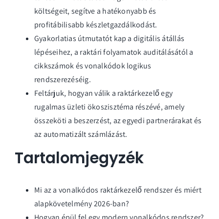
költségeit, segítve a hatékonyabb és
profitábilisabb készletgazdálkodást.
Gyakorlatias útmutatót kap a digitális átállás
lépéseihez, a raktári folyamatok auditálásától a
cikkszámok és vonalkódok logikus
rendszerezéséig.
Feltárjuk, hogyan válik a raktárkezelő egy
rugalmas üzleti ökoszisztéma részévé, amely
összeköti a beszerzést, az egyedi partnerárakat és
az automatizált számlázást.
Tartalomjegyzék
Mi az a vonalkódos raktárkezelő rendszer és miért
alapkövetelmény 2026-ban?
Hogyan épül fel egy modern vonalkódos rendszer?