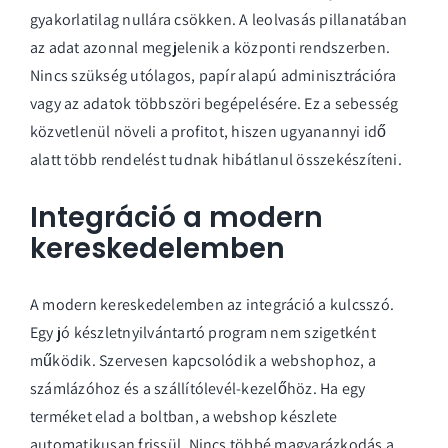
gyakorlatilag nullára csökken. A leolvasás pillanatában
az adat azonnal megjelenik a központi rendszerben.
Nincs szükség utólagos, papír alapú adminisztrációra
vagy az adatok többszöri begépelésére. Ez a sebesség
közvetlenül növeli a profitot, hiszen ugyanannyi idő
alatt több rendelést tudnak hibátlanul összekészíteni.
Integráció a modern
kereskedelemben
A modern kereskedelemben az integráció a kulcsszó.
Egy jó
készletnyilvántartó program
nem szigetként
működik. Szervesen kapcsolódik a webshophoz, a
számlázóhoz és a szállítólevél-kezelőhöz. Ha egy
terméket elad a boltban, a webshop készlete
automatikusan frissül. Nincs többé magyarázkodás a