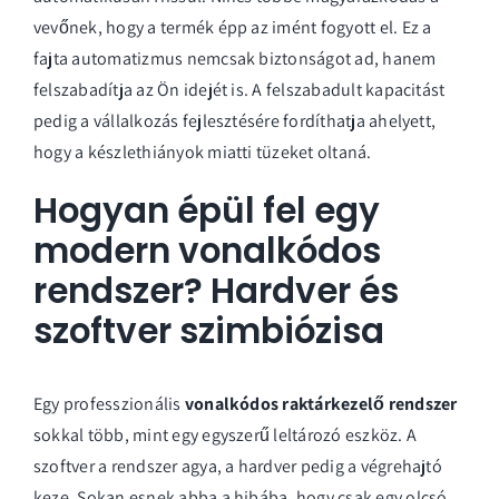
vevőnek, hogy a termék épp az imént fogyott el. Ez a
fajta automatizmus nemcsak biztonságot ad, hanem
felszabadítja az Ön idejét is. A felszabadult kapacitást
pedig a vállalkozás fejlesztésére fordíthatja ahelyett,
hogy a készlethiányok miatti tüzeket oltaná.
Hogyan épül fel egy
modern vonalkódos
rendszer? Hardver és
szoftver szimbiózisa
Egy professzionális
vonalkódos raktárkezelő rendszer
sokkal több, mint egy egyszerű leltározó eszköz. A
szoftver a rendszer agya, a hardver pedig a végrehajtó
keze. Sokan esnek abba a hibába, hogy csak egy olcsó