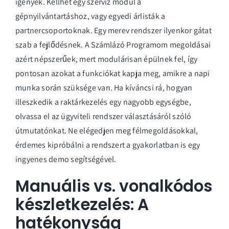
igények. Kellhet egy szerviz modul a
gépnyilvántartáshoz, vagy egyedi árlisták a
partnercsoportoknak. Egy merev rendszer ilyenkor gátat
szab a fejlődésnek. A Számlázó Programom megoldásai
azért népszerűek, mert modulárisan épülnek fel, így
pontosan azokat a funkciókat kapja meg, amikre a napi
munka során szüksége van. Ha kíváncsi rá, hogyan
illeszkedik a raktárkezelés egy nagyobb egységbe,
olvassa el az
ügyviteli rendszer
választásáról szóló
útmutatónkat. Ne elégedjen meg félmegoldásokkal,
érdemes kipróbálni a rendszert a gyakorlatban is egy
ingyenes demo
segítségével.
Manuális vs. vonalkódos
készletkezelés: A
hatékonyság