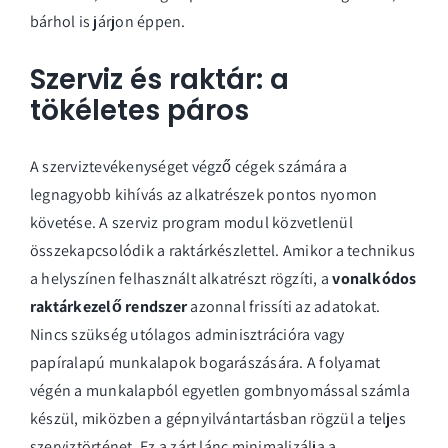
bárhol is járjon éppen.
Szerviz és raktár: a
tökéletes páros
A szerviztevékenységet végző cégek számára a
legnagyobb kihívás az alkatrészek pontos nyomon
követése. A
szerviz program
modul közvetlenül
összekapcsolódik a raktárkészlettel. Amikor a technikus
a helyszínen felhasznált alkatrészt rögzíti, a
vonalkódos
raktárkezelő rendszer
azonnal frissíti az adatokat.
Nincs szükség utólagos adminisztrációra vagy
papíralapú munkalapok bogarászására. A folyamat
végén a munkalapból egyetlen gombnyomással számla
készül, miközben a gépnyilvántartásban rögzül a teljes
szerviztörténet. Ez a zárt lánc minimalizálja a