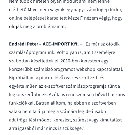
Nem tudok hirtelen olyan modult ami nem lenne
elérhető.Mivel nem vagyok egy nagy számítógép túdor,
online belépéssel karba tett kézzel” nézem végig, hogy
oldják meg a problémámat.”
Endrédi Péter – ACE-IMPORT Kft.
– „Ez már az ötödik
számlázóprogramunk. Volt olyan is, amit személyre
szabottan készítettek el. 2010-ben kerestem egy
korszerűbb számlázóprogramot webshop kapcsolattal.
Kipróbáltam a piacon lévő összes szoftvert, és
egyértelműen az e-szoftver számlázóprogramja tűnt a
legkorszerűbbnek. Azóta is rendszeresen bővül hasznos
funkciókkal. Bátran állítom, ha ebben a szoftverben
valaki nem találja meg a számára legideálisabb
adatrögzítési módot, keresést, szűrést vagy kimutatást
arra igazából már nincs is szüksége.”