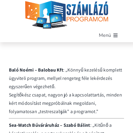
Kihagyás
Menü
Főoldal
Szoftverünk
Funkciók
Baló Noémi – Balobau Kft
: „Könnyű kezelésű komplett
ügyviteli program, mellyel rengeteg féle lekérdezés
Miért mi?
egyszerűen végezhető.
Árak
Segítőkész csapat, nagyon jó a kapcsolattartás, minden
Blog
kért módosítást megpróbálnak megoldani,
Kapcsolat
folyamatosan „testreszabják” a programot.”
Demó letöltése
Sea-Watch Búváráruház – Szabó Bálint
: „Kitűnő a