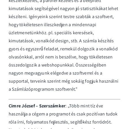
készletkezelés, a partner kezelés és a beépített
kimutatások segítségével nagyon jó statisztikákat lehet
készíteni. Igényeink szerint testre szabták a szoftvert,
hogy tökéletesen illeszkedjen a mindennapi
üzletmenetünkhöz. pl. speciális keresések,
kimutatások, vonalkód design, stb. A számla készítés
gyors és egyszerű feladat, remekül dolgozik a vonalkód
olvasónkkal, arról nem is beszélve, hogy tökéletesen
összedolgozik a webshopunkkal. Összességében
nagyon megvagyunk elégedve a szoftverrel és a
supportal, terveink szerint még sokáig fogjuk használni
a Számlázóprogramom szoftverét.”
Cimre József – Szerszámker
: „Több mint tíz éve
használja a cégem a programot és csak pozitívan tudok
róla írni, folyamatos fejlesztés, segítőkész forródrót.